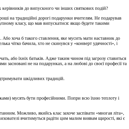
х керівників до випускного чи інших святкових подій?
 гроші на традиційні дорогі подарунки вчителям. Не подарував
упному класу, що мав випускатися: якщо будете такими
 Або хоча б такого ставлення, яке мусить мати наставник до
лька чітко бачила, хто не скинувся у «конверт удячності», і
чать, або їхніх батьків. Адже таким чином під загрозу ставиться
ями засновані не на подарунках, а на любові до своєї професії та
підтримувати шкідливих традицій.
тьками) мусять бути професійними. Попри всю їхню теплоту і
нтанним. Можливо, якийсь клас захоче заспівати «многая літа»,
 вихователі вчитимуться радіти цим малим виявам щирості, які є