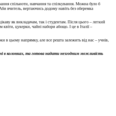
ування спільноти, навчання та спілкування. Можна було б
 Аби вчитель, вертаючись додому навіть без оберемка
цікаву як викладачам, так і студентам. Після цього – легкий
квіти, цукерки, чайні набори абощо. І це в Італії –
ки в цьому напрямку, але все решта залежить від нас – учнів,
ені в колонках, та готова надати незгодним можливість