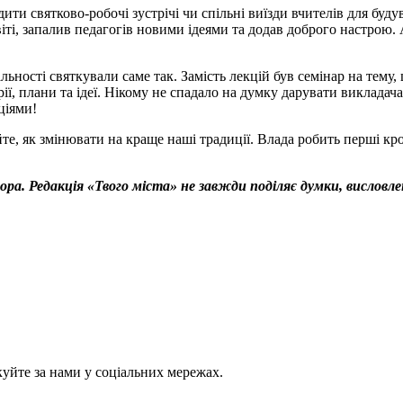
ити святково-робочі зустрічі чи спільні виїзди вчителів для буд
віті, запалив педагогів новими ідеями та додав доброго настрою.
альності святкували саме так. Замість лекцій був семінар на тему, 
ї, плани та ідеї. Нікому не спадало на думку дарувати викладачам 
ціями!
те, як змінювати на краще наші традиції. Влада робить перші кро
ора. Редакція «Твого міста» не завжди поділяє думки, висловл
куйте за нами у соціальних мережах.