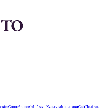
світа
Спорт
Здоровʼя
Lifestyle
Культура
Ініціативи
Світ
Політика