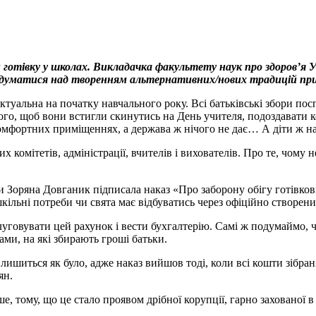
готівку у школах. Викладачка факультету наук про здоров’я У
задуматися над творенням альтернативних/нових традицій пр
актуальна на початку навчального року. Всі батьківські збори по
ого, щоб вони встигли скинутись на День учителя, подоздавати ко
комфортних приміщеннях, а держава ж нічого не дає… А діти ж 
х комітетів, адміністрації, вчителів і вихователів. Про те, чому
ди Зоряна Довганик підписала наказ «Про заборону обігу готівков
кільні потреби чи свята має відбуватись через офіційно створен
уговувати цей рахунок і вести бухгалтерію. Самі ж подумаймо, ч
ами, на які збирають гроші батьки.
е лишиться як було, адже наказ вийшов тоді, коли всі кошти зібра
ян.
 тому, що це стало проявом дрібної корупції, гарно захованої в