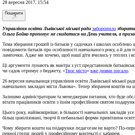
28 вересня 2017, 15:54
Поширити
Управління освіти Львівської міської ради
заборонило
збирати 
Ольга Бойко пропонує не скидатися на День учителя, а при
Тема збирання грошей із батьків у садочках і школах особливо 
повідомити батьків про особливості навчального року, а й для т
лампочки. Адже ми хочемо, щоб наші діти вчились у теплих і 
Ці аргументи лунають як мантра з уст представників батьківськи
чи садок отримує з бюджету, «
Твоє місто
»
вже днями писало
.
26 вересня начальниця управління освіти Львівської міської ра
навчальних закладах міста Львова». Тепер збирання коштів на ш
Залишмо адміністраторам та менеджерам питання, хто буде обсл
вітати працівників освіти з їхнім професійним святом подарунк
Цього року, найімовірніше, в більшості навчальних закладів ус
більш цивілізовані, творчі й небанальні форми привітання освіт
Чому збирати кошти на подарунки педагогам не варто? По-перше,
певної групи людей у професійному контексті є хабарем.