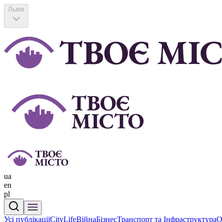
Львів
ua
en
pl
Усі публікації
CityLife
Війна
Бізнес
Транспорт та Інфраструктура
О