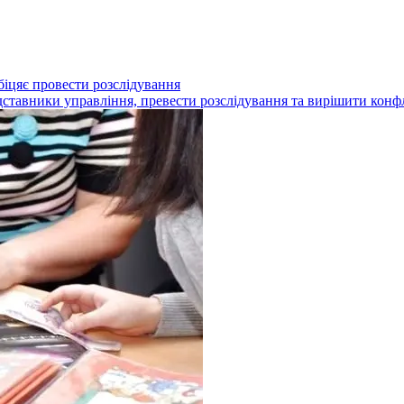
біцяє провести розслідування
дставники управління, превести розслідування та вирішити конф