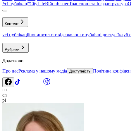
Усі публікації
CityLife
Війна
Бізнес
Транспорт та Інфраструктура
О
Контент
усі публікації
новини
тексти
відео
колонки
публічні дискусії
клуб 
Рубрики
Додатково
Про нас
Реклама у нашому медіа
Політика конфіден
Доступність
ua
en
pl