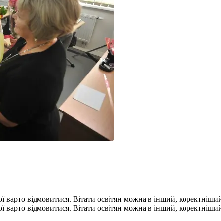
кої варто відмовитися. Вітати освітян можна в інший, коректніший
кої варто відмовитися. Вітати освітян можна в інший, коректніший