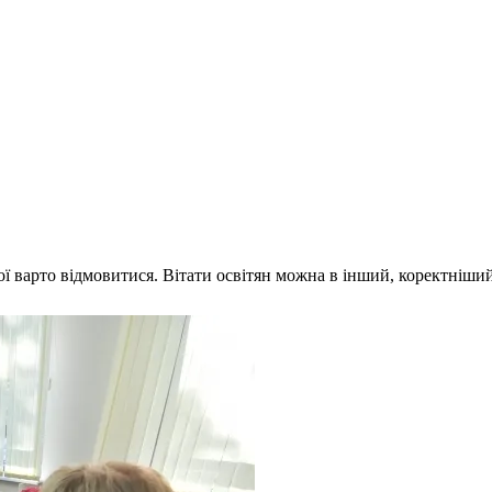
кої варто відмовитися. Вітати освітян можна в інший, коректніший