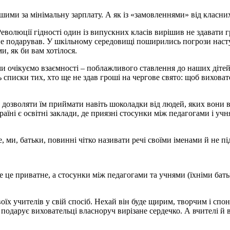
ншими за мінімальну зарплату. А як із «замовленнями» від класни
 Революції гідності один із випускних класів вирішив не здавати
 не подарував. У шкільному середовищі поширились погрози наст
, як би вам хотілося.
и очікуємо взаємності – поблажливого ставлення до наших дітей.
 списки тих, хто ще не здав гроші на чергове свято: щоб виховате
е дозволяти їм приймати навіть шоколадки від людей, яких вони в
країні є освітні заклади, де приязні стосунки між педагогами і учн
, ми, батьки, повинні чітко називати речі своїми іменами й не 
же це приватне, а стосунки між педагогами та учнями (їхніми ба
оїх учителів у свій спосіб. Нехай він буде щирим, творчим і спо
у подарує виховательці власноруч вирізане сердечко. А вчителі й