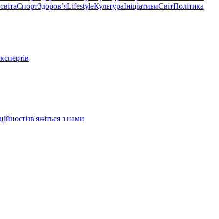
світа
Спорт
Здоровʼя
Lifestyle
Культура
Ініціативи
Світ
Політика
експертів
ційності
зв'яжіться з нами