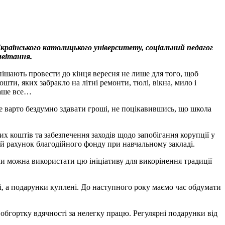
країнського католицького університету, соціальний педагог
ивітання.
спішають провести до кінця вересня не лише для того, щоб
шти, яких забракло на літні ремонти, тюлі, вікна, мило і
наше все…
 не варто бездумно здавати гроші, не поцікавившись, що школа
их коштів та забезпечення заходів щодо запобігання корупції у
ий рахунок благодійного фонду при навчальному закладі.
и можна використати цю ініціативу для викорінення традиції
ні, а подарунки куплені. До наступного року маємо час обдумати
 обгортку вдячності за нелегку працю. Регулярні подарунки від