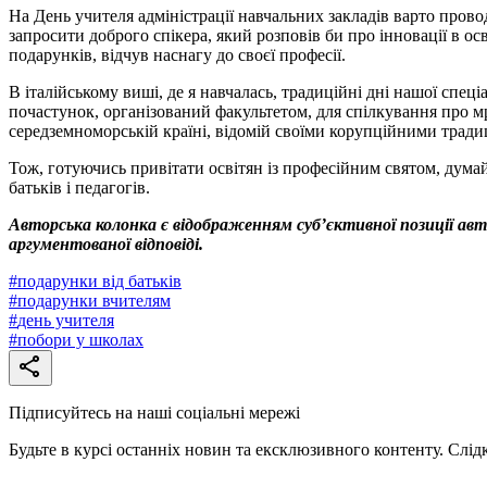
На День учителя адміністрації навчальних закладів варто провод
запросити доброго спікера, який розповів би про інновації в ос
подарунків, відчув наснагу до своєї професії.
В італійському виші, де я навчалась, традиційні дні нашої спеці
почастунок, організований факультетом, для спілкування про мрі
середземноморській країні, відомій своїми корупційними тради
Тож, готуючись привітати освітян із професійним святом, думай
батьків і педагогів.
Авторська колонка є відображенням суб’єктивної позиції авт
аргументованої відповіді.
#
подарунки від батьків
#
подарунки вчителям
#
день учителя
#
побори у школах
Підписуйтесь на наші соціальні мережі
Будьте в курсі останніх новин та ексклюзивного контенту. Слід