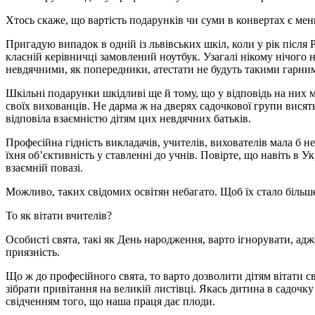
Хтось скаже, що вартість подарунків чи суми в конвертах є ме
Пригадую випадок в одній із львівських шкіл, коли у рік після
класній керівничці замовлений ноутбук. Узагалі нікому нічого
невдячними, як попередники, атестати не будуть такими гарними
Шкільні подарунки шкідливі ще й тому, що у відповідь на них м
своїх вихованців. Не дарма ж на дверях садочкової групи висять
відповіла взаємністю дітям цих невдячних батьків.
Професійна гідність викладачів, учителів, вихователів мала б н
їхня об’єктивність у ставленні до учнів. Повірте, що навіть в У
взаємній повазі.
Можливо, таких свідомих освітян небагато. Щоб їх стало більше
То як вітати вчителів?
Особисті свята, такі як День народження, варто ігнорувати, ад
приязність.
Що ж до професійного свята, то варто дозволити дітям вітати св
зібрати привітання на великій листівці. Якась дитина в садочк
свідченням того, що наша праця дає плоди.