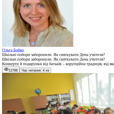
Ольга Бойко
Шкільні побори заборонили. Як святкувати День учителя?
Шкільні побори заборонили. Як святкувати День учителя?
Конверти й подарунки від батьків – корупційна традиція, від я
12788
Час читання: 4 хв