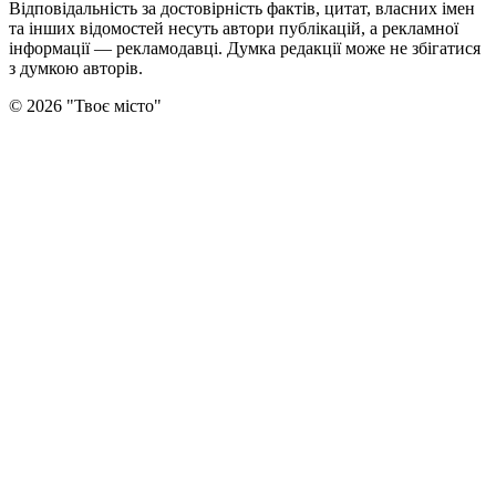
Відповідальність за достовірність фактів, цитат, власних імен
та інших відомостей несуть автори публікацій, а рекламної
інформації — рекламодавці. Думка редакцiї може не збiгатися
з думкою авторiв.
©
2026
"
Твоє місто
"