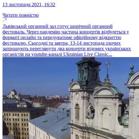
13 листопада 2021, 16:32
Читати повністю
Львівський органний зал готує щорічний органний
фестиваль. Через пандемію частина концертів відбудеться у
форматі онлайн та передуватиме офіційному відкриттю
фестивалю. Сьогодні та завтра, 13-14 листопада охочих
запрошують переглянути два концерти відомих українських
органістів на youtube-каналі Ukrainian Live Classic...