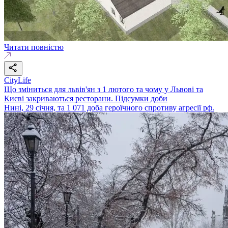
Читати повністю
CityLife
Що зміниться для львів'ян з 1 лютого та чому у Львові та
Києві закриваються ресторани. Підсумки доби
Нині, 29 січня, та 1 071 доба героїчного спротиву агресії рф.