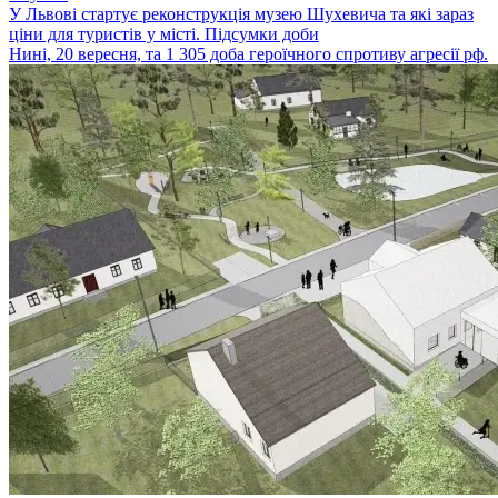
У Львові стартує реконструкція музею Шухевича та які зараз
ціни для туристів у місті. Підсумки доби
Нині, 20 вересня, та 1 305 доба героїчного спротиву агресії рф.