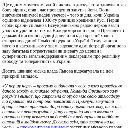
Ще одним моментом, який викликав дискусію та здивування з
боку вірних, став і час проведення занять з йоги. Вони
відбулися минулої неділі увечері – того ж дня, коли Україна
офіційно відзначала 1030-ту річницю хрещення Русі. Перші
особи країни спільно з Всеукраїнською радою церков взяли
участь в урочистостях на Володимирській гірці, а Президент і
державні високопосадовці долучились до хресної ходи за
створення єдиної Помісної церкви в Україні. Тому заняття
йогою в католицькому храмі з дозволу адміністрації органного
залу багатьма потрактували як зневагу до церкви і
суперечність загальнодержавним деклараціям про релігійну
свободу та толерантність в Україні.
Досить швидко міська влада Львова відреагувала на цей
прикрий випадок.
«У першу чергу – просимо вибачення у всіх, в кого проведення
даного заходу викликало обурення. Команда Органного залу
розуміє і визнає, що сакральна споруда має свою атмосферу
та правила, які потрібно поважати. Прагнучи залучати
кращі світові практики до розвитку органного залу, на жаль,
стаються непорозуміння. Дану ситуацію ми та команда
органного залу візьмемо як досвід для недопущення подібних
ситуацій в майбутньому. Дякуємо всім, хто звернув на це
увагу»,
–
прокоментував інцидент
заступник міського голови