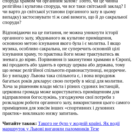
споруда храмом чи органним залом? Тобто, чи це чинна
релігійна і культова споруда, чи все таки світський заклад? І
чи варто до світської установи (органного залу в цьому
випадку) застосовувати ті ж самі вимоги, що й до сакральної
споруди?
Відповідаючи на це питання, не можна уникнути історії
органного залу, збудованого як культове приміщення,
основною метою існування якого була і є молитва. І якщо
музика, особливо сакральна, не суперечить основній цілі
існування храму, то практика йоги може трактуватись як
зневага до вірян. Порівняння із закинутими храмами в Європі,
які продають або здають в оренду церква або держава, тому
що немає релігійної спільноти-правонаступниці, недоречне.
Бо у випадку Львова така спільнота є, і вона впродовж
багатьох років декларує свою потребу в місці для молитви.
Хоча за рішенням влади міста і різних судових інстанцій,
церковна громада може користуватись приміщенням для
відправлення богослужінь, узгоджуючи свої потреби з
розкладом роботи органного залу, використання цього самого
приміщення для зовсім інших «спортивних і духовних
практик» викликало низку запитань.
Читайте також:
Такого не було у жодній країні. Як водії
маршруток у Львові виганяли паломників Тезе