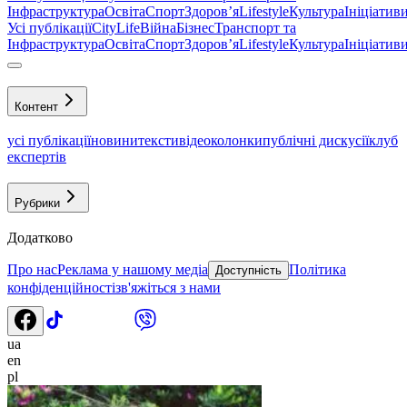
Інфраструктура
Освіта
Спорт
Здоровʼя
Lifestyle
Культура
Ініціатив
Усі публікації
CityLife
Війна
Бізнес
Транспорт та
Інфраструктура
Освіта
Спорт
Здоровʼя
Lifestyle
Культура
Ініціатив
Контент
усі публікації
новини
тексти
відео
колонки
публічні дискусії
клуб
експертів
Рубрики
Додатково
Про нас
Реклама у нашому медіа
Політика
Доступність
конфіденційності
зв'яжіться з нами
ua
en
pl