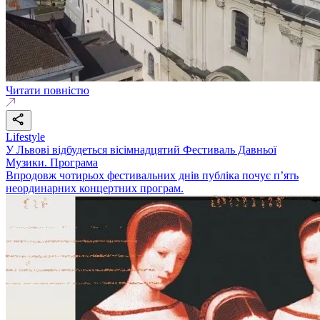
Читати повністю
Lifestyle
У Львові відбудеться вісімнадцятий Фестиваль Давньої
Музики. Програма
Впродовж чотирьох фестивальних днів публіка почує п’ять
неординарних концертних програм.