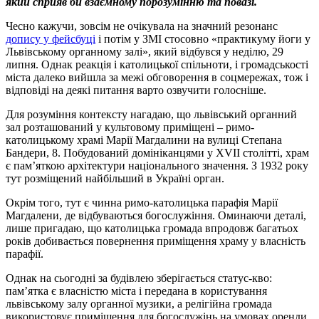
який сприяв би взаємному порозумінню та повазі.
Чесно кажучи, зовсім не очікувала на значний резонанс
допису у фейсбуці
і потім у ЗМІ стосовно «практикуму йоги у
Львівському органному залі», який відбувся у неділю, 29
липня. Однак реакція і католицької спільноти, і громадськості
міста далеко вийшла за межі обговорення в соцмережах, тож і
відповіді на деякі питання варто озвучити голосніше.
Для розуміння контексту нагадаю, що львівський органний
зал розташований у культовому приміщені – римо-
католицькому храмі Марії Магдалини на вулиці Степана
Бандери, 8. Побудований домініканцями у XVII столітті, храм
є пам’яткою архітектури національного значення. З 1932 року
тут розміщений найбільший в Україні орган.
Окрім того, тут є чинна римо-католицька парафія Марії
Магдалени, де відбуваються богослужіння. Оминаючи деталі,
лише пригадаю, що католицька громада впродовж багатьох
років добивається повернення приміщення храму у власність
парафії.
Однак на сьогодні за будівлею зберігається статус-кво:
пам’ятка є власністю міста і передана в користування
львівському залу органної музики, а релігійна громада
використовує приміщення для богослужінь на умовах оренди.