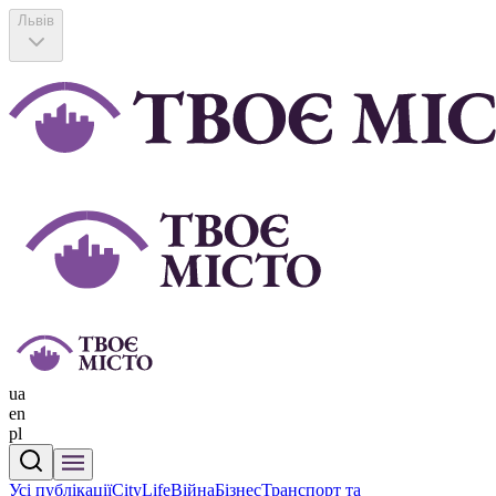
Львів
ua
en
pl
Усі публікації
CityLife
Війна
Бізнес
Транспорт та