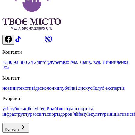
Контакти
+380 93 380 24 24
info@tvoemisto.tv
м. Львів, вул. Винниченка,
20а
Контент
новини
тексти
відео
колонки
публічні дискусії
клуб експертів
Рубрики
усі публікації
citylife
війна
бізнес
транспорт та
інфраструктура
освіта
спорт
здоровʼя
lifestyle
культура
ініціативи
св
Контент