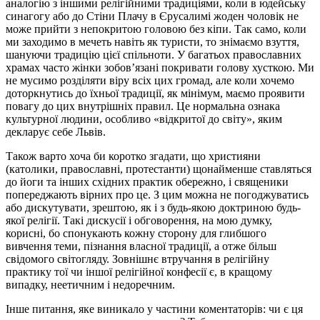
аналогію з іншими релігійними традиціями, коли в юдейську
синагогу або до Стіни Плачу в Єрусалимі жоден чоловік не
може прийти з непокритою головою без кіпи. Так само, коли
ми заходимо в мечеть навіть як туристи, то знімаємо взуття,
шануючи традицію цієї спільноти. У багатьох православних
храмах часто жінки зобов’язані покривати голову хусткою. Ми
не мусимо розділяти віру всіх цих громад, але коли хочемо
доторкнутись до їхньої традиції, як мінімум, маємо проявити
повагу до цих внутрішніх правил. Це нормальна ознака
культурної людини, особливо «відкритої до світу», яким
декларує себе Львів.
Також варто хоча би коротко згадати, що християни
(католики, православні, протестанти) щонайменше ставляться
до йоги та інших східних практик обережно, і священики
попереджають вірних про це. З цим можна не погоджуватись
або дискутувати, зрештою, як і з будь-якою доктриною будь-
якої релігії. Такі дискусії і обговорення, на мою думку,
корисні, бо спонукають кожну сторону для глибшого
вивчення теми, пізнання власної традиції, а отже більш
свідомого світогляду. Зовнішнє втручання в релігійну
практику тої чи іншої релігійної конфесії є, в кращому
випадку, неетичним і недоречним.
Інше питання, яке виникало у частини коментаторів: чи є ця