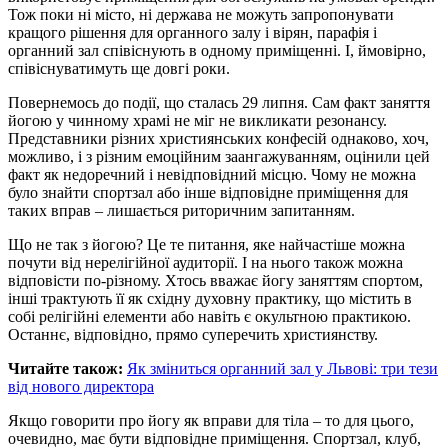
Тож поки ні місто, ні держава не можуть запропонувати
кращого рішення для органного залу і вірян, парафія і
органний зал співіснують в одному приміщенні. І, ймовірно,
співіснуватимуть ще довгі роки.
Повернемось до події, що сталась 29 липня. Сам факт заняття
йогою у чинному храмі не міг не викликати резонансу.
Представники різних християнських конфесій однаково, хоч,
можливо, і з різним емоційним заангажуванням, оцінили цей
факт як недоречний і невідповідний місцю. Чому не можна
було знайти спортзал або інше відповідне приміщення для
таких вправ – лишається риторичним запитанням.
Що не так з йогою? Це те питання, яке найчастіше можна
почути від нерелігійної аудиторії. І на нього також можна
відповісти по-різному. Хтось вважає йогу заняттям спортом,
інші трактують її як східну духовну практику, що містить в
собі релігійні елементи або навіть є окультною практикою.
Останнє, відповідно, прямо суперечить християнству.
Читайте також:
Як зміниться органний зал у Львові: три тези
від нового директора
Якщо говорити про йогу як вправи для тіла – то для цього,
очевидно, має бути відповідне приміщення. Спортзал, клуб,