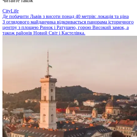
Читайте також
CityLife
Де побачити Львів з висоти понад 40 метрів: локація та ціна
З оглядового майданчика відкривається панорама історичного
центру з площею Ринок і Ратушею, горою Високий замок, а
також районів Новий Світ і Кастелівка.