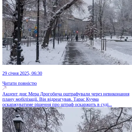
29 січня 2025, 06:30
Читати повністю
Акцент дня: Мера Дрогобича оштрафували через невиконання
плану мобілізації. Він відреагував. Тарас Кучма
оскаржуватиме рішення про штраф оскаржить в суді...