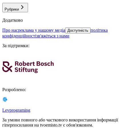
Рубрики
Додатково
про нас
реклама у нашому медіа
політика
Доступність
конфіденційності
зв'яжіться з нами
За підтримки
:
Розроблено
:
Levprograming
За умови повного або часткового використання iнформацiї
гіперпосилання на tvoemisto.tv є обов'язковим.