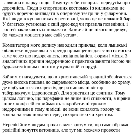
галявина в парку тощо. Тому тут я би говорила передусім про
доречність. Люди в спортивних костюмах і з килимками не
будуть доречно виглядати в оперному театрі чи у філармонії.
Як і люди в купальниках у ресторані, якщо це не пляжний бар.
У багатьох установах є свій дрес-код чи правила поведінки, і
гостей закликають їх поважати. Зазвичай це нікого не дивує,
бо «кожен монастир має свій устав».
Коментатори мого допису наводили приклад, коли львівські
бібліотеки відмовляли в оренді приміщення для заняття йогою
саме через цю недоречність, невідповідність форми і місця. З
аналогічних причин недоречною є практика заняття йогою чи
будь-яким іншим спортом у культовій споруді.
Зайвим є нагадувати, що в християнській традиції зберігається
дуже висока пошана до сакрального місця, особливо до храму,
де відбувається євхаристія, де розташовані вівтар і
табернакулум (дароносиця). Для християн це святиня. Тому
цілком логічно, що парафіяни не лише цієї спільноти, а віряни
інших конфесій сприймають «акробатичні трюки»
недоречними в тому ж місці, де вони схиляють голову чи
коліна на знак пошани перед євхаристією чи хрестом.
Нерелігійним людям трохи важче зрозуміти, що саме ображає
релігійні почуття католиків, але тут ми можемо провести