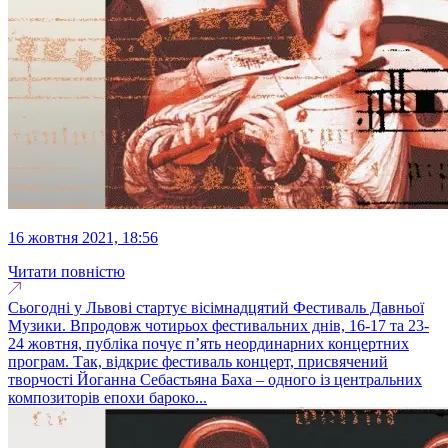
16 жовтня 2021, 18:56
Читати повністю
Сьогодні у Львові стартує вісімнадцятий Фестиваль Давньої
Музики. Впродовж чотирьох фестивальних днів, 16-17 та 23-
24 жовтня, публіка почує п’ять неординарних концертних
програм. Так, відкриє фестиваль концерт, присвячений
творчості Йоганна Себастьяна Баха – одного із центральних
композиторів епохи бароко...