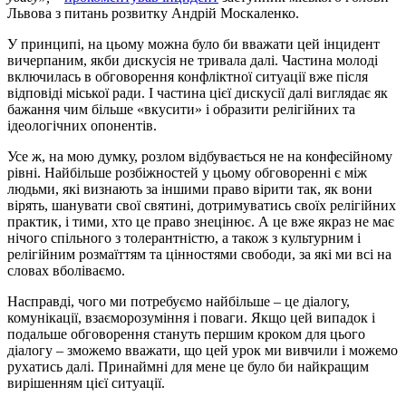
Львова з питань розвитку Андрій Москаленко.
У принципі, на цьому можна було би вважати цей інцидент
вичерпаним, якби дискусія не тривала далі. Частина молоді
включилась в обговорення конфліктної ситуації вже після
відповіді міської ради. І частина цієї дискусії далі виглядає як
бажання чим більше «вкусити» і образити релігійних та
ідеологічних опонентів.
Усе ж, на мою думку, розлом відбувається не на конфесійному
рівні. Найбільше розбіжностей у цьому обговоренні є між
людьми, які визнають за іншими право вірити так, як вони
вірять, шанувати свої святині, дотримуватись своїх релігійних
практик, і тими, хто це право знецінює. А це вже якраз не має
нічого спільного з толерантністю, а також з культурним і
релігійним розмаїттям та цінностями свободи, за які ми всі на
словах вболіваємо.
Насправді, чого ми потребуємо найбільше – це діалогу,
комунікації, взаєморозуміння і поваги. Якщо цей випадок і
подальше обговорення стануть першим кроком для цього
діалогу – зможемо вважати, що цей урок ми вивчили і можемо
рухатись далі. Принаймні для мене це було би найкращим
вирішенням цієї ситуації.