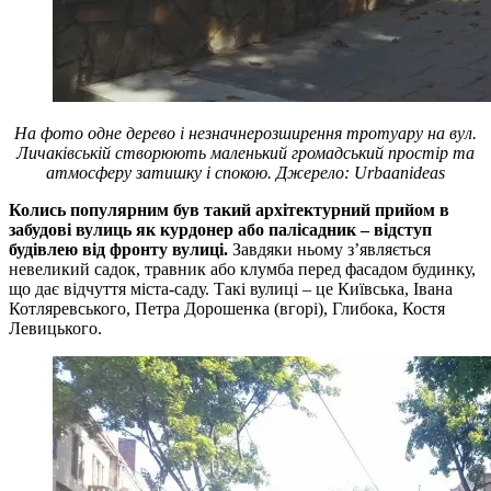
На фото одне дерево і незначнерозширення тротуару на вул.
Личаківській створюють маленький громадський простір та
атмосферу затишку і спокою. Джерело: Urbaanideas
Колись популярним був такий архітектурний прийом в
забудові вулиць як курдонер або палісадник – відступ
будівлею від фронту вулиці.
Завдяки ньому з’являється
невеликий садок, травник або клумба перед фасадом будинку,
що дає відчуття міста-саду. Такі вулиці – це Київська, Івана
Котляревського, Петра Дорошенка (вгорі), Глибока, Костя
Левицького.