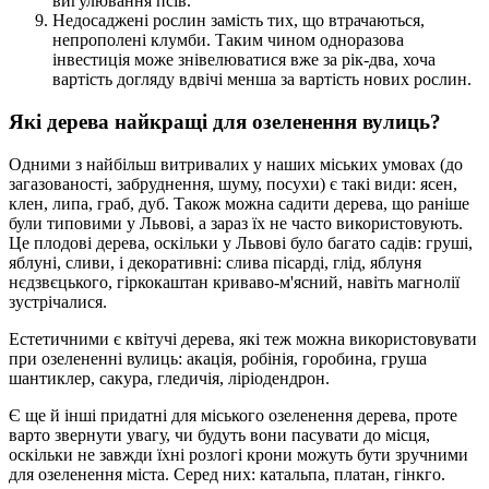
вигулювання псів.
Недосаджені рослин замість тих, що втрачаються,
непрополені клумби. Таким чином одноразова
інвестиція може знівелюватися вже за рік-два, хоча
вартість догляду вдвічі менша за вартість нових рослин.
Які дерева найкращі для озеленення вулиць?
Одними з найбільш витривалих у наших міських умовах (до
загазованості, забруднення, шуму, посухи) є такі види: ясен,
клен, липа, граб, дуб. Також можна садити дерева, що раніше
були типовими у Львові, а зараз їх не часто використовують.
Це плодові дерева, оскільки у Львові було багато садів: груші,
яблуні, сливи, і декоративні: слива пісарді, глід, яблуня
нєдзвєцького, гіркокаштан криваво-м'ясний, навіть магнолії
зустрічалися.
Естетичними є квітучі дерева, які теж можна використовувати
при озелененні вулиць: акація, робінія, горобина, груша
шантиклер, сакура, гледичія, ліріодендрон.
Є ще й інші придатні для міського озеленення дерева, проте
варто звернути увагу, чи будуть вони пасувати до місця,
оскільки не завжди їхні розлогі крони можуть бути зручними
для озеленення міста. Серед них: катальпа, платан, гінкго.