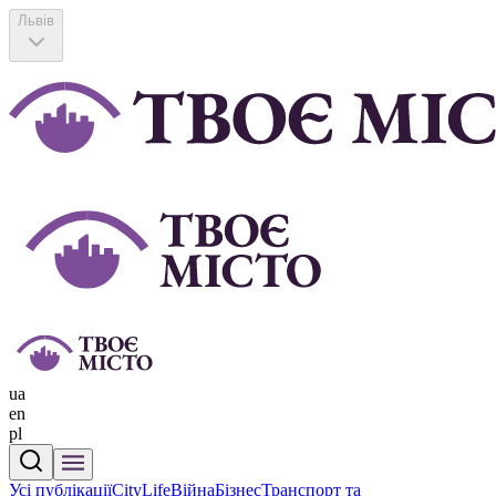
Львів
ua
en
pl
Усі публікації
CityLife
Війна
Бізнес
Транспорт та