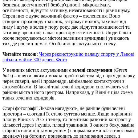
безпеки, доступності і безбар'єрності, мікроклімату,
освітленості, відчуття затишку, незагазованості і рівня шуму.
Серед них є дуже важливий фактор – озеленення. Воно
створює прохолоду і затінок, затримує вологу, захищає від
пилу і шуму в зелену пору року, дає відчуття захищеності та
затишку, зрештою, надає простору естетичності. Люди більш
охоче пересуваються містом зеленими вулицями і уникають
тих, де рослин немає. Особливо це актуально в спеку.
Читайте також:
Через реконструкцію палацу спорту у Львові
зрізали майже 300 дерев. Фото
У великих містах актуальними є
зелені сполучення
(
Green
links
) – шляхи, якими можна пройти містом від парку до парку,
через сквери, алеї і променади, мінімально контактуючи з
автомобілями. В ідеалі такі зелені коридори сполучають усі
райони міста з його центром. Наприклад, у Відні є ціла схема
таких зелених коридорів.
Старі фотографії Львова нагадують, де раніше були зелені
простори – сьогодні їх стало суттєво менше. Якщо порівняти
площу Ринок у 70-х і тепер, то помітимо разючий контраст у
кількості дерев і кущів, площі травників. З одного боку, заміна
старої основи під замощенням (з нормальними властивостями
дренажу) на бетонну призводить до вимирання дерев, з