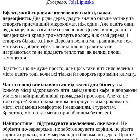
Джерело:
JolaLipińska
Ефект, який справляє озеленення в місті, важко
переоцінити.
Два ряди дерев дадуть значно більше затінку та
створять приємніший мікроклімат, ніж один. Але навіть один
ряд краще, ніж взагалі без озеленення. Дерева в поєднанні з
чагарниками краще триматимуть вологу, ніж самі дерева, і
створять більше затінку. Дерева з великими травниками теж
матимуть добрий ефект: великі площі травників не
нагріваються та не віддають тепло так, як великі площі
замощення.
Здається, що це дуже просто, але щось таки витісняє зелень з
міста навіть тоді, коли всі тільки й говорять про зміни клімату.
Часто площі вивільняються від зелені для бізнесу
: на
їхньому місці відкривають літні майданчики кафе, відбираючи
у містян найпривабливіші громадські простори. Але чи це
того варте? Коли таким чином погіршується мікроклімат у
місті, стає менш комфортно і мешканцям, і туристам.
Зрештою, місто стає менш привабливим без зелені.
Найпростіше – підтримувати озеленення, яке вже є
. Не
обрізати по-варварськи, не забетоновувати коріння, не різати
коріння прокладанням мереж надто близько до дерев. Просте