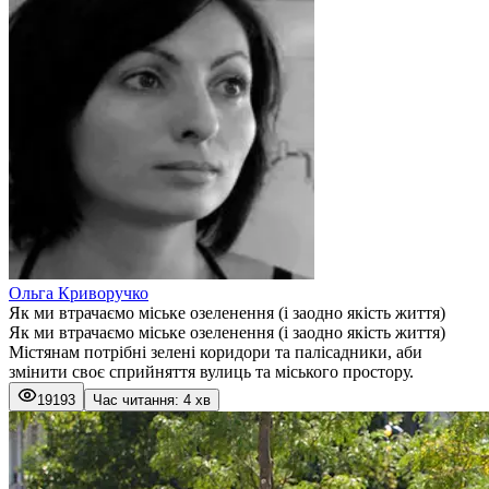
Ольга Криворучко
Як ми втрачаємо міське озеленення (і заодно якість життя)
Як ми втрачаємо міське озеленення (і заодно якість життя)
Містянам потрібні зелені коридори та палісадники, аби
змінити своє сприйняття вулиць та міського простору.
19193
Час читання: 4 хв