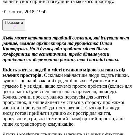
змінити своє сприйняття вулиць та міського простору.
01 жовтня 2018, 19:42
Поширити
Львів може втратити традиції озелення, які існували тут
раніше, вважає архітекторка та урбаністка Ольга
Криворучко. На її думку, аби зробити місто більш
комфортним та естетичним, треба більше уваги
приділяти як збереженню рослин, так і висадці нових.
Якість життя людей в місті великою мірою залежить від
зелених просторів.
Оскільки найчастіше люди ходять пішки,
вулиці – це наші важливі щоденні шляхи. Вулицями ми
гуляємо й у вихідні, якщо хочемо просто пройтися (колись для
цього навіть були спеціальні слова: променад, шпацер).
Колись вулиці проектувалися передусім для життя і
прогулянок, пізніше акцент змістився в сторону проїжджої
частини і пропускної здатності автівок. Сьогодні ж люди
знову готові прийняти вулицю як простір для життя,
прогулянки, гри, як естетичний і комфортний простір, а не
лише як транспортну комунікацію.
Якість і комфортність вулиць залежить від різних факторів: