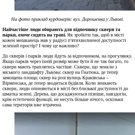
На фото приклад курдонерів: вул. Дорошенка у Львові.
Найчастіше люди обирають для відпочинку сквери та
парки, охоче сидять на траві.
Як зробити так, щоб в місті
кожен мешканець мав у радіусі п'ятихвилинної доступності
зелений простір? І чому це важливо?
До скверів і парків люди йдуть за відпочинком, на прогулянку.
Якщо парків через їхній розмір може бути й не так багато, то
сквери мають траплятись частіше. Сквери, що зникли з
міського ландшафту Львова: сквер на Гнатюка, де тепер
замощена площа; сквер на розі вулиць Краківська –
Вірменська, де тепер зводиться будівля. Коли зникають
сквери, люди опиняються в місті без близької доступності до
шматка зелені. Дерева, що досаджуються пізніше, навздогін,
крім естетичної функції, не несуть більше нічого, оскільки
сама територія вже втрачена.