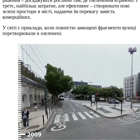
рішення – досаджувати рослини там, де озеленення втрачено. І
третє, найбільш затратне, але ефективне – створювати нові
зелені простори в місті, надаючи їм перевагу замість
комерційних.
У світі є приклади, коли повністю замощені фрагменти вулиці
перетворювали в озеленені.