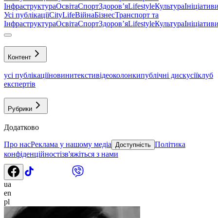
Інфраструктура
Освіта
Спорт
Здоровʼя
Lifestyle
Культура
Ініціатив
Усі публікації
CityLife
Війна
Бізнес
Транспорт та
Інфраструктура
Освіта
Спорт
Здоровʼя
Lifestyle
Культура
Ініціатив
Контент
усі публікації
новини
тексти
відео
колонки
публічні дискусії
клуб
експертів
Рубрики
Додатково
Про нас
Реклама у нашому медіа
Політика
Доступність
конфіденційності
зв'яжіться з нами
ua
en
pl