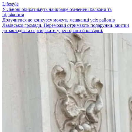
Lifestyle
У Львові обиратимуть найкраще озеленені балкони та
підвіконня
Долучитися до конкурсу можуть мешканці усіх районів
Львівської громади. Переможці отримають подарунки, квитки
до закладів та сертифікати у ресторани й кав'ярні.