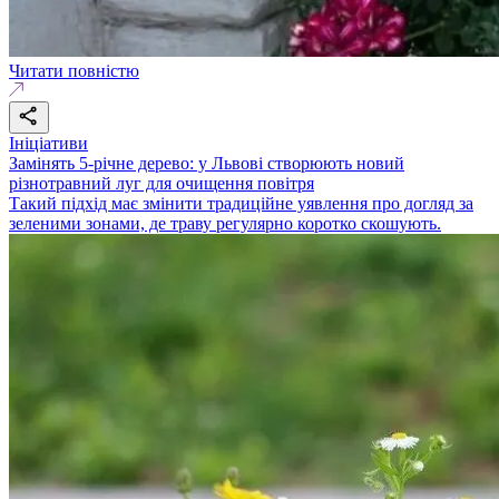
Читати повністю
Ініціативи
Замінять 5-річне дерево: у Львові створюють новий
різнотравний луг для очищення повітря
Такий підхід має змінити традиційне уявлення про догляд за
зеленими зонами, де траву регулярно коротко скошують.