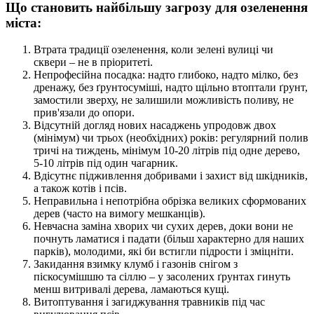
Що становить найбільшу загрозу для озеленення
міста:
Втрата традиції озеленення, коли зелені вулиці чи
сквери – не в пріоритеті.
Непрофесійна посадка: надто глибоко, надто мілко, без
дренажу, без ґрунтосуміші, надто щільно втоптали ґрунт,
замостили зверху, не залишили можливість поливу, не
прив'язали до опори.
Відсутній догляд нових насаджень упродовж двох
(мінімум) чи трьох (необхідних) років: регулярний полив
тричі на тиждень, мінімум 10-20 літрів під одне дерево,
5-10 літрів під один чагарник.
Вдісутнє підживлення добривами і захист від шкідників,
а також котів і псів.
Неправильна і непотрібна обрізка великих сформованих
дерев (часто на вимогу мешканців).
Невчасна заміна хворих чи сухих дерев, доки вони не
почнуть ламатися і падати (більш характерно для наших
парків), молодими, які би встигли підрости і зміцніти.
Закидання взимку клумб і газонів снігом з
піскосумішшю та сіллю – у засолених ґрунтах гинуть
менш витривалі дерева, ламаються кущі.
Витоптування і загиджування травників під час