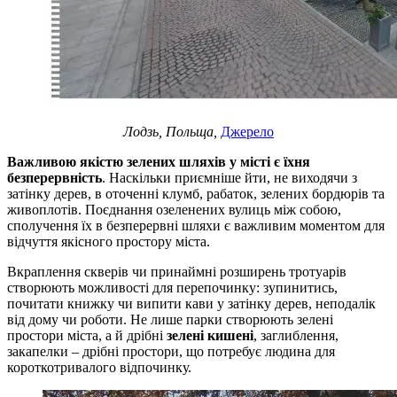
Лодзь, Польща,
Джерело
Важливою якістю зелених шляхів у місті є їхня
безперервність
. Наскільки приємніше йти, не виходячи з
затінку дерев, в оточенні клумб, рабаток, зелених бордюрів та
живоплотів. Поєднання озеленених вулиць між собою,
сполучення їх в безперервні шляхи є важливим моментом для
відчуття якісного простору міста.
Вкраплення скверів чи принаймні розширень тротуарів
створюють можливості для перепочинку: зупинитись,
почитати книжку чи випити кави у затінку дерев, неподалік
від дому чи роботи. Не лише парки створюють зелені
простори міста, а й дрібні
зелені кишені
, заглиблення,
закапелки – дрібні простори, що потребує людина для
короткотривалого відпочинку.