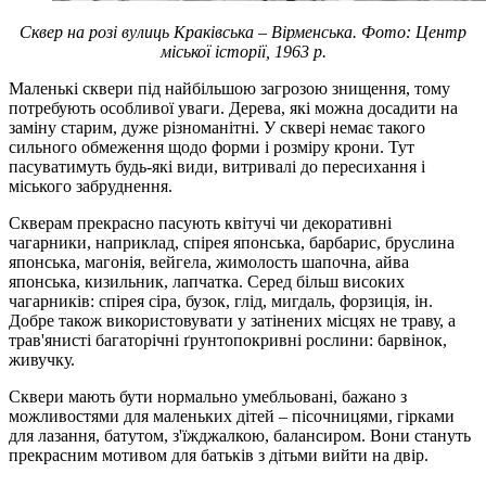
Сквер на розі вулиць Краківська – Вірменська. Фото: Центр
міської історії, 1963 р.
Маленькі сквери під найбільшою загрозою знищення, тому
потребують особливої уваги. Дерева, які можна досадити на
заміну старим, дуже різноманітні. У сквері немає такого
сильного обмеження щодо форми і розміру крони. Тут
пасуватимуть будь-які види, витривалі до пересихання і
міського забруднення.
Скверам прекрасно пасують квітучі чи декоративні
чагарники, наприклад, спірея японська, барбарис, бруслина
японська, магонія, вейгела, жимолость шапочна, айва
японська, кизильник, лапчатка. Серед більш високих
чагарників: спірея сіра, бузок, глід, мигдаль, форзиція, ін.
Добре також використовувати у затінених місцях не траву, а
трав'янисті багаторічні ґрунтопокривні рослини: барвінок,
живучку.
Сквери мають бути нормально умебльовані, бажано з
можливостями для маленьких дітей – пісочницями, гірками
для лазання, батутом, з'їжджалкою, балансиром. Вони стануть
прекрасним мотивом для батьків з дітьми вийти на двір.