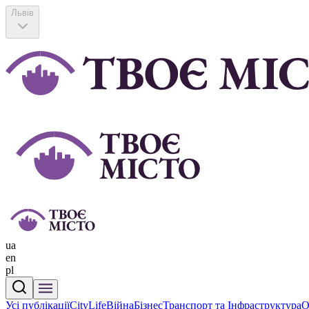
Львів
ua
en
pl
Усі публікації
CityLife
Війна
Бізнес
Транспорт та Інфраструктура
О