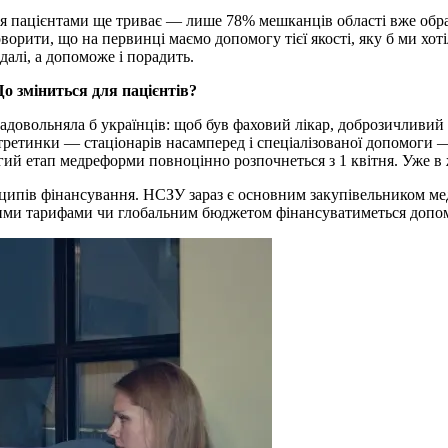
аря пацієнтами ще триває — лише 78% мешканців області вже обрал
оворити, що на первинці маємо допомогу тієї якості, яку б ми х
далі, а допоможе і порадить.
о зміниться для пацієнтів?
довольняла б українців: щоб був фаховий лікар, доброзичливий 
ретинки — стаціонарів насамперед і спеціалізованої допомоги — 
ий етап медреформи повноцінно розпочнеться з 1 квітня. Уже в 
нципів фінансування. НСЗУ зараз є основним закупівельником мед
тними тарифами чи глобальним бюджетом фінансуватиметься допо