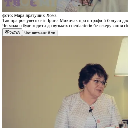
фото: Мара Братущик-Хома
Так працює увесь світ. Ірина Микичак про штрафи й бонуси для 
Чи можна буде ходити до вузьких спеціалістів без скерування 
24743
Час читання: 8 хв