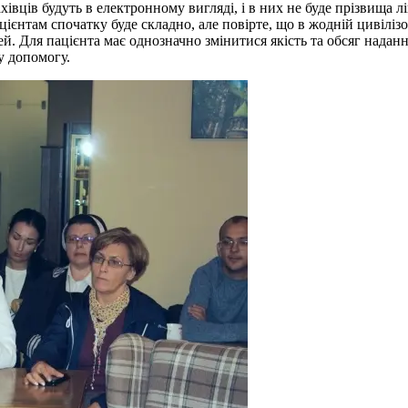
вців будуть в електронному вигляді, і в них не буде прізвища лік
ацієнтам спочатку буде складно, але повірте, що в жодній цивіліз
й. Для пацієнта має однозначно змінитися якість та обсяг наданн
у допомогу.