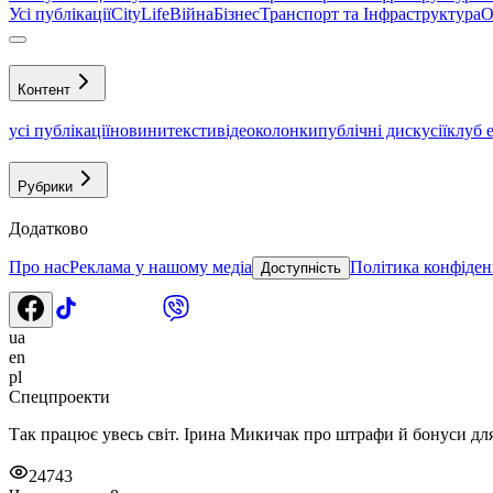
Усі публікації
CityLife
Війна
Бізнес
Транспорт та Інфраструктура
О
Контент
усі публікації
новини
тексти
відео
колонки
публічні дискусії
клуб 
Рубрики
Додатково
Про нас
Реклама у нашому медіа
Політика конфіден
Доступність
ua
en
pl
Спецпроекти
Так працює увесь світ. Ірина Микичак про штрафи й бонуси для 
24743