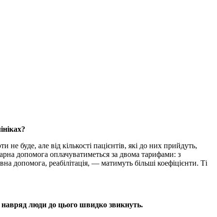
ініках?
 не буде, але від кількості пацієнтів, які до них прийдуть,
онарна допомога оплачуватиметься за двома тарифами: з
на допомога, реабілітація, — матимуть більші коефіцієнти. Ті
е навряд люди до цього швидко звикнуть.