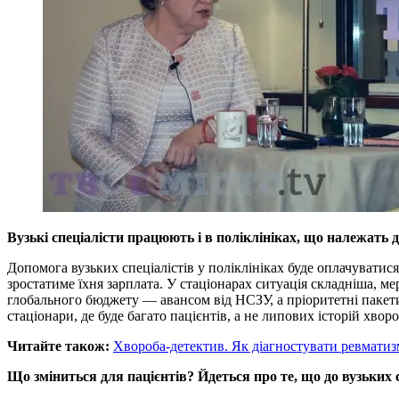
Вузькі спеціалісти працюють і в поліклініках, що належать 
Допомога вузьких спеціалістів у поліклініках буде оплачуватися 
зростатиме їхня зарплата. У стаціонарах ситуація складніша, ме
глобального бюджету — авансом від НСЗУ, а пріоритетні пакети 
стаціонари, де буде багато пацієнтів, а не липових історій хво
Читайте також:
Хвороба-детектив. Як діагностувати ревматиз
Що зміниться для пацієнтів? Йдеться про те, що до вузьких 