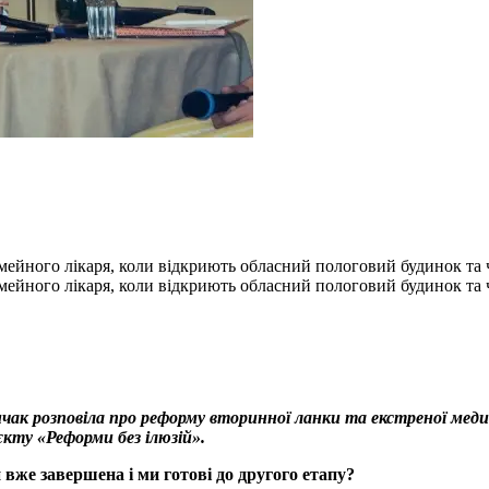
сімейного лікаря, коли відкриють обласний пологовий будинок т
сімейного лікаря, коли відкриють обласний пологовий будинок т
к розповіла про реформу вторинної ланки та екстреної медиц
кту «Реформи без ілюзій».
же завершена і ми готові до другого етапу?