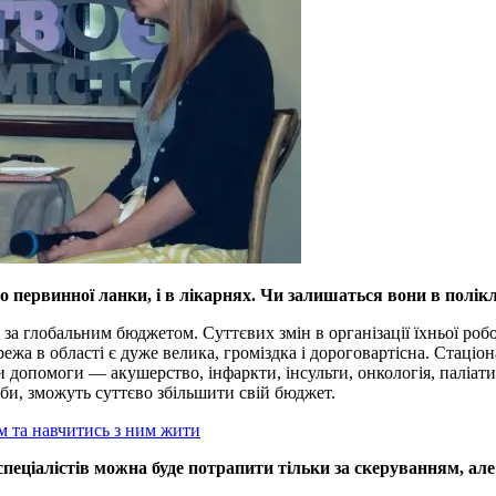
до первинної ланки, і в лікарнях. Чи залишаться вони в полікл
за глобальним бюджетом. Суттєвих змін в організації їхньої роботи
режа в області є дуже велика, громіздка і дороговартісна. Стаці
допомоги — акушерство, інфаркти, інсульти, онкологія, паліатив
роби, зможуть суттєво збільшити свій бюджет.
м та навчитись з ним жити
спеціалістів можна буде потрапити тільки за скеруванням, ал