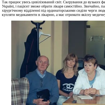
Так працює увесь цивілізований світ. Скерування до вузьких фахі
Україні, і пацієнт зможе обрати лікаря самостійно. Звичайно, п
хірургічному відділенні під ординаторськими сиділи черги люде
купляти медикаменти в лікарню, а має отримати якісну медичн