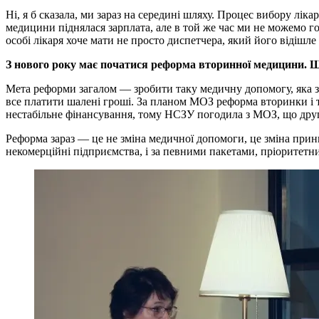
Ні, я б сказала, ми зараз на середині шляху. Процес вибору лік
медицини піднялася зарплата, але в той же час ми не можемо г
особі лікаря хоче мати не просто диспетчера, який його відішле 
З нового року має початися реформа вторинної медицини. Щ
Мета реформи загалом — зробити таку медичну допомогу, яка за
все платити шалені гроші. За планом МОЗ реформа вторинки і т
нестабільне фінансування, тому НСЗУ погодила з МОЗ, що друг
Реформа зараз — це не зміна медичної допомоги, це зміна при
некомерційні підприємства, і за певними пакетами, пріорите