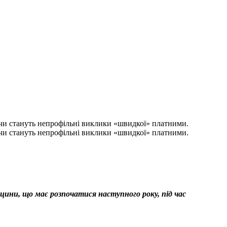
а чи стануть непрофільні виклики «швидкої» платними.
а чи стануть непрофільні виклики «швидкої» платними.
ини, що має розпочатися наступного року, під час