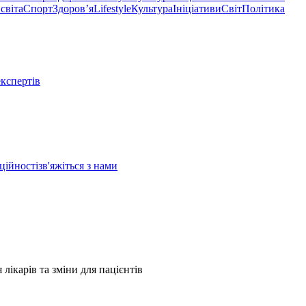
світа
Спорт
Здоровʼя
Lifestyle
Культура
Ініціативи
Світ
Політика
експертів
ційності
зв'яжіться з нами
лікарів та зміни для пацієнтів