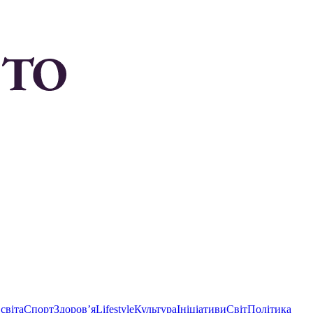
світа
Спорт
Здоровʼя
Lifestyle
Культура
Ініціативи
Світ
Політика