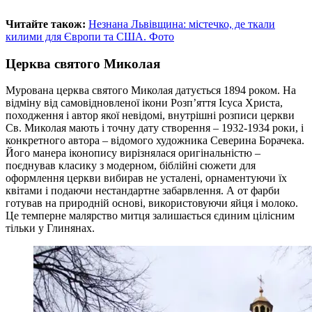
Читайте також:
Незнана Львівщина: містечко, де ткали
килими для Європи та США. Фото
Церква святого Миколая
Мурована церква святого Миколая датується 1894 роком. На
відміну від самовідновленої ікони Розп’яття Ісуса Христа,
походження і автор якої невідомі, внутрішні розписи церкви
Св. Миколая мають і точну дату створення – 1932-1934 роки, і
конкретного автора – відомого художника Северина Борачека.
Його манера іконопису вирізнялася оригінальністю –
поєднував класику з модерном, біблійні сюжети для
оформлення церкви вибирав не усталені, орнаментуючи їх
квітами і подаючи нестандартне забарвлення. А от фарби
готував на природній основі, використовуючи яйця і молоко.
Це темперне малярство митця залишається єдиним цілісним
тільки у Глинянах.