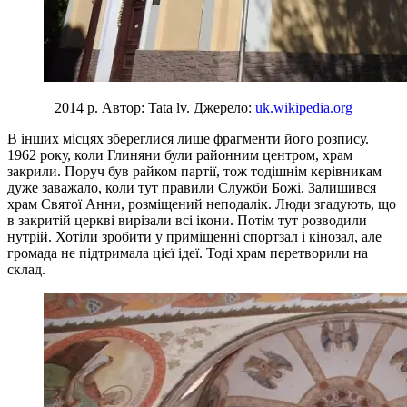
2014 р. Автор: Tata lv. Джерело:
uk.wikipedia.org
В інших місцях збереглися лише фрагменти його розпису.
1962 року, коли Глиняни були районним центром, храм
закрили. Поруч був райком партії, тож тодішнім керівникам
дуже заважало, коли тут правили Служби Божі. Залишився
храм Святої Анни, розміщений неподалік. Люди згадують, що
в закритій церкві вирізали всі ікони. Потім тут розводили
нутрій. Хотіли зробити у приміщенні спортзал і кінозал, але
громада не підтримала цієї ідеї. Тоді храм перетворили на
склад.