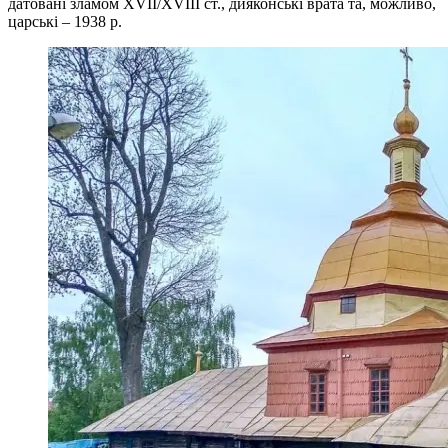
датовані зламом XVII/XVIII ст., дияконські врата та, можливо,
царські – 1938 р.