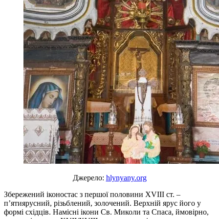
Джерело:
hlynyany.org
Збережений іконостас з першої половини XVIII ст. –
п’ятиярусний, різьблений, золочений. Верхній ярус його у
формі східців. Намісні ікони Св. Миколи та Спаса, ймовірно,