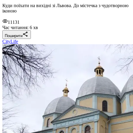
Куди поїхати на вихідні зі Львова. До містечка з чудотворною
іконою
11131
Час читання: 6 хв
Поширити
CityLife