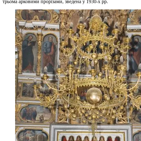
трьома арковими прорізами, зведена у 1930-х рр.