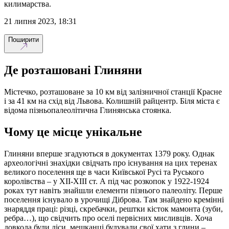
килимарства.
21 липня 2023, 18:31
Поширити
Де розташовані Глиняни
Містечко, розташоване за 10 км від залізничної станції Красне
і за 41 км на схід від Львова. Колишній райцентр. Біля міста є
відома пізньопалеолітична Глинянська стоянка.
Чому це місце унікальне
Глиняни вперше згадуються в документах 1379 року. Однак
археологічні знахідки свідчать про існування на цих теренах
великого поселення ще в часи Київської Русі та Руського
королівства – у XII-XIII ст. А під час розкопок у 1922-1924
роках тут навіть знайшли елементи пізнього палеоліту. Перше
поселення існувало в урочищі Діброва. Там знайдено кремінні
знаряддя праці: різці, скребачки, рештки кісток мамонта (зуби,
ребра…), що свідчить про оселі первісних мисливців. Хоча
довкола були ліси, мешканці будували свої хати з глини –