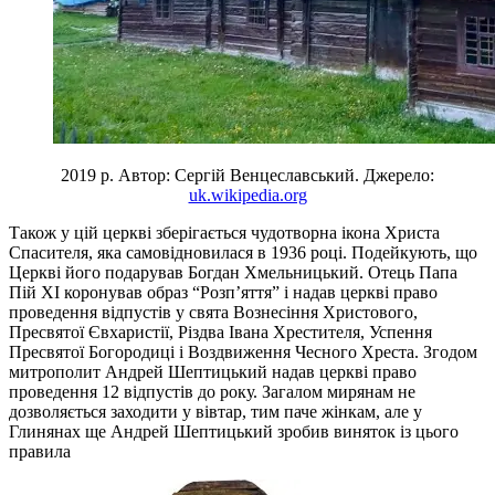
2019 р. Автор: Сергій Венцеславський. Джерело:
uk.wikipedia.org
Також у цій церкві зберігається чудотворна ікона Христа
Спасителя, яка самовідновилася в 1936 році. Подейкують, що
Церкві його подарував Богдан Хмельницький. Отець Папа
Пій XI коронував образ “Розп’яття” і надав церкві право
проведення відпустів у свята Вознесіння Христового,
Пресвятої Євхаристії, Різдва Івана Хрестителя, Успення
Пресвятої Богородиці і Воздвиження Чесного Хреста. Згодом
митрополит Андрей Шептицький надав церкві право
проведення 12 відпустів до року. Загалом мирянам не
дозволяється заходити у вівтар, тим паче жінкам, але у
Глинянах ще Андрей Шептицький зробив виняток із цього
правила