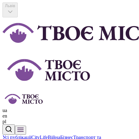
Львів
ua
en
pl
Усі публікації
CityLife
Війна
Бізнес
Транспорт та