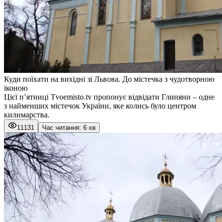
Куди поїхати на вихідні зі Львова. До містечка з чудотворною
іконою
Цієї п’ятниці Tvoemisto.tv пропонує відвідати Глиняни – одне
з найменших містечок України, яке колись було центром
килимарства.
11131
Час читання: 6 хв