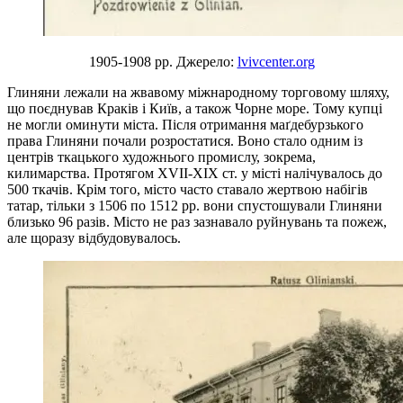
1905-1908 рр. Джерело:
lvivcenter.org
Глиняни лежали на жвавому міжнародному торговому шляху,
що поєднував Краків і Київ, а також Чорне море. Тому купці
не могли оминути міста. Після отримання маґдебурзького
права Глиняни почали розростатися. Воно стало одним із
центрів ткацького художнього промислу, зокрема,
килимарства. Протягом XVII-XIX ст. у місті налічувалось до
500 ткачів. Крім того, місто часто ставало жертвою набігів
татар, тільки з 1506 по 1512 рр. вони спустошували Глиняни
близько 96 разів. Місто не раз зазнавало руйнувань та пожеж,
але щоразу відбудовувалось.