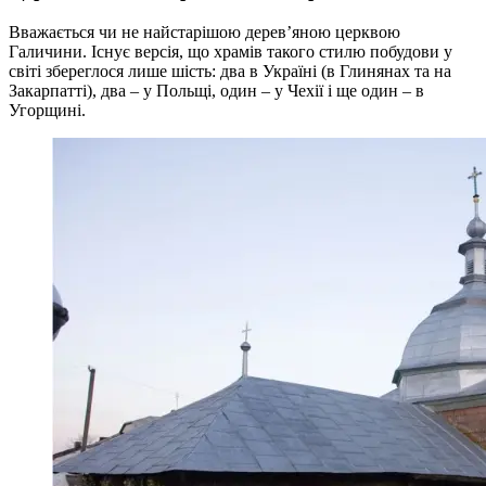
Вважається чи не найстарішою дерев’яною церквою
Галичини. Існує версія, що храмів такого стилю побудови у
світі збереглося лише шість: два в Україні (в Глинянах та на
Закарпатті), два – у Польщі, один – у Чехії і ще один – в
Угорщині.