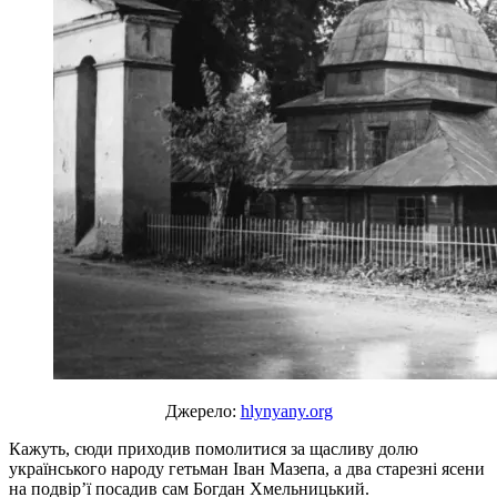
Джерело:
hlynyany.org
Кажуть, сюди приходив помолитися за щасливу долю
українського народу гетьман Іван Мазепа, а два старезні ясени
на подвір’ї посадив сам Богдан Хмельницький.