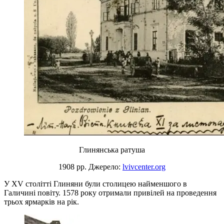
Глинянська ратуша
1908 рр. Джерело:
lvivcenter.org
У XV столітті Глиняни були столицею найменшого в
Галичині повіту. 1578 року отримали привілей на проведення
трьох ярмарків на рік.