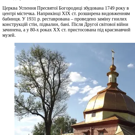
Церква Успення Пресвятої Богородиці збудована 1749 року в
центрі містечка. Наприкінці XIX ст. розширена видовженням
бабинця. У 1931 р. реставрована – проведено заміну гнилих
конструкцій стін, підвалин, бані. Після Другої світової війни
зачинена, а у 80-х роках XX ст. пристосована під краєзнавчий
музей.