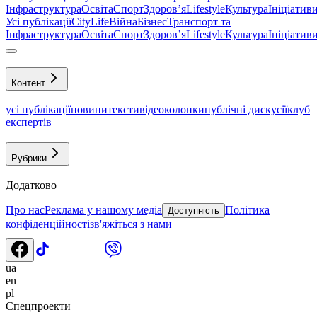
Інфраструктура
Освіта
Спорт
Здоровʼя
Lifestyle
Культура
Ініціатив
Усі публікації
CityLife
Війна
Бізнес
Транспорт та
Інфраструктура
Освіта
Спорт
Здоровʼя
Lifestyle
Культура
Ініціатив
Контент
усі публікації
новини
тексти
відео
колонки
публічні дискусії
клуб
експертів
Рубрики
Додатково
Про нас
Реклама у нашому медіа
Політика
Доступність
конфіденційності
зв'яжіться з нами
ua
en
pl
Спецпроекти