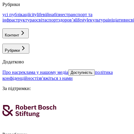
Рубрики
усі публікації
citylife
війна
бізнес
транспорт та
інфраструктура
освіта
спорт
здоровʼя
lifestyle
культура
ініціативи
св
Контент
Рубрики
Додатково
про нас
реклама у нашому медіа
політика
Доступність
конфіденційності
зв'яжіться з нами
За підтримки
: