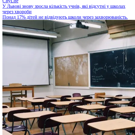
CityLife
У Львові знову зросла кількість учнів, які відсутні у школах
через хвороби
Понад 17% дітей не відвідують школи через захворюваність.