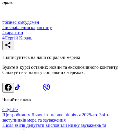
прав.
#
бізнес-омбудсмен
#
послаблення карантину
#
карантин
#
Сергій Кіраль
Підписуйтесь на наші соціальні мережі
Будьте в курсі останніх новин та ексклюзивного контенту.
Слідкуйте за нами у соціальних мережах.
Читайте також
CityLife
Що зробили у Львові за перше півріччя 2025-го. Звіти
заступників мера та зауваження
Після звітів депутати висловили низку зауважень та