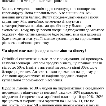
підставі чого ми прийняли таке рішення.
Звісно, є медична позиція щодо недопущення поширення
коронавірусу. Вона є правильною. Але є інший бік. Ми
повинні шукати баланс. Життя продовжуватиметься і після
карантину. Ми, звичайно, не хочемо зіткнутися з
катастрофічними наслідками для бізнесу у Львові і для
економіки. Тому, що це робочі місця і надходження до міського
бюджету. Чим оптимальнішим буде баланс, тим нам дешевше
буде виходити з ситуації і менше зусиль піде на відновлення
рівня економічного розвитку.
Чи відомі вже наслідки для економіки та бізнесу?
Офіційної статистики немає. Але є опитування, які проводять
галузеві асоціації. Загалом продажі бізнесу, що працює, впали
від 30 до 50%. Навіть у аптечній мережі на рівні 30%, що є
безпрецендетним. Аптеки завжди трималися на одному рівні.
Але вони аргументують ці падіння продажів спадом
купівельної спроможності населення.
Щодо звільнень, то 30% людей на підприємствах в середньому
переведені у відпустку за власний рахунок, 30% працюють
віддалено зі скороченням заробітної плати від 10 до 20% і 30%
працюють зі скороченням зарплати на 10-15%. Ті, хто не
працюють, близько 50% підприємців продовжують платити