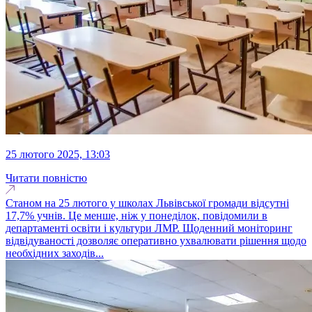
25 лютого 2025, 13:03
Читати повністю
Станом на 25 лютого у школах Львівської громади відсутні
17,7% учнів. Це менше, ніж у понеділок, повідомили в
департаменті освіти і культури ЛМР. Щоденний моніторинг
відвідуваності дозволяє оперативно ухвалювати рішення щодо
необхідних заходів...