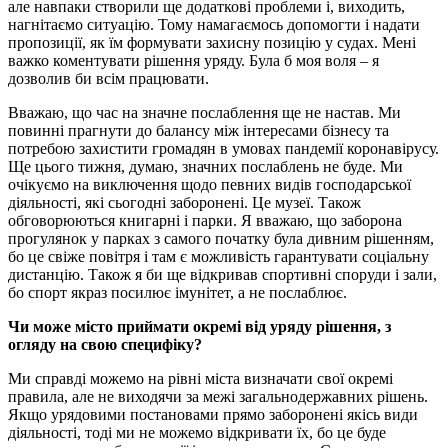
але навпаки створили ще додаткові проблеми і, виходить,
нагнітаємо ситуацію. Тому намагаємось допомогти і надати
пропозиції, як їм формувати захисну позицію у судах. Мені
важко коментувати рішення уряду. Була б моя воля – я
дозволив би всім працювати.
Вважаю, що час на значне послаблення ще не настав. Ми
повинні прагнути до балансу між інтересами бізнесу та
потребою захистити громадян в умовах пандемії коронавірусу.
Ще цього тижня, думаю, значних послаблень не буде. Ми
очікуємо на виключення щодо певних видів господарської
діяльності, які сьогодні заборонені. Це музеї. Також
обговорюються книгарні і парки. Я вважаю, що заборона
прогулянок у парках з самого початку була дивним рішенням,
бо це свіже повітря і там є можливість гарантувати соціальну
дистанцію. Також я би ще відкривав спортивні споруди і зали,
бо спорт якраз посилює імунітет, а не послаблює.
Чи може місто приймати окремі від уряду рішення, з
огляду на свою специфіку?
Ми справді можемо на рівні міста визначати свої окремі
правила, але не виходячи за межі загальнодержавних рішень.
Якщо урядовими постановами прямо заборонені якісь види
діяльності, тоді ми не можемо відкривати їх, бо це буде