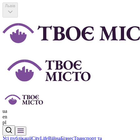
Львів
ua
en
pl
Усі публікації
CityLife
Війна
Бізнес
Транспорт та