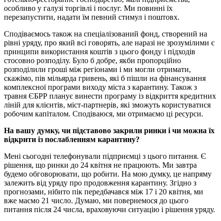
особливо у галузі торгівлі і послуг. Ми повинні їх
перезапустити, надати їм певний стимул і поштовх.
Сподіваємось також на спеціалізований фонд, створений на
рівні уряду, про який всі говорять, але наразі не зрозумілими є
принципи використання коштів з цього фонду і підходів
стосовно розподілу. Було б добре, якби пропорційно
розподілили гроші між регіонами і ми могли отримати,
скажімо, пів мільярда гривень, які б пішли на фінансування
комплексної програми виходу міста з карантину. Також з
травня ЄБРР планує винести програму із відкриття кредитних
ліній для клієнтів, міст-партнерів, які зможуть користуватися
робочим капіталом. Сподіваюся, ми отримаємо ці ресурси.
На вашу думку, чи підставово закрили ринки і чи можна їх
відкрити із послабленням карантину?
Мені сьогодні телефонували підприємці з цього питання. Є
рішення, що ринки до 24 квітня не працюють. Ми завтра
будемо обговорювати, що робити. На мою думку, це напряму
залежить від уряду про продовження карантину. Згідно з
прогнозами, нібито пік передбачався між 17 і 20 квітня, ми
вже маємо 21 число. Думаю, ми повернемося до цього
питання після 24 числа, враховуючи ситуацію і рішення уряду.