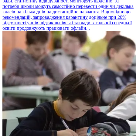
ради, статистику відвідуваності моніторять щоденно, за
потреби школи можуть самостійно перевести один чи декілька
класів на кілька днів на дистанційне навчання. Відповідно до
рекомендацій, запровадження карантину доцільне при 20%
відсутності учнів, відтак львівські заклади загальної середньої
освіти продовжують працювати офлайн...