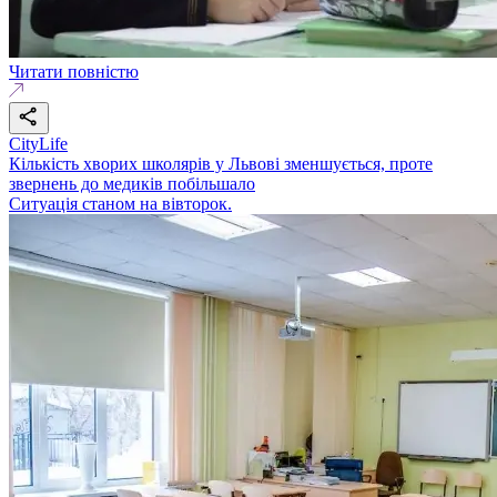
Читати повністю
CityLife
Кількість хворих школярів у Львові зменшується, проте
звернень до медиків побільшало
Ситуація станом на вівторок.