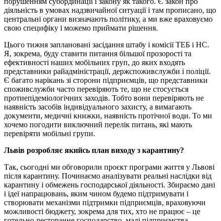
порушенням субординації і закону як такого. Є закон про
діяльність в умовах надзвичайної ситуації і там прописано, що
центральні органи визначають політику, а ми вже враховуємо
свою специфіку і можемо приймати рішення.
Цього тижня заплановані засідання штабу і комісії ТЕБ і НС.
Я, зокрема, буду ставити питання більшої прозорості та
ефективності наших мобільних груп, до яких входять
представники райадміністрації, держспоживслужби і поліції.
Є багато нарікань зі сторони підприємців, що представники
споживслужби часто перевіряють те, що не стосується
протиепідеміологічних заходів. Тобто вони перевіряють не
наявність засобів індивідуального захисту, а вимагають
документи, медичні книжки, наявність протічної води. То ми
хочемо погодити виключний перелік питань, які мають
перевіряти мобільні групи.
Львів розробляє якийсь план виходу з карантину?
Так, сьогодні ми обговорили проєкт програми життя у Львові
після карантину. Починаємо аналізувати реальні наслідки від
карантину і обмежень господарської діяльності. Збираємо дані
і ідеї напрацювань, яким чином будемо підтримувати і
створювати механізми підтримки підприємців, враховуючи
можливості бюджету, зокрема для тих, хто не працює – це
готельно-ресторанне господарство, малі підприємства,