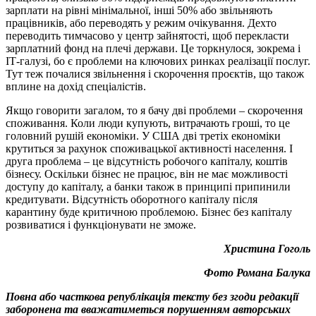
зарплати на рівні мінімальної, інші 50% або звільняють
працівників, або переводять у режим очікування. Дехто
переводить тимчасово у центр зайнятості, щоб перекласти
зарплатний фонд на плечі держави. Це торкнулося, зокрема і
ІТ-галузі, бо є проблеми на ключових ринках реалізації послуг.
Тут теж почалися звільнення і скорочення проєктів, що також
вплине на дохід спеціалістів.
Якщо говорити загалом, то я бачу дві проблеми – скорочення
споживання. Коли люди купують, витрачають гроші, то це
головний рушій економіки. У США дві третіх економіки
крутиться за рахунок споживацької активності населення. І
друга проблема – це відсутність робочого капіталу, коштів
бізнесу. Оскільки бізнес не працює, він не має можливості
доступу до капіталу, а банки також в принципі припинили
кредитувати. Відсутність оборотного капіталу після
карантину буде критичною проблемою. Бізнес без капіталу
розвиватися і функціонувати не зможе.
Христина Гоголь
Фото Романа Балука
Повна або часткова републікація тексту без згоди редакції
заборонена та вважатиметься порушенням авторських