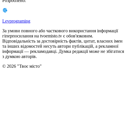
Розроблено
:
Levprograming
За умови повного або часткового використання iнформацiї
гіперпосилання на tvoemisto.tv є обов'язковим.
Відповідальність за достовірність фактів, цитат, власних імен
та інших відомостей несуть автори публікацій, а рекламної
інформації — рекламодавці. Думка редакцiї може не збiгатися
з думкою авторiв.
©
2026
"
Твоє місто
"