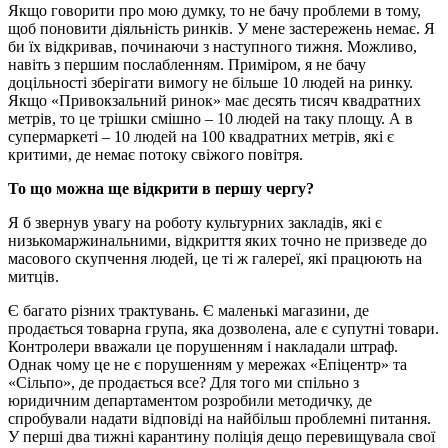
Якщо говорити про мою думку, то не бачу проблеми в тому,
щоб поновити діяльність ринків. У мене застережень немає. Я
би їх відкривав, починаючи з наступного тижня. Можливо,
навіть з першим послабленням. Приміром, я не бачу
доцільності зберігати вимогу не більше 10 людей на ринку.
Якщо «Привокзальний ринок» має десять тисяч квадратних
метрів, то це трішки смішно – 10 людей на таку площу. А в
супермаркеті – 10 людей на 100 квадратних метрів, які є
критими, де немає потоку свіжого повітря.
То що можна ще відкрити в першу чергу?
Я б звернув увагу на роботу культурних закладів, які є
низькомаржинальними, відкриття яких точно не призведе до
масового скупчення людей, це ті ж галереї, які працюють на
митців.
Є багато різних трактувань. Є маленькі магазини, де
продається товарна група, яка дозволена, але є супутні товари.
Контролери вважали це порушенням і накладали штраф.
Однак чому це не є порушенням у мережах «Епіцентр» та
«Сільпо», де продається все? Для того ми спільно з
юридичним департаментом розробили методичку, де
спробували надати відповіді на найбільш проблемні питання.
У перші два тижні карантину поліція дещо перевищувала свої