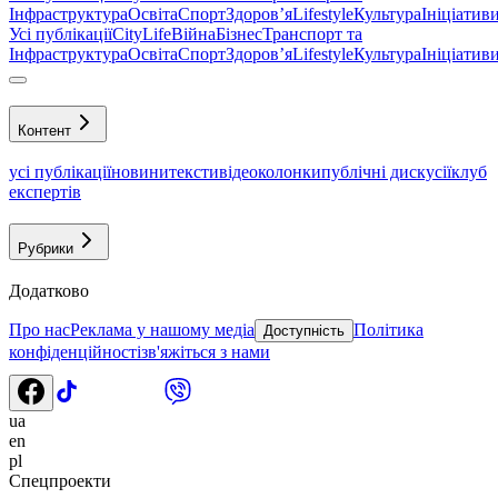
Інфраструктура
Освіта
Спорт
Здоровʼя
Lifestyle
Культура
Ініціатив
Усі публікації
CityLife
Війна
Бізнес
Транспорт та
Інфраструктура
Освіта
Спорт
Здоровʼя
Lifestyle
Культура
Ініціатив
Контент
усі публікації
новини
тексти
відео
колонки
публічні дискусії
клуб
експертів
Рубрики
Додатково
Про нас
Реклама у нашому медіа
Політика
Доступність
конфіденційності
зв'яжіться з нами
ua
en
pl
Спецпроекти