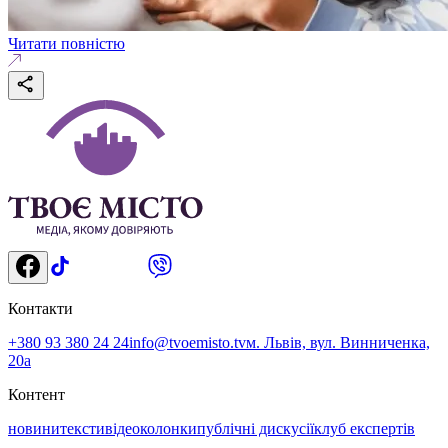
Читати повністю
Контакти
+380 93 380 24 24
info@tvoemisto.tv
м. Львів, вул. Винниченка,
20а
Контент
новини
тексти
відео
колонки
публічні дискусії
клуб експертів