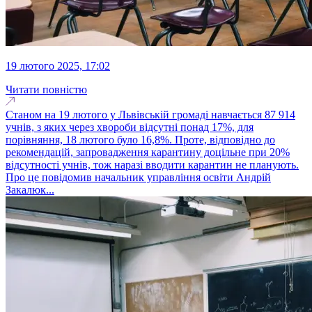
19 лютого 2025, 17:02
Читати повністю
Станом на 19 лютого у Львівській громаді навчається 87 914
учнів, з яких через хвороби відсутні понад 17%, для
порівняння, 18 лютого було 16,8%. Проте, відповідно до
рекомендацій, запровадження карантину доцільне при 20%
відсутності учнів, тож наразі вводити карантин не планують.
Про це повідомив начальник управління освіти Андрій
Закалюк...