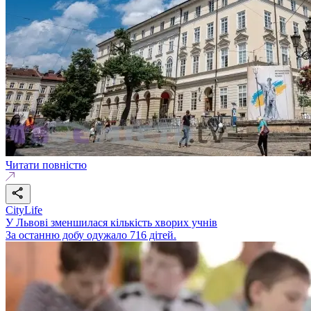
Читати повністю
CityLife
У Львові зменшилася кількість хворих учнів
За останню добу одужало 716 дітей.