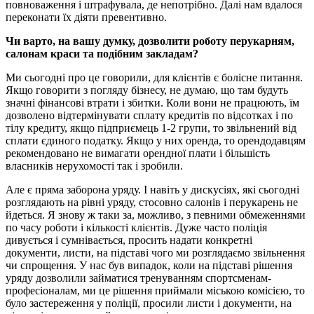
повноваження і штрафувала, де непотрібно. Далі нам вдалося
переконати їх діяти превентивно.
Чи варто, на вашу думку, дозволити роботу перукарням,
салонам краси та подібним закладам?
Ми сьогодні про це говорили, для клієнтів є болісне питання.
Якщо говорити з погляду бізнесу, не думаю, що там будуть
значні фінансові втрати і збитки. Коли вони не працюють, їм
дозволено відтермінувати сплату кредитів по відсотках і по
тілу кредиту, якщо підприємець 1-2 групи, то звільнений від
сплати єдиного податку. Якщо у них оренда, то орендодавцям
рекомендовано не вимагати орендної плати і більшість
власників нерухомості так і зробили.
Але є пряма заборона уряду. І навіть у дискусіях, які сьогодні
розглядають на рівні уряду, стосовно салонів і перукарень не
йдеться. Я знову ж таки за, можливо, з певними обмеженнями
по часу роботи і кількості клієнтів. Дуже часто поліція
дивується і сумнівається, просить надати конкретні
документи, листи, на підставі чого ми розглядаємо звільнення
чи спрощення. У нас був випадок, коли на підставі рішення
уряду дозволили займатися тренуванням спортсменам-
професіоналам, ми це рішення приймали міською комісією, то
було застереження у поліції, просили листи і документи, на