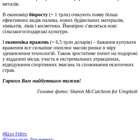
металів.
В економіці
біоросту
(+ 1 трлн) очікують появу більш
ефективних видів палива, нових будівельних матеріалів,
хімікатів, ліків і косметики. Ймовірно з’являться нові
сільськогосподарські культури.
І
економіка вражень
(+ 6,5 трлн доларів) – бажання купувати
враження все сильніше охоплює масові ринки в міру
здешевлення технологій. Також зростатиме попит на подорожі
у віддалені місця, участь в екстремальних атракціонах,
відвідування спортивних змагань та споживання екзотичних
страв.
Гарного Вам майбутнього тижня!
Головне фото: Sharon McCutcheon for Unsplash
#
Білл Гейтс
#
Олександр Лукашенко