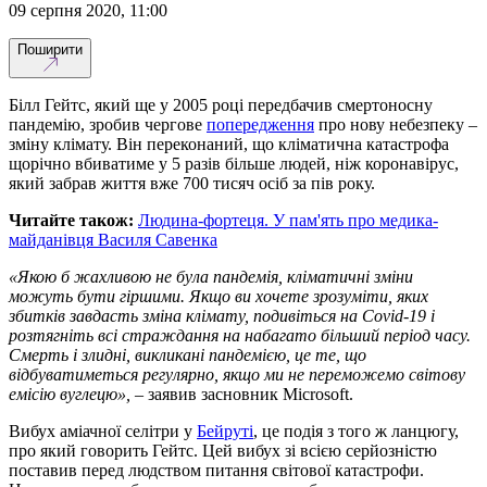
09 серпня 2020, 11:00
Поширити
Білл Гейтс, який ще у 2005 році передбачив смертоносну
пандемію, зробив чергове
попередження
про нову небезпеку –
зміну клімату. Він переконаний, що кліматична катастрофа
щорічно вбиватиме у 5 разів більше людей, ніж коронавірус,
який забрав життя вже 700 тисяч осіб за пів року.
Читайте також:
Людина-фортеця. У пам'ять про медика-
майданівця Василя Савенка
«Якою б жахливою не була пандемія, кліматичні зміни
можуть бути гіршими. Якщо ви хочете зрозуміти, яких
збитків завдасть зміна клімату, подивіться на Covid-19 і
розтягніть всі страждання на набагато більший період часу.
Смерть і злидні, викликані пандемією, це те, що
відбуватиметься регулярно, якщо ми не переможемо світову
емісію вуглецю»,
– заявив засновник Microsoft.
Вибух аміачної селітри у
Бейруті
, це подія з того ж ланцюгу,
про який говорить Гейтс. Цей вибух зі всією серйозністю
поставив перед людством питання світової катастрофи.