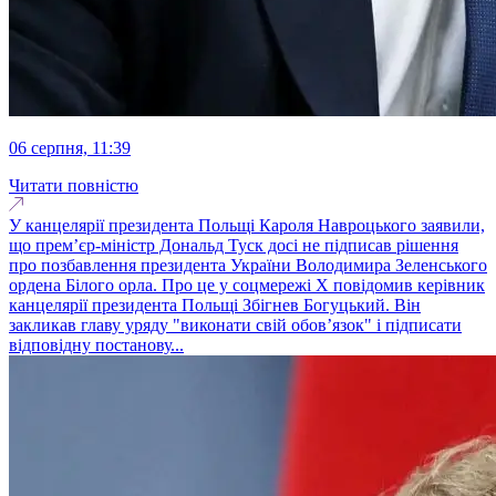
06 серпня, 11:39
Читати повністю
У канцелярії президента Польщі Кароля Навроцького заявили,
що прем’єр-міністр Дональд Туск досі не підписав рішення
про позбавлення президента України Володимира Зеленського
ордена Білого орла. Про це у соцмережі X повідомив керівник
канцелярії президента Польщі Збігнев Богуцький. Він
закликав главу уряду "виконати свій обов’язок" і підписати
відповідну постанову...