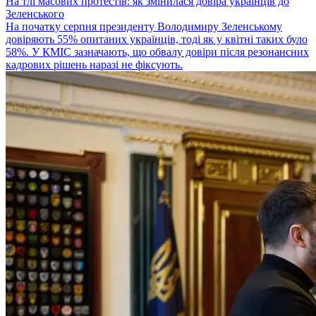
На тлі масових протестів: як змінилася довіра українців до
Зеленського
На початку серпня президенту Володимиру Зеленському
довіряють 55% опитаних українців, тоді як у квітні таких було
58%. У КМІС зазначають, що обвалу довіри після резонансних
кадрових рішень наразі не фіксують.