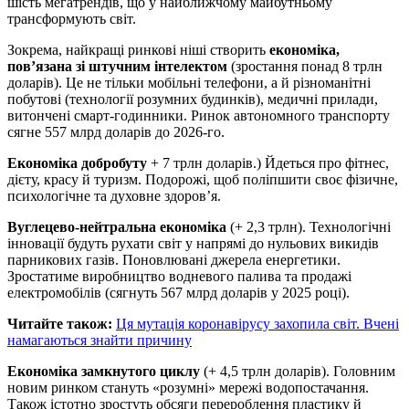
шість мегатрендів, що у найближчому майбутньому
трансформують світ.
Зокрема, найкращі ринкові ніші створить
економіка,
пов’язана зі штучним інтелектом
(зростання понад 8 трлн
доларів). Це не тільки мобільні телефони, а й різноманітні
побутові (технології розумних будинків), медичні прилади,
витончені смарт-годинники. Ринок автономного транспорту
сягне 557 млрд доларів до 2026-го.
Економіка добробуту
+ 7 трлн доларів.) Йдеться про фітнес,
дієту, красу й туризм. Подорожі, щоб поліпшити своє фізичне,
психологічне та духовне здоров’я.
Вуглецево-нейтральна економіка
(+ 2,3 трлн). Технологічні
інновації будуть рухати світ у напрямі до нульових викидів
парникових газів. Поновлювані джерела енергетики.
Зростатиме виробництво водневого палива та продажі
електромобілів (сягнуть 567 млрд доларів у 2025 році).
Читайте також:
Ця мутація коронавірусу захопила світ. Вчені
намагаються знайти причину
Економіка замкнутого циклу
(+ 4,5 трлн доларів). Головним
новим ринком стануть «розумні» мережі водопостачання.
Також істотно зростуть обсяги перероблення пластику й