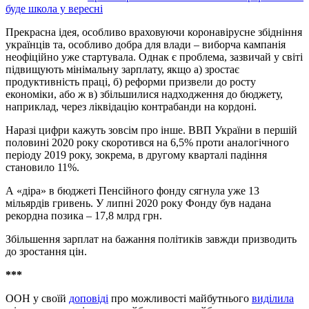
буде школа у вересні
Прекрасна ідея, особливо враховуючи коронавірусне збідніння
українців та, особливо добра для влади – виборча кампанія
неофіційно уже стартувала. Однак є проблема, зазвичай у світі
підвищують мінімальну зарплату, якщо а) зростає
продуктивність праці, б) реформи призвели до росту
економіки, або ж в) збільшилися надходження до бюджету,
наприклад, через ліквідацію контрабанди на кордоні.
Наразі цифри кажуть зовсім про інше. ВВП України в першій
половині 2020 року скоротився на 6,5% проти аналогічного
періоду 2019 року, зокрема, в другому кварталі падіння
становило 11%.
А «діра» в бюджеті Пенсійного фонду сягнула уже 13
мільярдів гривень. У липні 2020 року Фонду був надана
рекордна позика – 17,8 млрд грн.
Збільшення зарплат на бажання політиків завжди призводить
до зростання цін.
***
ООН у своїй
доповіді
про можливості майбутнього
виділила