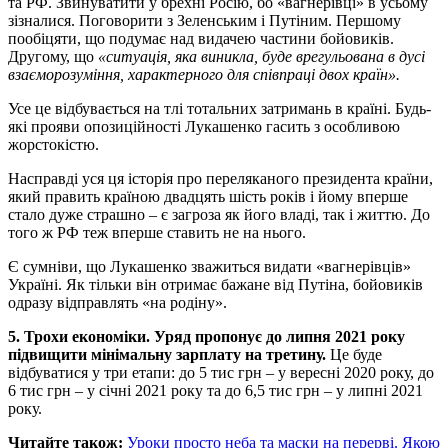
та РФ. Звинуватити у брехні Росію, бо «вагнерівці» в усьому
зізналися. Поговорити з Зеленським і Путіним. Першому
пообіцяти, що подумає над видачею частини бойовиків.
Другому, що
«ситуація, яка виникла, буде врегульована в дусі
взаєморозуміння, характерного для співпраці двох країн».
Усе це відбувається на тлі тотальних затримань в країні. Будь-
які прояви опозиційності Лукашенко гасить з особливою
жорстокістю.
Насправді уся ця історія про переляканого президента країни,
який править країною двадцять шість років і йому вперше
стало дуже страшно – є загроза як його владі, так і життю. До
того ж РФ теж вперше ставить не на нього.
Є сумніви, що Лукашенко зважиться видати «вагнерівців»
Україні. Як тільки він отримає бажане від Путіна, бойовиків
одразу відправлять «на родіну».
5. Трохи економіки. Уряд пропонує до липня 2021 року
підвищити мінімальну зарплату на третину.
Це буде
відбуватися у три етапи: до 5 тис грн – у вересні 2020 року, до
6 тис грн – у січні 2021 року та до 6,5 тис грн – у липні 2021
року.
Читайте також:
Уроки просто неба та маски на перерві. Якою