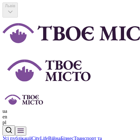
Львів
ua
en
pl
Усі публікації
CityLife
Війна
Бізнес
Транспорт та