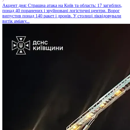
Акцент дня: Страшна атака на Київ та область: 17 загиблих,
понад 40 поранених і зруйновані логістичні центри. Ворог
випустив понад 140 ракет і дронів. У столиці ліквідовували
витік аміаку...