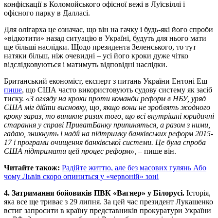
конфіскації в Коломойського офісної вежі в Луїсвіллі і
офісного парку в Далласі.
Для олігарха це означає, що він на гачку і будь-які його спроби
«відкотити» назад ситуацію в Україні, будуть для нього мати
ще більші наслідки. Щодо президента Зеленського, то тут
натяки більш, ніж очевидні – усі його кроки дуже чітко
відслідковуються і матимуть відповідні наслідки.
Британський економіст, експерт з питань України Ентоні Еш
пише
, що США часто використовують судову систему як засіб
тиску.
«З огляду на кроки проти команди реформ в НБУ, уряд
США міг дійти висновку, що, якщо вони не зроблять жодного
кроку зараз, то виникне ризик того, що всі внутрішні юридичні
старання у справі ПриватБанку припиняться, а разом з ними,
гадаю, зникнуть і надії на підтримку банківських реформ 2015-
17 і програми очищення банківської системи. Це була спроба
США підтримати цей процес реформ»,
– пише він.
Читайте також:
Радійте життю, але без масових гулянь Або
чому Львів скоро опиниться у «червоній» зоні
4. Затримання бойовиків ПВК «Вагнер» у Білорусі.
Історія,
яка все ще триває з 29 липня. За цей час президент Лукашенко
встиг запросити в країну представників прокуратури України