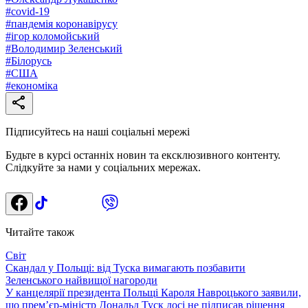
#
covid-19
#
пандемія коронавірусу
#
ігор коломойський
#
Володимир Зеленський
#
Білорусь
#
США
#
економіка
Підписуйтесь на наші соціальні мережі
Будьте в курсі останніх новин та ексклюзивного контенту.
Слідкуйте за нами у соціальних мережах.
Читайте також
Світ
Скандал у Польщі: від Туска вимагають позбавити
Зеленського найвищої нагороди
У канцелярії президента Польщі Кароля Навроцького заявили,
що прем’єр-міністр Дональд Туск досі не підписав рішення