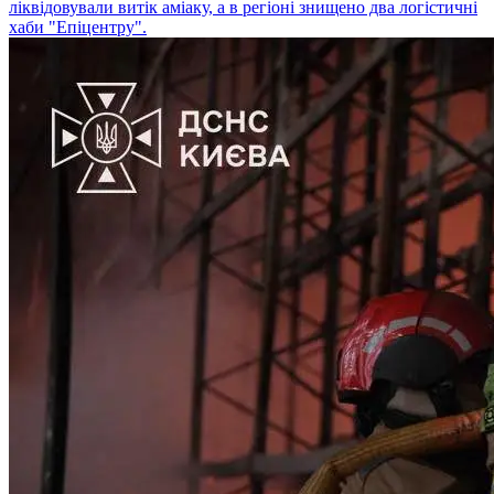
ліквідовували витік аміаку, а в регіоні знищено два логістичні
хаби "Епіцентру".