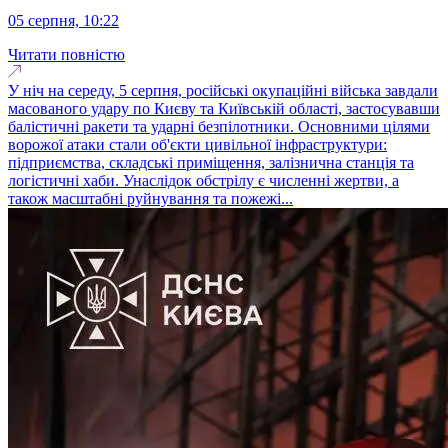
05 серпня, 10:22
Читати повністю
У ніч на середу, 5 серпня, російські окупаційні війська завдали
масованого удару по Києву та Київській області, застосувавши
балістичні ракети та ударні безпілотники. Основними цілями
ворожої атаки стали об'єкти цивільної інфраструктури:
підприємства, складські приміщення, залізнична станція та
логістичні хаби. Унаслідок обстрілу є численні жертви, а
також масштабні руйнування та пожежі...