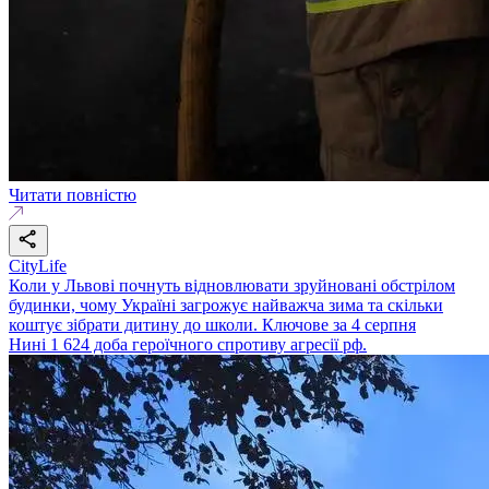
Читати повністю
CityLife
Коли у Львові почнуть відновлювати зруйновані обстрілом
будинки, чому Україні загрожує найважча зима та скільки
коштує зібрати дитину до школи. Ключове за 4 серпня
Нині 1 624 доба героїчного спротиву агресії рф.