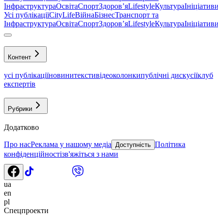
Інфраструктура
Освіта
Спорт
Здоровʼя
Lifestyle
Культура
Ініціатив
Усі публікації
CityLife
Війна
Бізнес
Транспорт та
Інфраструктура
Освіта
Спорт
Здоровʼя
Lifestyle
Культура
Ініціатив
Контент
усі публікації
новини
тексти
відео
колонки
публічні дискусії
клуб
експертів
Рубрики
Додатково
Про нас
Реклама у нашому медіа
Політика
Доступність
конфіденційності
зв'яжіться з нами
ua
en
pl
Спецпроекти