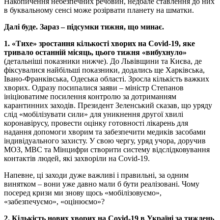
Накопичення небезпечних речовин, недбале ставлення до них
в буквальному сенсі може розірвати планету на шматки.
Далі буде. Зараз – підсумки тижня, що минає.
1. «Тихе» зростання кількості хворих на Covid-19, яке
тривало останній місяць, цього тижня «вибухнуло»
(детальніші показники нижче). До Львівщини та Києва, де
фіксувалися найбільші показники, додались ще Харківська,
Івано-Франківська, Одеська області. Зросла кількість важких
хворих. Одразу посипалися заяви – міністр Степанов
ініціюватиме посилення контролю за дотриманням
карантинних заходів. Президент Зеленський сказав, що уряду
слід «мобілізувати сили» для уникнення другої хвилі
коронавірусу, провести оцінку готовності лікарень для
надання допомоги хворим та забезпечити медиків засобами
індивідуального захисту. У свою чергу, уряд учора, доручив
МОЗ, МВС та Мінцифри створити систему відслідковування
контактів людей, які захворіли на Covid-19.
Напевне, ці заходи дуже важливі і правильні, за одним
винятком – вони уже давно мали б бути реалізовані. Чому
посеред кризи ми знову щось «мобілізовуємо»,
«забезпечуємо», «оцінюємо»?
2. Кількість нових хворих на Covid-19 в Україні за тиждень