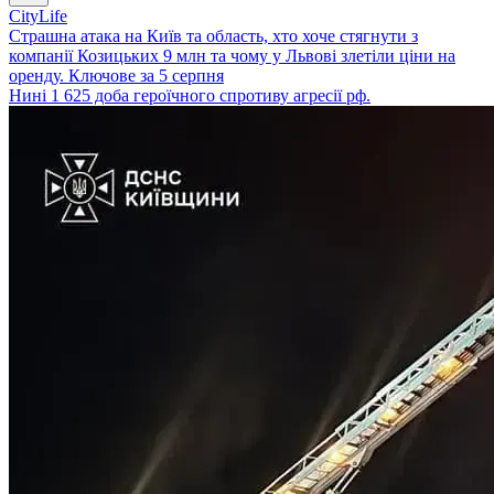
CityLife
Страшна атака на Київ та область, хто хоче стягнути з
компанії Козицьких 9 млн та чому у Львові злетіли ціни на
оренду. Ключове за 5 серпня
Нині 1 625 доба героїчного спротиву агресії рф.