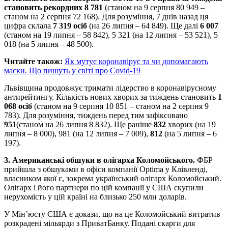
становить рекордних 8 781
(станом на 9 серпня 80 949 –
станом на 2 серпня 72 168). Для розуміння, 7 днів назад ця
цифра склала
7 319 осіб
(на 26 липня – 64 849). Ще далі
6 007
(станом на 19 липня – 58 842), 5 321 (на 12 липня – 53 521), 5
018 (на 5 липня – 48 500).
Читайте також:
Як мутує коронавірус та чи допомагають
маски. Що пишуть у світі про Covid-19
Львівщина продовжує тримати лідерство в коронавірусному
антирейтингу. Кількість нових хворих за тиждень становить
1
068 осіб
(станом на 9 серпня 10 851 – станом на 2 серпня 9
783). Для розуміння, тиждень перед тим зафіксовано
951
(станом на 26 липня 8 832). Ще раніше
832
хворих (на 19
липня – 8 000), 981 (на 12 липня – 7 009),
812
(на 5 липня – 6
197).
3. Американські обшуки в олігарха Коломойського.
ФБР
прийшла з обшуками в офіси компанії Optima у Клівленді,
власником якої є, зокрема український олігарх Коломойський.
Олігарх і його партнери по цій компанії у США скупили
нерухомість у цій країні на близько 250 млн доларів.
У Мін’юсту США є докази, що на це Коломойський витратив
розкрадені мільярди з ПриватБанку. Подані скарги для