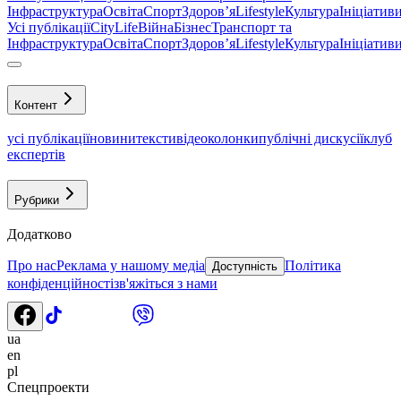
Інфраструктура
Освіта
Спорт
Здоровʼя
Lifestyle
Культура
Ініціатив
Усі публікації
CityLife
Війна
Бізнес
Транспорт та
Інфраструктура
Освіта
Спорт
Здоровʼя
Lifestyle
Культура
Ініціатив
Контент
усі публікації
новини
тексти
відео
колонки
публічні дискусії
клуб
експертів
Рубрики
Додатково
Про нас
Реклама у нашому медіа
Політика
Доступність
конфіденційності
зв'яжіться з нами
ua
en
pl
Спецпроекти