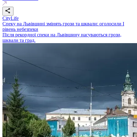
CityLife
Спеку на Львівщині змінять грози та шквали: оголосили І
рівень небезпеки
Після рекордної спеки на Львівщину насуваються грози,
шквали та град.