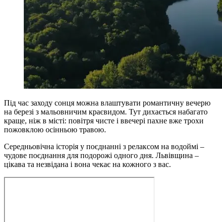
Під час заходу сонця можна влаштувати романтичну вечерю
на березі з мальовничим краєвидом. Тут дихається набагато
краще, ніж в місті: повітря чисте і ввечері пахне вже трохи
пожовклою осінньою травою.
Середньовічна історія у поєднанні з релаксом на водоймі –
чудове поєднання для подорожі одного дня. Львівщина –
цікава та незвідана і вона чекає на кожного з вас.