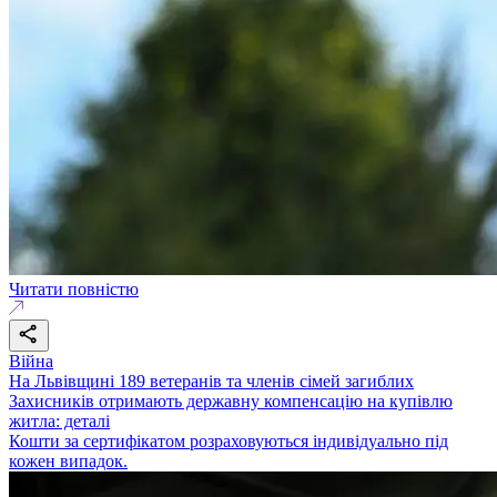
Читати повністю
Війна
На Львівщині 189 ветеранів та членів сімей загиблих
Захисників отримають державну компенсацію на купівлю
житла: деталі
Кошти за сертифікатом розраховуються індивідуально під
кожен випадок.