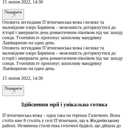
15 липня 2022, 14:30
Поширити
Оповита легендами П’ятничанська вежа і велике та
маловідоме озеро Барвінок – можливість доторкнутися до
історії і завершити день романтичним пікніком під час заходу
сонця. Tvoemisto.tv пропонує захопливу мандрівку
Львівщиною на один день.
Оповита легендами П’ятничанська вежа і велике та
маловідоме озеро Барвінок – можливість доторкнутися до
історії і завершити день романтичним пікніком під час заходу
сонця. Tvoemisto.tv пропонує захопливу мандрівку
Львівщиною на один день.
15 липня 2022, 14:30
Поширити
Здійснення мрії і унікальна готика
П’ятничанська вежа – одна така на теренах Галичини. Вона
стоїть вже 8 століть у селі П’ятничани, що в Жидачівському
районі. Незмінена стилістика готичної будівлі, що дійшла до