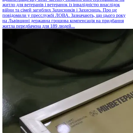
житло для ветеранів і ветеранок із інвалідністю внаслідок
війни та сімей загиблих Захисників і Захисниць. Про це
повідомили у пресслужбі ЛОВА. Зазначають, що цього року
на Львівщині державна грошова компенсація на придбання
житла передбачена для 189 людей...