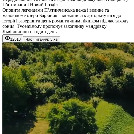
П'ятничани і Новий Розділ
Оповита легендами П’ятничанська вежа і велике та
маловідоме озеро Барвінок – можливість доторкнутися до
історії і завершити день романтичним пікніком під час заходу
сонця. Tvoemisto.tv пропонує захопливу мандрівку
Львівщиною на один день.
12513
Час читання: 3 хв