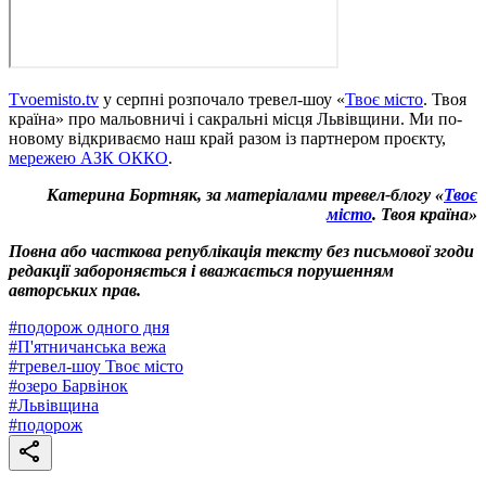
Тvoemisto.tv
у серпні розпочало тревел-шоу «
Твоє місто
. Твоя
країна» про мальовничі і сакральні місця Львівщини. Ми по-
новому відкриваємо наш край разом із партнером проєкту,
мережею АЗК ОККО
.
Катерина Бортняк, за матеріалами тревел-блогу «
Твоє
місто
. Твоя країна»
Повна або часткова републікація тексту без письмової згоди
редакції забороняється і вважається порушенням
авторських прав.
#
подорож одного дня
#
П'ятничанська вежа
#
тревел-шоу Твоє місто
#
озеро Барвінок
#
Львівщина
#
подорож