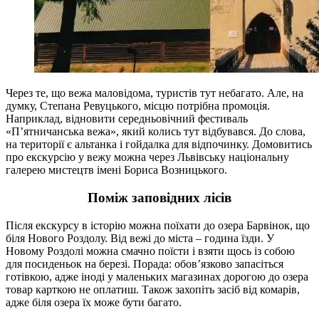
Через те, що вежа маловідома, туристів тут небагато. Але, на
думку, Степана Ревуцького, місцю потрібна промоція.
Наприклад, відновити середньовічний фестиваль
«П’ятничанська вежа», який колись тут відбувався. До слова,
на території є альтанка і гойдалка для відпочинку. Домовитись
про екскурсію у вежу можна через Львівську національну
галерею мистецтв імені Бориса Возницького.
Поміж заповідних лісів
Після екскурсу в історію можна поїхати до озера Барвінок, що
біля Нового Роздолу. Від вежі до міста – година їзди. У
Новому Роздолі можна смачно поїсти і взяти щось із собою
для посиденьок на березі. Порада: обов’язково запасіться
готівкою, адже іноді у маленьких магазинах дорогою до озера
товар карткою не оплатиш. Також захопіть засіб від комарів,
адже біля озера їх може бути багато.