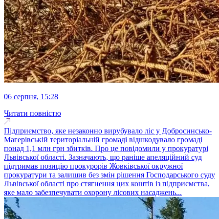
06 серпня, 15:28
Читати повністю
Підприємство, яке незаконно вирубувало ліс у Добросинсько-
Магерівській територіальній громаді відшкодувало громаді
понад 1,1 млн грн збитків. Про це повідомили у прокуратурі
Львівської області. Зазначають, що раніше апеляційний суд
підтримав позицію прокурорів Жовківської окружної
прокуратури та залишив без змін рішення Господарського суду
Львівської області про стягнення цих коштів із підприємства,
яке мало забезпечувати охорону лісових насаджень...