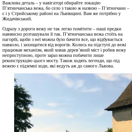
Важлива деталь – у навігаторі обирайте локацію
П’ятничанська вежа, бо село з такою ж назвою – П’ятничани –
є і у Стрийському районі на Львівщині. Вам же потрібно у
Жидачівський.
Одразу з дороги вежу не так легко помітити – наші предки
навмисно розташували її так. П’ятничанська вежа стоїть на
пагорбі, щоби з неї можна було бачити все, що відбувається
навколо, і захищатися від ворогів. Колись на підступі до вежі
працював механізм, який ховав дерев’яний міст і робив вежу
неприступною, проте зараз можна побачити лише
реконструкцію цього мосту. Також ходять легенди, що під
вежею є підземні ходи, які ведуть аж до самого Львова.