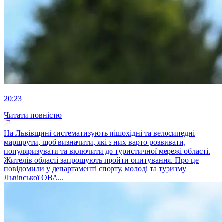
20:23
Читати повністю
На Львівщині систематизують пішохідні та велосипедні
маршрути, щоб визначити, які з них варто розвивати,
популяризувати та включити до туристичної мережі області.
Жителів області запрошують пройти опитування. Про це
повідомили у департаменті спорту, молоді та туризму
Львівської ОВА...