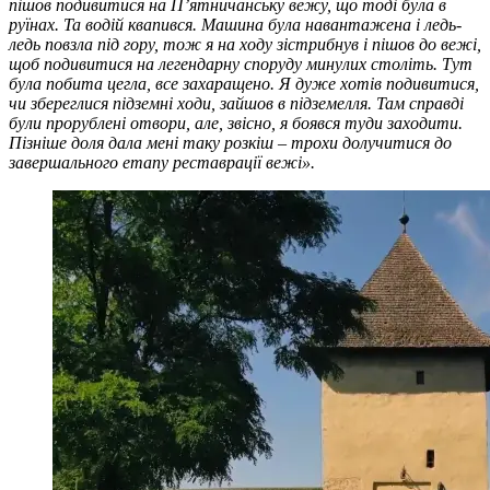
пішов подивитися на П’ятничанську вежу, що тоді була в
руїнах. Та водій квапився. Машина була навантажена і ледь-
ледь повзла під гору, тож я на ходу зістрибнув і пішов до вежі,
щоб подивитися на легендарну споруду минулих століть. Тут
була побита цегла, все захаращено. Я дуже хотів подивитися,
чи збереглися підземні ходи, зайшов в підземелля. Там справді
були прорублені отвори, але, звісно, я боявся туди заходити.
Пізніше доля дала мені таку розкіш – трохи долучитися до
завершального етапу реставрації вежі».