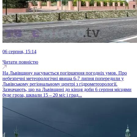
06 серпня, 15:14
Читати повністю
На Львівщину насувається погіршення погодніх умов. Про
небезпечні метеорологічні явища 6-7 липня попередили у
Львівському регіональному центрі з гідрометеорології.
Зазначають, що на Львівщині до кінця доби 6 серпня місцями
буде гроза, шквали 15 – 20 м/с і град...