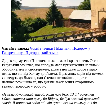
Читайте також:
Чорні глечики і Біла пані. Подорож у
Гавареччину і Підгорецький замок
Директор музею «П’ятничанська вежа» і краєзнавець Степан
Ревуцький зазначає, що споруда мала призначення не тільки
оборонне, але й спостережне, адже з неї дуже добре видно
шлях, що вів від Холму до Галича. Підземних ходів під вежею,
які ведуть до Львова, пан Степан не знайшов, проте він
називає розкішшю те, що дитяче захоплення історичною
вежею переросло у роботу:
«Я пригадую такий епізод. Коли нам було 13-14 років, ми
їздили вантажити цеглу до Бібрки, де був великий цегельний
завод. Я попросив водія аби він зупинився на хвильку, а я би