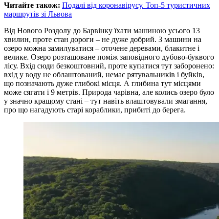
Читайте також:
Подалі від коронавірусу. Топ-5 туристичних
маршрутів зі Львова
Від Нового Роздолу до Барвінку їхати машиною усього 13
хвилин, проте стан дороги – не дуже добрий. З машини на
озеро можна замилуватися – оточене деревами, блакитне і
велике. Озеро розташоване поміж заповідного дубово-буквого
лісу. Вхід сюди безкоштовний, проте купатися тут заборонено:
вхід у воду не облаштований, немає рятувальників і буйків,
що позначають дуже глибокі місця. А глибина тут місцями
може сягати і 9 метрів. Природа чарівна, але колись озеро було
у значно кращому стані – тут навіть влаштовували змагання,
про що нагадують старі кораблики, прибиті до берега.