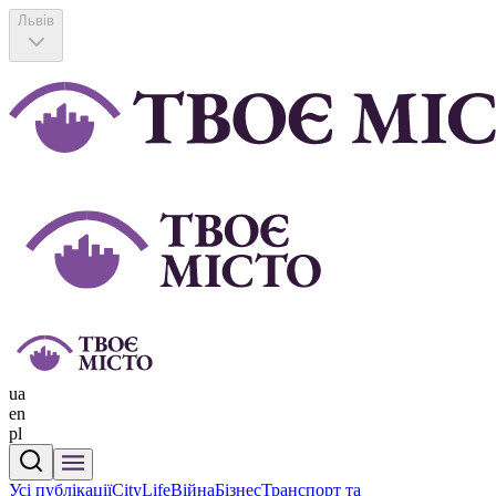
Львів
ua
en
pl
Усі публікації
CityLife
Війна
Бізнес
Транспорт та