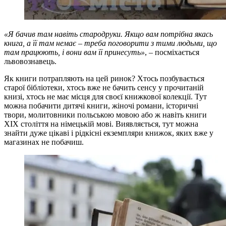
«Я бачив там навіть стародруки. Якщо вам потрібна якась
книга, а її там немає – треба поговорити з тими людьми, що
там працюють, і вони вам її принесуть»
, – посміхається
львовознавець.
Як книги потрапляють на цей ринок? Хтось позбувається
старої бібліотеки, хтось вже не бачить сенсу у прочитаній
книзі, хтось не має місця для своєї книжкової колекції. Тут
можна побачити дитячі книги, жіночі романи, історичні
твори, молитовники польською мовою або ж навіть книги
XIX століття на німецькій мові. Виявляється, тут можна
знайти дуже цікаві і рідкісні екземпляри книжок, яких вже у
магазинах не побачиш.