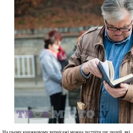
На цьому книжковому вернісажі можна зустріти ще людей, які