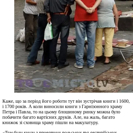
Каже, що за період його роботи тут він зустрічав книги і 1600,
і 1700 років. А коли виносили книги з Гарнізонного храму
Петра і Павла, то на цьому блошиному ринку можна було
побачити багато вартісних друків. Але, на жаль, багато
книжок зі сховища храму пішли на макулатуру.
«Там були книги з приватних польських та австрійських