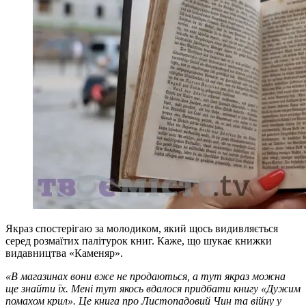
Якраз спостерігаю за молодиком, який щось видивляється
серед розмаїтих палітурок книг. Каже, що шукає книжки
видавництва «Каменяр».
«В магазинах вони вже не продаються, а тут якраз можна
ще знайти їх. Мені тут якось вдалося придбати книгу «Дужим
помахом крил». Це книга про Листопадовий Чин та війну у