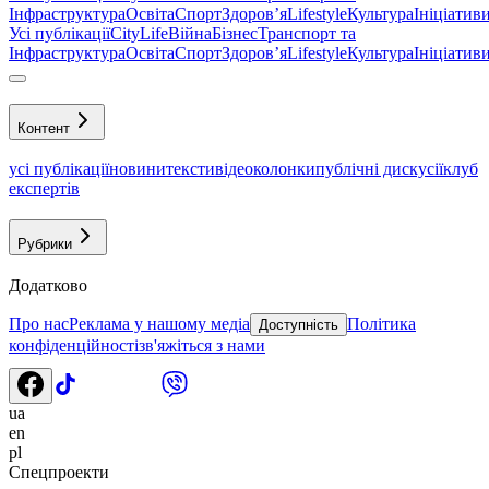
Інфраструктура
Освіта
Спорт
Здоровʼя
Lifestyle
Культура
Ініціатив
Усі публікації
CityLife
Війна
Бізнес
Транспорт та
Інфраструктура
Освіта
Спорт
Здоровʼя
Lifestyle
Культура
Ініціатив
Контент
усі публікації
новини
тексти
відео
колонки
публічні дискусії
клуб
експертів
Рубрики
Додатково
Про нас
Реклама у нашому медіа
Політика
Доступність
конфіденційності
зв'яжіться з нами
ua
en
pl
Спецпроекти