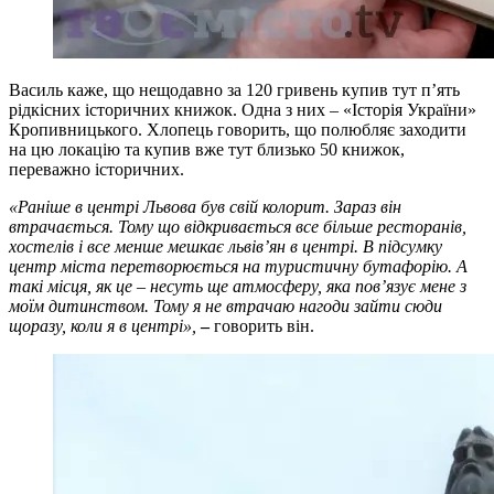
Василь каже, що нещодавно за 120 гривень купив тут п’ять
рідкісних історичних книжок. Одна з них – «Історія України»
Кропивницького. Хлопець говорить, що полюбляє заходити
на цю локацію та купив вже тут близько 50 книжок,
переважно історичних.
«Раніше в центрі Львова був свій колорит. Зараз він
втрачається. Тому що відкривається все більше ресторанів,
хостелів і все менше мешкає львів’ян в центрі. В підсумку
центр міста перетворюється на туристичну бутафорію. А
такі місця, як це – несуть ще атмосферу, яка пов’язує мене з
моїм дитинством. Тому я не втрачаю нагоди зайти сюди
щоразу, коли я в центрі»,
–
говорить він.