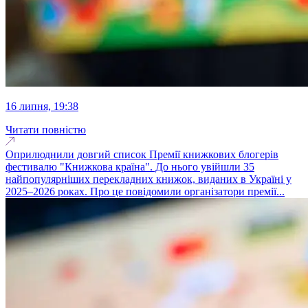
16 липня, 19:38
Читати повністю
Оприлюднили довгий список Премії книжкових блогерів
фестивалю "Книжкова країна". До нього увійшли 35
найпопулярніших перекладних книжок, виданих в Україні у
2025–2026 роках. Про це повідомили організатори премії...