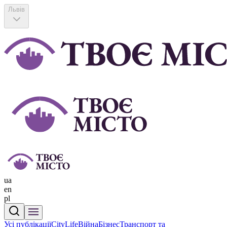
Львів
ua
en
pl
Усі публікації
CityLife
Війна
Бізнес
Транспорт та