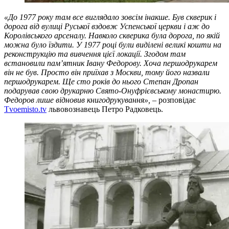
«До 1977 року там все виглядало зовсім інакше. Був скверик і
дорога від вулиці Руської вздовж Успенської церкви і аж до
Королівського арсеналу. Навколо скверика була дорога, по якій
можна було їздити. У 1977 році були виділені великі кошти на
реконструкцію та вивчення цієї локації. Згодом там
встановили пам’ятник Івану Федорову. Хоча першодрукарем
він не був. Просто він приїхав з Москви, тому його назвали
першодрукарем. Ще сто років до нього Степан Дропан
подарував свою друкарню Свято-Онуфрієвському монастирю.
Федоров лише відновив книгодрукування»,
– розповідає
Tvoemisto.tv
львовознавець Петро Радковець.