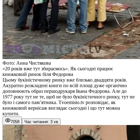
Фото: Анна Чистякова
«20 років вже тут збираємось». Як сьогодні працює
книжковий ринок біля Федорова
Цьому букіністичному ринку вже близько двадцяти років.
Акуратно розкладені книги по всій площі дуже органічно
доповнюють образ першодрукаря Івана Федорова. Але до
1977 року тут не те, щоб не було букіністичного ринку, тут не
було і самого пам’ятника. Tvoemisto.tv розповідає, як
книжковий вернісаж виглядає сьогодні і що тут можна
купити.
7058
Час читання: 3 хв