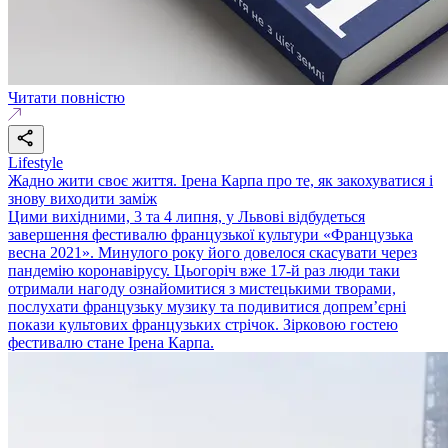
Читати повністю
Lifestyle
Жадно жити своє життя. Ірена Карпа про те, як закохуватися і
знову виходити заміж
Цими вихідними, 3 та 4 липня, у Львові відбудеться
завершення фестивалю французької культури «Французька
весна 2021». Минулого року його довелося скасувати через
пандемію коронавірусу. Цьогоріч вже 17-й раз люди таки
отримали нагоду ознайомитися з мистецькими творами,
послухати французьку музику та подивитися допрем’єрні
покази культових французьких стрічок. Зірковою гостею
фестивалю стане Ірена Карпа.