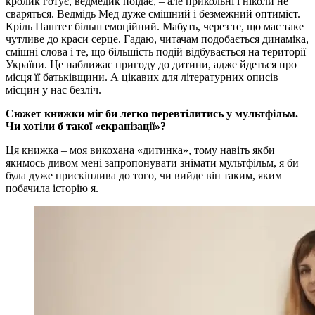
кролик готує, ведмедик поїдає, – але прикольні і ніколи не
сваряться. Ведмідь Мед дуже смішний і безмежний оптиміст.
Кріль Паштет більш емоційний. Мабуть, через те, що має таке
чутливе до краси серце. Гадаю, читачам подобається динаміка,
смішні слова і те, що більшість подій відбувається на території
України. Це наближає пригоду до дитини, адже йдеться про
місця її батьківщини. А цікавих для літературних описів
місцин у нас безліч.
Сюжет книжки міг би легко перевтілитись у мультфільм.
Чи хотіли б такої «екранізації»?
Ця книжка – моя викохана «дитинка», тому навіть якби
якимось дивом мені запропонувати знімати мультфільм, я би
була дуже прискіплива до того, чи вийде він таким, яким
побачила історію я.