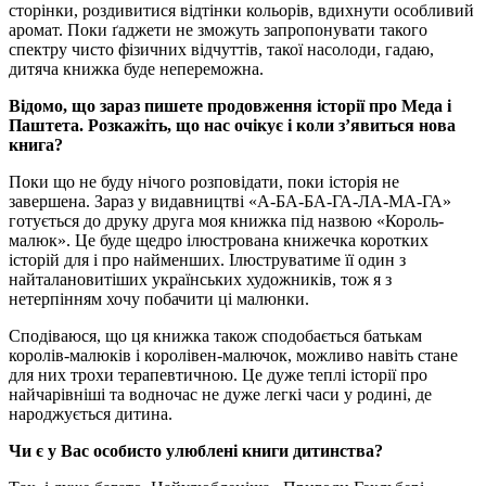
сторінки, роздивитися відтінки кольорів, вдихнути особливий
аромат. Поки ґаджети не зможуть запропонувати такого
спектру чисто фізичних відчуттів, такої насолоди, гадаю,
дитяча книжка буде непереможна.
Відомо, що зараз пишете продовження історії про Меда і
Паштета.
Розкажіть, що нас очікує і коли з’явиться нова
книга?
Поки що не буду нічого розповідати, поки історія не
завершена. Зараз у видавництві «А-БА-БА-ГА-ЛА-МА-ГА»
готується до друку друга моя книжка під назвою «Король-
малюк». Це буде щедро ілюстрована книжечка коротких
історій для і про найменших. Ілюструватиме її один з
найталановитіших українських художників, тож я з
нетерпінням хочу побачити ці малюнки.
Сподіваюся, що ця книжка також сподобається батькам
королів-малюків і королівен-малючок, можливо навіть стане
для них трохи терапевтичною. Це дуже теплі історії про
найчарівніші та водночас не дуже легкі часи у родині, де
народжується дитина.
Чи є у Вас особисто улюблені книги дитинства?