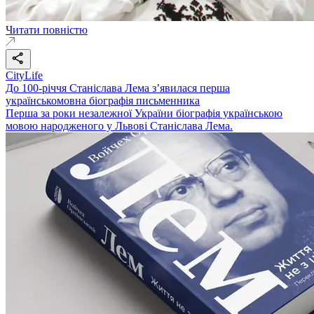
Читати повністю
CityLife
До 100-річчя Станіслава Лема з’явилася перша
українськомовна біографія письменника
Перша за роки незалежної України біографія українською
мовою народженого у Львові Станіслава Лема.