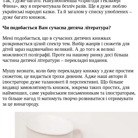
Так, і дуже багато. Найулюбленіша «Пригоди Гекльбері
Фінна», яку я перечитувала безліч разів. Ще я дуже люблю
українські народні казки. Та й загалом у списку улюблених –
дуже багато книжок.
Чи подобається Вам сучасна дитяча література?
Мені подобається, що в сучасних дитячих книжках
розкривається цілий спектр тем. Вибір жанрів і сюжетів для
дітей зараз надзвичайно великий. А до того ж великі
можливості поліграфії. Проте на нашому ринку досі більша
частина дитячої літератури – перекладні видання.
Мушу визнати, коли бачу перекладну книжку з дуже простим
сюжетом, це видається трохи дивним. Адже наші автори й
ілюстратори дуже талановиті й перспективні. Що більше
видавці замовлятимуть книжок, зокрема таких простих, для
найменших, саме українським письменникам та ілюстраторам,
то більше нагод ті матимуть творчо розвиватися і отримувати
за це винагороду.