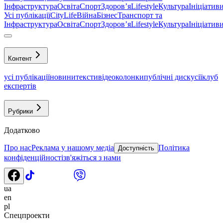
Інфраструктура
Освіта
Спорт
Здоровʼя
Lifestyle
Культура
Ініціатив
Усі публікації
CityLife
Війна
Бізнес
Транспорт та
Інфраструктура
Освіта
Спорт
Здоровʼя
Lifestyle
Культура
Ініціатив
Контент
усі публікації
новини
тексти
відео
колонки
публічні дискусії
клуб
експертів
Рубрики
Додатково
Про нас
Реклама у нашому медіа
Політика
Доступність
конфіденційності
зв'яжіться з нами
ua
en
pl
Спецпроекти