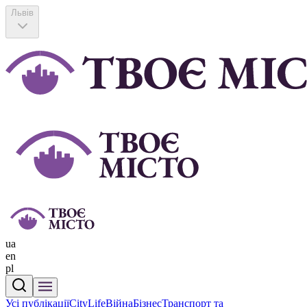
Львів
ua
en
pl
Усі публікації
CityLife
Війна
Бізнес
Транспорт та