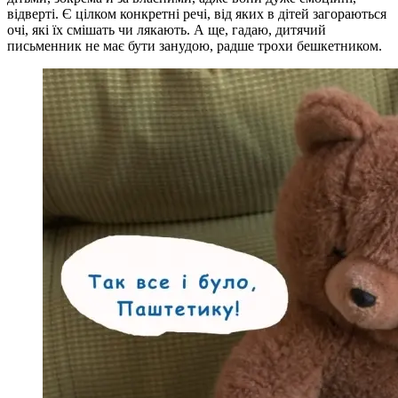
відверті. Є цілком конкретні речі, від яких в дітей загораються
очі, які їх смішать чи лякають. А ще, гадаю, дитячий
письменник не має бути занудою, радше трохи бешкетником.