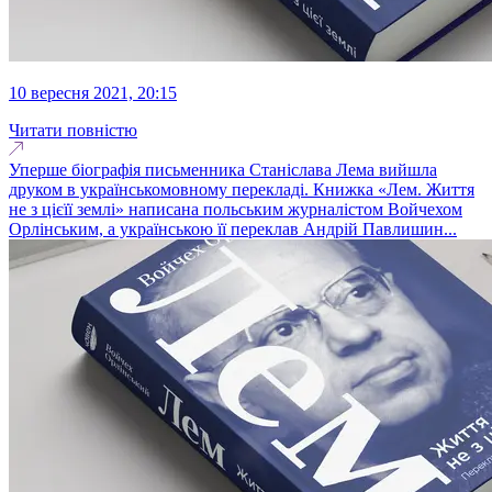
10 вересня 2021, 20:15
Читати повністю
Уперше біографія письменника Станіслава Лема вийшла
друком в українськомовному перекладі. Книжка «Лем. Життя
не з цієїї землі» написана польським журналістом Войчехом
Орлінським, а українською її переклав Андрій Павлишин...