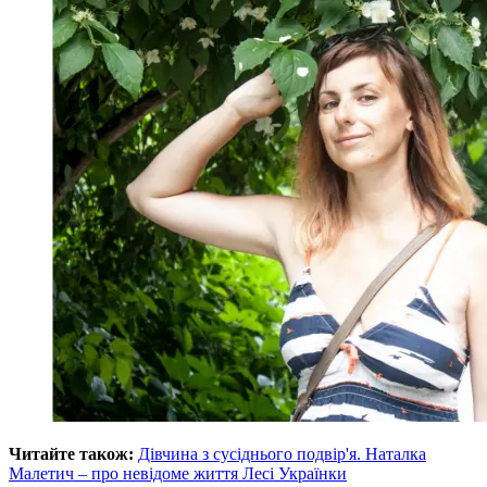
Читайте також:
Дівчина з сусіднього подвір'я. Наталка
Малетич – про невідоме життя Лесі Українки