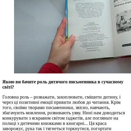
Якою ви бачите роль дитячого письменника в сучасному
світі?
Головна роль – розважати, захоплювати, смішити дитину, і
через ці позитивні емоції привити любов до читання. Крім
того, своїми творами письменники, звісно, навчають,
збагачують мовлення, розвивають уяву. Нині нам доводиться
конкурувати з яскравим світом ґаджетів, але погляньте на
полиці з дитячими книжками в книгарні... Ця краса
заворожує, рука так і тягнеться торкнутися, погортати