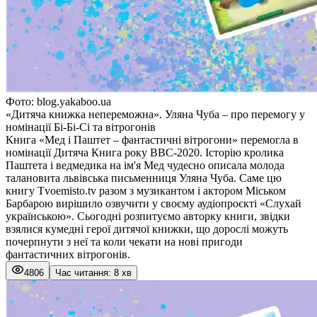
Фото: blog.yakaboo.ua
«Дитяча книжка непереможна». Уляна Чуба – про перемогу у
номінації Бі-Бі-Сі та вітрогонів
Книга «Мед і Паштет – фантастичні вітрогони» перемогла в
номінації Дитяча Книга року BBC-2020. Історію кролика
Паштета і ведмедика на ім'я Мед чудесно описала молода
талановита львівська письменниця Уляна Чуба. Саме цю
книгу Тvoemisto.tv разом з музикантом і актором Міськом
Барбарою вирішило озвучити у своєму аудіопроєкті «Слухай
українською». Сьогодні розпитуємо авторку книги, звідки
взялися кумедні герої дитячої книжки, що дорослі можуть
почерпнути з неї та коли чекати на нові пригоди
фантастичних вітрогонів.
4806
Час читання: 8 хв