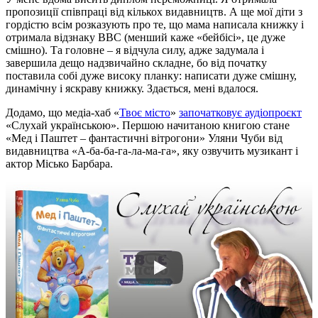
пропозиції співпраці від кількох видавництв. А ще мої діти з
гордістю всім розказують про те, що мама написала книжку і
отримала відзнаку BBC (менший каже «бейбісі», це дуже
смішно). Та головне – я відчула силу, адже задумала і
завершила дещо надзвичайно складне, бо від початку
поставила собі дуже високу планку: написати дуже смішну,
динамічну і яскраву книжку. Здається, мені вдалося.
Додамо, що медіа-хаб «
Твоє місто
»
започатковує аудіопроєкт
«Слухай українською». Першою начитаною книгою стане
«Мед і Паштет – фантастичні вітрогони» Уляни Чуби від
видавництва «А-ба-ба-га-ла-ма-га», яку озвучить музикант і
актор Місько Барбара.