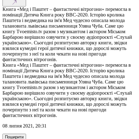
Книга «Мед і Паштет – фантастичні вітрогони» перемогла в
номінації Дитяча Книга року BBC-2020. Історію кролика
Паштета і ведмедика на ім'я Мед чудесно описала молода
талановита львівська письменниця Уляна Чуба. Саме цю
книгу Тvoemisto.tv разом з музикантом і актором Міськом
Барбарою вирішило озвучити у своєму аудіопроєкті «Слухай
українською». Сьогодні розпитуємо авторку книги, звідки
взялися кумедні герої дитячої книжки, що дорослі можуть
почерпнути з неї та коли чекати на нові пригоди
фантастичних вітрогонів.
Книга «Мед і Паштет – фантастичні вітрогони» перемогла в
номінації Дитяча Книга року BBC-2020. Історію кролика
Паштета і ведмедика на ім'я Мед чудесно описала молода
талановита львівська письменниця Уляна Чуба. Саме цю
книгу Тvoemisto.tv разом з музикантом і актором Міськом
Барбарою вирішило озвучити у своєму аудіопроєкті «Слухай
українською». Сьогодні розпитуємо авторку книги, звідки
взялися кумедні герої дитячої книжки, що дорослі можуть
почерпнути з неї та коли чекати на нові пригоди
фантастичних вітрогонів.
08 липня 2021, 20:31
Поширити