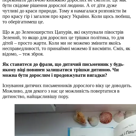
бути свідоме рішення дорослої людини. А от діти дуже
чутливі до краси природи. Тому я намагалася розповісти їм
про красу гір і загалом про красу України. Коли щось любиш,
то оберігатимеш це.
Що ж до Зеленошерстих Цапурів, які окупували півострів
Зелений, то якщо для дорослих це трішки політика, то для
дітей – просто жарти. Коли ми не можемо змінити якоїсь
несправедливості, то принаймні можемо її висміяти. Сміх, як
відомо, – теж зброя.
Як ставитеся до фрази, що дитячий письменник у будь-
якому віці повинен залишатися трішки дитиною. Чи
можна бути дорослим і продовжувати вигадки?
Існування дитячих письменників дорослого віку це доводить.
Можливо, для декого з нас це можливість повертатися в
дитинство, найщасливішу пору.