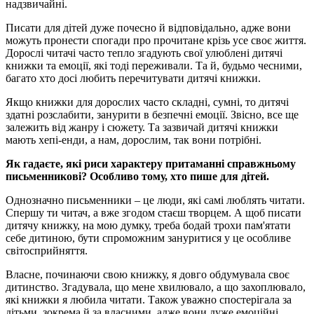
надзвичайні.
Писати для дітей дуже почесно й відповідально, адже вони
можуть пронести спогади про прочитане крізь усе своє життя.
Дорослі читачі часто тепло згадують свої улюблені дитячі
книжки та емоції, які тоді переживали. Та й, будьмо чесними,
багато хто досі любить перечитувати дитячі книжки.
Якщо книжки для дорослих часто складні, сумні, то дитячі
здатні розслабити, занурити в безпечні емоції. Звісно, все ще
залежить від жанру і сюжету. Та зазвичай дитячі книжки
мають хепі-енди, а нам, дорослим, так вони потрібні.
Як гадаєте, які риси характеру притаманні справжньому
письменникові?
Особливо тому, хто пише для дітей.
Однозначно письменники – це люди, які самі люблять читати.
Спершу ти читач, а вже згодом стаєш творцем. А щоб писати
дитячу книжку, на мою думку, треба бодай трохи пам'ятати
себе дитиною, бути спроможним зануритися у це особливе
світосприйняття.
Власне, починаючи свою книжку, я довго обдумувала своє
дитинство. Згадувала, що мене хвилювало, а що захоплювало,
які книжки я любила читати. Також уважно спостерігала за
дітьми, зокрема й за власними, адже вони дуже емоційні,