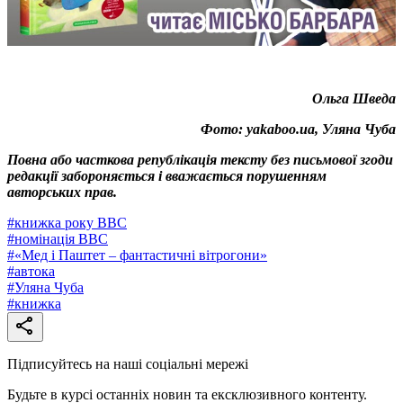
Ольга Шведа
Фото: yakaboo.ua, Уляна Чуба
Повна або часткова републікація тексту без письмової згоди
редакції забороняється і вважається порушенням
авторських прав.
#
книжка року ВВС
#
номінація ВВС
#
«Мед і Паштет – фантастичні вітрогони»
#
автока
#
Уляна Чуба
#
книжка
Підписуйтесь на наші соціальні мережі
Будьте в курсі останніх новин та ексклюзивного контенту.