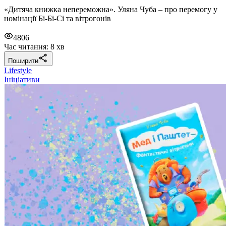
«Дитяча книжка непереможна». Уляна Чуба – про перемогу у
номінації Бі-Бі-Сі та вітрогонів
4806
Час читання: 8 хв
Поширити
Lifestyle
Ініціативи