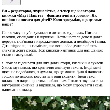
Ви – редакторка, журналістка, а тепер ще й авторка
книжки «Мед і Паштет – фантастичні вітрогони». Як
вирішили писати для дітей? Коли зрозуміли, що це саме
ваше?
Свого часу я публікувалася в дитячих журналах. Писала
казочки, оповідання й віршики. Потім настала доволі довга
перерва, пов'язана з народженням доньки, а незабаром і сина.
Діти підросли, і я помітила, що вони обоє дуже люблять
слухати довгі історії. Тож книжки-картинки для нас швидко
стали неактуальні.
Я почала підбирати для них довгі історії, класичні й сучасні.
Якось зауважила, що критично аналізую тексти. Іноді мені
щось не подобалося, я думала, що це можна було б написати
трішки по-іншому, розставити інші акценти. Іноді текст
видавався надто простим, шаблонним. І коли зазвучала така
внутрішня критика, я вирішила, що можу спробувати і сама
написати книжку.