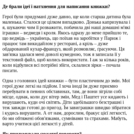
Де брали ідеї і натхнення для написання книжки?
Герої були придумані дуже давно, ще коли старша дитина була
маленька. Сталося це цілком випадково. Донька капризувала і
я, шукаючи чим її розважити, побачила дві наші домашні м'які
іграшки – ведмедя і кроля. Якось одразу до мене прийшло те,
що ведмідь – українець, що поїхав на заробітки у Париж і
працює там викидайлом у ресторані, а кріль – дуже
обдарований кухар-француз, який розмовляє, ґрасуючи. Ця
зав'язка здалася мені доволі кумедною, тож я записала її у
текстовий файл, щоб колись використати. І аж за кілька років,
коли відбулися всі потрібні збіги, склалися зірки – почала
писати.
Одна з головних ідей книжки – бути пластичним до змін. Мої
герої дуже легкі на підйом. І хоча іноді їм дуже приємно
перебувати в певних обставинах, там, де вони зігріли собі
місце, однак, коли дує вітер змін, Мед і Паштет усе кидають і
вирушають, куди очі світять. Діти здебільшого безстрашні і
теж завжди готові до пригод. Їм завиграшки швидко зібратися
і кудись вирушити. А от нам, дорослим, бракує цієї легкості,
бо ми обтяжені обов'язками, сумнівами та страхами. Мабуть,
варто учитися цієї легкості у дітей.
Як придумували сюжетні повороти?