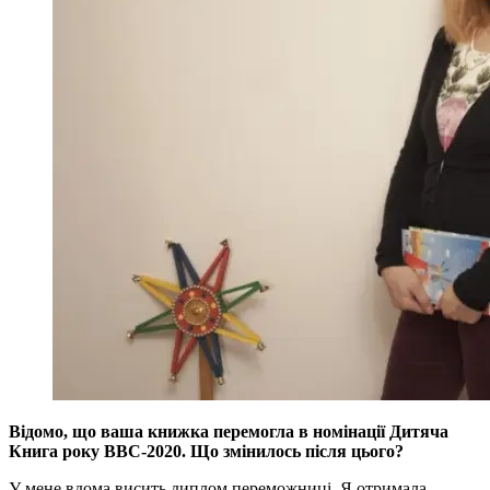
Відомо, що ваша книжка перемогла в номінації Дитяча
Книга року BBC-2020. Що змінилось після цього?
У мене вдома висить диплом переможниці. Я отримала