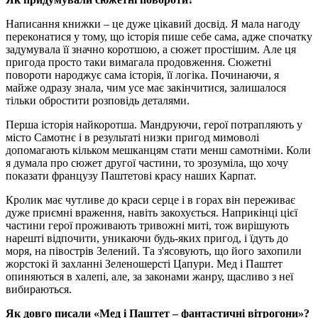
Написання книжки – це дуже цікавий досвід. Я мала нагоду
переконатися у тому, що історія пише себе сама, адже спочатку
задумувала її значно коротшою, а сюжет простішим. Але ця
пригода просто таки вимагала продовження. Сюжетні
повороти народжує сама історія, її логіка. Починаючи, я
майже одразу знала, чим усе має закінчитися, залишалося
тільки обростити розповідь деталями.
Перша історія найкоротша. Мандруючи, герої потрапляють у
місто Самотнє і в результаті низки пригод мимоволі
допомагають кільком мешканцям стати менш самотніми. Коли
я думала про сюжет другої частини, то зрозуміла, що хочу
показати французу Паштетові красу наших Карпат.
Кролик має чутливе до краси серце і в горах він переживає
дуже приємні враження, навіть закохується. Наприкінці цієї
частини герої проживають тривожні миті, тож вирішують
нарешті відпочити, уникаючи будь-яких пригод, і їдуть до
моря, на півострів Зелений. Та з'ясовують, що його захопили
жорстокі й захланні Зеленошерсті Цапури. Мед і Паштет
опиняються в халепі, але, за законами жанру, щасливо з неї
вибираються.
Як довго писали «Мед і Паштет – фантастичні вітрогони»?