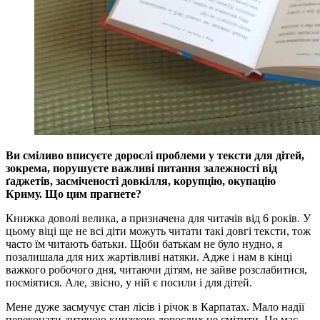
Ви сміливо вписуєте дорослі проблеми у тексти для дітей,
зокрема, порушуєте важливі питання залежності від
ґаджетів, засміченості довкілля, корупцію, окупацію
Криму. Що цим прагнете?
Книжка доволі велика, а призначена для читачів від 6 років. У
цьому віці ще не всі діти можуть читати такі довгі тексти, тож
часто їм читають батьки. Щоби батькам не було нудно, я
позалишала для них жартівливі натяки. Адже і нам в кінці
важкого робочого дня, читаючи дітям, не зайве розслабитися,
посміятися. Але, звісно, у ній є посили і для дітей.
Мене дуже засмучує стан лісів і річок в Карпатах. Мало надії
переконати дитячою книжкою дорослих не смітити. Це має