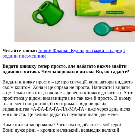
Читайте також:
Інший Франко. Кулінарні смаки і традиції
родини письменника
Видати книжку тепер просто, але набагато важче знайти
вдячного читача. Чим заворожили читача Ви, як гадаєте?
Видати книжку просто – це про ситуації, коли автори видають
своїм коштом. Хоча й це справа не проста. Написати і видати
– це тільки початок, головне – довести книжку до читача. А от
пробитися у відомі видавництва не так вже й просто. В цьому
плані мені пощастило, бо я отримала відповідь від
видавництва «А-БА-БА-ГА-ЛА-МА-ГА» вже через день після
мого листа. Це велика рідкість і чудовий шанс для мене.
Чим книжка заворожила? Читачам подобаються мої герої.
Вони дуже різні – кролик маленький, ведмедик великий,