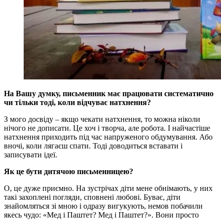
На Вашу думку, письменник має працювати систематично
чи тільки тоді, коли відчуває натхнення?
З мого досвіду – якщо чекати натхнення, то можна ніколи
нічого не дописати. Це хоч і творча, але робота. І найчастіше
натхнення приходить під час напруженого обдумування. Або
вночі, коли лягаєш спати. Тоді доводиться вставати і
записувати ідеї.
Як це бути дитячою письменницею?
О, це дуже приємно. На зустрічах діти мене обнімають, у них
такі захоплені погляди, сповнені любові. Буває, діти
знайомляться зі мною і одразу вигукують, немов побачили
якесь чудо: «Мед і Паштет? Мед і Паштет?». Вони просто