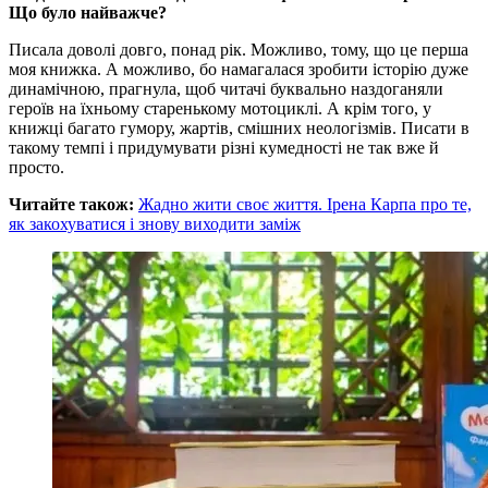
Що було найважче?
Писала доволі довго, понад рік. Можливо, тому, що це перша
моя книжка. А можливо, бо намагалася зробити історію дуже
динамічною, прагнула, щоб читачі буквально наздоганяли
героїв на їхньому старенькому мотоциклі. А крім того, у
книжці багато гумору, жартів, смішних неологізмів. Писати в
такому темпі і придумувати різні кумедності не так вже й
просто.
Читайте також:
Жадно жити своє життя. Ірена Карпа про те,
як закохуватися і знову виходити заміж