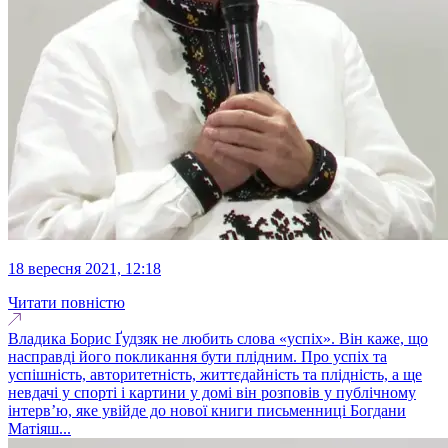
18 вересня 2021, 12:18
Читати повністю
Владика Борис Ґудзяк не любить слова «успіх». Він каже, що
насправді його покликання бути плідним. Про успіх та
успішність, авторитетність, життєдайність та плідність, а ще
невдачі у спорті і картини у домі він розповів у публічному
інтерв’ю, яке увійде до нової книги письменниці Богдани
Матіяш...