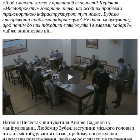
«Люди мають землю у приватній власності! Керівник
«Містопроекту» говорить чітко, що жодних проблем з
транспортною інфраструктурою тут немає. Будемо
створювати проблеми підприємцям? Не дати їм будувати,
щоб потім до них підходили всякі жулікі і вимагали хабарі?»
, –
майже викрикував він.
Наталія Шелестак звинуватила Андрія Садового у
маніпулюванні. Любомир Зубач, заступник міського голови з
питань містобудування сказав, що йому погрожували,
надсилали повідомлення, щоби не розглядати це питання на