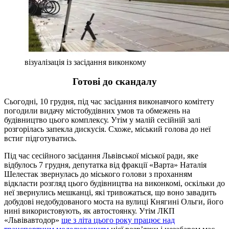
візуалізація із засідання виконкому
Готові до скандалу
Сьогодні, 10 грудня, під час засідання виконавчого комітету
погодили видачу містобудівних умов та обмежень на
будівництво цього комплексу. Утім у малій сесійній залі
розгорілась запекла дискусія. Схоже, міський голова до неї
встиг підготуватись.
Під час сесійного засідання Львівської міської ради, яке
відбулось 7 грудня, депутатка від фракції «Варта» Наталія
Шелестак звернулась до міського голови з проханням
відкласти розгляд цього будівництва на виконкомі, оскільки до
неї звернулись мешканці, які тривожаться, що воно завадить
добудові недобудованого моста на вулиці Княгині Ольги, його
нині використовують, як автостоянку. Утім ЛКП
«Львівавтодор»
ще з літа цього року працює над