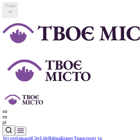
Львів
ua
en
pl
Усі публікації
CityLife
Війна
Бізнес
Транспорт та