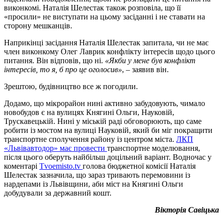
виконкомі. Наталія Шелестак також розповіла, що її
«просили» не виступати на цьому засіданні і не ставати на
сторону мешканців.
Наприкінці засідання Наталія Шелестак запитала, чи не має
член виконкому Олег Лаврик конфлікту інтересів щодо цього
питання. Він відповів, що ні.
«Якби у мене був конфлікт
інтересів, то я, б про це оголосив»
, – заявив він.
Зрештою, будівництво все ж погодили.
Додамо, що мікрорайон нині активно забудовують, чимало
новобудов є на вулицях Княгині Ольги, Науковій,
Трускавецькій. Нині у міській раді обговорюють, що саме
робити із мостом на вулиці Науковій, який би міг покращити
транспортне сполучення району із центром міста.
ЛКП
«Львівавтодор» має провести
транспортне моделювання,
після цього оберуть найбільш доцільний варіант. Водночас у
коментарі
Т
voemisto.tv
голова бюджетної комісії Наталія
Шелестак зазначила, що зараз тривають перемовини із
нардепами із Львівщини, аби міст на Княгині Ольги
добудували за державний кошт.
Вікторія Савіцька