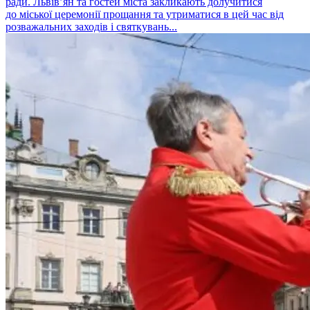
ради. Львів’ян та гостей міста закликають долучитися
до міської церемонії прощання та утриматися в цей час від
розважальних заходів і святкувань...