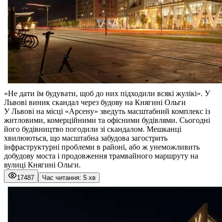
«Не дати їм будувати, щоб до них підходили всякі жулікі». У
Львові виник скандал через будову на Княгині Ольги
У Львові на місці «Арсену» зведуть масштабний комплекс із
житловими, комерційними та офісними будівлями. Сьогодні
його будівництво погодили зі скандалом. Мешканці
хвилюються, що масштабна забудова загострить
інфраструктурні проблеми в районі, або ж унеможливить
добудову моста і продовження трамвайного маршруту на
вулиці Княгині Ольги.
17487
Час читання: 5 хв