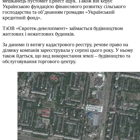
мешканець пустомит Ернест Іщук. Також він керує
Українською фундацією фінансового розвитку сільського
господарства та об’днанням громадян «Український
кредитний фонд».
ТзОВ «Євротек-девелопмент» займається будівництвом
житлових і нежитлових будинків.
За даними із витягу кадастрового реєстру, речове право на
ділянку компанія зареєструвала у серпні цього року. У ньому
також йдеться, що вид використання землі – будівництво та
обслуговування торгового центру.