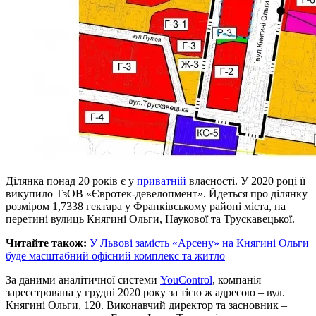
Ділянка понад 20 років є у
приватній
власності. У 2020 році її
викупило ТзОВ «Євротек-девелопмент». Йдеться про ділянку
розміром 1,7338 гектара у Франківському районі міста, на
перетині вулиць Княгині Ольги, Наукової та Трускавецької.
Читайте також:
У Львові замість «Арсену» на Княгині Ольги
буде масштабний офісний комплекс та житло
За даними аналітичної системи
YouControl
, компанія
зареєстрована у грудні 2020 року за тією ж адресою – вул.
Княгині Ольги, 120. Виконавчий директор та засновник –