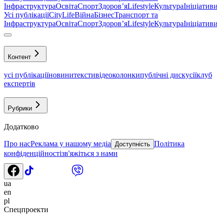
Інфраструктура
Освіта
Спорт
Здоровʼя
Lifestyle
Культура
Ініціатив
Усі публікації
CityLife
Війна
Бізнес
Транспорт та
Інфраструктура
Освіта
Спорт
Здоровʼя
Lifestyle
Культура
Ініціатив
Контент
усі публікації
новини
тексти
відео
колонки
публічні дискусії
клуб
експертів
Рубрики
Додатково
Про нас
Реклама у нашому медіа
Політика
Доступність
конфіденційності
зв'яжіться з нами
ua
en
pl
Спецпроекти