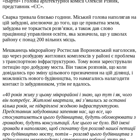
«Варти» і голова архітектурної комісії Олексій Різник,
представник «ЄС».
Сварка тривала близько години. Міський голова наполягав на
цій забудові, апелюючи до того, що це приватна земля,
забудова не торкається розв’язки, а також дав слово
працівниці управління освіти, яка зазначила, що у школах
району є понад 200 вільних місць.
Мешканець мікрорайону Ростислав Вороновський наголосив,
що через розбудову житлових комплексів у районі є проблема
з транспортною інфраструктурою. Тому вони зареєстрували
петицію про добудову моста. Він також розповів, що коли
довідались про зміну цільового призначення на цій ділянці, і
можливість нового будівництва, то намагались налагодити
контакт із забудовником, утім не вдалось.
«40 років живу у цьому мікрорайоні і знаю, що тут і як, чого
він потребує. Житлові квартали, які з’явились за останні
кілька років, не підкріплені жодною інфраструктурою.
Представник забудовника запевняв нас, що все, що
стосуватиметься цього будівництва, будуть обговорювати з
громадою, будуть консультації. Але цього не було. Від імені
громади я наполягаю, щоб спочатку був розгляд нашої петиції
про будівництво мосту, потім – розгляд цього будівництва з
підписанням меморандуму і створенням робочої групи та