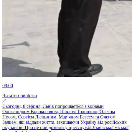
09:00
Читати повністю
Сьогодні, 8 серпня, Львів попрощається з воїнами
Олександром Ворокосовим, Павлом Толопкою, Олегом
Носом, Сергієм Лісіциним, Марʼяном Бегеєм та Олегом
Заяцем, які віддали життя, захищаючи Україну від російських
окупантів. Про це повідомили у пресслужбі Львівської міської