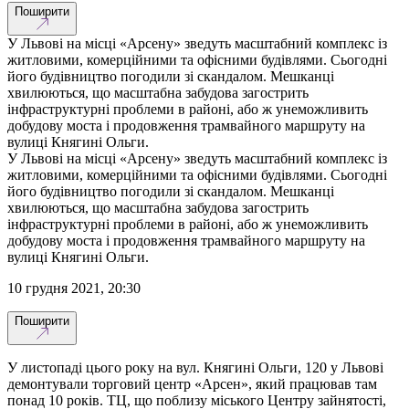
Поширити
У Львові на місці «Арсену» зведуть масштабний комплекс із
житловими, комерційними та офісними будівлями. Сьогодні
його будівництво погодили зі скандалом. Мешканці
хвилюються, що масштабна забудова загострить
інфраструктурні проблеми в районі, або ж унеможливить
добудову моста і продовження трамвайного маршруту на
вулиці Княгині Ольги.
У Львові на місці «Арсену» зведуть масштабний комплекс із
житловими, комерційними та офісними будівлями. Сьогодні
його будівництво погодили зі скандалом. Мешканці
хвилюються, що масштабна забудова загострить
інфраструктурні проблеми в районі, або ж унеможливить
добудову моста і продовження трамвайного маршруту на
вулиці Княгині Ольги.
10 грудня 2021, 20:30
Поширити
У листопаді цього року на вул. Княгині Ольги, 120 у Львові
демонтували торговий центр «Арсен», який працював там
понад 10 років. ТЦ, що поблизу міського Центру зайнятості,