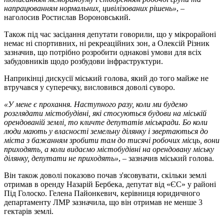
напрацюванням нормальних, цивілізованих рішень»
, –
наголосив Ростислав Вороновський.
Також під час засідання депутати говорили, що у мікрорайоні
немає ні спортивних, ні рекреаційних зон, а Олексій Різник
зазначив, що потрібно розробити однакові умови для всіх
забудовників щодо розбудови інфраструктури.
Наприкінці дискусії міський голова, який до того майже не
втручався у суперечку, висловився доволі суворо.
«У мене є прохання. Наступного разу, коли ми будемо
розглядати містобудівні, які стосуються будови на міській
орендованій землі, то кличте депутатів міськради. Бо коли
люди мають у власності земельну ділянку і звертаються до
міста з бажанням зробити там до тисячі робочих місць, вони
приходять, а коли видаємо містобудівні на орендовану міську
ділянку, депутати не приходять»
, – зазначив міський голова.
Він також доволі показово почав з'ясовувати, скільки землі
отримав в оренду Назарій Бербека, депутат від «ЄС» у районі
Під Голоско. Гелена Пайонкевич, керівниця юридичного
департаменту ЛМР зазначила, що він отримав не менше 3
гектарів землі.