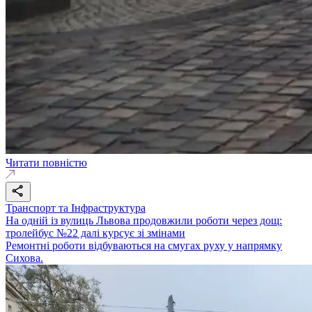
Читати повністю
Транспорт та Інфраструктура
На одній із вулиць Львова продовжили роботи через дощ:
тролейбус №22 далі курсує зі змінами
Ремонтні роботи відбуваються на смугах руху у напрямку
Сихова.