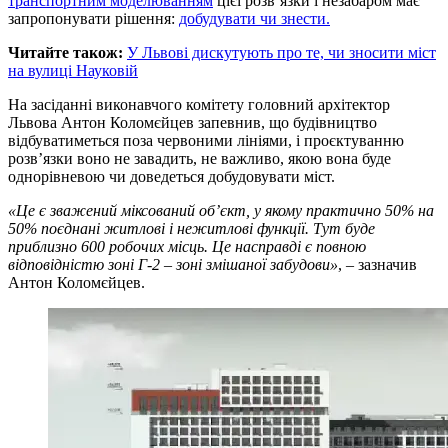
транспортним моделюванням
цієї розв’язки і незабаром має
запропонувати рішення:
добудувати чи знести.
Читайте також:
У Львові дискутують про те, чи зносити міст
на вулиці Науковій
На засіданні виконавчого комітету головний архітектор
Львова Антон Коломєйцев запевнив, що будівництво
відбуватиметься поза червоними лініями, і проєктуванню
розв’язки воно не завадить, не важливо, якою вона буде
однорівневою чи доведеться добудовувати міст.
«Це є зважений міксований об’єкт, у якому практично 50% на
50% поєднані житлові і нежитлові функції. Тут буде
приблизно 600 робочих місць. Це насправді є повною
відповідністю зоні Г-2 – зоні змішаної забудови»
, – зазначив
Антон Коломєйцев.