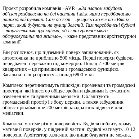
Проєкт розробила компанія «AVR».
«За планом забудови
об’єкт розбиваємо на дві частини і між ними передбачаємо
пішохідний бульвар. Сам об’єкт – це щось схоже на «Вікінг
парк», який будують на вулиці Зеленій. Там передбачені будівлі
з торгівельними функціями, об’єкти громадського
обслуговування та житло»
, – каже представник архітектурної
компанії.
Він роз’яснює, що підземний поверх запланований, як
автостоянка на приблизно 500 місць. Перші поверхи будівель
передбачені переважно під комерцію. Понад 2 700 метрів
квадратних – це приміщення з громадською функцією.
Загальна площа проєкту – понад 6800 м кв.
Комплекс перетинатимуть пішохідні променади та громадські
простори, які інвестор обіцяє зробити цікавими із сучасним
озелененням та вуличними меблями. Облаштують
громадський простір і з боку церкви, а також забудовник
обіцяє щонайменше 200 метрів квадратних відвести для
медіатеки.
Комплекс матиме різну поверховість. Будівля поблизу храму
матиме 8 поверхів, у південній частині будівлі матимуть 10-12
поверхів. Архітектор зазначив, що вище будувати не можна,