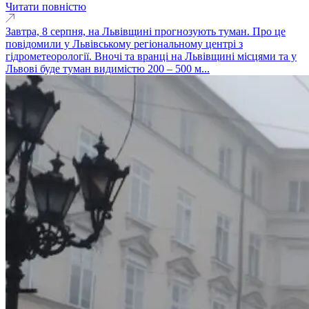
Читати повністю
Завтра, 8 серпня, на Львівщині прогнозують туман. Про це
повідомили у Львівському регіональному центрі з
гідрометеорології. Вночі та вранці на Львівщині місцями та у
Львові буде туман видимістю 200 – 500 м...