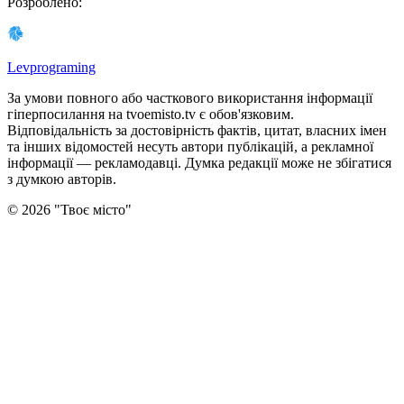
Розроблено
:
Levprograming
За умови повного або часткового використання iнформацiї
гіперпосилання на tvoemisto.tv є обов'язковим.
Відповідальність за достовірність фактів, цитат, власних імен
та інших відомостей несуть автори публікацій, а рекламної
інформації — рекламодавці. Думка редакцiї може не збiгатися
з думкою авторiв.
©
2026
"
Твоє місто
"