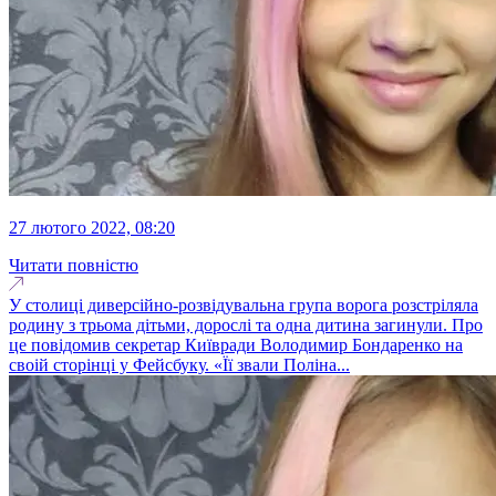
27 лютого 2022, 08:20
Читати повністю
У столиці диверсійно-розвідувальна група ворога розстріляла
родину з трьома дітьми, дорослі та одна дитина загинули. Про
це повідомив секретар Київради Володимир Бондаренко на
своій сторінці у Фейсбуку. «Її звали Поліна...