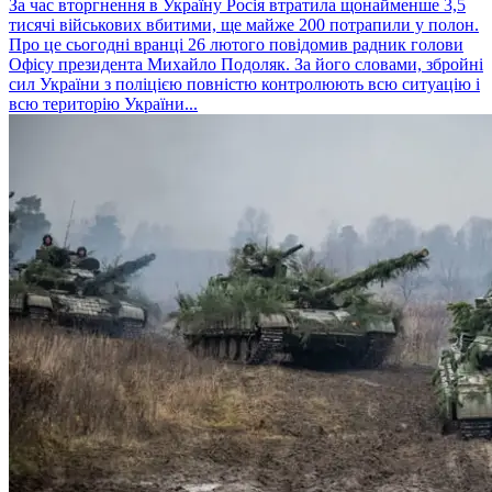
За час вторгнення в Україну Росія втратила щонайменше 3,5
тисячі військових вбитими, ще майже 200 потрапили у полон.
Про це сьогодні вранці 26 лютого повідомив радник голови
Офісу президента Михайло Подоляк. За його словами, збройні
сил України з поліцією повністю контролюють всю ситуацію і
всю територію України...