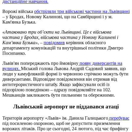
дистанційне навчання.
Ворожі війська
обстріляли три військові частини на Львівщині
– у Бродах, Новому Калинові, що на Самбірщині і у м.
Кам'янка Бузька.
«Атаковано три об’єкти на Львівщині. Це є військова
частина у Бродах, військова частина у Новому Калиневі і
Кам’янка Бузька»
, –
повідомив
керівник обласного
департаменту комунікацій та внутрішньої політики Дмитро
Посипанко.
Львів'ян попереджають про ймовірну
появу диверсантів на
вулицях.
Міський голова Львова Андрій Садовий заявив, що
люди у камуфляжній формі із червоною стрічкою можуть бути
диверсантами. Відповідне повідомлення він отримав від
антитерористичного штабу. Якщо зафіксували осіб із
підозрілою поведінкою – одразу повідомляйте на 102.
Мешканців закликають бути пильними та обережними.
Львівський аеропорт не піддавався атаці
Територія аеропорту «Львів» ім. Данила Галицького
перебуває
під посиленою охороною, щоб не допустити приземлення
ворожих літаків. Про це сьогодні, 24 лютого, під час брифінгу