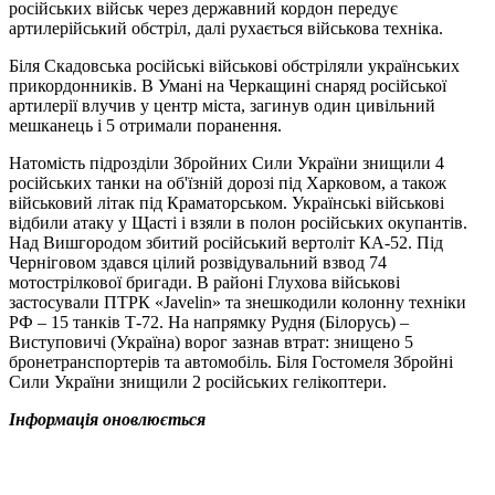
російських військ через державний кордон передує
артилерійський обстріл, далі рухається військова техніка.
Біля Скадовська російські військові обстріляли українських
прикордонників. В Умані на Черкащині снаряд російської
артилерії влучив у центр міста, загинув один цивільний
мешканець і 5 отримали поранення.
Натомість підрозділи Збройних Сили України знищили 4
російських танки на об'їзній дорозі під Харковом, а також
військовий літак під Краматорськом. Українські військові
відбили атаку у Щасті і взяли в полон російських окупантів.
Над Вишгородом збитий російський вертоліт КА-52. Під
Черніговом здався цілий розвідувальний взвод 74
мотострілкової бригади. В районі Глухова військові
застосували ПТРК «Javelin» та знешкодили колонну техніки
РФ – 15 танків Т-72. На напрямку Рудня (Білорусь) –
Виступовичі (Україна) ворог зазнав втрат: знищено 5
бронетранспортерів та автомобіль. Біля Гостомеля Збройні
Сили України знищили 2 російських гелікоптери.
Інформація оновлюється