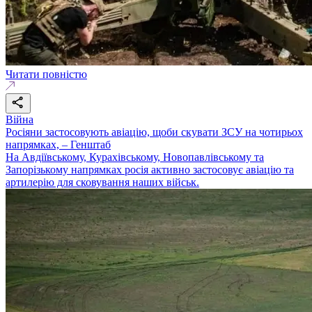
Читати повністю
Війна
Росіяни застосовують авіацію, щоби скувати ЗСУ на чотирьох
напрямках, – Генштаб
На Авдіївському, Курахівському, Новопавлівському та
Запорізькому напрямках росія активно застосовує авіацію та
артилерію для сковування наших військ.