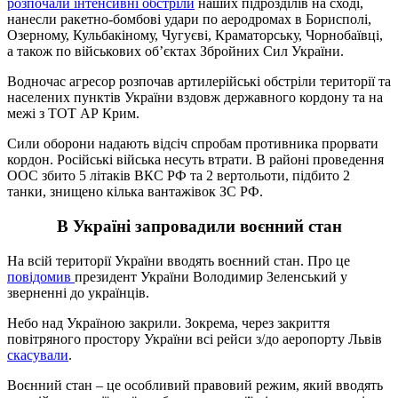
розпочали інтенсивні обстріли
наших підрозділів на сході,
нанесли ракетно-бомбові удари по аеродромах в Борисполі,
Озерному, Кульбакіному, Чугуєві, Краматорську, Чорнобаївці,
а також по військових об’єктах Збройних Сил України.
Водночас агресор розпочав артилерійські обстріли території та
населених пунктів України вздовж державного кордону та на
межі з ТОТ АР Крим.
Сили оборони надають відсіч спробам противника прорвати
кордон. Російські війська несуть втрати. В районі проведення
ООС збито 5 літаків ВКС РФ та 2 вертольоти, підбито 2
танки, знищено кілька вантажівок ЗС РФ.
В Україні запровадили воєнний стан
На всій території України вводять воєнний стан. Про це
повідомив
президент України Володимир Зеленський у
зверненні до українців.
Небо над Україною закрили. Зокрема, через закриття
повітряного простору України всі рейси з/до аеропорту Львів
скасували
.
Воєнний стан – це особливий правовий режим, який вводять