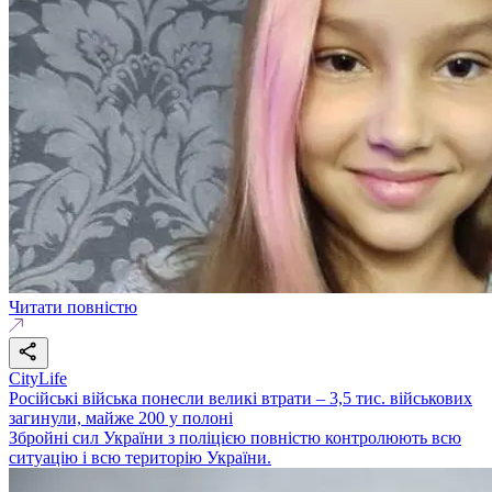
Читати повністю
CityLife
Російські війська понесли великі втрати – 3,5 тис. військових
загинули, майже 200 у полоні
Збройні сил України з поліцією повністю контролюють всю
ситуацію і всю територію України.