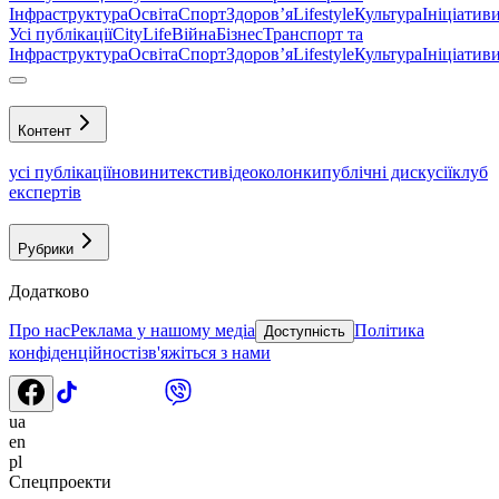
Інфраструктура
Освіта
Спорт
Здоровʼя
Lifestyle
Культура
Ініціатив
Усі публікації
CityLife
Війна
Бізнес
Транспорт та
Інфраструктура
Освіта
Спорт
Здоровʼя
Lifestyle
Культура
Ініціатив
Контент
усі публікації
новини
тексти
відео
колонки
публічні дискусії
клуб
експертів
Рубрики
Додатково
Про нас
Реклама у нашому медіа
Політика
Доступність
конфіденційності
зв'яжіться з нами
ua
en
pl
Спецпроекти