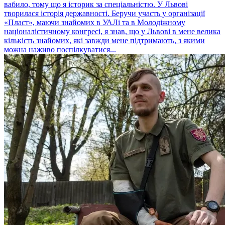
вабило, тому що я історик за спеціальністю. У Львові
творилася історія державності. Беручи участь у організації
«Пласт», маючи знайомих в УАЛі та в Молодіжному
націоналістичному конгресі, я знав, що у Львові в мене велика
кількість знайомих, які завжди мене підтримають, з якими
можна наживо поспілкуватися...