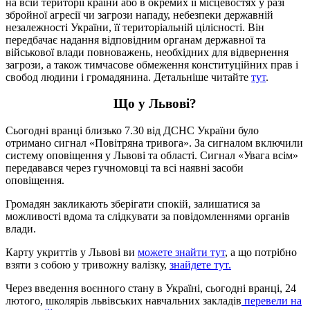
на всій території країни або в окремих її місцевостях у разі
збройної агресії чи загрози нападу, небезпеки державній
незалежності України, її територіальній цілісності. Він
передбачає надання відповідним органам державної та
військової влади повноважень, необхідних для відвернення
загрози, а також тимчасове обмеження конституційних прав і
свобод людини і громадянина. Детальніше читайте
тут
.
Що у Львові?
Сьогодні вранці близько 7.30 від ДСНС України було
отримано сигнал «Повітряна тривога». За сигналом включили
систему оповіщення у Львові та області. Сигнал «Увага всім»
передавався через гучномовці та всі наявні засоби
оповіщення.
Громадян закликають зберігати спокій, залишатися за
можливості вдома та слідкувати за повідомленнями органів
влади.
Карту укриттів у Львові ви
можете знайти тут
, а що потрібно
взяти з собою у тривожну валізку,
знайдете тут.
Через введення воєнного стану в Україні, сьогодні вранці, 24
лютого, школярів львівських навчальних закладів
перевели на