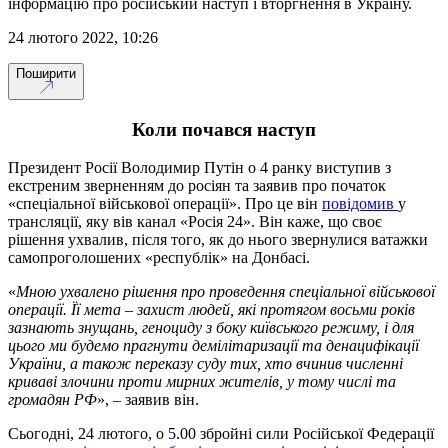
інформацію про російський наступ і вторгнення в Україну.
24 лютого 2022, 10:26
Поширити
Коли почався наступ
Президент Росії Володимир Путін о 4 ранку виступив з
екстреним зверненням до росіян та заявив про початок
«спеціальної військової операції». Про це він
повідомив
у
трансляції, яку вів канал «Росія 24». Він каже, що своє
рішення ухвалив, після того, як до нього звернулися ватажки
самопроголошених «республік» на Донбасі.
«
Мною ухвалено рішення про проведення спеціальної військової
операції. Її мета – захист людей, які протягом восьми років
зазнають знущань, геноциду з боку київського режиму, і для
цього ми будемо прагнути демілітаризації та денацифікації
України, а також переказу суду тих, хто вчинив численні
криваві злочини проти мирних жителів, у тому числі та
громадян РФ
», – заявив він.
Сьогодні, 24 лютого, о 5.00 збройні сили Російської Федерації