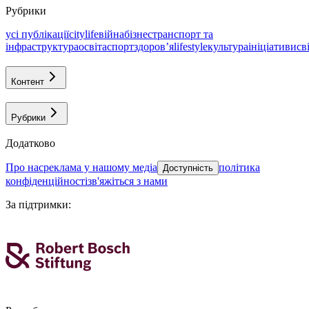
Рубрики
усі публікації
citylife
війна
бізнес
транспорт та
інфраструктура
освіта
спорт
здоровʼя
lifestyle
культура
ініціативи
св
Контент
Рубрики
Додатково
про нас
реклама у нашому медіа
політика
Доступність
конфіденційності
зв'яжіться з нами
За підтримки
: