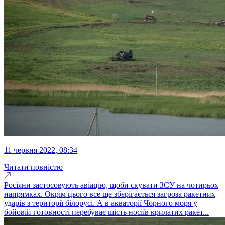
11 червня 2022, 08:34
Читати повністю
Росіяни застосовують авіацію, щоби скувати ЗСУ на чотирьох
напрямках. Окрім цього все ще зберігається загроза ракетних
ударів з території білорусі. А в акваторії Чорного моря у
бойовій готовності перебуває шість носіїв крилатих ракет...