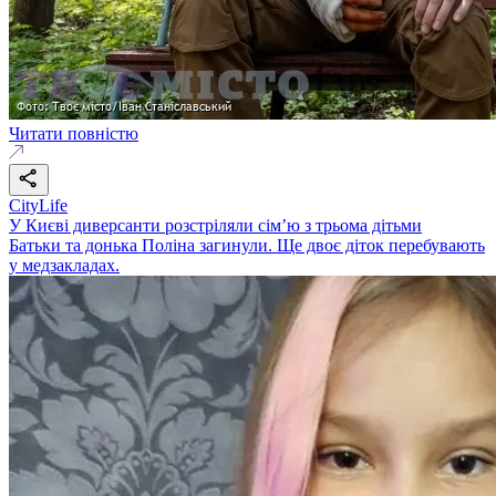
Читати повністю
CityLife
У Києві диверсанти розстріляли сім’ю з трьома дітьми
Батьки та донька Поліна загинули. Ще двоє діток перебувають
у медзакладах.