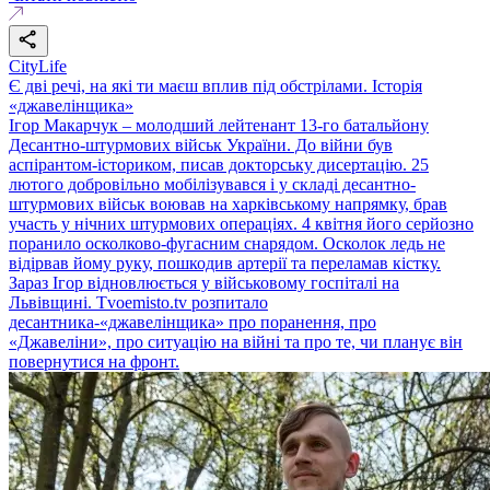
CityLife
Є дві речі, на які ти маєш вплив під обстрілами. Історія
«джавелінщика»
Ігор Макарчук – молодший лейтенант 13-го батальйону
Десантно-штурмових військ України. До війни був
аспірантом-істориком, писав докторську дисертацію. 25
лютого добровільно мобілізувався і у складі десантно-
штурмових військ воював на харківському напрямку, брав
участь у нічних штурмових операціях. 4 квітня його серйозно
поранило осколково-фугасним снарядом. Осколок ледь не
відірвав йому руку, пошкодив артерії та переламав кістку.
Зараз Ігор відновлюється у військовому госпіталі на
Львівщині. Tvoemisto.tv розпитало
десантника-«джавелінщика» про поранення, про
«Джавеліни», про ситуацію на війні та про те, чи планує він
повернутися на фронт.