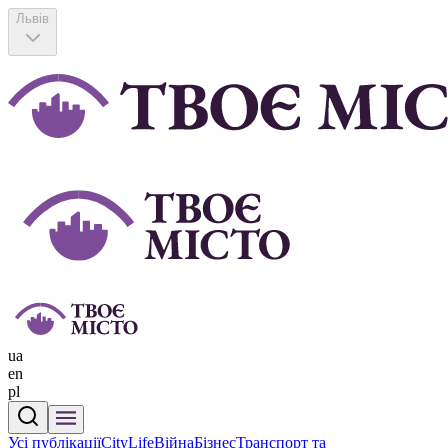
Львів
ua
en
pl
Усі публікації
CityLife
Війна
Бізнес
Транспорт та