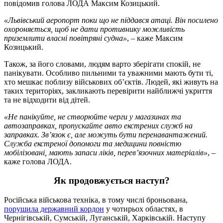
повідомив голова ЛОДА Максим Козицький.
«Львівський аеропорт поки що не піддався атаці. Він посилено
охороняється, щоб не дати противнику можливість
приземлити власні повітряні судна»
, – каже Максим
Козицький.
Також, за його словами, людям варто зберігати спокій, не
панікувати. Особливо пильними та уважними мають бути ті,
хто мешкає поблизу військових об’єктів. Людей, які живуть на
таких територіях, закликають перевірити найближчі укриття
та не відходити від дітей.
«Не панікуйте, не створюйте черги у магазинах та
автозаправках, пропускайте авто екстрених служб на
заправках. Зв’язок є, але можуть бути перенавантажений.
Служба екстреної допомоги та медицини повністю
мобілізовані, мають запаси ліків, перев’язочних матеріалів»
, –
каже голова ЛОДА.
Як продовжується наступ?
Російська військова техніка, в тому числі броньована,
порушила державний кордон
у чотирьох областях, в
Чернігівській, Сумській, Луганській, Харківській. Наступу