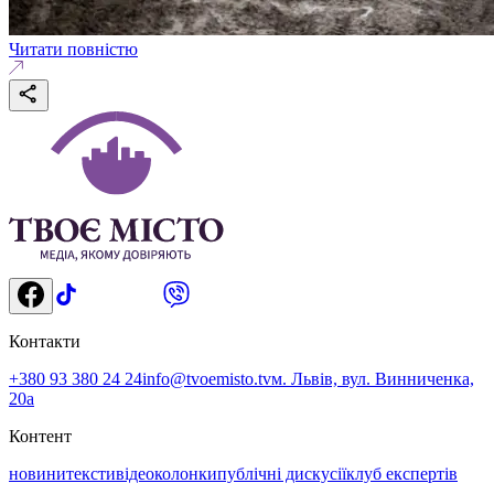
Читати повністю
Контакти
+380 93 380 24 24
info@tvoemisto.tv
м. Львів, вул. Винниченка,
20а
Контент
новини
тексти
відео
колонки
публічні дискусії
клуб експертів