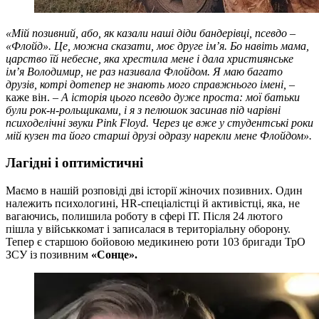
«Мій позивний, або, як казали наші діди бандерівці, псевдо
–
«Флойд». Це, можна сказати, моє друге ім’я. Бо навіть мама,
царство їй небесне, яка хрестила мене і дала християнське
ім’я Володимир, не раз називала Флойдом. Я маю багато
друзів, котрі дотепер не знають мого справжнього імені,
–
каже він. –
А історія цього псевдо дуже проста: мої батьки
були рок-н-рольщиками, і я з пелюшок засинав під чарівні
психоделічні звуки Pink Floyd. Через це вже у студентські роки
мій кузен та його старші друзі одразу нарекли мене Флойдом».
Лагідні і оптимістичні
Маємо в нашій розповіді дві історії жіночих позивних. Один
належить психологині, HR-спеціалістці й активістці, яка, не
вагаючись, полишила роботу в сфері ІТ. Після 24 лютого
пішла у військкомат і записалася в територіальну оборону.
Тепер є старшою бойовою медикинею роти 103 бригади ТрО
ЗСУ із позивним
«Сонце».