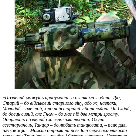
«Позивний можуть придумати за ознаками людини. Дід,
Старий – бо військовий старшого віку, або ж, навпаки,
Молодий – але той, хто найстарший у батальйоні. Чи Сідий,
бо боєць сивий, але Гном – бо має під два метри зросту.
Обирають позивний і за звичками людини: Окунь –
вегетаріанець, Танцор – бо любить танцювати,
– веде далі
науковиця. –
Можна отримати псевдо й через особливості
мовлення: Трищітка – швидко і багато говорить, Нежурись –