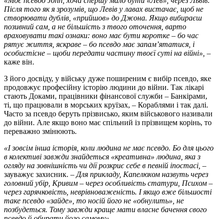
«Моє псевдо John, хоча спершу мало бути «Лев», через Львів.
Після того як я зрозумів, що Левів у лавах вистачає, щоб не
створювати дублів, «прийшов» до Джона. Якщо вибираєш
позивний сам, а не більшість з твого оточення, варто
враховувати такі ознаки: воно має бути коротке
–
бо час
рятує життя, яскраве
–
бо псевдо має запам’ятатися, і
особистісне
–
щоби передати частину твоєї суті на війні»,
–
каже він.
З його досвіду, у війську дуже поширеним є вибір псевдо, яке
продовжує професійну історію людини до війни. Так лікарі
стають Доками, працівники фінансової служби – Банкірами,
ті, що працювали в морських круїзах, – Кораблями і так далі.
Часто за псевдо беруть прізвисько, яким військового називали
до війни. Але якщо воно має спільний із прізвищем корінь, то
переважно змінюють.
«І зовсім інша історія, коли людина не має псевдо. Бо для цього
в колективі завжди знайдеться «креативна» людина, яка з
огляду на зовнішність чи дії розкриє себе в певній іпостасі,
–
зауважує захисник. –
Для прикладу, Капелюхом назвуть через
головний убір, Кривим – через особливість статури, Психом –
через гарячковість, неврівноваженість. І якщо вже більшості
таке псевдо «зайде», то носій його не «обнулить», не
позбудеться. Тому завжди краще мати власне бачення свого
псевдо й обирати його самому».