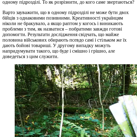
одному підрозділі. То як розрізнити, до кого саме звертаються?
Варто зауважити, що в одному підрозділі не може бути двох
бійців з однаковими позивними. Креативності українцям
ніколи не бракувало, а якщо раптом у когось і виникають
проблеми з тим, як назватися – побратими завжди готові
допомогти. Результати дослідження свідчать, що майже
половина військових обирають псевдо самі і стільком же їх
дають бойові товариші. У другому випадку можуть
напридумувати такого, що буде і смішно і грішно, але
доведеться з цим служити.