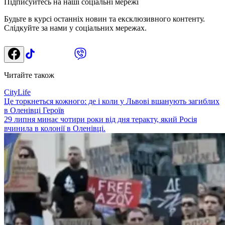
Підписуйтесь на наші соціальні мережі
Будьте в курсі останніх новин та ексклюзивного контенту.
Слідкуйте за нами у соціальних мережах.
Читайте також
CityLife
Це торкнеться кожного: де і коли у Львові вшанують загиблих
в Оленівці Героїв
29 липня минає чотири роки від дня теракту, який Росія
вчинила в колонії в Оленівці.