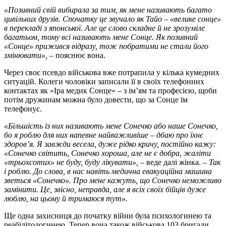
«Позивний свій вибирала за тим, як мене називають багато
цивільних друзів. Спочатку це звучало як Тайо – «велике сонце»
в перекладі з японської. Але це слово складне й не зрозуміле
багатьом, тому всі називають мене Сонце. Як позивний
«Сонце» прижився відразу, тож побратими не стали його
змінювати»,
– пояснює вона.
Через своє псевдо військова вже потрапила у кілька кумедних
ситуацій. Колеги чоловіки записали її в своїх телефонних
контактах як «Іра медик Сонце» – з ім’ям та професією, щоби
потім дружинам можна було довести, що за Сонце їм
телефонує.
«Більшість із них називають мене Сонечко або наше Сонечко,
бо я роблю для них напевне найважливіше – дбаю про їхнє
здоров’я. Я завжди весела, дуже рідко кричу, постійно кажу:
«Сонечко світить, Сонечко хороша, але не є добра, жаліти
«трьохсотих» не буду, буду лікувати»,
– веде далі жінка. –
Так
і роблю. До слова, в нас навіть медична евакуаційна машина
зветься «Сонечко». Про мене кажуть, що Сонечко неможливо
замінити. Це, звісно, неправда, але я всіх своїх бійців дуже
люблю, на цьому й тримаюся тут».
Ще одна захисниця до початку війни була психологинею та
реабілітологинею. Тепер вона також військова 103 бригади