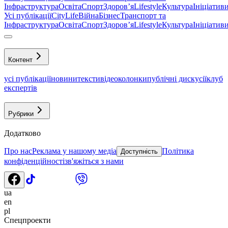
Інфраструктура
Освіта
Спорт
Здоровʼя
Lifestyle
Культура
Ініціатив
Усі публікації
CityLife
Війна
Бізнес
Транспорт та
Інфраструктура
Освіта
Спорт
Здоровʼя
Lifestyle
Культура
Ініціатив
Контент
усі публікації
новини
тексти
відео
колонки
публічні дискусії
клуб
експертів
Рубрики
Додатково
Про нас
Реклама у нашому медіа
Політика
Доступність
конфіденційності
зв'яжіться з нами
ua
en
pl
Спецпроекти