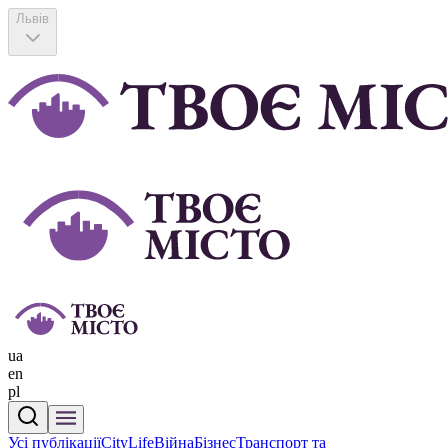
Львів
ua
en
pl
Усі публікації
CityLife
Війна
Бізнес
Транспорт та