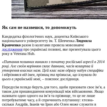
Як сам не назвешся, то допоможуть
Кандидатка філологічних наук, доцентка Київського
національного університету ім. Т. Шевченка
Людмила
Кравченко
разом із колегами провела мовознавче
дослідження
про українські позивні, яке презентувала цього
року в Veterana Hub.
«Питання позивних виникло з початку російської агресії в 2014
році. Але своїм корінням сягає давнини, часів козацтва й
утворення власних назв. Цей клас назв одразу набув специфіки
і відрізнявся від імен, прізвищ та прізвиськ, що існували до
цього в українській мові,
– пояснює дослідниця.
Передусім псевдо беруть для того, щоби приховати своє ім’я, а
також для пришвидшення комунікації між військовими. Якщо
називати один одного на ім’я та прізвище
,
то це не лише
потребуватиме часу, а й спричинить плутанину: хтозна-
скільки Андріїв, Іванів чи Ірин або Олен може служити в