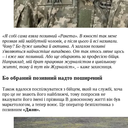
«Я собі сама взяла позивний «Ракета». В юності так мене
прозвав мій майбутній чоловік, а після цього й всі називали.
Чому? Бо дуже швидка й активна. А загалом позивні
з'являються найчастіше випадково. От так хтось ляпне щось
–
і вже має позивний. Або ще обирають за професією бійця.
Наприклад, мій брат працював журналістом в цивільному
житті, тому й тут він Журналіст»,
– каже захисниця.
Бо обраний позивний надто поширений
Також вдалося поспілкуватися з бійцем, який на службі, хоча
про це не знають його найближчі, тому попросив не
вказувати його імені і прізвища В довоєнному житті він був
маркетологом, а тепер воює. Це оператор безпілотника з
позивним
«Джон».