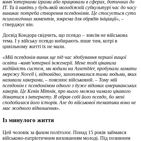
комп’ютерними іграми або працювали в сферах, дотичних до
ІТ. Та й навіть у будь-якій молодіжній субкультурі час до часу
виникає потреба створення псевдонімів. Це стосується суто
психологічних моментів, зокрема для обрядів ініціації»
, –
стверджує він.
Досвід Кондора свідчить, що псевдо – зовсім не військова
тема. І у війську псевдо вибирають лише тим, котрі в
цивільному житті їх не мали.
«Мій псевдонім виник ще під час здобування першої вищої
освіти –комп’ютерної інженерії. Мене тоді цікавила
надійність систем, ми кодили на Assembler, пробували ламати
мережу Novell і, відповідно, захоплювалися тими людьми, яких
називали хакерами
, – пояснює військовий. –
Тому мій
псевдонім є псевдонімом одного з дуже відомих американських
хакерів. Це Кевін Мітнік, про нього можна чимало цікавого
дізнатися з інтернету. Я обрав собі його псевдо, бо мені
сподобалася його історія. Але до військової тематики воно не
має жодного відношення»
.
Із минулого життя
Цей чоловік за фахом політолог. Понад 15 років займався
військово-патріотичним вихованням молоді. Під позивним