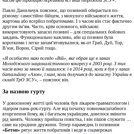
часом цю традицію перейняли всі інші підрозділи ЗСУ
».
Павло Данильчук пояснює, що позивний обирається по-
різному: самостійно бійцем, з минулого військового життя,
жартома або всерйоз побратимами. І з часом він стає фактично
другим ім’ям. Часто, крім основного, військові
використовують запасні позивні – для спеціальних бойових
завдань. Функціонально важливо, аби ці позивні були
короткими і легко запам’ятовувалися, як-от Граб, Дуб, Тор,
В’юн, Ворон, Сірий тощо.
«Я особисто маю псевдо «Вій», яке обрав ще в лавах
Молодіжного націоналістичного конгресу в 2003 році. З тих
часів воно за мною й лишилося: і в 2014 році, коли я був у лавах
батальйону «Азов», і нині, коли долучився до захисту України в
складі ТрО ЗСУ», –
пояснює він
.
За назвою гурту
У довоєнному житті цей чоловік був лікарем-травматологом і
лідером панк-рок-гурту. Але від початку повномасштабного
вторгнення йому, як і багатьом українцям, довелося змінити
рід занять. Чоловіку прийшла повістка, і він пішов служити …
саме на уродини дружини. Тепер парамедик із позивним
«Бетон»
рятує життя побратимів і веде в соцмережах