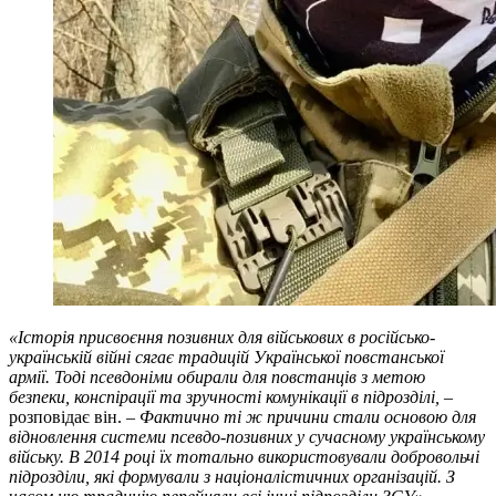
«Історія присвоєння позивних для військових в російсько-
українській війні сягає традицій Української повстанської
армії. Тоді псевдоніми обирали для повстанців з метою
безпеки, конспірації та зручності комунікації в підрозділі,
–
розповідає він. –
Фактично ті ж причини стали основою для
відновлення системи псевдо-позивних у сучасному українському
війську. В 2014 році їх тотально використовували добровольчі
підрозділи, які формували з націоналістичних організацій. З