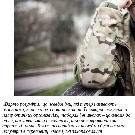
«Варто розуміти, що псевдоніми, які тепер називають
позивними, виникли не з початку війни. Їх використовували в
патріотичних організаціях, таборах і вишколах – це алюзія до
того, що упівці мали псевдоніми, щоб не викривати свої
справжні імена. Також псевдоніми як нікнейми були вельми
популярні в середовищі людей, які захоплювалися