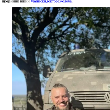
щоденник війни
#запискидокторажолоба
.