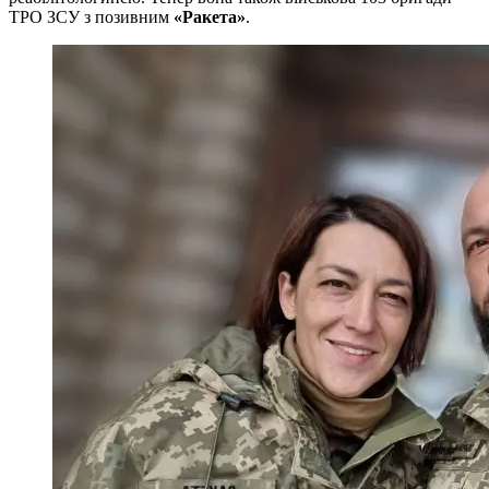
ТРО ЗСУ з позивним
«Ракета»
.