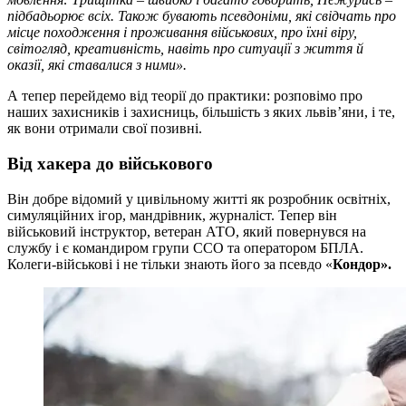
підбадьорює всіх. Також бувають псевдоніми, які свідчать про
місце походження і проживання військових, про їхні віру,
світогляд, креативність, навіть про ситуації з життя й
оказії, які ставалися з ними».
А тепер перейдемо від теорії до практики: розповімо про
наших захисників і захисниць, більшість з яких львів’яни, і те,
як вони отримали свої позивні.
Від хакера до військового
Він добре відомий у цивільному житті як розробник освітніх,
симуляційних ігор, мандрівник, журналіст. Тепер він
військовий інструктор, ветеран АТО, який повернувся на
службу і є командиром групи ССО та оператором БПЛА.
Колеги-військові і не тільки знають його за псевдо «
Кондор».