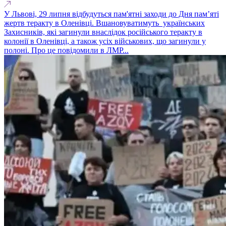
У Львові, 29 липня відбудуться пам'ятні заходи до Дня пам’яті
жертв теракту в Оленівці. Вшановуватимуть українських
Захисників, які загинули внаслідок російського теракту в
колонії в Оленівці, а також усіх військових, що загинули у
полоні. Про це повідомили в ЛМР...