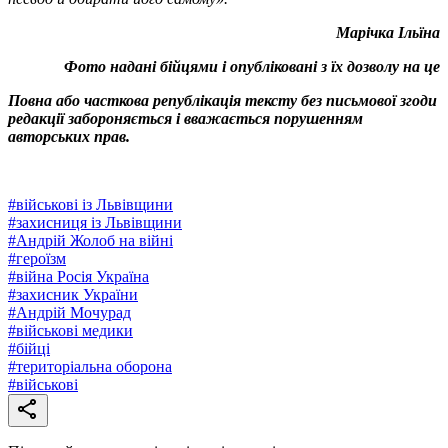
Марічка Ільїна
Фото надані бійцями і опубліковані з їх дозволу на це
Повна або часткова републікація тексту без письмової згоди
редакції забороняється і вважається порушенням
авторських прав.
#
військові із Львівщини
#
захисниця із Львівщини
#
Андрій Жолоб на війні
#
героїзм
#
війна Росія Україна
#
захисник України
#
Андрій Мочурад
#
військові медики
#
бійці
#
територіальна оборона
#
військові