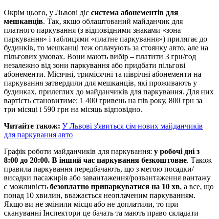
Окрім цього, у Львові діє
система абонементів для
мешканців
. Так, якщо облаштований майданчик для
платного паркування (з відповідними знаками «зона
паркування» і таблицями «платне паркування») прилягає до
будинків, то мешканці теж оплачують за стоянку авто, але на
пільгових умовах. Вони мають вибір – платити 3 грн/год
незалежно від зони паркування або придбати пільгові
абонементи. Місячні, тримісячні та піврічні абонементи на
паркування затвердили для мешканців, які проживають у
будинках, прилеглих до майданчиків для паркування. Для них
вартість становитиме: 1 400 гривень на пів року, 800 грн за
три місяці і 590 грн на місяць відповідно.
Читайте також:
У Львові з'явиться сім нових майданчиків
для паркування авто
Графік роботи майданчиків для паркування:
у робочі дні з
8:00 до 20:00. В інший час паркування безкоштовне
. Також
правила паркування передбачають, що з метою посадки/
висадки пасажирів або завантаження/розвантаження вантажу
є можливість
безоплатно припаркуватися на 10 хв
, а все, що
понад 10 хвилин, вважається неоплаченим паркуванням.
Якщо ви не змінили місця або не доплатили, то при
скануванні Інспектори це бачать та мають право складати