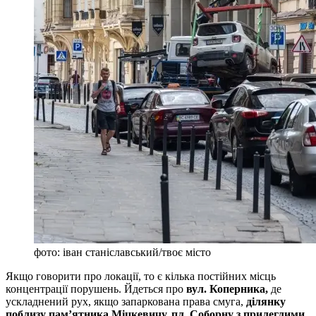
фото: іван станіславський/твоє місто
Якщо говорити про локації, то є кілька постійних місць
концентрації порушень. Йдеться про
вул. Коперника,
де
ускладнений рух, якщо запаркована права смуга,
ділянку
поблизу пам’ятника Міцкевичу, пл. Соборну з прилеглими