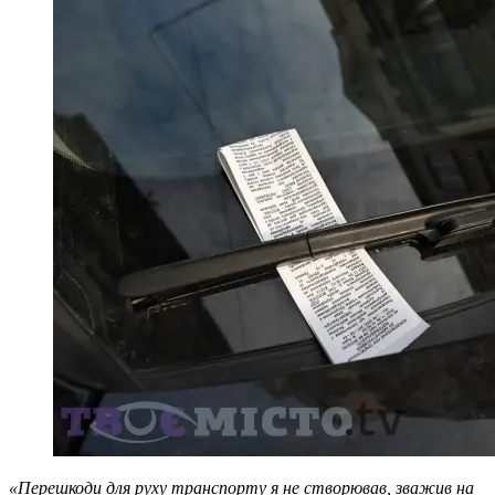
«Перешкоди для руху транспорту я не створював, зважив на