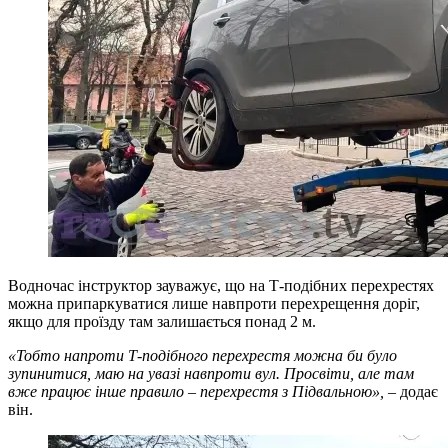
Водночас інструктор зауважує, що на Т-подібних перехрестях
можна припаркуватися лише навпроти перехрещення доріг,
якщо для проїзду там залишається понад 2 м.
«Тобто напроти Т-подібного перехрестя можна би було
зупинитися, маю на увазі навпроти вул. Просвіти, але там
вже працює інше правило – перехрестя з Підвальною»,
– додає
він.