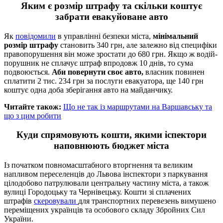
Яким є розмір штрафу та скільки коштує
забрати евакуйоване авто
Як
повідомили
в управлінні безпеки міста,
мінімальний
розмір штрафу
становить 340 грн, але залежно від специфіки
правопорушення він може зростати до 680 грн. Якщо ж водій-
порушник не сплачує штраф впродовж 10 днів, то сума
подвоюється.
Аби повернути своє авто,
власник повинен
сплатити 2 тис. 234 грн за послуги евакуатора, ще 140 грн
коштує одна доба зберігання авто на майданчику.
Читайте також:
Що не так із маршрутами на Варшавську та
що з цим робити
Куди спрямовують кошти, якими іспектори
наповнюють бюджет міста
Із початком повномасштабного вторгнення та великим
напливом переселенців до Львова інспектори з паркування
цілодобово патрулювали центральну частину міста, а також
вулиці Городоцьку та Чернівецьку. Кошти зі сплачених
штрафів
скеровували
для транспортних перевезень вимушено
переміщених українців та особового складу Збройних Сил
України.