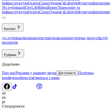
Інфраструктура
Освіта
Спорт
Здоровʼя
Lifestyle
Культура
Ініціатив
Усі публікації
CityLife
Війна
Бізнес
Транспорт та
Інфраструктура
Освіта
Спорт
Здоровʼя
Lifestyle
Культура
Ініціатив
Контент
усі публікації
новини
тексти
відео
колонки
публічні дискусії
клуб
експертів
Рубрики
Додатково
Про нас
Реклама у нашому медіа
Політика
Доступність
конфіденційності
зв'яжіться з нами
ua
en
pl
Спецпроекти