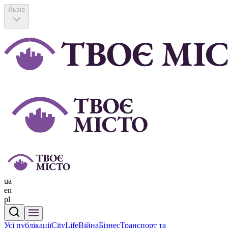
Львів
ua
en
pl
Усі публікації
CityLife
Війна
Бізнес
Транспорт та