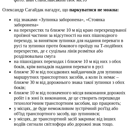
Олександр Сагайдак
нагадує, що
паркуватися не можна:
під знаками «Зупинка заборонена», «Стоянка
заборонена»
на перехрестях та ближче 10 м від краю перехрещуваної
проїзної частини за відсутності на них пішоходного
переходу, за винятком зупинки для надання переваги в
русі та зупинки проти бокового проїзду на Т-подібних
перехрестях, де є суцільна лінія розмітки або
розділювальна смуга
на пішохідних переходах і ближче 10 м від них з обох
боків, крім випадків надання переваги в русі
ближче 30 м від посадкових майданчиків для зупинки
маршрутних транспортних засобів, а коли їх немає –
ближче 30 м від дорожнього знака такої зупинки з обох
боків;
ближче 10 м від позначеного місця виконання дорожніх
робіт і в зоні їх виконання, де це створить перешкоди
технологічним транспортним засобам, що працюють;
у місцях, де буде неможливим зустрічний роз'їзд або
об'їзд транспортного засобу, що зупинився;
у місцях, де транспортний засіб закриває від інших
водіїв сигнали світлофора або дорожні знак тощо.