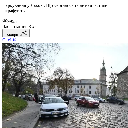
Паркування у Львові. Що змінилось та де найчастіше
штрафують
9953
Час читання: 3 хв
Поширити
CityLife