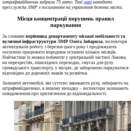
штрафмайданчик забрали 75 авто. Такі
дані
наводить
пресслужба ЛМР з посиланням на управління безпеки міста.
Місця концентрації порушень правил
паркування
За словами
керівника департаменту міської мобільності та
вуличної інфраструктури ЛМР Олега Забарила
, інспектори
активізували роботу з березня цього року і продовжують
посилено працювати впродовж останніх кількох місяців.
Найчастіше їх можна побачити у центральній частині Львова,
на перехрестях, пішохідних переходах, смугах для руху
громадського транспорту, у місцях, де заборонено паркуватися
відповідно до дорожніх знаків та розмітки.
Залишені автомобілі, які суттєво заважають руху, забирають на
штрафмайданчики, в іншому випадку – інспектори залишають
повідомлення про притягнення до відповідальності.