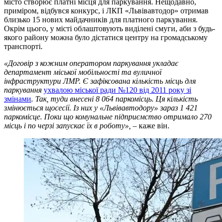
місто створює платні місця для паркування. Нещодавно,
приміром, відбувся конкурс, і ЛКП «Львівавтодор» отримав
близько 15 нових майдачників для платного паркування.
Окрім цього, у місті облаштовують виділені смуги, аби з будь-
якого району можна було дістатися центру на громадському
транспорті.
«Договір з кожним оператором паркування укладає
департамент міської мобільності та вуличної
інфраструктури ЛМР. Є зафіксована кількість місць для
паркування
ухвалою міської ради №120 від 2011 року зі
змінами
. Так, туди внесені 8 064 паркомісць. Ця кількість
змінюється щосесії. Із них у «Львівавтодору» зараз 1 421
паркомісце. Поки що комунальне підприємство отримало 270
місць і по черзі запускає їх в роботу»,
– каже він.