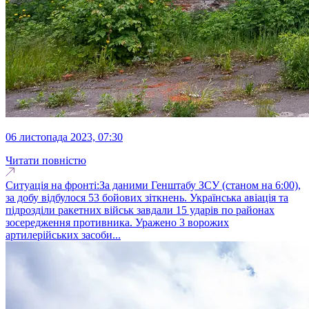
06 листопада 2023, 07:30
Читати повністю
Ситуація на фронті:За даними Генштабу ЗСУ (станом на 6:00),
за добу відбулося 53 бойових зіткнень. Українська авіація та
підрозділи ракетних військ завдали 15 ударів по районах
зосередження противника. Уражено 3 ворожих
артилерійських засоби...