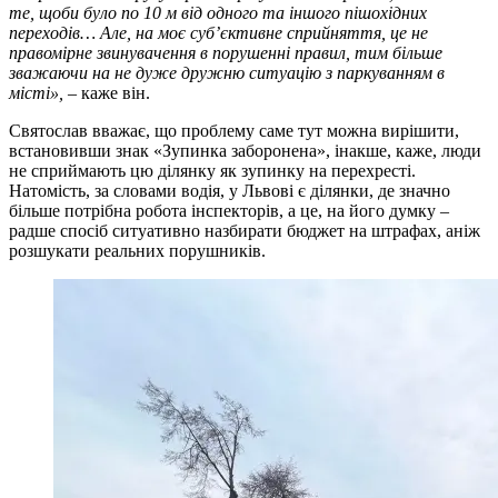
те, щоби було по 10 м від одного та іншого пішохідних
переходів… Але, на моє суб’єктивне сприйняття, це не
правомірне звинувачення в порушенні правил, тим більше
зважаючи на не дуже дружню ситуацію з паркуванням в
місті»,
– каже він.
Святослав вважає, що проблему саме тут можна вирішити,
встановивши знак «Зупинка заборонена», інакше, каже, люди
не сприймають цю ділянку як зупинку на перехресті.
Натомість, за словами водія, у Львові є ділянки, де значно
більше потрібна робота інспекторів, а це, на його думку
–
радше спосіб ситуативно назбирати бюджет на штрафах, аніж
розшукати реальних порушників.