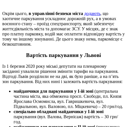
Окрім цього,
в управлінні безпеки міста
додають
, що
хаотичне паркування ускладнює дорожній рух, а в умовах
воєнного стану – проїзд спецтранспорту, який забезпечує
життєдіяльність міста та допомагає ЗСУ. У місцях, де є знак
про платну парковку, водій має оплатити відповідну вартість у
тому чи іншому зонуванні. Де цього знаку нема, паркомісце є
безкоштовним.
Вартість паркування у Львові
Із 1 березня 2020 року міські депутати на пленарному
засіданні ухвалили рішення змінити тарифи на паркування.
Відтоді Львів розділили не на дві, як було раніше, а на п’ять
зон паркування. Від них нині і залежить вартість паркування:
майданчики для паркування у І-ій зоні
(центральна
частина міста, яка обмежена просп. Свободи, пл. Князя
Ярослава Осмомисла, вул. Гавришкевича, вул.
Підвальною, вул. Валовою, пл. Міцкевича) – 20 грн/год.
спеціально обладнані майданчики у І-ій зоні
паркування (вул. Валова, Вернісаж) вартість – 30 грн/
год.
майданчики для паркування у ІІ-ій зоні
(призначена