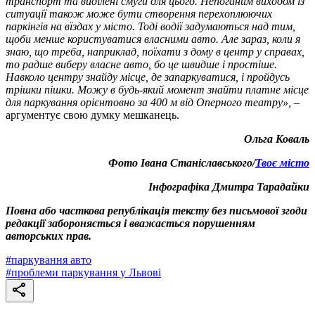
транспорт та виділені смуги для цього. Непоганим виходом із
ситуації також може бути створення перехоплюючих
паркінгів на вїздах у місто. Тоді водії задумаються над тим,
щоби менше користуватися власними авто. Але зараз, коли я
знаю, що треба, наприклад, поїхати з дому в центр у справах,
то радше виберу власне авто, бо це швидше і простіше.
Навколо центру знайду місце, де запаркуватися, і пройдусь
трішки пішки. Можу в будь-який момент знайти платне місце
для паркування орієнтовно за 400 м від Оперного театру»,
–
аргументує свою думку мешканець.
Ольга Коваль
Фото Івана Станіславського/
Твоє місто
Інфографіка Дмитра Тарадайки
Повна або часткова републікація тексту без письмової згоди
редакції забороняється і вважається порушенням
авторських прав.
#
паркування авто
#
проблеми паркування у Львові