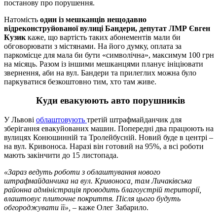
постанову про порушення.
Натомість
один із мешканців нещодавно
відреконструйованої вулиці Бандери, депутат ЛМР Євген
Кузик
каже, що вартість таких абонементів мали би
обговорювати з містянами. На його думку, оплата за
паркомісце для мала би бути «символічна», максимум 100 грн
на місяць. Разом із іншими мешканцями планує ініціювати
звернення, аби на вул. Бандери та прилеглих можна було
паркуватися безкоштовно тим, хто там живе.
Куди евакуюють авто порушників
У Львові
облаштовують
третій штрафмайданчик для
зберігання евакуйованих машин. Попередні два працюють на
вулицях Конюшинній та Тролейбусній. Новий буде в центрі –
на вул. Кривоноса. Наразі він готовий на 95%, а всі роботи
мають закінчити до 15 листопада.
«Зараз ведуть роботи з облаштування нового
штрафмайданчика на вул. Кривоноса, там Личаківська
районна адміністрація проводить благоустрій території,
влаштовує плиточне покриття. Після цього будуть
обгороджувати її»,
– каже Олег Забарило.