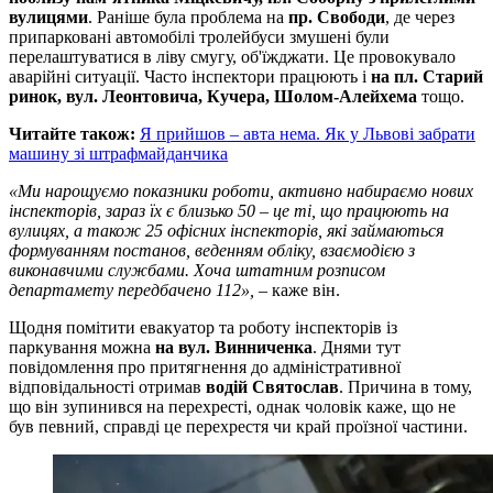
вулицями
. Раніше була проблема на
пр. Свободи
, де через
припарковані автомобілі тролейбуси змушені були
перелаштуватися в ліву смугу, об'їжджати. Це провокувало
аварійні ситуації. Часто інспектори працюють і
на пл. Старий
ринок, вул. Леонтовича, Кучера, Шолом-Алейхема
тощо.
Читайте також:
Я прийшов – авта нема. Як у Львові забрати
машину зі штрафмайданчика
«Ми нарощуємо показники роботи, активно набираємо нових
інспекторів, зараз їх є близько 50 – це ті, що працюють на
вулицях, а також 25 офісних інспекторів, які займаються
формуванням постанов, веденням обліку, взаємодією з
виконавчими службами. Хоча штатним розписом
департамету передбачено 112»,
– каже він.
Щодня помітити евакуатор та роботу інспекторів із
паркування можна
на вул. Винниченка
. Днями тут
повідомлення про притягнення до адміністративної
відповідальності отримав
водій Святослав
. Причина в тому,
що він зупинився на перехресті, однак чоловік каже, що не
був певний, справді це перехрестя чи край проїзної частини.