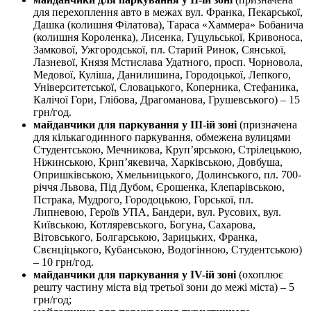
для перехоплення авто в межах вул. Франка, Пекарської,
Дашка (колишня Філатова), Тараса «Хаммера» Бобанича
(колишня Короленка), Лисенка, Гуцульської, Кривоноса,
Замкової, Ужгородської, пл. Старий Ринок, Сянської,
Лазневої, Князя Мстислава Удатного, просп. Чорновола,
Медової, Куліша, Данилишина, Городоцької, Лепкого,
Університетської, Словацького, Коперника, Стефаника,
Калічої Гори, Глібова, Драгоманова, Грушевського) – 15
грн/год.
майданчики для паркування у ІІІ-ій зоні
(призначена
для кількагодинного паркування, обмежена вулицями
Студентською, Мечникова, Круп’ярською, Стрілецькою,
Ніжинською, Крип’якевича, Харківською, Довбуша,
Опришківською, Хмельницького, Долинського, пл. 700-
річчя Львова, Під Дубом, Єрошенка, Клепарівською,
Пстрака, Мудрого, Городоцькою, Горської, пл.
Липневою, Героїв УПА, Бандери, вул. Русових, вул.
Київською, Котляревського, Богуна, Сахарова,
Вітовського, Болгарською, Зарицьких, Франка,
Свєнціцького, Кубанською, Водогінною, Студентською)
– 10 грн/год.
майданчики для паркування у ІV-ій зоні
(охоплює
решту частину міста від третьої зони до межі міста) – 5
грн/год;