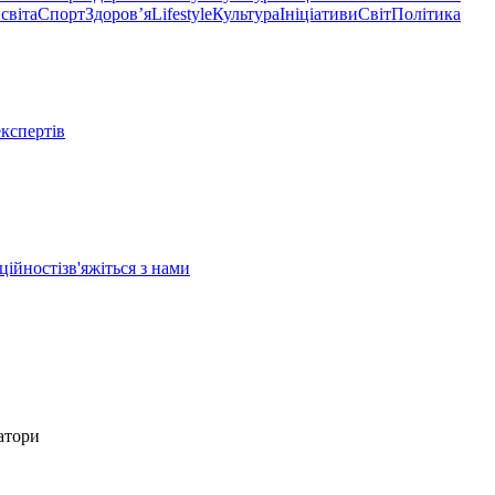
світа
Спорт
Здоровʼя
Lifestyle
Культура
Ініціативи
Світ
Політика
експертів
ційності
зв'яжіться з нами
ратори