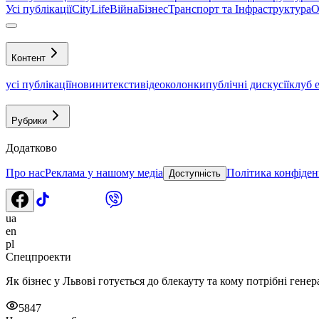
Усі публікації
CityLife
Війна
Бізнес
Транспорт та Інфраструктура
О
Контент
усі публікації
новини
тексти
відео
колонки
публічні дискусії
клуб 
Рубрики
Додатково
Про нас
Реклама у нашому медіа
Політика конфіден
Доступність
ua
en
pl
Спецпроекти
Як бізнес у Львові готується до блекауту та кому потрібні гене
5847