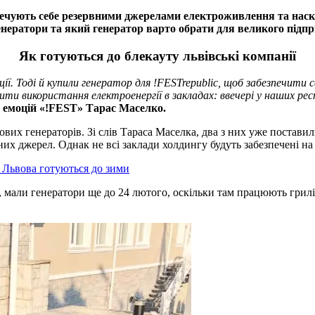
печують себе резервними джерелами електроживлення та наскі
 генератори та який генератор варто обрати для великого підп
Як готуються до блекауту львівські компанії
. Тоді й купили генератор для !FESTrepublic, щоб забезпечити с
ти використання електроенергії в закладах: ввечері у наших рест
 емоцій «!FEST» Тарас Маселко.
их генераторів. Зі слів Тараса Маселка, два з них уже поставили 
 джерел. Однак не всі заклади холдингу будуть забезпечені на ст
 Львова готуються до зими
), мали генератори ще до 24 лютого, оскільки там працюють грилі