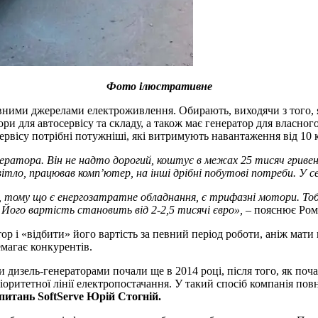
Фото ілюстративне
ними джерелами електроживлення. Обирають, виходячи з того, як
ри для автосервісу та складу, а також має генератор для власного
сервісу потрібні потужніші, які витримують навантаження від 10 
ратора. Він не надто дорогий, коштує в межах 25 тисяч гривень
світло, працював комп’ютер, на інші дрібні побутові потреби. У
, тому що є енергозатратне обладнання, є трифазні мотори. То
 Його вартість становить від 2-2,5 тисячі євро»,
– пояснює Ром
ор і «відбити» його вартість за певний період роботи, аніж мати 
магає конкурентів.
и дизель-генераторами почали ще в 2014 році, після того, як поча
оритетної лінії електропостачання. У такий спосіб компанія повн
питань SoftServe Юрій Стогній.