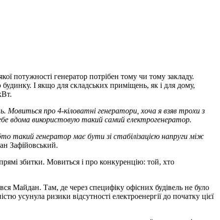
ої потужності генератор потрібен тому чи тому закладу.
 будинку. І якщо для складських приміщень, як і для дому,
кВт.
. Мовиться про 4-кіловатні генератори, хоча я взяв трохи з
 себе вдома використовую такий самий електрогенератор.
бто такий генератор має бути зі стабілізацією напруги між
ан Зафійовський.
прямі збитки. Мовиться і про конкуренцію: той, хто
вся Майдан. Там, де через специфіку офісних будівель не було
істю усунула ризики відсутності електроенергії до початку цієї