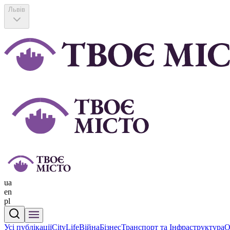
Львів
ua
en
pl
Усі публікації
CityLife
Війна
Бізнес
Транспорт та Інфраструктура
О