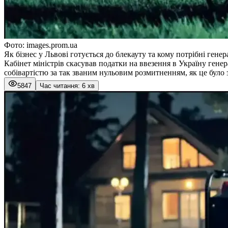
Фото: images.prom.ua
Як бізнес у Львові готується до блекауту та кому потрібні гене
Кабінет міністрів скасував податки на ввезення в Україну гене
собівартістю за так званим нульовим розмитненням, як це було 
5847
Час читання: 6 хв