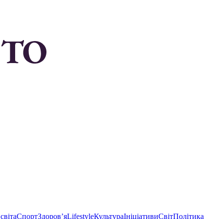
світа
Спорт
Здоровʼя
Lifestyle
Культура
Ініціативи
Світ
Політика