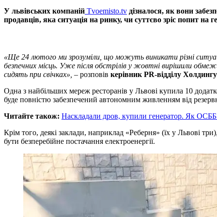
У львівських компаній
Tvoemisto.tv
дізналося, як вони забез
продавців, яка ситуація на ринку, чи суттєво зріс попит на
«Ще 24 лютого ми зрозуміли, що можуть виникати різні ситуації
безпечних місць. Уже після обстрілів у жовтні вирішили обмежи
сидять при свічках»,
– розповів
керівник PR-відділу Холдингу
Одна з найбільших мереж ресторанів у Львові купила 10 додатков
буде повністю забезпечений автономним живленням від резервних
Читайте також:
Наскладали дров, купили генератор. Як ОСББ
Крім того, деякі заклади, наприклад «Реберня» (їх у Львові три
бути безперебійне постачання електроенергії.