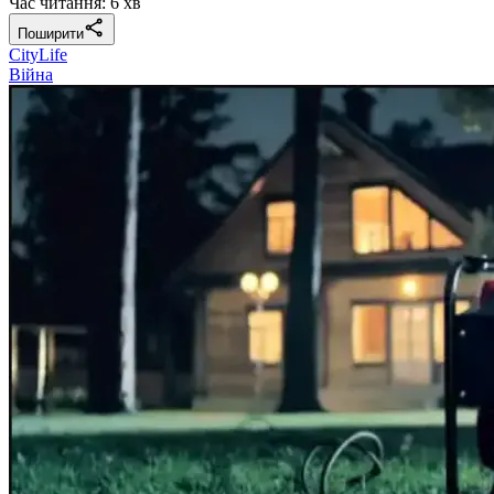
Час читання: 6 хв
Поширити
CityLife
Війна