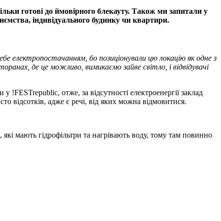
льки готові до ймовірного блекауту. Також ми запитали у
риємства, індивідуального будинку чи квартири.
ебе електропостачанням, бо позиціонували цю локацію як одне з
оранах, де це можливо, вимикаємо зайве світло, і відвідувачі
у !FESTrepublic, отже, за відсутності електроенергії заклад
о відсотків, адже є речі, від яких можна відмовитися.
, які мають гідрофільтри та нагрівають воду, тому там повинно