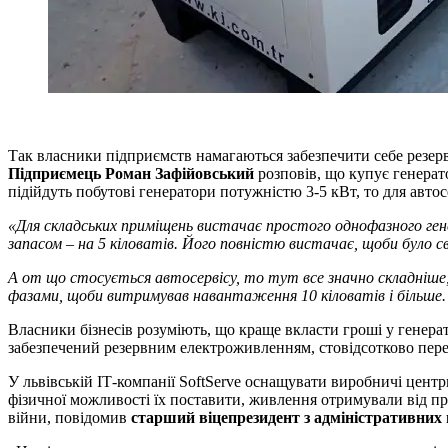
Так власники підприємств намагаються забезпечити себе резерв
Підприємець Роман Зафійовський
розповів, що купує генерато
підійдуть побутові генератори потужністю 3-5 кВт, то для авто
«Для складських приміщень вистачає простого однофазного гене
запасом – на 5 кіловатів. Його повністю вистачає, щоби було 
А от що стосується автосервісу, то тут все значно складніше
фазами, щоби витримував навантаження 10 кіловатів і більше.
Власники бізнесів розуміють, що краще вкласти гроші у генерат
забезпечений резервним електроживленням, стовідсотково пере
У львівській ІТ-компанії SoftServe оснащувати виробничі центр
фізичної можливості їх поставити, живлення отримували від прі
війни, повідомив
старший віцепрезидент з адміністративних 