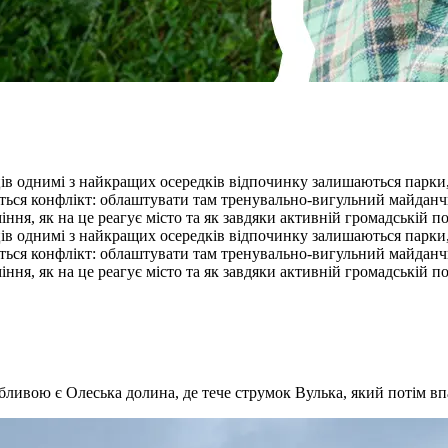
ів однимі з найкращих осередків відпочинку залишаються парки,
ться конфлікт: облаштувати там тренувально-вигульний майданч
міння, як на це реагує місто та як завдяки активній громадській
ів однимі з найкращих осередків відпочинку залишаються парки,
ться конфлікт: облаштувати там тренувально-вигульний майданч
міння, як на це реагує місто та як завдяки активній громадській
бливою є Олеська долина, де тече струмок Вулька, який потім вп