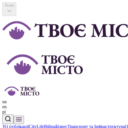
Львів
ua
en
pl
Усі публікації
CityLife
Війна
Бізнес
Транспорт та Інфраструктура
О