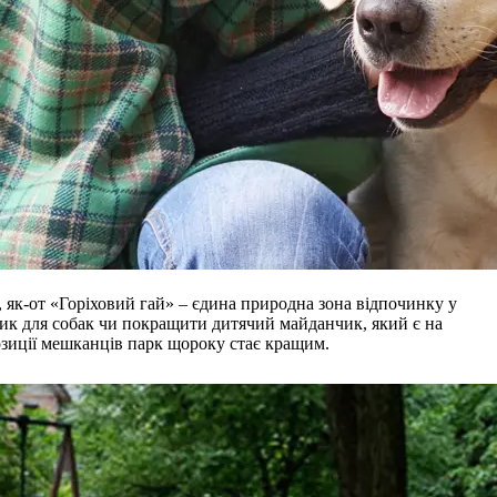
 як-от «Горіховий гай» – єдина природна зона відпочинку у
ик для собак чи покращити дитячий майданчик, який є на
 позиції мешканців парк щороку стає кращим.