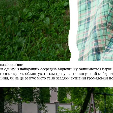
ться львів'яни
ів однимі з найкращих осередків відпочинку залишаються парки,
ться конфлікт: облаштувати там тренувально-вигульний майданч
міння, як на це реагує місто та як завдяки активній громадській