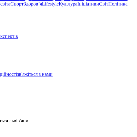
світа
Спорт
Здоровʼя
Lifestyle
Культура
Ініціативи
Світ
Політика
експертів
ційності
зв'яжіться з нами
ться львів'яни