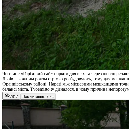
Чи стане «Горіховий гай» парком для всіх та через що сперечаю
Львів із кожним роком стрімко розбудовують, тому для мешканц
Франківському районі. Наразі між місцевими мешканцями точи
балансі міста. Tvoemisto.tv дізналося, в чому причина непорозу
7817
Час читання: 7 хв