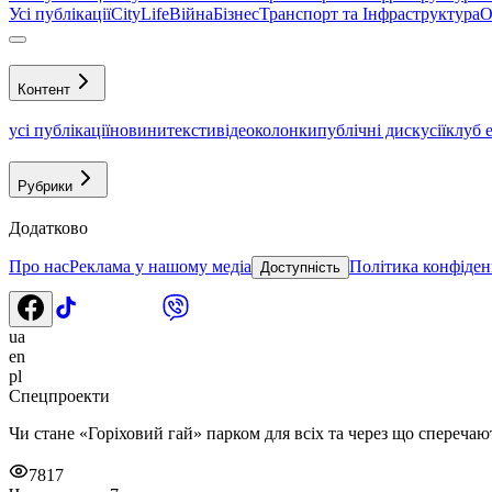
Усі публікації
CityLife
Війна
Бізнес
Транспорт та Інфраструктура
О
Контент
усі публікації
новини
тексти
відео
колонки
публічні дискусії
клуб 
Рубрики
Додатково
Про нас
Реклама у нашому медіа
Політика конфіден
Доступність
ua
en
pl
Спецпроекти
Чи стане «Горіховий гай» парком для всіх та через що сперечаю
7817