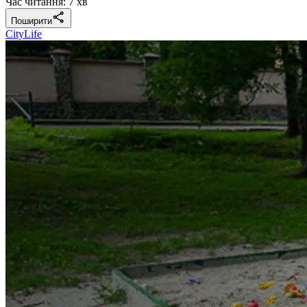
Час читання: 7 хв
Поширити
CityLife