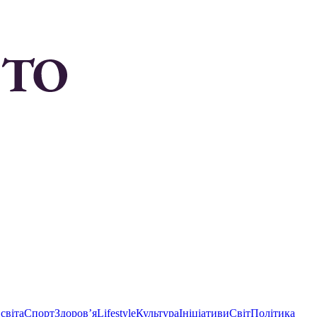
світа
Спорт
Здоровʼя
Lifestyle
Культура
Ініціативи
Світ
Політика