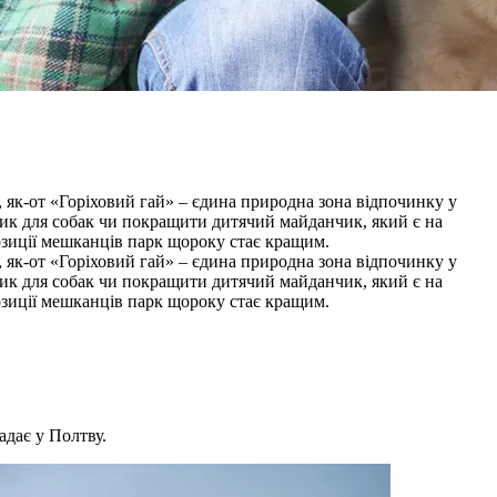
 як-от «Горіховий гай» – єдина природна зона відпочинку у
ик для собак чи покращити дитячий майданчик, який є на
 позиції мешканців парк щороку стає кращим.
 як-от «Горіховий гай» – єдина природна зона відпочинку у
ик для собак чи покращити дитячий майданчик, який є на
 позиції мешканців парк щороку стає кращим.
адає у Полтву.