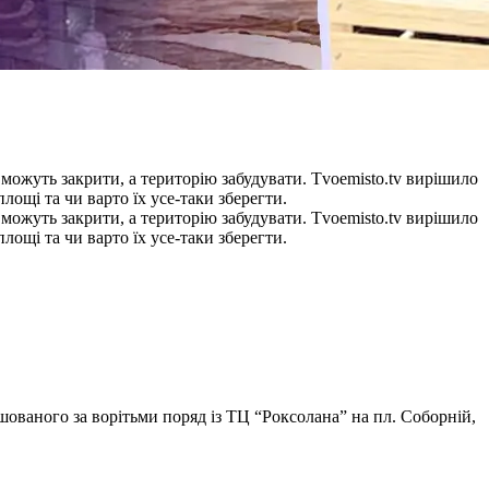
ожуть закрити, а територію забудувати. Тvoemisto.tv вирішило
лощі та чи варто їх усе-таки зберегти.
ожуть закрити, а територію забудувати. Тvoemisto.tv вирішило
лощі та чи варто їх усе-таки зберегти.
ашованого за ворітьми поряд із ТЦ “Роксолана” на пл. Соборній,