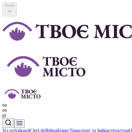
Львів
ua
en
pl
Усі публікації
CityLife
Війна
Бізнес
Транспорт та Інфраструктура
О