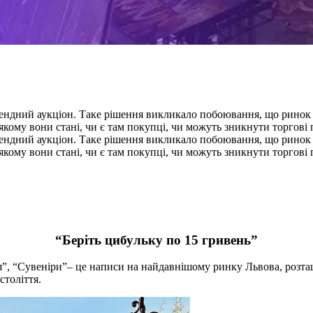
ендний аукціон. Таке рішення викликало побоювання, що ринок м
якому вони стані, чи є там покупці, чи можуть зникнути торгові п
ендний аукціон. Таке рішення викликало побоювання, що ринок м
якому вони стані, чи є там покупці, чи можуть зникнути торгові п
“Беріть цибульку по 15 гривень”
уття”, “Сувеніри”– це написи на найдавнішому ринку Львова, розт
століття.