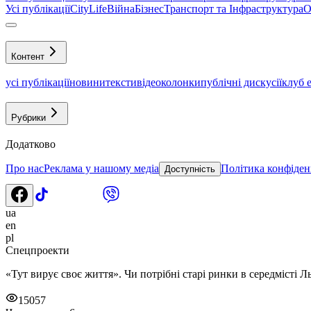
Усі публікації
CityLife
Війна
Бізнес
Транспорт та Інфраструктура
О
Контент
усі публікації
новини
тексти
відео
колонки
публічні дискусії
клуб 
Рубрики
Додатково
Про нас
Реклама у нашому медіа
Політика конфіден
Доступність
ua
en
pl
Спецпроекти
«Тут вирує своє життя». Чи потрібні старі ринки в середмісті Л
15057