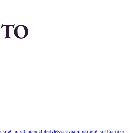
світа
Спорт
Здоровʼя
Lifestyle
Культура
Ініціативи
Світ
Політика