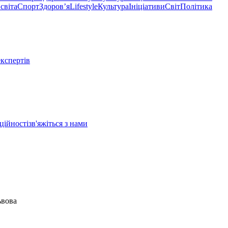
світа
Спорт
Здоровʼя
Lifestyle
Культура
Ініціативи
Світ
Політика
експертів
ційності
зв'яжіться з нами
ьвова