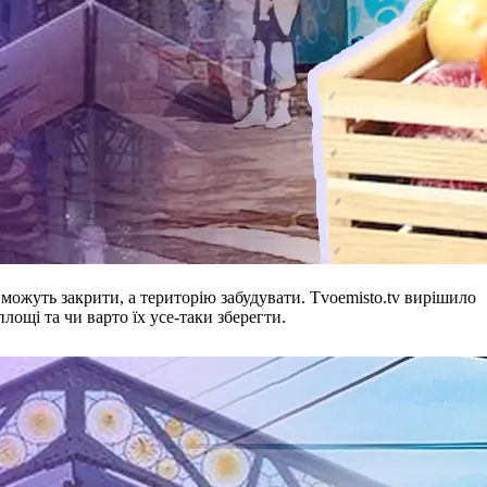
ожуть закрити, а територію забудувати. Тvoemisto.tv вирішило
лощі та чи варто їх усе-таки зберегти.