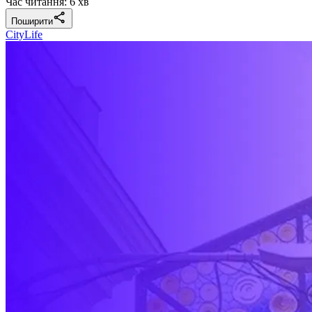
Час читання: 6 хв
Поширити
CityLife