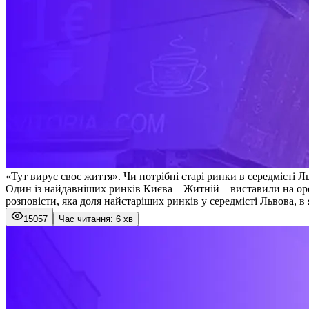
«Тут вирує своє життя». Чи потрібні старі ринки в середмісті Л
Один із найдавніших ринків Києва – Житній – виставили на ор
розповісти, яка доля найстаріших ринків у середмісті Львова, в 
15057
Час читання: 6 хв