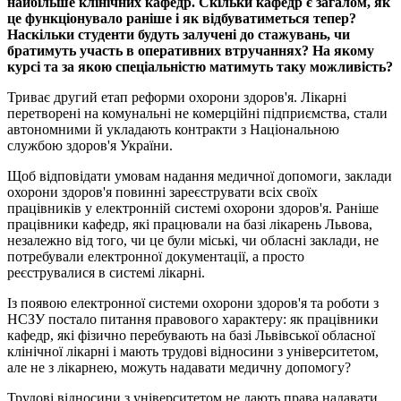
найбільше клінічних кафедр. Скільки кафедр є загалом, як
це функціонувало раніше і як відбуватиметься тепер?
Наскільки студенти будуть залучені до стажувань, чи
братимуть участь в оперативних втручаннях? На якому
курсі та за якою спеціальністю матимуть таку можливість?
Триває другий етап реформи охорони здоров'я. Лікарні
перетворені на комунальні не комерційні підприємства, стали
автономними й укладають контракти з Національною
службою здоров'я України.
Щоб відповідати умовам надання медичної допомоги, заклади
охорони здоров'я повинні зареєструвати всіх своїх
працівників у електронній системі охорони здоров'я. Раніше
працівники кафедр, які працювали на базі лікарень Львова,
незалежно від того, чи це були міські, чи обласні заклади, не
потребували електронної документації, а просто
реєструвалися в системі лікарні.
Із появою електронної системи охорони здоров'я та роботи з
НСЗУ постало питання правового характеру: як працівники
кафедр, які фізично перебувають на базі Львівської обласної
клінічної лікарні і мають трудові відносини з університетом,
але не з лікарнею, можуть надавати медичну допомогу?
Трудові відносини з університетом не дають права надавати