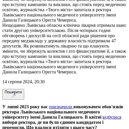
про вступну кампанію та виклики, що стоять перед медичною
освітою, журналістка «Твого міста» запитала в ректора
Львівського національного медичного університету імені
Данила Галицького Ореста Чемериса.
Нещодавно Львівська обласна клінічна лікарня отримала шанс
стати другою університетською. Після чотирьох годин
обговорень і дискусій на сесії обласної ради рішення про
передачу медзакладу у державну власність підтримали 47
депутатів. Як розвиватимуть лікарню та що планують
змінити, чи збережуть колектив і хто фінансуватиме її, а також
про вступну кампанію та виклики, що стоять перед медичною
освітою, журналістка «Твого міста» запитала в ректора
Львівського національного медичного університету імені
Данила Галицького Ореста Чемериса.
14 серпня 2024, 20:30
Поширити
У липні 2023 року вас
призначили
виконувачем обов'язків
ректора Львівського національного медичного
університету імені Данила Галицького. В квітні
відбулися
вибори ректора, де ви були єдиним кандидатом і
перемогли. Що вдалося втілити з цього часу?