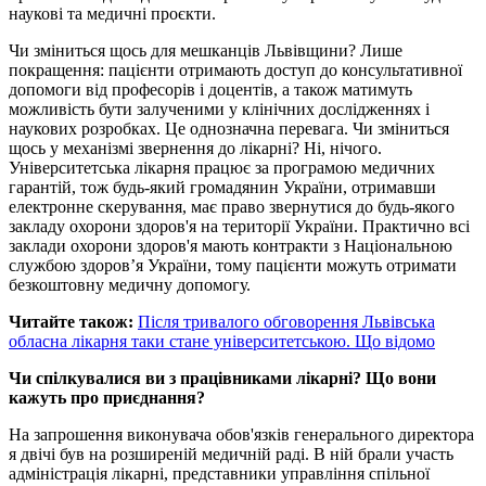
наукові та медичні проєкти.
Чи зміниться щось для мешканців Львівщини? Лише
покращення: пацієнти отримають доступ до консультативної
допомоги від професорів і доцентів, а також матимуть
можливість бути залученими у клінічних дослідженнях і
наукових розробках. Це однозначна перевага. Чи зміниться
щось у механізмі звернення до лікарні? Ні, нічого.
Університетська лікарня працює за програмою медичних
гарантій, тож будь-який громадянин України, отримавши
електронне скерування, має право звернутися до будь-якого
закладу охорони здоров'я на території України. Практично всі
заклади охорони здоров'я мають контракти з Національною
службою здоров’я України, тому пацієнти можуть отримати
безкоштовну медичну допомогу.
Читайте також:
Після тривалого обговорення Львівська
обласна лікарня таки стане університетською. Що відомо
Чи спілкувалися ви з працівниками лікарні? Що вони
кажуть про приєднання?
На запрошення виконувача обов'язків генерального директора
я двічі був на розширеній медичній раді. В ній брали участь
адміністрація лікарні, представники управління спільної