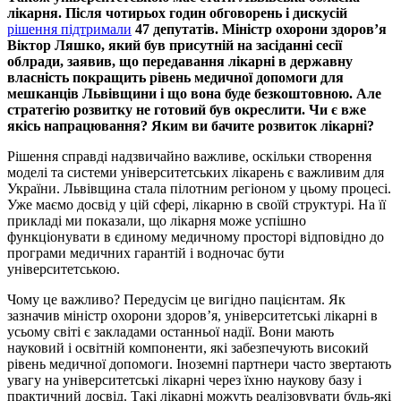
лікарня. Після чотирьох годин обговорень і дискусій
рішення підтримали
47 депутатів. Міністр охорони здоров’я
Віктор Ляшко, який був присутній на засіданні сесії
облради, заявив, що передавання лікарні в державну
власність покращить рівень медичної допомоги для
мешканців Львівщини і що вона буде безкоштовною. Але
стратегію розвитку не готовий був окреслити. Чи є вже
якісь напрацювання? Яким ви бачите розвиток лікарні?
Рішення справді надзвичайно важливе, оскільки створення
моделі та системи університетських лікарень є важливим для
України. Львівщина стала пілотним регіоном у цьому процесі.
Уже маємо досвід у цій сфері, лікарню в своїй структурі. На її
прикладі ми показали, що лікарня може успішно
функціонувати в єдиному медичному просторі відповідно до
програми медичних гарантій і водночас бути
університетською.
Чому це важливо? Передусім це вигідно пацієнтам. Як
зазначив міністр охорони здоров’я, університетські лікарні в
усьому світі є закладами останньої надії. Вони мають
науковий і освітній компоненти, які забезпечують високий
рівень медичної допомоги. Іноземні партнери часто звертають
увагу на університетські лікарні через їхню наукову базу і
практичний досвід. Такі лікарні можуть реалізовувати будь-які