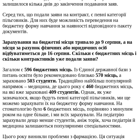
залишилося кілька днів до закінчення подавання заяв.
Серед тих, що подали заяви на контракт, є певні категорії
пільговиків. Для них буде можливість переведення на
бюджетну форму навчання за наявності відповідного пакету
документів.
Зарахування на бюджетні місця тривало до 9 серпня, а на
місця за рахунок фізичних або юридичних осіб
відбуватиметься до 16 серпня. Скільки є бюджетних місць і
скільки контрактників уже подали заяви?
Загалом є
596 бюджетних місць
. Із Єдиної державної бази з
питань освіти було рекомендовано близько
570 місць,
а
зараховано
503 студенти.
Традиційно найбільш популярний
напрямок – медицина, де цього року є
460
бюджетних місць,
на які вже зараховані
409 студентів.
Однак, як уже
зазначалося, якщо будуть певні категорії пільговиків, ми ще
можемо зарахувати їх на бюджетну форму навчання. На
стоматологію було
6
бюджетних місць, порівняно з минулим
роком на одне більше, і ми всіх зарахували. На педіатрію
зарахували дещо менше студентів, аніж торік, хоча педіатрія й
медицина залишаються популярними спеціальностями.
Цього року виникли проблеми з фармацією. Ця ситуація