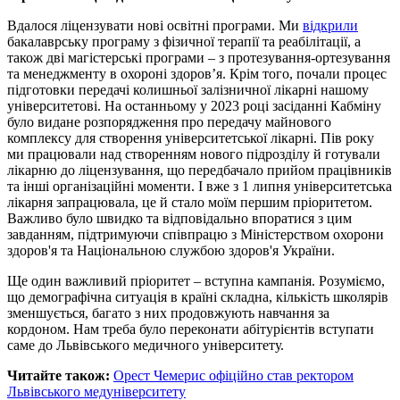
Вдалося ліцензувати нові освітні програми. Ми
відкрили
бакалаврську програму з фізичної терапії та реабілітації, а
також дві магістерські програми – з протезування-ортезування
та менеджменту в охороні здоровʼя. Крім того, почали процес
підготовки передачі колишньої залізничної лікарні нашому
університетові. На останньому у 2023 році засіданні Кабміну
було видане розпорядження про передачу майнового
комплексу для створення університетської лікарні. Пів року
ми працювали над створенням нового підрозділу й готували
лікарню до ліцензування, що передбачало прийом працівників
та інші організаційні моменти. І вже з 1 липня університетська
лікарня запрацювала, це й стало моїм першим пріоритетом.
Важливо було швидко та відповідально впоратися з цим
завданням, підтримуючи співпрацю з Міністерством охорони
здоров'я та Національною службою здоров'я України.
Ще один важливий пріоритет – вступна кампанія. Розуміємо,
що демографічна ситуація в країні складна, кількість школярів
зменшується, багато з них продовжують навчання за
кордоном. Нам треба було переконати абітурієнтів вступати
саме до Львівського медичного університету.
Читайте також:
Орест Чемерис офіційно став ректором
Львівського медуніверситету