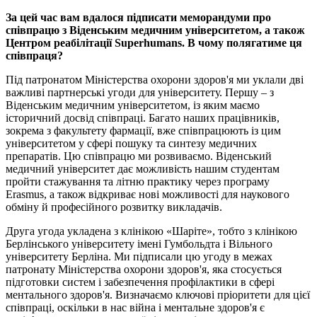
За цей час вам вдалося підписати меморандуми про
співпрацю з Віденським медичним університетом, а також
Центром реабілітації Superhumans. В чому полягатиме ця
співпраця?
Під патронатом Міністерства охорони здоров'я ми уклали дві
важливі партнерські угоди для університету. Першу – з
Віденським медичним університетом, із яким маємо
історичний досвід співпраці. Багато наших працівників,
зокрема з факультету фармації, вже співпрацюють із цим
університетом у сфері пошуку та синтезу медичних
препаратів. Цю співпрацю ми розвиваємо. Віденський
медичний університет дає можливість нашим студентам
пройти стажування та літню практику через програму
Erasmus, а також відкриває нові можливості для наукового
обміну й професійного розвитку викладачів.
Друга угода укладена з клінікою «Шаріте», тобто з клінікою
Берлінського університету імені Гумбольдта і Вільного
університету Берліна. Ми підписали цю угоду в межах
патронату Міністерства охорони здоров'я, яка стосується
підготовки систем і забезпечення профілактики в сфері
ментального здоров'я. Визначаємо ключові пріоритети для цієї
співпраці, оскільки в нас війна і ментальне здоров'я є