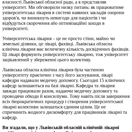
власності Львівської обласної ради, а я представляв
університет. Ми обговорили низку питань: як працюватиме
університетська лікарня в системі наявних закладів охорони
здоров'я, чи виникнуть невигоди для пацієнтів і чи
відбудуться скорочення або оптимізаційні заходи в
університеті.
Університетська лікарня – це не просто стіни, майно чи
земельні ділянки, це лікарі, фахівці. Львівська обласна
клінічна лікарня має величезну кількість досвідчених фахівців.
Ці лікарі формують університетську лікарню, тож університет
зацікавлений у збереженні цього колективу.
Львівська обласна клінічна лікарня була частиною
університету практично з часу його заснування, лікарі
кафедри надавали медичну допомогу. Сьогодні 15 клінічних
кафедр залишаються на базі лікарні. Кафедра та лікарня
завжди працювали разом, надаючи медичну допомогу та
проводячи обходи й консиліуми. Тому навіть після завершення
всіх бюрократичних процедур і створення університетської
лікарні колективи залишаться єдиним цілим. Це не
спричинить жодного дискомфорту для працівників лікарні та
кафедр.
Ви згадали, що у Львівській обласній клінічній лікарні