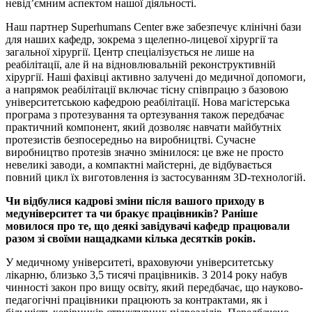
невідʼємним аспектом нашої діяльності.
Наш партнер Superhumans Center вже забезпечує клінічні бази
для наших кафедр, зокрема з щелепно-лицевої хірургії та
загальної хірургії. Центр спеціалізується не лише на
реабілітації, але й на відновлювальній реконструктивній
хірургії. Наші фахівці активно залучені до медичної допомоги,
а напрямок реабілітації включає тісну співпрацю з базовою
університетською кафедрою реабілітації. Нова магістерська
програма з протезування та ортезування також передбачає
практичний компонент, який дозволяє навчати майбутніх
протезистів безпосередньо на виробництві. Сучасне
виробництво протезів значно змінилося: це вже не просто
невеликі заводи, а компактні майстерні, де відбувається
повний цикл їх виготовлення із застосуванням 3D-технологій.
Чи відбулися кадрові зміни після вашого приходу в
медуніверситет та чи бракує працівників? Раніше
мовилося про те, що деякі завідувачі кафедр працювали
разом зі своїми нащадками кілька десятків років.
У медичному університеті, враховуючи університетську
лікарню, близько 3,5 тисячі працівників. З 2014 року набув
чинності закон про вищу освіту, який передбачає, що науково-
педагогічні працівники працюють за контрактами, як і