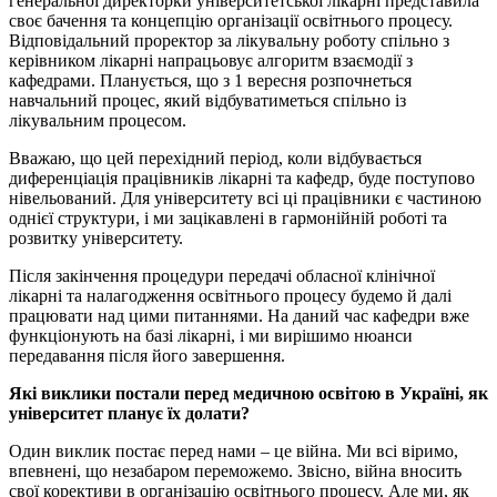
генеральної директорки університетської лікарні представила
своє бачення та концепцію організації освітнього процесу.
Відповідальний проректор за лікувальну роботу спільно з
керівником лікарні напрацьовує алгоритм взаємодії з
кафедрами. Планується, що з 1 вересня розпочнеться
навчальний процес, який відбуватиметься спільно із
лікувальним процесом.
Вважаю, що цей перехідний період, коли відбувається
диференціація працівників лікарні та кафедр, буде поступово
нівельований. Для університету всі ці працівники є частиною
однієї структури, і ми зацікавлені в гармонійній роботі та
розвитку університету.
Після закінчення процедури передачі обласної клінічної
лікарні та налагодження освітнього процесу будемо й далі
працювати над цими питаннями. На даний час кафедри вже
функціонують на базі лікарні, і ми вирішимо нюанси
передавання після його завершення.
Які виклики постали перед медичною освітою в Україні, як
університет планує їх долати?
Один виклик постає перед нами – це війна. Ми всі віримо,
впевнені, що незабаром переможемо. Звісно, війна вносить
свої корективи в організацію освітнього процесу. Але ми, як