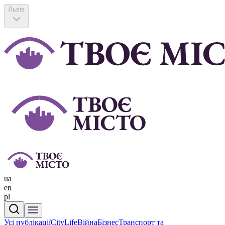
Львів
ua
en
pl
Усі публікації
CityLife
Війна
Бізнес
Транспорт та