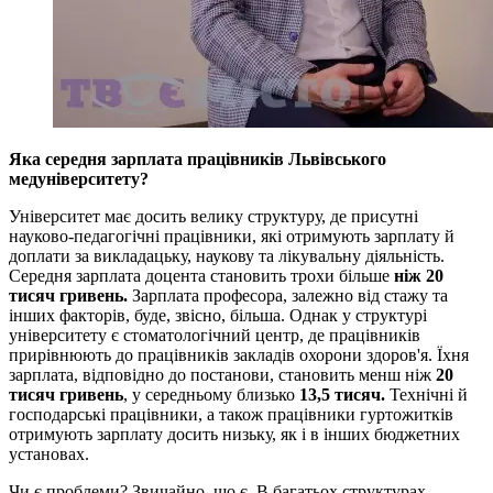
Яка середня зарплата працівників Львівського
медуніверситету?
Університет має досить велику структуру, де присутні
науково-педагогічні працівники, які отримують зарплату й
доплати за викладацьку, наукову та лікувальну діяльність.
Середня зарплата доцента становить трохи більше
ніж 20
тисяч гривень.
Зарплата професора, залежно від стажу та
інших факторів, буде, звісно, більша. Однак у структурі
університету є стоматологічний центр, де працівників
прирівнюють до працівників закладів охорони здоров'я. Їхня
зарплата, відповідно до постанови, становить менш ніж
20
тисяч гривень
, у середньому близько
13,5 тисяч.
Технічні й
господарські працівники, а також працівники гуртожитків
отримують зарплату досить низьку, як і в інших бюджетних
установах.
Чи є проблеми? Звичайно, що є. В багатьох структурах