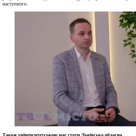
наступного.
Також університетською має стати Львівська обласна