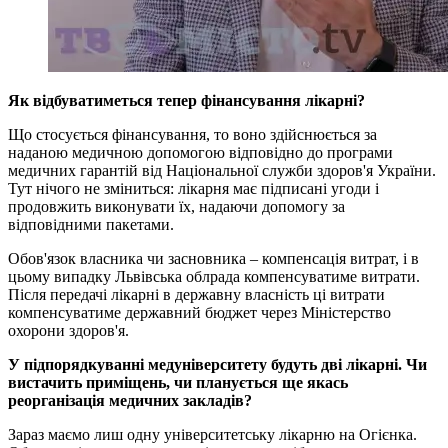
Як відбуватиметься тепер фінансування лікарні?
Що стосується фінансування, то воно здійснюється за
наданою медичною допомогою відповідно до програми
медичних гарантій від Національної служби здоров'я України.
Тут нічого не зміниться: лікарня має підписані угоди і
продовжить виконувати їх, надаючи допомогу за
відповідними пакетами.
Обов'язок власника чи засновника – компенсація витрат, і в
цьому випадку Львівська облрада компенсуватиме витрати.
Після передачі лікарні в державну власність ці витрати
компенсуватиме державний бюджет через Міністерство
охорони здоров'я.
У підпорядкуванні медуніверситету будуть дві лікарні. Чи
вистачить приміщень, чи планується ще якась
реорганізація медичних закладів?
Зараз маємо лиш одну університетську лікарню на Огієнка.