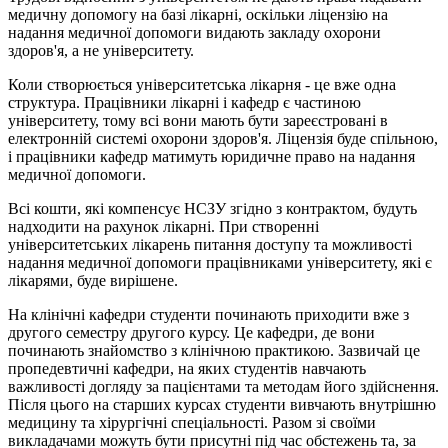
медичну допомогу на базі лікарні, оскільки ліцензію на
надання медичної допомоги видають закладу охорони
здоров'я, а не університету.
Коли створюється університетська лікарня - це вже одна
структура. Працівники лікарні і кафедр є частиною
університету, тому всі вони мають бути зареєстровані в
електронній системі охорони здоров'я. Ліцензія буде спільною,
і працівники кафедр матимуть юридичне право на надання
медичної допомоги.
Всі кошти, які компенсує НСЗУ згідно з контрактом, будуть
надходити на рахунок лікарні. При створенні
університетських лікарень питання доступу та можливості
надання медичної допомоги працівниками університету, які є
лікарями, буде вирішене.
На клінічні кафедри студенти починають приходити вже з
другого семестру другого курсу. Це кафедри, де вони
починають знайомство з клінічною практикою. Зазвичай це
пропедевтичні кафедри, на яких студентів навчають
важливості догляду за пацієнтами та методам його здійснення.
Після цього на старших курсах студенти вивчають внутрішню
медицину та хірургічні спеціальності. Разом зі своїми
викладачами можуть бути присутні під час обстежень та, за