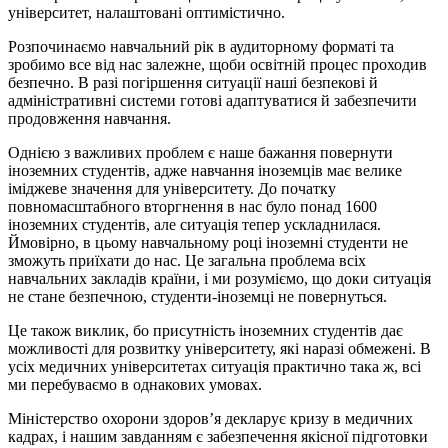
університет, налаштовані оптимістично.
Розпочинаємо навчальний рік в аудиторному форматі та
зробимо все від нас залежне, щоби освітній процес проходив
безпечно. В разі погіршення ситуації наші безпекові й
адміністративні системи готові адаптуватися й забезпечити
продовження навчання.
Однією з важливих проблем є наше бажання повернути
іноземних студентів, адже навчання іноземців має велике
іміджеве значення для університету. До початку
повномасштабного вторгнення в нас було понад 1600
іноземних студентів, але ситуація тепер ускладнилася.
Ймовірно, в цьому навчальному році іноземні студенти не
зможуть приїхати до нас. Це загальна проблема всіх
навчальних закладів країни, і ми розуміємо, що доки ситуація
не стане безпечною, студенти-іноземці не повернуться.
Це також виклик, бо присутність іноземних студентів дає
можливості для розвитку університету, які наразі обмежені. В
усіх медичних університетах ситуація практично така ж, всі
ми перебуваємо в однакових умовах.
Міністерство охорони здоров’я декларує кризу в медичних
кадрах, і нашим завданням є забезпечення якісної підготовки