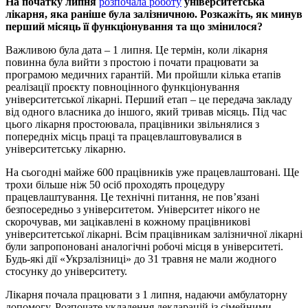
На початку липня
розпочала роботу
університетська
лікарня, яка раніше була залізничною. Розкажіть, як минув
перший місяць її функціонування та що змінилося?
Важливою була дата – 1 липня. Це термін, коли лікарня
повинна була вийти з простою і почати працювати за
програмою медичних гарантій. Ми пройшли кілька етапів
реалізації проєкту повноцінного функціонування
університетської лікарні. Перший етап – це передача закладу
від одного власника до іншого, який тривав місяць. Під час
цього лікарня простоювала, працівники звільнялися з
попередніх місць праці та працевлаштовувалися в
університетську лікарню.
На сьогодні майже 600 працівників уже працевлаштовані. Ще
трохи більше ніж 50 осіб проходять процедуру
працевлаштування. Це технічні питання, не пов’язані
безпосередньо з університетом. Університет нікого не
скорочував, ми зацікавлені в кожному працівникові
університетської лікарні. Всім працівникам залізничної лікарні
були запропоновані аналогічні робочі місця в університеті.
Будь-які дії «Укрзалізниці» до 31 травня не мали жодного
стосунку до університету.
Лікарня почала працювати з 1 липня, надаючи амбулаторну
допомогу. Розпочате укладення декларацій із сімейними