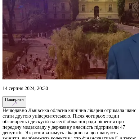
14 серпня 2024, 20:30
Поширити
Нещодавно Львівська обласна клінічна лікарня отримала шанс
стати другою університетською. Після чотирьох годин
обговорень і дискусій на сесії обласної ради рішення про
передачу медзакладу у державну власність підтримали 47
депутатів. Як розвиватимуть лікарню та що планують
змінити, чи збережуть колектив і хто фінансуватиме її, а також