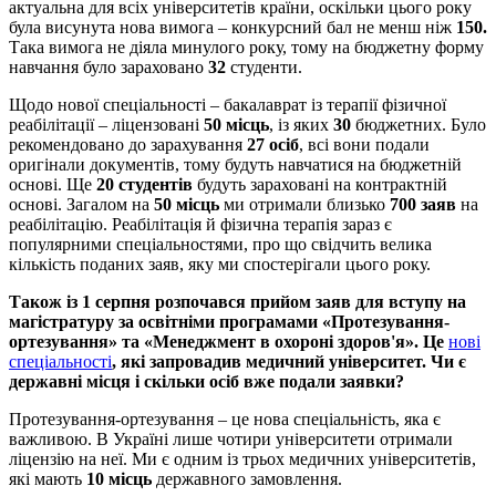
актуальна для всіх університетів країни, оскільки цього року
була висунута нова вимога – конкурсний бал не менш ніж
150.
Така вимога не діяла минулого року, тому на бюджетну форму
навчання було зараховано
32
студенти.
Щодо нової спеціальності – бакалаврат із терапії фізичної
реабілітації – ліцензовані
50 місць
, із яких
30
бюджетних. Було
рекомендовано до зарахування
27 осіб
, всі вони подали
оригінали документів, тому будуть навчатися на бюджетній
основі. Ще
20 студентів
будуть зараховані на контрактній
основі. Загалом на
50 місць
ми отримали близько
700 заяв
на
реабілітацію. Реабілітація й фізична терапія зараз є
популярними спеціальностями, про що свідчить велика
кількість поданих заяв, яку ми спостерігали цього року.
Також із 1 серпня розпочався прийом заяв для вступу на
магістратуру за освітніми програмами «Протезування-
ортезування» та «Менеджмент в охороні здоров'я». Це
нові
спеціальності
, які запровадив медичний університет. Чи є
державні місця і скільки осіб вже подали заявки?
Протезування-ортезування – це нова спеціальність, яка є
важливою. В Україні лише чотири університети отримали
ліцензію на неї. Ми є одним із трьох медичних університетів,
які мають
10 місць
державного замовлення.