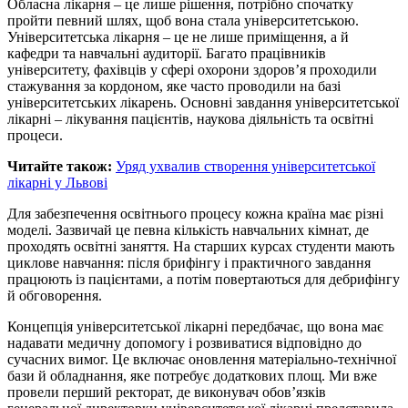
Обласна лікарня – це лише рішення, потрібно спочатку
пройти певний шлях, щоб вона стала університетською.
Університетська лікарня – це не лише приміщення, а й
кафедри та навчальні аудиторії. Багато працівників
університету, фахівців у сфері охорони здоров’я проходили
стажування за кордоном, яке часто проводили на базі
університетських лікарень. Основні завдання університетської
лікарні – лікування пацієнтів, наукова діяльність та освітні
процеси.
Читайте також:
Уряд ухвалив створення університетської
лікарні у Львові
Для забезпечення освітнього процесу кожна країна має різні
моделі. Зазвичай це певна кількість навчальних кімнат, де
проходять освітні заняття. На старших курсах студенти мають
циклове навчання: після брифінгу і практичного завдання
працюють із пацієнтами, а потім повертаються для дебрифінгу
й обговорення.
Концепція університетської лікарні передбачає, що вона має
надавати медичну допомогу і розвиватися відповідно до
сучасних вимог. Це включає оновлення матеріально-технічної
бази й обладнання, яке потребує додаткових площ. Ми вже
провели перший ректорат, де виконувач обов’язків