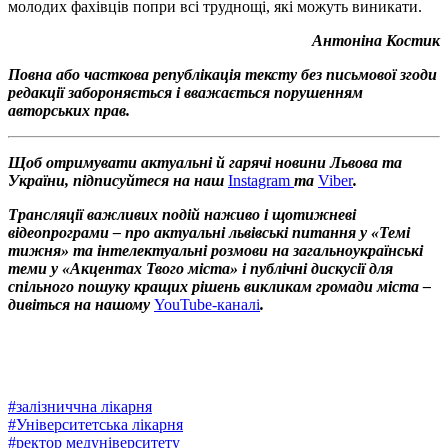
молодих фахівців попри всі труднощі, які можуть виникати.
Антоніна Костик
Повна або часткова републікація тексту без письмової згоди
редакції забороняється і вважається порушенням
авторських прав.
Щоб отримувати актуальні й гарячі новини Львова та
України, підписуйтеся на наш
Instagram
та
Viber
.
Трансляції важливих подій наживо і щотижневі
відеопрограми – про актуальні львівські питання у «Темі
тижня» та інтелектуальні розмови на загальноукраїнські
теми у «Акцентах Твого міста» і публічні дискусії для
спільного пошуку кращих рішень викликам громади міста –
дивіться на нашому
YouTube-каналі
.
#
залізниччна лікарня
#
Університетська лікарня
#
ректор медуніверситету