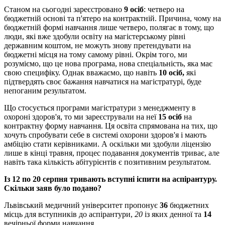
Станом на сьогодні зареєстровано
9 осіб
: четверо на
бюджетній основі та п'ятеро на контрактній. Причина, чому на
бюджетній формі навчання лише четверо, полягає в тому, що
люди, які вже здобули освіту на магістерському рівні
державним коштом, не можуть знову претендувати на
бюджетні місця на тому самому рівні. Окрім того, ми
розуміємо, що це нова програма, нова спеціальність, яка має
свою специфіку. Однак вважаємо, що навіть
10 осіб,
які
підтвердять своє бажання навчатися на магістратурі, буде
непоганим результатом.
Що стосується програми магістратури з менеджменту в
охороні здоров'я, то ми зареєстрували на неї
15 осіб
на
контрактну форму навчання. Ця освіта спрямована на тих, що
хочуть спробувати себе в системі охорони здоров'я і мають
амбіцію стати керівниками. А оскільки ми здобули ліцензію
лише в кінці травня, процес подавання документів триває, але
навіть така кількість абітурієнтів є позитивним результатом.
Із 12 по 20 серпня тривають вступні іспити на аспірантуру.
Скільки заяв було подано?
Львівський медичний університет пропонує
36
бюджетних
місць для вступників до аспірантури,
20
із яких денної та
14
вечірньої форми навчання.