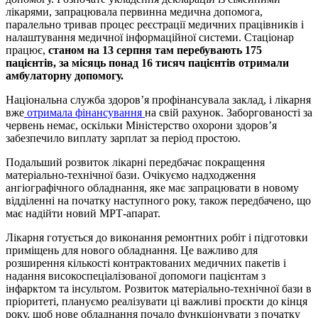
лікарями, запрацювала первинна медична допомога,
паралельно тривав процес реєстрації медичних працівників і
налаштування медичної інформаційної системи. Стаціонар
працює,
станом на 13 серпня там перебувають 175
пацієнтів, за місяць понад 16 тисяч пацієнтів отримали
амбулаторну допомогу.
Національна служба здоров’я профінансувала заклад, і лікарня
вже
отримала фінансування
на свій рахунок. Заборгованості за
червень немає, оскільки Міністерство охорони здоров’я
забезпечило виплату зарплат за період простою.
Подальший розвиток лікарні передбачає покращення
матеріально-технічної бази. Очікуємо надходження
ангіографічного обладнання, яке має запрацювати в новому
відділенні на початку наступного року, також передбачено, що
має надійти новий МРТ-апарат.
Лікарня готується до виконання ремонтних робіт і підготовки
приміщень для нового обладнання. Це важливо для
розширення кількості контрактованих медичних пакетів і
надання високоспеціалізованої допомоги пацієнтам з
інфарктом та інсультом. Розвиток матеріально-технічної бази в
пріоритеті, плануємо реалізувати ці важливі проєкти до кінця
року, щоб нове обладнання почало функціонувати з початку