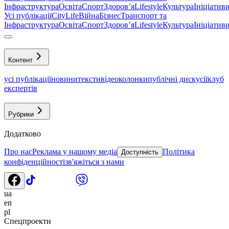
Інфраструктура
Освіта
Спорт
Здоровʼя
Lifestyle
Культура
Ініціатив
Усі публікації
CityLife
Війна
Бізнес
Транспорт та
Інфраструктура
Освіта
Спорт
Здоровʼя
Lifestyle
Культура
Ініціатив
Контент
усі публікації
новини
тексти
відео
колонки
публічні дискусії
клуб
експертів
Рубрики
Додатково
Про нас
Реклама у нашому медіа
Політика
Доступність
конфіденційності
зв'яжіться з нами
ua
en
pl
Спецпроекти