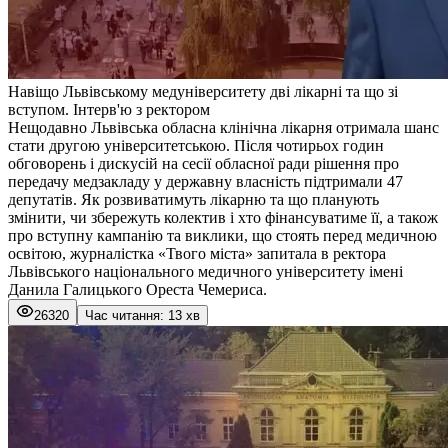
Навіщо Львівському медуніверситету дві лікарні та що зі
вступом. Інтерв'ю з ректором
Нещодавно Львівська обласна клінічна лікарня отримала шанс
стати другою університетською. Після чотирьох годин
обговорень і дискусій на сесії обласної ради рішення про
передачу медзакладу у державну власність підтримали 47
депутатів. Як розвиватимуть лікарню та що планують
змінити, чи збережуть колектив і хто фінансуватиме її, а також
про вступну кампанію та виклики, що стоять перед медичною
освітою, журналістка «Твого міста» запитала в ректора
Львівського національного медичного університету імені
Данила Галицького Ореста Чемериса.
26320
Час читання: 13 хв