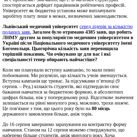
спостерігається дефіцит працівників робітничих професій.
Університет як бюджетна установа може виплачувати
заробітну плату лише в межах, визначених законодавством.
Львівський медичний університет
серед лідерів за кількістю
поданих заяв.
Загалом було отримано 4385 заяв, що робить
ЛНМУ другим за популярністю медичним університетом в
Україні після Національного медичного університету імені
Богомольця. Цьогорічна кількість заяв перевищила
торішній показник. Чи очікувано це для вас і які
спеціальності тепер обирають найчастіше?
Коли ми планували вступну кампанію, то мали певні
побоювання. Ми розуміли, що кількість учнів зменшується.
Вступна кампанія ще триває. За підсумками п’ятниці (9
серпня. – Ред.) кількість студентів, які підтвердили своє
бажання навчатися за бюджетною формою, в абсолютних
цифрах більша, ніж у попередньому році. Відсоткове значення
залишається на рівні минулого року, можливо, трохи нижче.
Це пов'язане з тим, що цього року було на
80 місць
державного замовлення більше, аніж торік.
До 16 серпня завершимо зарахування на контрактну форму
навчання. Станом на 12 серпня можемо стверджувати, що
наберемо більше студентів, аніж минулого року. Хоча