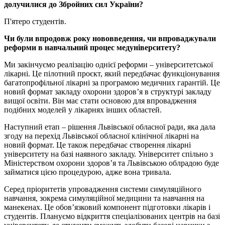
долучилися до Збройних сил України?
П'ятеро студентів.
Чи були впродовж року нововведення, чи впроваджували
реформи в навчальний процес медуніверситету?
Ми закінчуємо реалізацію однієї реформи – університетської
лікарні. Це пілотний проєкт, який передбачає функціонування
багатопрофільної лікарні за програмою медичних гарантій. Це
новий формат закладу охорони здоров’я в структурі закладу
вищої освіти. Він має стати основою для впровадження
подібних моделей у лікарнях інших областей.
Наступний етап – рішення Львівської обласної ради, яка дала
згоду на перехід Львівської обласної клінічної лікарні на
новий формат. Це також передбачає створення лікарні
університету на базі наявного закладу. Університет спільно з
Міністерством охорони здоров’я та Львівською облрадою буде
займатися цією процедурою, адже вона тривала.
Серед пріоритетів упровадження системи симуляційного
навчання, зокрема симуляційної медицини та навчання на
манекенах. Це обов’язковий компонент підготовки лікарів і
студентів. Плануємо відкриття спеціалізованих центрів на базі