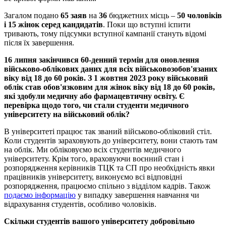
Загалом подано
65 заяв
на
36
бюджетних місць –
50 чоловіків
і 15 жінок серед кандидатів
. Поки що вступні іспити
тривають, тому підсумки вступної кампанії стануть відомі
після їх завершення.
16 липня закінчився 60-денний термін для оновлення
військово-облікових даних для всіх військовозобов'язаних
віку від 18 до 60 років. З 1 жовтня 2023 року військовий
облік став обов'язковим для жінок віку від 18 до 60 років,
які здобули медичну або фармацевтичну освіту. Є
перевірка щодо того, чи стали студенти медичного
університету на військовий облік?
В університеті працює так званий військово-обліковий стіл.
Коли студентів зараховують до університету, вони стають там
на облік. Ми обліковуємо всіх студентів медичного
університету. Крім того, враховуючи воєнний стан і
розпорядження керівників ТЦК та СП про необхідність явки
працівників університету, виконуємо всі відповідні
розпорядження, працюємо спільно з відділом кадрів. Також
подаємо інформацію
у випадку завершення навчання чи
відрахування студентів, особливо чоловіків.
Скільки студентів вашого університету добровільно