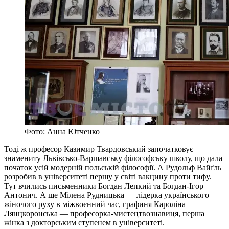
Фото: Анна Ютченко
Тоді ж професор Казимир Твардовський започатковує
знамениту Львівсько-Варшавську філософську школу, що дала
початок усій модерній польській філософії. А Рудольф Вайґль
розробив в університеті першу у світі вакцину проти тифу.
Тут вчились письменники Богдан Лепкий та Богдан-Ігор
Антонич. А ще Мілена Рудницька — лідерка українського
жіночого руху в міжвоєнний час, графиня Кароліна
Лянцкоронська — професорка-мистецтвознавиця, перша
жінка з докторським ступенем в університеті.