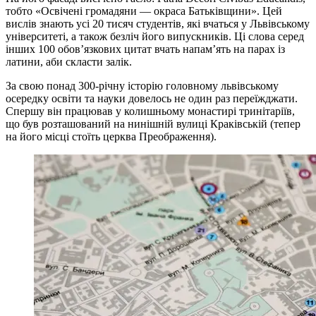
тобто «Освічені громадяни — окраса Батьківщини». Цей
вислів знають усі 20 тисяч студентів, які вчаться у Львівському
університеті, а також безліч його випускників. Ці слова серед
інших 100 обов’язкових цитат вчать напам’ять на парах із
латини, аби скласти залік.
За свою понад 300-річну історію головному львівському
осередку освіти та науки довелось не один раз переїжджати.
Спершу він працював у колишньому монастирі тринітаріїв,
що був розташований на нинішній вулиці Краківській (тепер
на його місці стоїть церква Преображення).