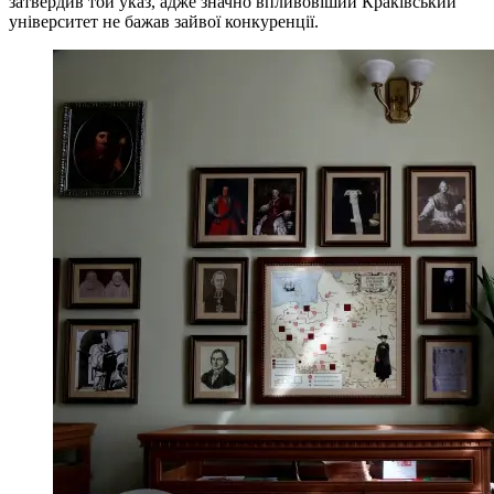
затвердив той указ, адже значно впливовіший Краківський
університет не бажав зайвої конкуренції.