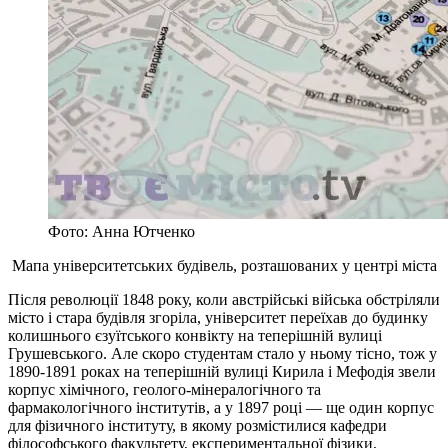
Фото: Анна Ютченко
Мапа університетських будівель, розташованих у центрі міста
Після революції 1848 року, коли австрійські війська обстріляли
місто і стара будівля згоріла, університет переїхав до будинку
колишнього єзуїтського конвікту на теперішній вулиці
Грушевського. Але скоро студентам стало у ньому тісно, тож у
1890-1891 роках на теперішній вулиці Кирила і Мефодія звели
корпус хімічного, геолого-мінералогічного та
фармакологічного інститутів, а у 1897 році — ще один корпус
для фізичного інституту, в якому розмістилися кафедри
філософського факультету, експериментальної фізики,