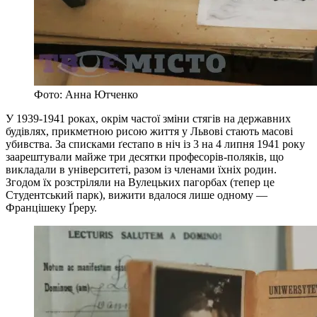
Фото: Анна Ютченко
У 1939-1941 роках, окрім частої зміни стягів на державних
будівлях, прикметною рисою життя у Львові стають масові
убивства. За списками ґестапо в ніч із 3 на 4 липня 1941 року
заарештували майже три десятки професорів-поляків, що
викладали в університеті, разом із членами їхніх родин.
Згодом їх розстріляли на Вулецьких пагорбах (тепер це
Студентський парк), вижити вдалося лише одному —
Францішеку Ґреру.