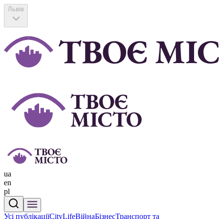
Львів
ua
en
pl
Усі публікації
CityLife
Війна
Бізнес
Транспорт та