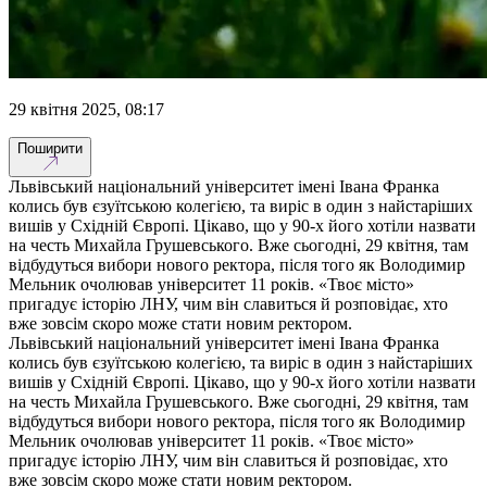
29 квітня 2025, 08:17
Поширити
Львівський національний університет імені Івана Франка
колись був єзуїтською колегією, та виріс в один з найстаріших
вишів у Східній Європі. Цікаво, що у 90-х його хотіли назвати
на честь Михайла Грушевського. Вже сьогодні, 29 квітня, там
відбудуться вибори нового ректора, після того як Володимир
Мельник очолював університет 11 років. «Твоє місто»
пригадує історію ЛНУ, чим він славиться й розповідає, хто
вже зовсім скоро може стати новим ректором.
Львівський національний університет імені Івана Франка
колись був єзуїтською колегією, та виріс в один з найстаріших
вишів у Східній Європі. Цікаво, що у 90-х його хотіли назвати
на честь Михайла Грушевського. Вже сьогодні, 29 квітня, там
відбудуться вибори нового ректора, після того як Володимир
Мельник очолював університет 11 років. «Твоє місто»
пригадує історію ЛНУ, чим він славиться й розповідає, хто
вже зовсім скоро може стати новим ректором.