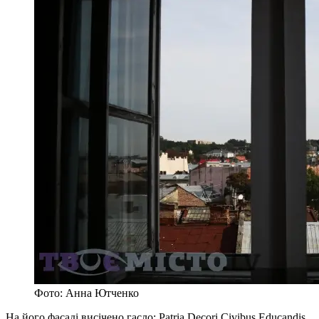
Фото: Анна Ютченко
На його фасаді висічено гасло: Patria Decori Civibus Educandis,