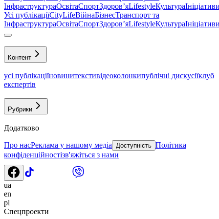
Інфраструктура
Освіта
Спорт
Здоровʼя
Lifestyle
Культура
Ініціатив
Усі публікації
CityLife
Війна
Бізнес
Транспорт та
Інфраструктура
Освіта
Спорт
Здоровʼя
Lifestyle
Культура
Ініціатив
Контент
усі публікації
новини
тексти
відео
колонки
публічні дискусії
клуб
експертів
Рубрики
Додатково
Про нас
Реклама у нашому медіа
Політика
Доступність
конфіденційності
зв'яжіться з нами
ua
en
pl
Спецпроекти