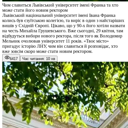
Чим славиться Львівський університет імені Франка та хто
може стати його новим ректором
Львівський національний університет імені Івана Франка
колись був єзуїтською колегією, та виріс в один з найстаріших
вишів у Східній Європі. Цікаво, що у 90-х його хотіли назвати
на честь Михайла Грушевського. Вже сьогодні, 29 квітня, там
відбудуться вибори нового ректора, після того як Володимир
Мельник очолював університет 11 років. «
Твоє місто
»
пригадує історію ЛНУ, чим він славиться й розповідає, хто
вже зовсім скоро може стати новим ректором.
6417
Час читання: 10 хв