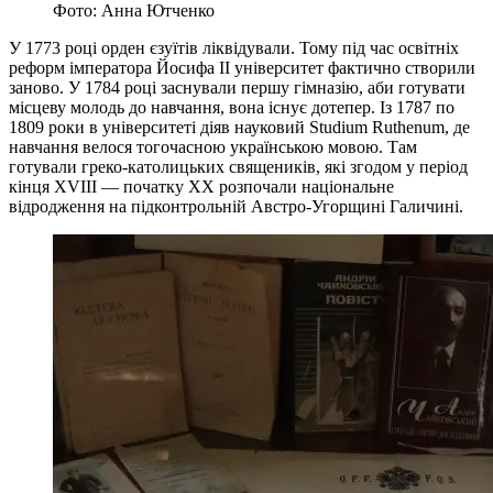
Фото: Анна Ютченко
У 1773 році орден єзуїтів ліквідували. Тому під час освітніх
реформ імператора Йосифа ІІ університет фактично створили
заново. У 1784 році заснували першу гімназію, аби готувати
місцеву молодь до навчання, вона існує дотепер. Із 1787 по
1809 роки в університеті діяв науковий Studium Ruthenum, де
навчання велося тогочасною українською мовою. Там
готували греко-католицьких священиків, які згодом у період
кінця ХVIII — початку ХХ розпочали національне
відродження на підконтрольній Австро-Угорщині Галичині.