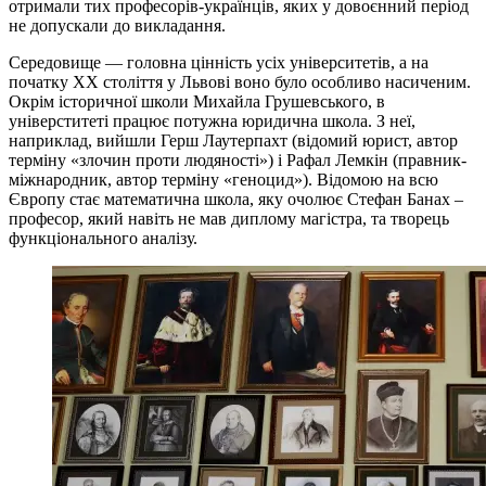
отримали тих професорів-українців, яких у довоєнний період
не допускали до викладання.
Середовище — головна цінність усіх університетів, а на
початку ХХ століття у Львові воно було особливо насиченим.
Окрім історичної школи Михайла Грушевського, в
універститеті працює потужна юридична школа. З неї,
наприклад, вийшли Герш Лаутерпахт (відомий юрист, автор
терміну «злочин проти людяності») і Рафал Лемкін (правник-
міжнародник, автор терміну «геноцид»). Відомою на всю
Європу стає математична школа, яку очолює Стефан Банах –
професор, який навіть не мав диплому магістра, та творець
функціонального аналізу.