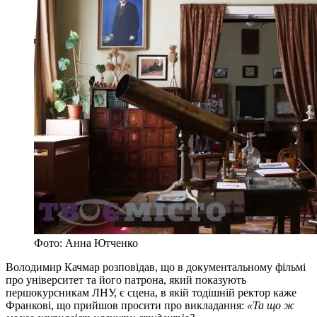
Фото: Анна Ютченко
Володимир Качмар розповідав, що в документальному фільмі
про університет та його патрона, який показують
першокурсникам ЛНУ, є сцена, в якій тодішній ректор каже
Франкові, що прийшов просити про викладання:
«Та що ж