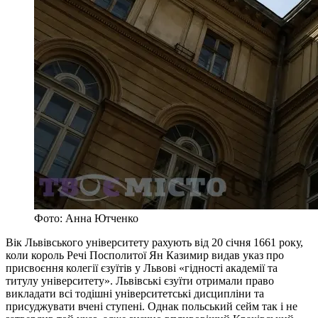
Фото: Анна Ютченко
Вік Львівського університету рахують від 20 січня 1661 року,
коли король Речі Посполитої Ян Казимир видав указ про
присвоєння колегії єзуїтів у Львові «гідності академії та
титулу університету». Львівські єзуїти отримали право
викладати всі тодішні університетські дисципліни та
присуджувати вчені ступені. Однак польський сейм так і не