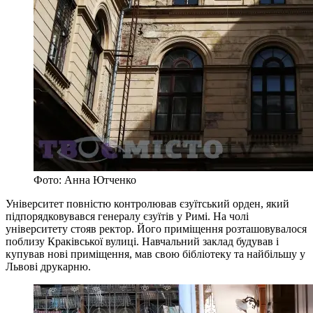
Фото: Анна Ютченко
Університет повністю контролював єзуїтський орден, який
підпорядковувався генералу єзуїтів у Римі. На чолі
університету стояв ректор. Його приміщення розташовувалося
поблизу Краківської вулиці. Навчальний заклад будував і
купував нові приміщення, мав свою бібліотеку та найбільшу у
Львові друкарню.