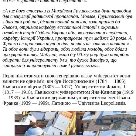
може журналіст навчити студентів?».
«А ще його стосунки із Михайлом Грушевським були приводом
для спекуляції радянської пропаганди. Мовляв, Грушевський був
з багатої родини, дістав повний пансіон, коли приїхав до
Львова, отримав кафедру всесвітньої історії з окремим
оглядом історії Східної Європи або, як називали її студенти,
кафедру Історії України, пропрацював тут майже 20 років. А
Франко не працював тут ні дня, навіть не закінчив навчання.
Та обоє вони були лідерами, обох любила молодь, обоє дбали
про україністику. Мабуть, якщо б у 90-му році було потрібно
обирати для університету ім’я, то дуже ймовірно, що
історики б запропонували саме Грушевського».
Перш ніж отримати свою теперішню назву, університет встиг
змінити не одне ім'я: він був Йосифинським (1784 — 1805),
Львівським ліцеєм (1805 — 1817), Університетом Франца I
(1817 — 1918), Львівським університетом Яна-Казимира (1919
— 1939) та Львівським державним університетом імені Івана
Франка (1939 — 1999). Латиною — Universitas Leopolіensis.