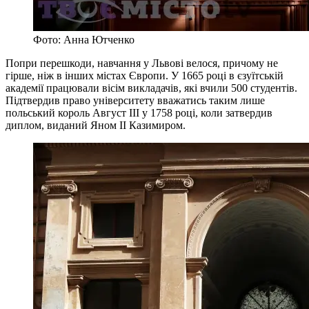
Фото: Анна Ютченко
Попри перешкоди, навчання у Львові велося, причому не
гірше, ніж в інших містах Європи. У 1665 році в єзуїтській
академії працювали вісім викладачів, які вчили 500 студентів.
Підтвердив право університету вважатись таким лише
польський король Август ІІІ у 1758 році, коли затвердив
диплом, виданий Яном ІІ Казимиром.