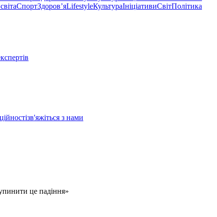
світа
Спорт
Здоровʼя
Lifestyle
Культура
Ініціативи
Світ
Політика
експертів
ційності
зв'яжіться з нами
зупинити це падіння»