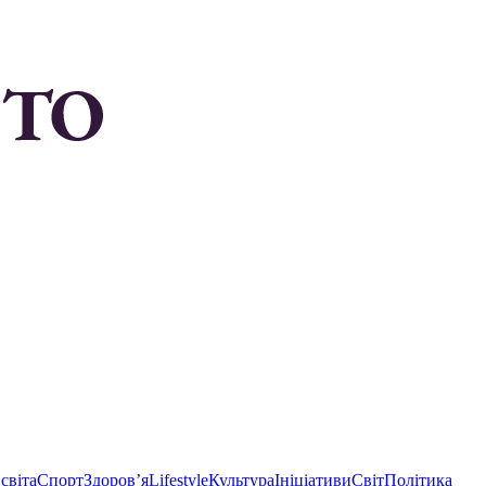
світа
Спорт
Здоровʼя
Lifestyle
Культура
Ініціативи
Світ
Політика