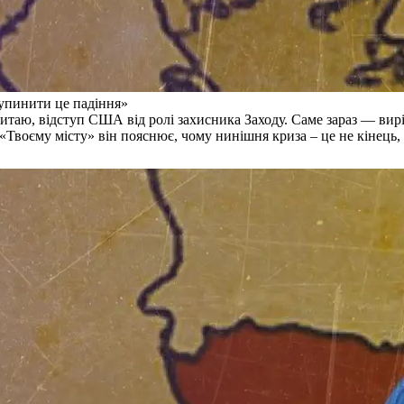
зупинити це падіння»
 Китаю, відступ США від ролі захисника Заходу. Саме зараз — в
«
Твоєму місту
» він пояснює, чому нинішня криза – це не кінець,