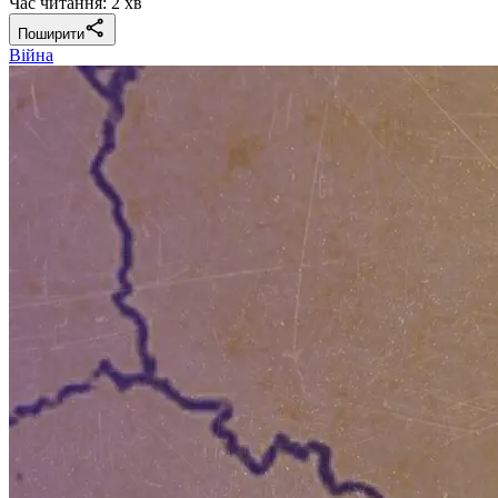
Час читання: 2 хв
Поширити
Війна