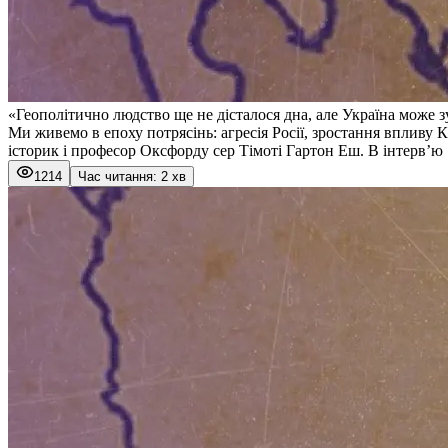
«Геополітично людство ще не дісталося дна, але Україна може 
Ми живемо в епоху потрясінь: агресія Росії, зростання впливу
історик і професор Оксфорду сер Тімоті Гартон Еш. В інтерв’ю 
1214
Час читання: 2 хв