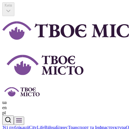
Київ
ua
en
pl
Усі публікації
CityLife
Війна
Бізнес
Транспорт та Інфраструктура
О