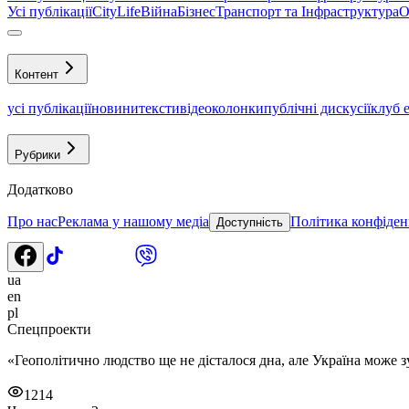
Усі публікації
CityLife
Війна
Бізнес
Транспорт та Інфраструктура
О
Контент
усі публікації
новини
тексти
відео
колонки
публічні дискусії
клуб 
Рубрики
Додатково
Про нас
Реклама у нашому медіа
Політика конфіден
Доступність
ua
en
pl
Спецпроекти
«Геополітично людство ще не дісталося дна, але Україна може 
1214