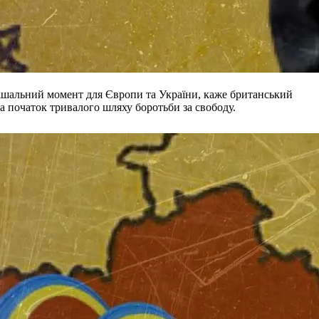
ирішальний момент для Європи та України, каже британський
 а початок тривалого шляху боротьби за свободу.