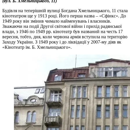
(вул. Б. Хмельницького, 11)
Будівля на теперішній вулиці Богдана Хмельницького, 11 стала
кінотеатром ще у 1913 році. Його перша назва – «Сфінкс». До
1949 року він змінив чимало найменувань і власників.
Зважаючи на події Другої світової війни і прихід радянської
влади, з 1946 по 1949 рр. кінотеатр був названий на честь 17
вересня, тобто, дня, коли червона армія вступила на територію
Заходу України. З 1949 року і до ліквідації у 2007-му діяв як
«Кінотеатр ім. Б. Хмельницького».