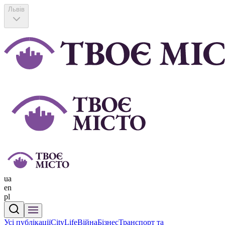
Львів
ua
en
pl
Усі публікації
CityLife
Війна
Бізнес
Транспорт та