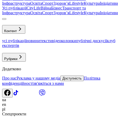
Інфраструктура
Освіта
Спорт
Здоровʼя
Lifestyle
Культура
Ініціатив
Усі публікації
CityLife
Війна
Бізнес
Транспорт та
Інфраструктура
Освіта
Спорт
Здоровʼя
Lifestyle
Культура
Ініціатив
Контент
усі публікації
новини
тексти
відео
колонки
публічні дискусії
клуб
експертів
Рубрики
Додатково
Про нас
Реклама у нашому медіа
Політика
Доступність
конфіденційності
зв'яжіться з нами
ua
en
pl
Спецпроекти