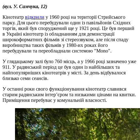
(вул. У. Самчука, 12)
Кінотеатр
відкрили
у 1960 році на території Стрийського
парку. Для цього перебудували один із павільйонів Східних
торгів, який був споруджений ще у 1921 році. Це був перший
в Україні кінотеатр із обладнанням для демонстрації
широкоформатних фільмів зі стереозвуком, але після спаду
виробництва таких фільмів у 1980-их роках його
перебудували та переобладнали системою "Mono".
У глядацькому залі було 760 місць, а у 1966 році зазначено уже
911. У радянський період це був один із найбільших та
найпопулярніших кінотеатрів у місті. За день відбувалося
близько семи сеансів.
У останні роки свого функціонування кінотеатр славився
старим радянським інтер’єром та низькими цінами на квитки.
Приміщення перебуває у комунальній власності.