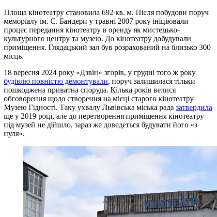
Площа кінотеатру становила 692 кв. м. Після побудови поруч
меморіалу ім. С. Бандери у травні 2007 року ініціювали
процес передання кінотеатру в оренду як мистецько-
культурного центру та музею. До кінотеатру добудували
приміщення. Глядацький зал був розрахований на близько 300
місць.
18 вересня 2024 року «Дзвін» згорів, у грудні того ж року
будівлю повністю демонтували
, поруч залишилася тільки
пошкоджена приватна споруда. Кілька років велися
обговорення щодо створення на місці старого кінотеатру
Музею Гідності. Таку ухвалу Львівська міська рада
затвердила
ще у 2019 році, але до перетворення приміщення кінотеатру
під музей не дійшло, зараз же доведеться будувати його «з
нуля».