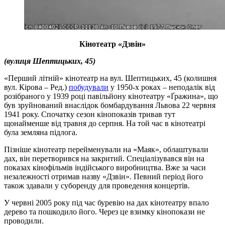
Кінотеатр «Дзвін»
(вулиця Шептицьких, 45)
«Перший літній» кінотеатр на вул. Шептицьких, 45 (колишня
вул. Кірова – Ред.)
побудували
у 1950-х роках – неподалік від
розібраного у 1939 році павільйону кінотеатру «Ґражина», що
був зруйнований внаслідок бомбардування Львова 22 червня
1941 року. Спочатку сезон кінопоказів тривав тут
щонайменше від травня до серпня. На той час в кінотеатрі
була земляна підлога.
Пізніше кінотеатр перейменували на «Маяк», облаштували
дах, він перетворився на закритий. Спеціалізувався він на
показах кінофільмів індійського виробництва. Вже за часи
незалежності отримав назву «Дзвін». Певний період його
також здавали у суборенду для проведення концертів.
У червні 2005 року під час буревію на дах кінотеатру впало
дерево та пошкодило його. Через це взимку кінопокази не
проводили.