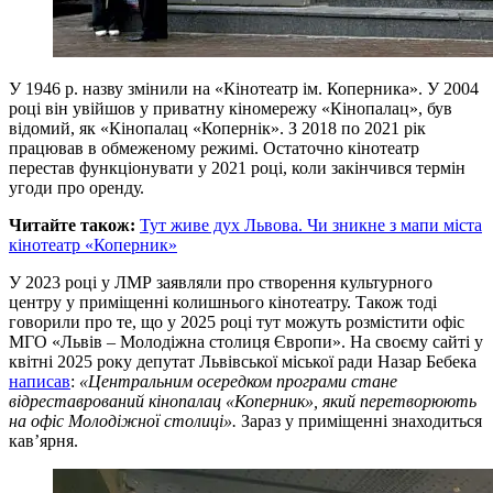
У 1946 р. назву змінили на «Кінотеатр ім. Коперника». У 2004
році він увійшов у приватну кіномережу «Кінопалац», був
відомий, як «Кінопалац «Копернік». З 2018 по 2021 рік
працював в обмеженому режимі. Остаточно кінотеатр
перестав функціонувати у 2021 році, коли закінчився термін
угоди про оренду.
Читайте також:
Тут живе дух Львова. Чи зникне з мапи міста
кінотеатр «Коперник»
У 2023 році у ЛМР заявляли про створення культурного
центру у приміщенні колишнього кінотеатру. Також тоді
говорили про те, що у 2025 році тут можуть розмістити офіс
МГО «Львів – Молодіжна столиця Європи». На своєму сайті у
квітні 2025 року депутат Львівської міської ради Назар Бебека
написав
:
«Центральним осередком програми стане
відреставрований кінопалац «Коперник», який перетворюють
на офіс Молодіжної столиці».
Зараз у приміщенні знаходиться
кав’ярня.