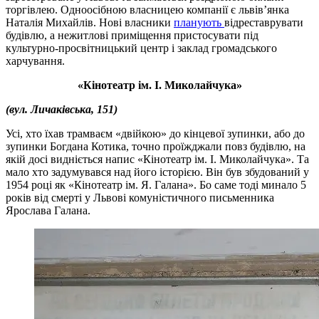
торгівлею. Одноосібною власницею компанії є львів’янка
Наталія Михайлів. Нові власники
планують
відреставрувати
будівлю, а нежитлові приміщення пристосувати під
культурно-просвітницький центр і заклад громадського
харчування.
«Кінотеатр ім. І. Миколайчука»
(вул. Личаківська, 151)
Усі, хто їхав трамваєм «двійкою» до кінцевої зупинки, або до
зупинки Богдана Котика, точно проїжджали повз будівлю, на
якій досі видніється напис «Кінотеатр ім. І. Миколайчука». Та
мало хто задумувався над його історією. Він був збудований у
1954 році як «Кінотеатр ім. Я. Галана». Бо саме тоді минало 5
років від смерті у Львові комуністичного письменника
Ярослава Галана.