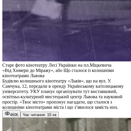
Старе фото кінотеатру Лесі Українки на пл.Міцкевича
«Від Химери до Міражу», або Що сталося із колишніми
кінотеатрами Львова
Будівлю колишнього кінотеатру «Львів», що на вул. У.
Самчука, 12, передали в оренду Українському католицькому
університету. УКУ планує організувати тут виставковий,
освітньо-культурний мистецький центр Львова та науковий
простір. «
Твоє місто
» пропонує нагадати, що сталося з
колишніми кінотеатрами міста і що з’явилося замість них.
4606
Час читання: 10 хв