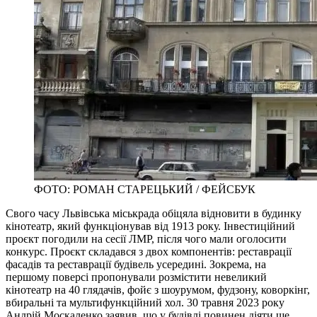
ФОТО: РОМАН СТАРЕЦЬКИЙ / ФЕЙСБУК
Свого часу Львівська міськрада обіцяла відновити в будинку
кінотеатр, який функціонував від 1913 року. Інвестиційний
проєкт погодили на сесії ЛМР, після чого мали оголосити
конкурс. Проєкт складався з двох компонентів: реставрації
фасадів та реставрації будівель усередині. Зокрема, на
першому поверсі пропонували розмістити невеликий
кінотеатр на 40 глядачів, фойє з шоурумом, фудзону, коворкінг,
вбиральні та мультифункційний хол. 30 травня 2023 року
Андрій Москаленко заявив, що у будівлі повинен діяти ще