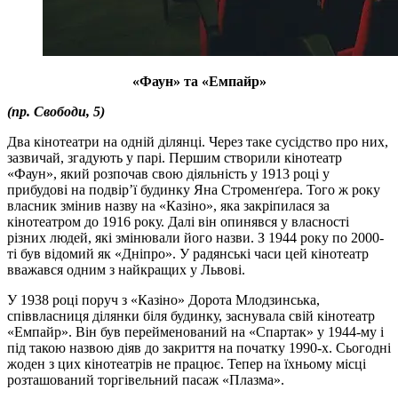
«Фаун» та «Емпайр»
(пр. Свободи, 5)
Два кінотеатри на одній ділянці. Через таке сусідство про них,
зазвичай, згадують у парі. Першим створили кінотеатр
«Фаун», який розпочав свою діяльність у 1913 році у
прибудові на подвір’ї будинку Яна Строменґера. Того ж року
власник змінив назву на «Казіно», яка закріпилася за
кінотеатром до 1916 року. Далі він опинявся у власності
різних людей, які змінювали його назви. З 1944 року по 2000-
ті був відомий як «Дніпро». У радянські часи цей кінотеатр
вважався одним з найкращих у Львові.
У 1938 році поруч з «Казіно» Дорота Млодзинська,
співвласниця ділянки біля будинку, заснувала свій кінотеатр
«Емпайр». Він був перейменований на «Спартак» у 1944-му і
під такою назвою діяв до закриття на початку 1990-х. Сьогодні
жоден з цих кінотеатрів не працює. Тепер на їхньому місці
розташований торгівельний пасаж «Плазма».