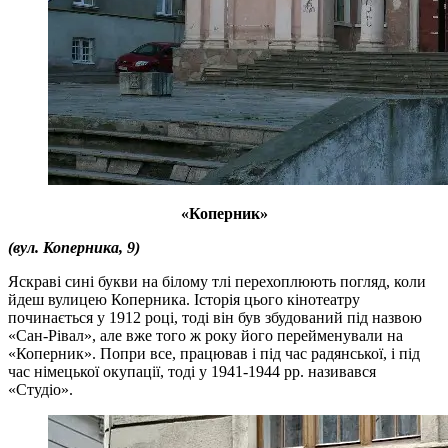
«Коперник»
(вул. Коперника, 9)
Яскраві сині букви на білому тлі перехоплюють погляд, коли
йдеш вулицею Коперника. Історія цього кінотеатру
починається у 1912 році, тоді він був збудований під назвою
«Сан-Рівал», але вже того ж року його перейменували на
«Коперник». Попри все, працював і під час радянської, і під
час німецької окупації, тоді у 1941-1944 рр. називався
«Студіо».