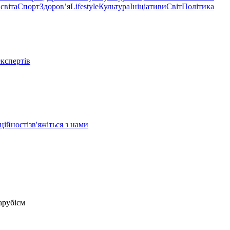
світа
Спорт
Здоровʼя
Lifestyle
Культура
Ініціативи
Світ
Політика
експертів
ційності
зв'яжіться з нами
арубієм