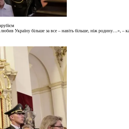
арубієм
н любив Україну більше за все – навіть більше, ніж родину…», – 