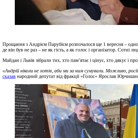
Прощання з Андрієм Парубієм розпочалося ще 1 вересня – одноча
де він був не раз – не як гість, а як голос і організатор. Сотн
Майдан і Львів зібрали тих, хто пам’ятає і цінує, хто дякує і пр
«Андрій ніколи не хотів, аби ми за ним сумували. Можливо, росі
сказав
народний депутат від фракції «Голос» Ярослав Юрчиши