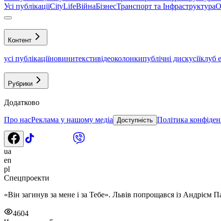
Усі публікації
CityLife
Війна
Бізнес
Транспорт та Інфраструктура
О
Контент
усі публікації
новини
тексти
відео
колонки
публічні дискусії
клуб 
Рубрики
Додатково
Про нас
Реклама у нашому медіа
Політика конфіден
Доступність
ua
en
pl
Спецпроекти
«Він загинув за мене і за Тебе». Львів попрощався із Андрієм П
4604