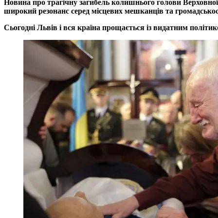
Новина про трагічну загибель колишнього голови Верховної 
широкий резонанс серед місцевих мешканців та громадськос
Сьогодні Львів і вся країна прощається із видатним політик