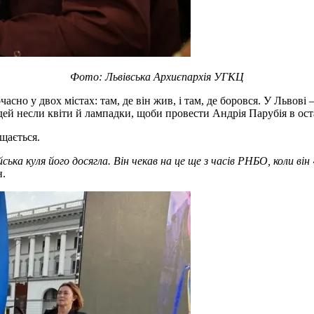
Фото: Львівська Архиєпархія УГКЦ
сно у двох містах: там, де він жив, і там, де боровся. У Львові
і людей несли квіти й лампадки, щоби провести Андрія Парубія в ос
ощається.
йська куля його досягла. Він чекав на це ще з часів РНБО, коли в
н.