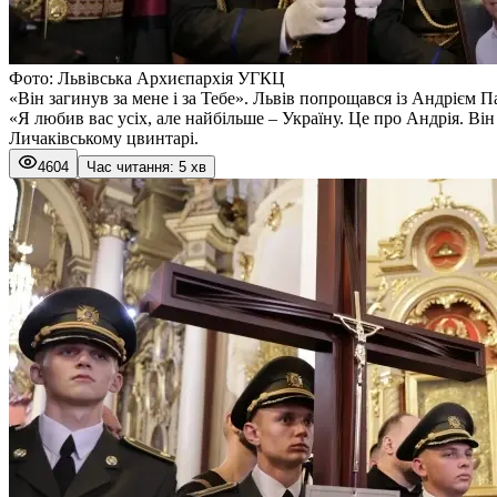
Фото: Львівська Архиєпархія УГКЦ
«Він загинув за мене і за Тебе». Львів попрощався із Андрієм П
«Я любив вас усіх, але найбільше – Україну. Це про Андрія. Ві
Личаківському цвинтарі.
4604
Час читання: 5 хв