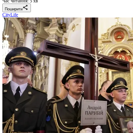
Час читання: 5 хв
Поширити
CityLife