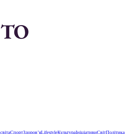
світа
Спорт
Здоровʼя
Lifestyle
Культура
Ініціативи
Світ
Політика