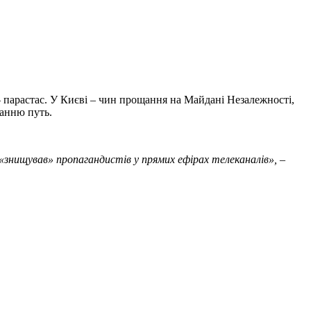
 – парастас. У Києві – чин прощання на Майдані Незалежності,
танню путь.
ін «знищував» пропагандистів у прямих ефірах телеканалів»,
–