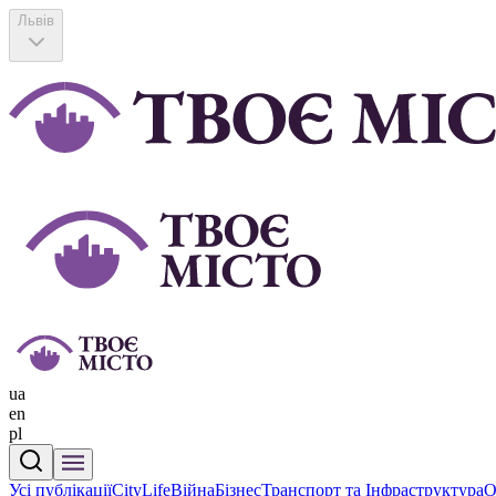
Львів
ua
en
pl
Усі публікації
CityLife
Війна
Бізнес
Транспорт та Інфраструктура
О