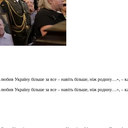
н любив Україну більше за все – навіть більше, ніж родину…», – 
н любив Україну більше за все – навіть більше, ніж родину…», – 