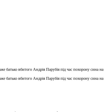
каже батько вбитого Андрія Парубія під час похорону сина на
каже батько вбитого Андрія Парубія під час похорону сина на