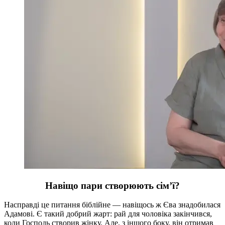
Навіщо пари створюють сім’ї?
Насправді це питання біблійне — навіщось ж Єва знадобилася
Адамові. Є такий добрий жарт: рай для чоловіка закінчився,
коли Господь створив жінку. Але, з іншого боку, він отримав