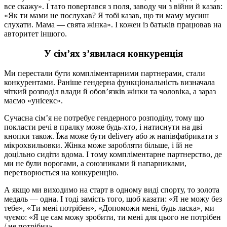
все скажу». І тато повертався з поля, заводу чи з війни й казав:
«Як ти мами не послухав? Я тобі казав, що ти маму мусиш
слухати. Мама — свята жінка». І кожен із батьків працював на
авторитет іншого.
У сім’ях з’явилася конкуренція
Ми перестали бути компліментарними партнерами, стали
конкурентами. Раніше гендерна функціональність визначала
чіткий розподіл влади й обов’язків жінки та чоловіка, а зараз
маємо «унісекс».
Сучасна сім’я не потребує гендерного розподілу, тому що
покласти речі в пралку може будь-хто, і натиснути на дві
кнопки також. Їжа може бути delivery або ж напівфабрикати з
мікрохвильовки. Жінка може заробляти більше, і їй не
доцільно сидіти вдома. І тому компліментарне партнерство, де
ми не були ворогами, а союзниками й напарниками,
перетворюється на конкуренцію.
А якщо ми виходимо на старт в одному виді спорту, то золота
медаль — одна. І тоді замість того, щоб казати: «Я не можу без
тебе», «Ти мені потрібен», «Допоможи мені, будь ласка», ми
чуємо: «Я це сам можу зробити, ти мені для цього не потрібен
/ не потрібна».