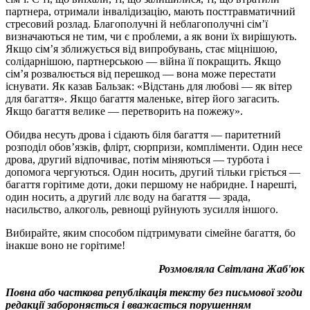
партнера, отримали інвалідизацію, мають посттравматичний
стресовий розлад. Благополучні й неблагополучні сім’ї
визначаються не тим, чи є проблеми, а як вони їх вирішують.
Якщо сім’я зближується від випробувань, стає міцнішою,
солідарнішою, партнерською — війна її покращить. Якщо
сім’я розвалюється від перешкод — вона може перестати
існувати. Як казав Бальзак: «Відстань для любові — як вітер
для багаття». Якщо багаття маленьке, вітер його загасить.
Якщо багаття велике — перетворить на пожежу».
Обидва несуть дрова і сідають біля багаття — паритетний
розподіл обов’язків, флірт, сюрпризи, компліменти. Один несе
дрова, другий відпочиває, потім міняються — турбота і
допомога чергуються. Один носить, другий тільки гріється —
багаття горітиме доти, доки першому не набридне. І нарешті,
один носить, а другий ллє воду на багаття — зрада,
насильство, алкоголь, ревнощі руйнують зусилля іншого.
Вибирайте, яким способом підтримувати сімейне багаття, бо
інакше воно не горітиме!
Розмовляла Світлана Жаб'юк
Повна або часткова републікація тексту без письмової згоди
редакції забороняється і вважається порушенням