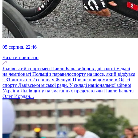
05 серпня, 22:46
Читати повністю
Львівський спортсмен Павло Баль виборов дві золоті медалі
на чемпіонаті Польщі з паравелоспорту на шосе, який відбувся
з 31 липня по 2 серпня у Жешуві.Про це повідомили в Офісі
спорту Львівської міської ради. У складі національної збірної
України Львівщину на змаганнях представляли Павло Баль та
Олег Йордан...