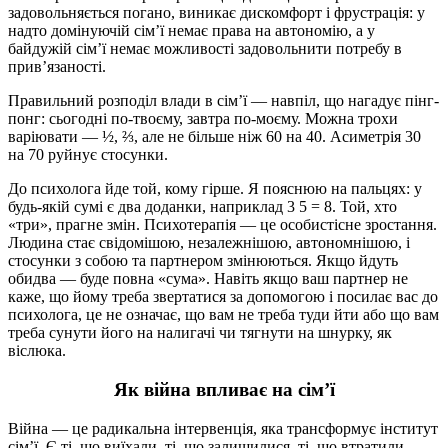
задовольняється погано, виникає дискомфорт і фрустрація: у
надто домінуючій сім’ї немає права на автономію, а у
байдужій сім’ї немає можливості задовольнити потребу в
прив’язаності.
Правильний розподіл влади в сім’ї — навпіл, що нагадує пінг-
понг: сьогодні по-твоєму, завтра по-моєму. Можна трохи
варіювати — ½, ⅔, але не більше ніж 60 на 40. Асиметрія 30
на 70 руйнує стосунки.
До психолога йде той, кому гірше. Я пояснюю на пальцях: у
будь-якій сумі є два доданки, наприклад 3 5 = 8. Той, хто
«три», прагне змін. Психотерапія — це особистісне зростання.
Людина стає свідомішою, незалежнішою, автономнішою, і
стосунки з собою та партнером змінюються. Якщо йдуть
обидва — буде повна «сума». Навіть якщо ваш партнер не
каже, що йому треба звертатися за допомогою і посилає вас до
психолога, це не означає, що вам не треба туди йти або що вам
треба сунути його на налигачі чи тягнути на шнурку, як
віслюка.
Як війна впливає на сім’ї
Війна — це радикальна інтервенція, яка трансформує інститут
сім’ї. Є ті, що виїхали, ті, що залишилися, ті, що втратили