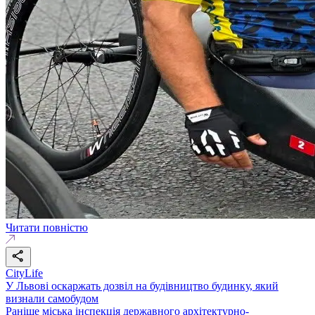
Читати повністю
CityLife
У Львові оскаржать дозвіл на будівництво будинку, який
визнали самобудом
Раніше міська інспекція державного архітектурно-