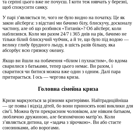
та серпні цього вже не почуєш. І коти теж нявчать у березні,
щоб спокусити самку.
У парі з’являється те, чого не було видно на початку. Це як
закон айсберга: з відстані ми бачимо білу, блискучу, досконалу
частину, але об що розбився «Титанік»? Об айсберг, коли
наблизився. Коли ми разом 24/7 і 365 днів на рік, бачимо не
тільки білий блискучий чубчик, а й те, що було під водою —
велику глибу брудного льоду, в шість разів більшу, яка
абсорбує всю грязюку океану.
Якщо ви йшли на побачення «білим і пухнастим», бо вдома
сварилися з батьками, тепер цього немає. Ви разом, і
сваритися чи битися можна вже один з одним. Далі пара
притирається. І ось — чергова криза.
Головна сімейна криза
Кризи маркуються за різними критеріями. Найтрадиційніша
— це поява і відхід дітей, бо вони приносять нові виклики для
сім’ї. Можна бути прекрасним чоловіком, але ніяким батьком,
люблячою дружиною, але безпомічною матір’ю. Коли
з’являється дитина, це «задача з зірочкою». Ви або стаєте
союзниками, або ворогами.