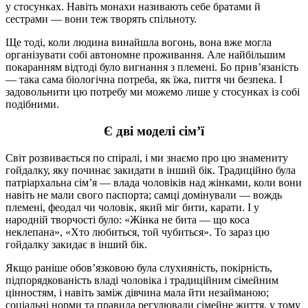
у стосунках. Навіть монахи називають себе братами й
сестрами — вони теж творять спільноту.
Ще тоді, коли людина винайшла вогонь, вона вже могла
організувати собі автономне проживання. Але найбільшим
покаранням відтоді було вигнання з племені. Бо прив’язаність
— така сама біологічна потреба, як їжа, пиття чи безпека. І
задовольнити цю потребу ми можемо лише у стосунках із собі
подібними.
Є дві моделі сім’ї
Світ розвивається по спіралі, і ми знаємо про цю знамениту
гойдалку, яку починає закидати в інший бік. Традиційно була
патріархальна сім’я — влада чоловіків над жінками, коли вони
навіть не мали свого паспорта; самці домінували — вождь
племені, феодал чи чоловік, який міг бити, карати. І у
народній творчості було: «Жінка не бита — що коса
неклепана», «Хто любиться, той чубиться». То зараз цю
гойдалку закидає в інший бік.
Якщо раніше обов’язковою була слухняність, покірність,
підпорядкованість владі чоловіка і традиційним сімейним
цінностям, і навіть заміж дівчина мала йти незайманою;
соціальні норми та правила регулювали сімейне життя, у тому