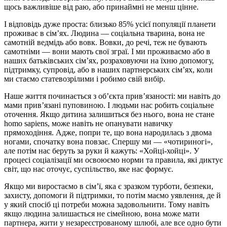
щось важливіше від раю, або принаймні не менш цінне.
І відповідь дуже проста: близько 85% усієї популяції планети
проживає в сім’ях. Людина — соціальна тварина, вона не
самотній ведмідь або вовк. Вовки, до речі, теж не бувають
самотніми — вони мають свої зграї. І ми проживаємо або в
наших батьківських сім’ях, розраховуючи на їхню допомогу,
підтримку, супровід, або в наших партнерських сім’ях, коли
ми стаємо статевозрілими і робимо свій вибір.
Наше життя починається з об’єкта прив’язаності: ми навіть до
мами прив’язані пуповиною. І людьми нас робить соціальне
оточення. Якщо дитина залишиться без нього, вона не стане
homo sapiens, може навіть не опанувати навичку
прямоходіння. Адже, попри те, що вона народилась з двома
ногами, спочатку вона повзає. Спершу ми — «чотириногі»,
але потім нас беруть за руки й кажуть: «Хойці-хойці». У
процесі соціалізації ми освоюємо норми та правила, які диктує
світ, що нас оточує, суспільство, яке нас формує.
Якщо ми виростаємо в сім’ї, яка є зразком турботи, безпеки,
захисту, допомоги й підтримки, то потім маємо уявлення, де й
у який спосіб ці потреби можна задовольнити. Тому навіть
якщо людина залишається не сімейною, вона може мати
партнера, жити у незареєстрованому шлюбі, але все одно бути