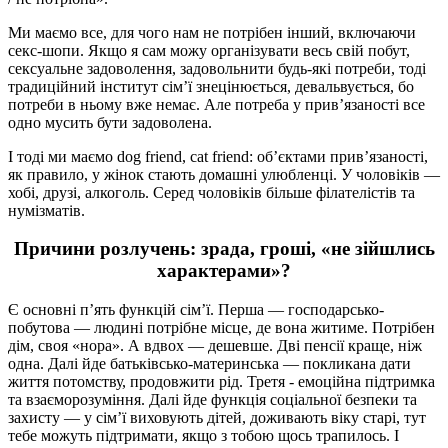
Ми маємо все, для чого нам не потрібен інший, включаючи
секс-шопи. Якщо я сам можу організувати весь свій побут,
сексуальне задоволення, задовольнити будь-які потреби, тоді
традиційний інститут сім’ї знецінюється, девальвується, бо
потреби в ньому вже немає. Але потреба у прив’язаності все
одно мусить бути задоволена.
І тоді ми маємо dog friend, cat friend: об’єктами прив’язаності,
як правило, у жінок стають домашні улюбленці. У чоловіків —
хобі, друзі, алкоголь. Серед чоловіків більше філателістів та
нумізматів.
Причини розлучень: зрада, гроші, «не зійшлись
характерами»?
Є основні п’ять функцій сім’ї. Перша — господарсько-
побутова — людині потрібне місце, де вона житиме. Потрібен
дім, своя «нора». А вдвох — дешевше. Дві пенсії краще, ніж
одна. Далі йде батьківсько-материнська — покликана дати
життя потомству, продовжити рід. Третя - емоційна підтримка
та взаєморозуміння. Далі йде функція соціальної безпеки та
захисту — у сім’ї виховують дітей, доживають віку старі, тут
тебе можуть підтримати, якщо з тобою щось трапилось. І