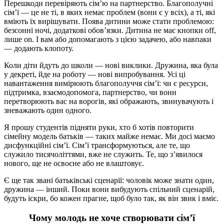
Перешкоди перевіряють сім’ю на партнерство. Благополучні
сім’ї — це не ті, в яких немає проблем (вони є у всіх), а ті, які
вміють їх вирішувати. Поява дитини може стати проблемою:
безсонні ночі, додаткові обов’язки. Дитина не має кнопки off,
лише on. І вам або допомагають з цією задачею, або навпаки
— додають клопоту.
Коли діти йдуть до школи — нові виклики. Дружина, яка була
у декреті, йде на роботу — нові випробування. Усі ці
навантаження вимірюють благополуччя сім’ї: чи є ресурси,
підтримка, взаємодопомога, партнерство, чи вони
перетворюють вас на ворогів, які ображають, звинувачують і
зневажають один одного.
Я прошу студентів підняти руки, хто б хотів повторити
сімейну модель батьків — таких майже немає. Ми досі маємо
дисфункційні сім’ї. Сім’ї трансформуються, але те, що
служило тисячоліттями, вже не служить. Те, що з’явилося
нового, ще не освоєне або не влаштовує.
Є ще так звані батьківські сценарії: чоловік може знати один,
дружина — інший. Поки вони вибудують спільний сценарій,
будуть іскри, бо кожен прагне, щоб було так, як він звик і вміє.
Чому молодь не хоче створювати сім’ї