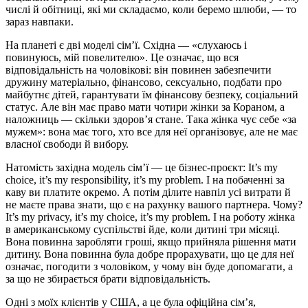
числі й обітниці, які ми складаємо, коли беремо шлюби, — то
зараз навпаки.
На планеті є дві моделі сім’ї. Східна — «слухаюсь і
повинуюсь, мій повелителю». Це означає, що вся
відповідальність на чоловікові: він повинен забезпечити
дружину матеріально, фінансово, сексуально, подбати про
майбутнє дітей, гарантувати їм фінансову безпеку, соціальний
статус. Але він має право мати чотири жінки за Кораном, а
наложниць — скільки здоров’я стане. Така жінка чує себе «за
мужем»: вона має того, хто все для неї організовує, але не має
власної свободи й вибору.
Натомість західна модель сім’ї — це бізнес-проєкт: It’s my
choice, it’s my responsibility, it’s my problem. І на побаченні за
каву ви платите окремо. А потім ділите навпіл усі витрати й
не маєте права знати, що є на рахунку вашого партнера. Чому?
It’s my privacy, it’s my choice, it’s my problem. І на роботу жінка
в американському суспільстві йде, коли дитині три місяці.
Вона повинна заробляти гроші, якщо прийняла рішення мати
дитину. Вона повинна була добре прорахувати, що це для неї
означає, погодити з чоловіком, у чому він буде допомагати, а
за що не збирається брати відповідальність.
Одні з моїх клієнтів у США, а це була офіційна сім’я,