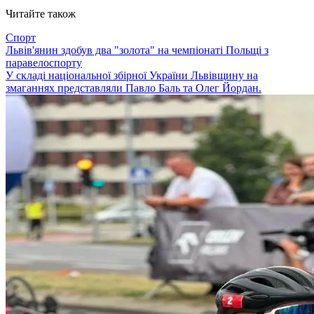
Читайте також
Спорт
Львів'янин здобув два "золота" на чемпіонаті Польщі з
паравелоспорту
У складі національної збірної України Львівщину на
змаганнях представляли Павло Баль та Олег Йордан.