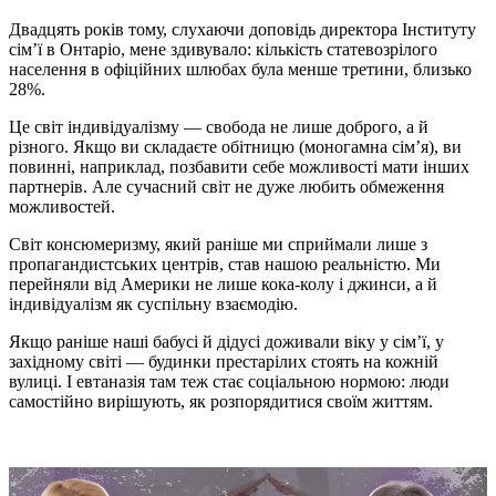
Двадцять років тому, слухаючи доповідь директора Інституту
сім’ї в Онтаріо, мене здивувало: кількість статевозрілого
населення в офіційних шлюбах була менше третини, близько
28%.
Це світ індивідуалізму — свобода не лише доброго, а й
різного. Якщо ви складаєте обітницю (моногамна сім’я), ви
повинні, наприклад, позбавити себе можливості мати інших
партнерів. Але сучасний світ не дуже любить обмеження
можливостей.
Світ консюмеризму, який раніше ми сприймали лише з
пропагандистських центрів, став нашою реальністю. Ми
перейняли від Америки не лише кока-колу і джинси, а й
індивідуалізм як суспільну взаємодію.
Якщо раніше наші бабусі й дідусі доживали віку у сім’ї, у
західному світі — будинки престарілих стоять на кожній
вулиці. І евтаназія там теж стає соціальною нормою: люди
самостійно вирішують, як розпорядитися своїм життям.