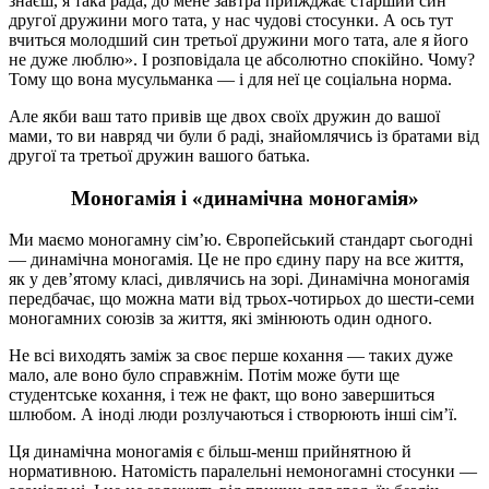
знаєш, я така рада, до мене завтра приїжджає старший син
другої дружини мого тата, у нас чудові стосунки. А ось тут
вчиться молодший син третьої дружини мого тата, але я його
не дуже люблю». І розповідала це абсолютно спокійно. Чому?
Тому що вона мусульманка — і для неї це соціальна норма.
Але якби ваш тато привів ще двох своїх дружин до вашої
мами, то ви навряд чи були б раді, знайомлячись із братами від
другої та третьої дружин вашого батька.
Моногамія і «динамічна моногамія»
Ми маємо моногамну сім’ю. Європейський стандарт сьогодні
— динамічна моногамія. Це не про єдину пару на все життя,
як у дев’ятому класі, дивлячись на зорі. Динамічна моногамія
передбачає, що можна мати від трьох-чотирьох до шести-семи
моногамних союзів за життя, які змінюють один одного.
Не всі виходять заміж за своє перше кохання — таких дуже
мало, але воно було справжнім. Потім може бути ще
студентське кохання, і теж не факт, що воно завершиться
шлюбом. А іноді люди розлучаються і створюють інші сім’ї.
Ця динамічна моногамія є більш-менш прийнятною й
нормативною. Натомість паралельні немоногамні стосунки —