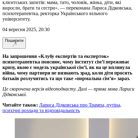
клієнтських запитів: мама, тато, чоловік, жінка, діти, які
виросли, брати та сестри», — переконана Лариса Дідковська,
психотерапевтка, ректорка Українського вільного
університету.
04 вересня 2025, 20:30
Поширити
На запрошення «Клубу експертів та експерток»
психотерапевтка пояснює, чому інститут сім’ї переживає
кризу, якою є модель української сім’ї, як на це вплинула
війна, чому партнери не визнають зрад, коли діти просять
батьків розлучитись та що таке «нормальна сім’я» зараз.
Це скорочена версія відеоподкасту. Далі — пряма мова Лариси
Дідковської.
Читайте також:
Лариса Дідковська про Трампа, путіна,
психічні розлади та відповідальність