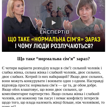
Що таке “нормальна сім’я” зараз?
Є чотири варіанти розподілу влади в сім’ї: сильний чоловік і
слабка жінка, сильна жінка і слабкий чоловік, двоє сильних,
двоє слабких. Котрий із них найкращий? Якщо двоє сильних,
вони можуть конкурувати і воювати один з одним. Насправді
відповідь проста: нормальна сім’я — це та, де обом добре.
Якщо обох влаштовує, що вони двоє сильних, це
компліментарне партнерство. Якщо сильна жінка і слабкий
чоловік, але кожному так пасує і немає конфлікту інтересів
щодо того, що влада належить жінці більше, ніж чоловікові, то
чому ні?