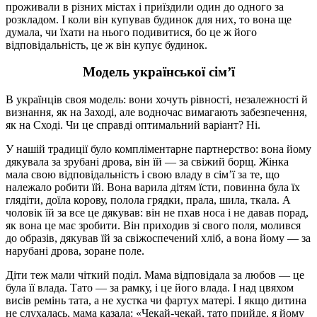
проживали в різних містах і приїздили один до одного за
розкладом. І коли він купував будинок для них, то вона ще
думала, чи їхати на нього подивитися, бо це ж його
відповідальність, це ж він купує будинок.
Модель української сім’ї
В українців своя модель: вони хочуть рівності, незалежності й
визнання, як на Заході, але водночас вимагають забезпечення,
як на Сході. Чи це справді оптимальний варіант? Ні.
У нашій традиції було компліментарне партнерство: вона йому
дякувала за зрубані дрова, він їй — за свіжий борщ. Жінка
мала свою відповідальність і свою владу в сім’ї за те, що
належало робити їй. Вона варила дітям їсти, повинна була їх
глядіти, доїла корову, полола грядки, прала, шила, ткала. А
чоловік їй за все це дякував: він не пхав носа і не давав порад,
як вона це має зробити. Він приходив зі свого поля, молився
до образів, дякував їй за свіжоспечений хліб, а вона йому — за
нарубані дрова, зоране поле.
Діти теж мали чіткий поділ. Мама відповідала за любов — це
була її влада. Тато — за рамку, і це його влада. І над цвяхом
висів ремінь тата, а не хустка чи фартух матері. І якщо дитина
не слухалась, мама казала: «Чекай-чекай, тато прийде, я йому