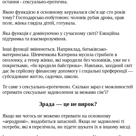
остання - сексуально-еротична.
Якою функцією в основному керувалася сім’я ще сто років
тому? Господарсько-побутовою: чоловік рубав дрова, орав
поле, жінка гляділа дітей, готувала.
Яка функція є домінуючою у сучасному світі? Емоційна
підтримка та взаєморозуміння.
Інші функції змінюються. Наприклад, батьківсько-
материнська. Шевченкова Катерина мусила стрибати в
ополонку, а тепер жінки, які народили без чоловіків, уже не є
покритками, «бо вродили байстрюка». Навпаки, західний світ
дає їм серйозну фінансову допомогу і соціальні преференції —
субсидоване житло, садочки, школи.
Те саме з сексуально-еротичною. Скільки зараз є можливостей
отримати сексуальне задоволення за межами сім’ї?
Зрада — це не вирок?
Якщо ми чогось не можемо отримати на основному
«аеродромі», знадобиться запасний. Якщо не задоволені ті
потреби, які я перелічила, ви підете шукати їх в іншому місці.