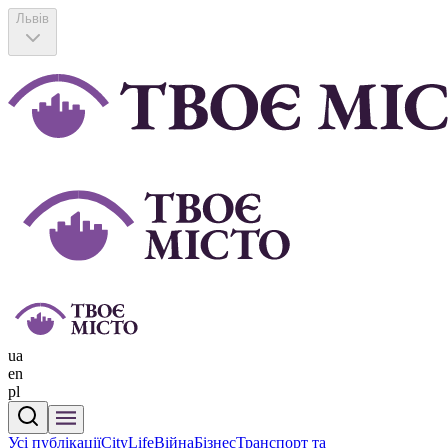
Львів
ua
en
pl
Усі публікації
CityLife
Війна
Бізнес
Транспорт та