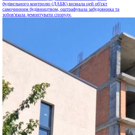
будівельного контролю (ДАБК) визнала цей об'єкт
самочинним будівництвом, оштрафувала забудовника та
зобов'язала демонтувати споруду.