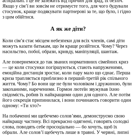
асоціальні. І це не залежить від причин для зрад, їх безліч.
Якщо у сім’ї ви зовсім не отримуєте того, для чого будували
стосунок, краще подякувати партнерові за те, що було, і гідно
з цим обійтися.
А як же діти?
Коли сім’я стає місцем небезпеки для всіх членів, самі діти
можуть казати батькам, що їм краще розійтися. Чому? Через
насильство, побої, образи, кривду, маніпуляції, шантаж.
Але повернемося до так званих нормативних сімейних криз
— це коли стосунки погіршуються, стають напруженими,
емоційна дистанція зростає, коли пару мало що єднає. Перша
криза трапляється приблизно в перший-третій рік спільного
життя. Чому? Бо вони ще не були чоловіком і дружиною, були
закоханими, нареченими. Гормон лютеїн звужував їхню
свідомість, робив їх найкращими один для одного. Але потім
його секреція припинилася, і вони починають говорити один
одному: «Ти хто?»
На побаченні ми щебечемо солов’ями, демонструємо свою
найкращу частину. Всі прекрасно одягнені, говорять солодкі
слова, поводять себе просоціально — бо хочуть, щоб їх
обрали. Але солов’ї щебечуть лише в травні. У червні, липні