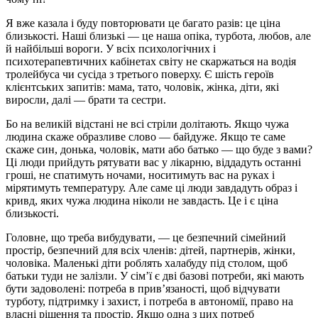
Я вже казала і буду повторювати це багато разів: це ціна
близькості. Наші близькі — це наша опіка, турбота, любов, але
й найбільші вороги. У всіх психологічних і
психотерапевтичних кабінетах світу не скаржаться на водія
тролейбуса чи сусіда з третього поверху. Є шість героїв
клієнтських запитів: мама, тато, чоловік, жінка, діти, які
виросли, далі — брати та сестри.
Бо на великій відстані не всі стріли долітають. Якщо чужа
людина скаже образливе слово — байдуже. Якщо те саме
скаже син, донька, чоловік, мати або батько — що буде з вами?
Ці люди прийдуть рятувати вас у лікарню, віддадуть останні
гроші, не спатимуть ночами, носитимуть вас на руках і
мірятимуть температуру. Але саме ці люди завдадуть образ і
кривд, яких чужа людина ніколи не завдасть. Це і є ціна
близькості.
Головне, що треба вибудувати, — це безпечний сімейний
простір, безпечний для всіх членів: дітей, партнерів, жінки,
чоловіка. Маленькі діти роблять халабуду під столом, щоб
батьки туди не залізли. У сім’ї є дві базові потреби, які мають
бути задоволені: потреба в прив’язаності, щоб відчувати
турботу, підтримку і захист, і потреба в автономії, право на
власні рішення та простір. Якщо одна з цих потреб