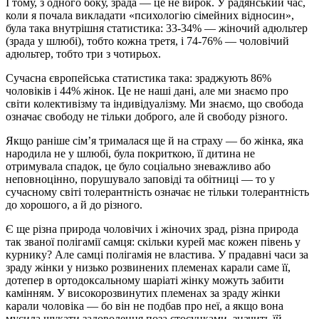
І тому, з одного боку, зрада — це не вирок. У радянський час,
коли я почала викладати «психологію сімейних відносин»,
була така внутрішня статистика: 33-34% — жіночий адюльтер
(зрада у шлюбі), тобто кожна третя, і 74-76% — чоловічий
адюльтер, тобто три з чотирьох.
Сучасна європейська статистика така: зраджують 86%
чоловіків і 44% жінок. Це не наші дані, але ми знаємо про
світи колективізму та індивідуалізму. Ми знаємо, що свобода
означає свободу не тільки доброго, але й свободу різного.
Якщо раніше сім’я трималася ще й на страху — бо жінка, яка
народила не у шлюбі, була покриткою, її дитина не
отримувала спадок, це було соціально зневажливо або
неповноцінно, порушувало заповіді та обітниці — то у
сучасному світі толерантність означає не тільки толерантність
до хорошого, а й до різного.
Є ще різна природа чоловічих і жіночих зрад, різна природа
так званої полігамії самця: скільки курей має кожен півень у
курнику? Але самці полігамія не властива. У прадавні часи за
зраду жінки у низько розвинених племенах карали саме її,
дотепер в ортодоксальному шаріаті жінку можуть забити
камінням. У високорозвинутих племенах за зраду жінки
карали чоловіка — бо він не подбав про неї, а якщо вона
мусила шукати задоволення поза стосунками, значить їй