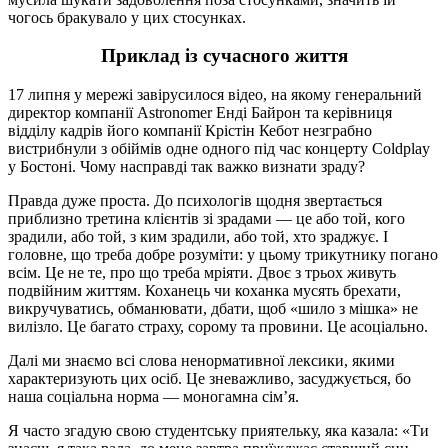
чогось бракувало у цих стосунках.
Приклад із сучасного життя
17 липня у мережі завірусилося відео, на якому генеральний
директор компанії Astronomer Енді Байрон та керівниця
відділу кадрів його компанії Крістін Кебот незграбно
вистрибнули з обіймів одне одного під час концерту Coldplay
у Бостоні. Чому насправді так важко визнати зраду?
Правда дуже проста. До психологів щодня звертається
приблизно третина клієнтів зі зрадами — це або той, кого
зрадили, або той, з ким зрадили, або той, хто зраджує. І
головне, що треба добре розуміти: у цьому трикутнику погано
всім. Це не те, про що треба мріяти. Двоє з трьох живуть
подвійним життям. Коханець чи коханка мусять брехати,
викручуватись, обманювати, дбати, щоб «шило з мішка» не
вилізло. Це багато страху, сорому та провини. Це асоціально.
Далі ми знаємо всі слова ненормативної лексики, якими
характеризують цих осіб. Це зневажливо, засуджується, бо
наша соціальна норма — моногамна сім’я.
Я часто згадую свою студентську приятельку, яка казала: «Ти