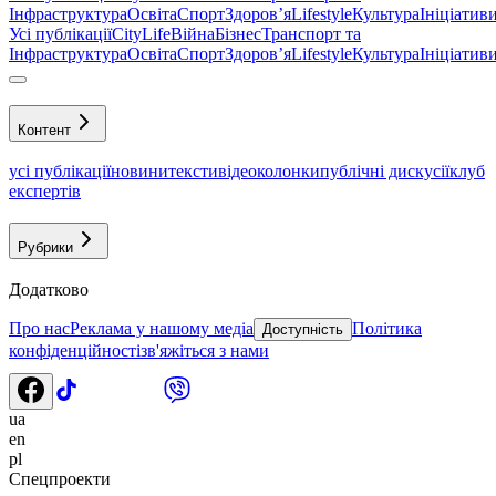
Інфраструктура
Освіта
Спорт
Здоровʼя
Lifestyle
Культура
Ініціатив
Усі публікації
CityLife
Війна
Бізнес
Транспорт та
Інфраструктура
Освіта
Спорт
Здоровʼя
Lifestyle
Культура
Ініціатив
Контент
усі публікації
новини
тексти
відео
колонки
публічні дискусії
клуб
експертів
Рубрики
Додатково
Про нас
Реклама у нашому медіа
Політика
Доступність
конфіденційності
зв'яжіться з нами
ua
en
pl
Спецпроекти