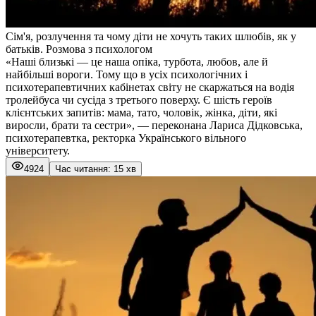
Сім'я, розлучення та чому діти не хочуть таких шлюбів, як у
батьків. Розмова з психологом
«Наші близькі — це наша опіка, турбота, любов, але й
найбільші вороги. Тому що в усіх психологічних і
психотерапевтичних кабінетах світу не скаржаться на водія
тролейбуса чи сусіда з третього поверху. Є шість героїв
клієнтських запитів: мама, тато, чоловік, жінка, діти, які
виросли, брати та сестри», — переконана Лариса Дідковська,
психотерапевтка, ректорка Українського вільного
університету.
4924
Час читання: 15 хв