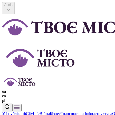
Львів
ua
en
pl
Усі публікації
CityLife
Війна
Бізнес
Транспорт та Інфраструктура
О