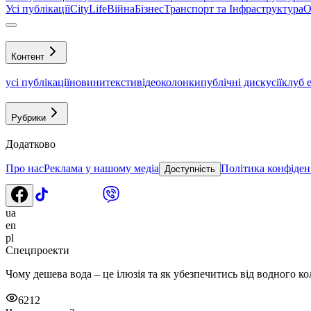
Усі публікації
CityLife
Війна
Бізнес
Транспорт та Інфраструктура
О
Контент
усі публікації
новини
тексти
відео
колонки
публічні дискусії
клуб 
Рубрики
Додатково
Про нас
Реклама у нашому медіа
Політика конфіден
Доступність
ua
en
pl
Спецпроекти
Чому дешева вода – це ілюзія та як убезпечитись від водного к
6212