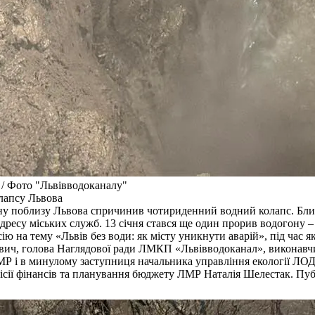
 / Фото "Львівводоканалу"
олапсу Львова
у поблизу Львова спричинив чотириденний водний колапс. Близь
дресу міських служб. 13 січня стався ще один прорив водогону 
ію на тему «Львів без води: як місту уникнути аварій», під час я
ч, голова Наглядової ради ЛМКП «Львівводоканал», виконавчий
Р і в минулому заступниця начальника управління екології ЛОД
ії фінансів та планування бюджету ЛМР Наталія Шелестак. Публ