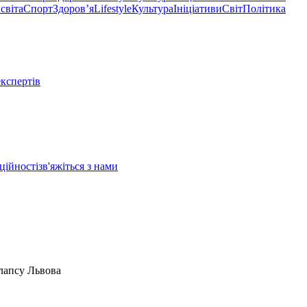
світа
Спорт
Здоровʼя
Lifestyle
Культура
Ініціативи
Світ
Політика
експертів
ційності
зв'яжіться з нами
олапсу Львова