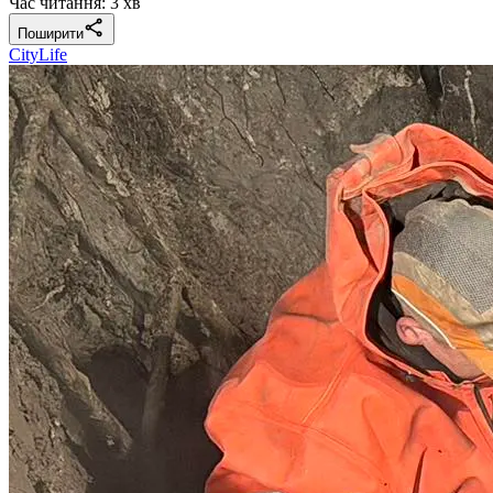
Час читання: 3 хв
Поширити
CityLife