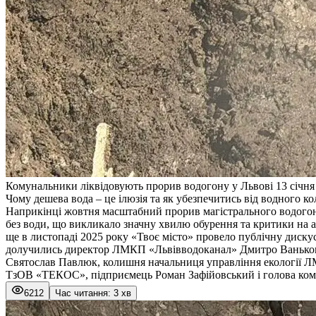
Комунальники ліквідовують прорив водогону у Львові 13 січня
Чому дешева вода – це ілюзія та як убезпечитись від водного к
Наприкінці жовтня масштабний прорив магістрального водогон
без води, що викликало значну хвилю обурення та критики на а
ще в листопаді 2025 року «
Твоє місто
» провело публічну дискус
долучились директор ЛМКП «Львівводоканал» Дмитро Ванькови
Святослав Павлюк, колишня начальниця управління екології ЛМ
ТзОВ «ТЕКОС», підприємець Роман Зафійовський і голова коміс
6212
Час читання: 3 хв