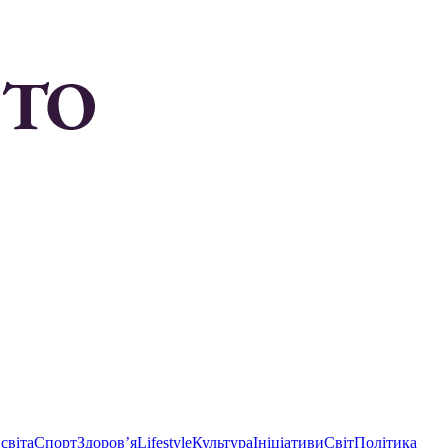
світа
Спорт
Здоровʼя
Lifestyle
Культура
Ініціативи
Світ
Політика