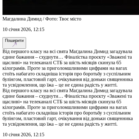
Магдалина Димид / Фото: Твоє місто
10 січня 2026, 12:15
Поширити
Від першого класу на всі свята Маґдалина Димид загадувала
єдине бажання – схуднути… Фіналістка проєкту «Зважені та
щасливі» на телеканалі СТБ за шість місяців скинула 65
кілограмів. Проте за приголомшливими цифрами на вагах
стоїть набагато складніша історія про боротьбу з суспільним
булінгом, пластовий гарт, очікування від доньки священника
та усвідомлення, що їжа – це не єдина радість у житті.
Від першого класу на всі свята Маґдалина Димид загадувала
єдине бажання – схуднути… Фіналістка проєкту «Зважені та
щасливі» на телеканалі СТБ за шість місяців скинула 65
кілограмів. Проте за приголомшливими цифрами на вагах
стоїть набагато складніша історія про боротьбу з суспільним
булінгом, пластовий гарт, очікування від доньки священника
та усвідомлення, що їжа – це не єдина радість у житті.
10 січня 2026, 12:15