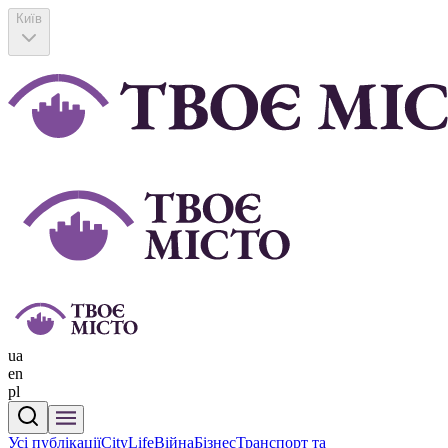
Київ
ua
en
pl
Усі публікації
CityLife
Війна
Бізнес
Транспорт та