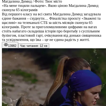
Магдалина Димид / Фото: Твоє місто
«На мене тицяли пальцем». Якою ціною Маґдалина Димид
скинула 65 кілограмів
Від першого класу на всі свята Маґдалина Димид загадувала
єдине бажання – схуднути… Фіналістка проєкту «Зважені та
щасливі» на телеканалі СТБ за шість місяців скинула 65
кілограмів. Проте за приголомшливими цифрами на вагах
стоїть набагато складніша історія про боротьбу з суспільним
булінгом, пластовий гарт, очікування від доньки священника
та усвідомлення, що їжа – це не єдина радість у житті.
13982
Час читання: 12 хв