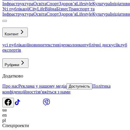
Інфраструктура
Освіта
Спорт
Здоровʼя
Lifestyle
Культура
Ініціатив
Усі публікації
CityLife
Війна
Бізнес
Транспорт та
Інфраструктура
Освіта
Спорт
Здоровʼя
Lifestyle
Культура
Ініціатив
Контент
усі публікації
новини
тексти
відео
колонки
публічні дискусії
клуб
експертів
Рубрики
Додатково
Про нас
Реклама у нашому медіа
Політика
Доступність
конфіденційності
зв'яжіться з нами
ua
en
pl
Спецпроекти