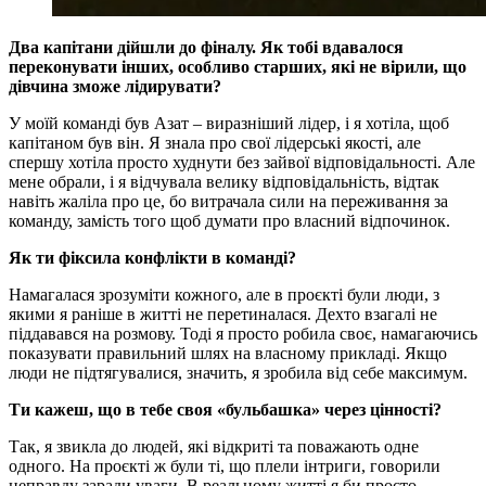
Два капітани дійшли до фіналу. Як тобі вдавалося
переконувати інших, особливо старших, які не вірили, що
дівчина зможе лідирувати?
У моїй команді був Азат – виразніший лідер, і я хотіла, щоб
капітаном був він. Я знала про свої лідерські якості, але
спершу хотіла просто худнути без зайвої відповідальності. Але
мене обрали, і я відчувала велику відповідальність, відтак
навіть жаліла про це, бо витрачала сили на переживання за
команду, замість того щоб думати про власний відпочинок.
Як ти фіксила конфлікти в команді?
Намагалася зрозуміти кожного, але в проєкті були люди, з
якими я раніше в житті не перетиналася. Дехто взагалі не
піддавався на розмову. Тоді я просто робила своє, намагаючись
показувати правильний шлях на власному прикладі. Якщо
люди не підтягувалися, значить, я зробила від себе максимум.
Ти кажеш, що в тебе своя «бульбашка» через цінності?
Так, я звикла до людей, які відкриті та поважають одне
одного. На проєкті ж були ті, що плели інтриги, говорили
неправду заради уваги. В реальному житті я би просто