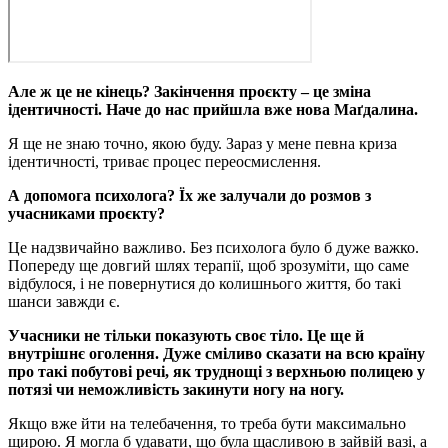
Але ж це не кінець? Закінчення проєкту – це зміна
ідентичності. Наче до нас прийшла вже нова Маґдалина.
Я ще не знаю точно, якою буду. Зараз у мене певна криза
ідентичності, триває процес переосмислення.
А допомога психолога? Їх же залучали до розмов з
учасниками проєкту?
Це надзвичайно важливо. Без психолога було б дуже важко.
Попереду ще довгий шлях терапії, щоб зрозуміти, що саме
відбулося, і не повернутися до колишнього життя, бо такі
шанси завжди є.
Учасники не тільки показують своє тіло. Це ще й
внутрішнє оголення. Дуже сміливо сказати на всю країну
про такі побутові речі, як труднощі з верхньою полицею у
потязі чи неможливість закинути ногу на ногу.
Якщо вже йти на телебачення, то треба бути максимально
щирою. Я могла б удавати, що була щасливою в зайвій вазі, а