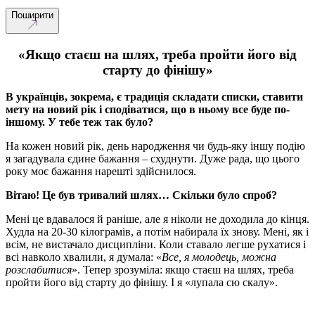
Поширити
«
Якщо стаєш на шлях, треба пройти його від
старту до фінішу
»
В українців, зокрема, є традиція складати списки, ставити
мету на новий рік і сподіватися, що в ньому все буде по-
іншому. У тебе теж так було?
На кожен новий рік, день народження чи будь-яку іншу подію
я загадувала єдине бажання – схуднути. Дуже рада, що цього
року моє бажання нарешті здійснилося.
Вітаю! Це був тривалий шлях… Скільки було спроб?
Мені це вдавалося й раніше, але я ніколи не доходила до кінця.
Худла на 20-30 кілограмів, а потім набирала їх знову. Мені, як і
всім, не вистачало дисципліни. Коли ставало легше рухатися і
всі навколо хвалили, я думала: «
Все, я молодець, можна
розслабитися
». Тепер зрозуміла: якщо стаєш на шлях, треба
пройти його від старту до фінішу. І я «лупала сю скалу».