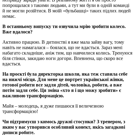
попрощалася з такими людьми, а тут ми були в одній команді
й не могли розійтися. В моїй «бульбашці» таких підлих людей
немає.
В останньому випуску ти озвучила мрію зробити колесо.
Вже вдалося?
Активно працюю. В дитинстві я вже мала зайву вагу, тому
навіть не намагалася – боялася, що не вдасться. Зараз мені
набагато складніше, аніж тим, що навчилися колись. Тренуюся
біля стінки, закидаю ноги догори. Впевнена, що скоро все
вдасться.
На проєкті була директорка школи, яка теж ставила себе
на нижчі місця. Для мене це портрет української жінки,
готової робити все задля дітей, чоловіка, роботи, а вже
потім задля себе. Ця зміна «хто я і що можу зробити» є
важливою трансформацією.
Майя – молодець, я дуже пишаюся її величезною
трансформацією!
Чи підтримуєш з кимось дружні стосунки? З тренером, з
яким у вас утворився особливий конект, якісь загадкові
дописи робите.