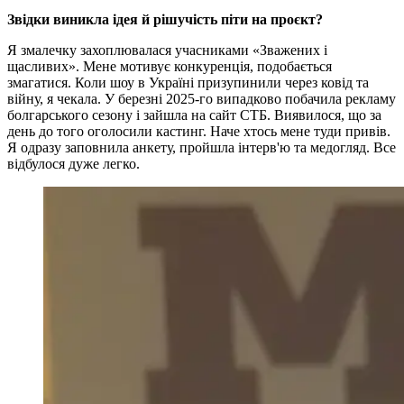
Звідки виникла ідея й рішучість піти на проєкт?
Я змалечку захоплювалася учасниками «Зважених і
щасливих». Мене мотивує конкуренція, подобається
змагатися. Коли шоу в Україні призупинили через ковід та
війну, я чекала. У березні 2025-го випадково побачила рекламу
болгарського сезону і зайшла на сайт СТБ. Виявилося, що за
день до того оголосили кастинг. Наче хтось мене туди привів.
Я одразу заповнила анкету, пройшла інтерв'ю та медогляд. Все
відбулося дуже легко.