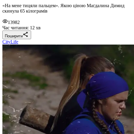
«На мене тицяли пальцем». Якою ціною Маґдалина Димид
скинула 65 кілограмів
13982
Час читання: 12 хв
Поширити
CityLife