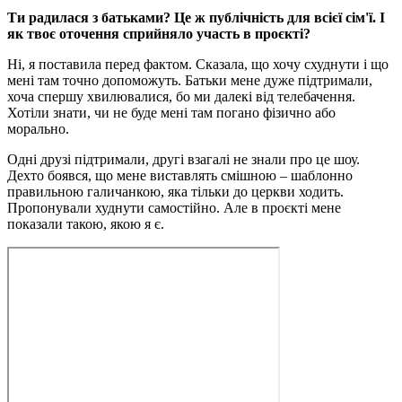
Ти радилася з батьками? Це ж публічність для всієї сім'ї. І
як твоє оточення сприйняло участь в проєкті?
Ні, я поставила перед фактом. Сказала, що хочу схуднути і що
мені там точно допоможуть. Батьки мене дуже підтримали,
хоча спершу хвилювалися, бо ми далекі від телебачення.
Хотіли знати, чи не буде мені там погано фізично або
морально.
Одні друзі підтримали, другі взагалі не знали про це шоу.
Дехто боявся, що мене виставлять смішною – шаблонно
правильною галичанкою, яка тільки до церкви ходить.
Пропонували худнути самостійно. Але в проєкті мене
показали такою, якою я є.