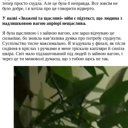
тепер просто схудла. Але це була б неправда. Все зовсім не
було добре, і я хотіла про це говорити відверто.
У назві «Зважені та щасливі» ніби є підтекст, що людина з
надлишковою вагою апріорі нещаслива.
Я була щасливою і з зайвою вагою, але зараз відчуваю це
сильніше, бо зникла нав’язлива думка про потребу схуднути.
Суспільство тисне максимально. Я згадувала у фіналі, як після
сидіння в кріслах з ручками в мене тріскали капіляри й синіла
шкіра. Світ мало підлаштований під людей із зайвою вагою, і
через це ти мимоволі думаєш, що з тобою щось не так.