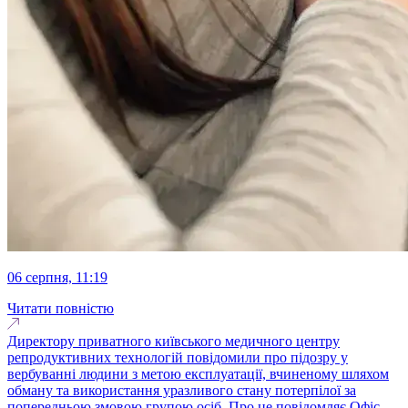
06 серпня, 11:19
Читати повністю
Директору приватного київського медичного центру
репродуктивних технологій повідомили про підозру у
вербуванні людини з метою експлуатації, вчиненому шляхом
обману та використання уразливого стану потерпілої за
попередньою змовою групою осіб. Про це повідомляє Офіс