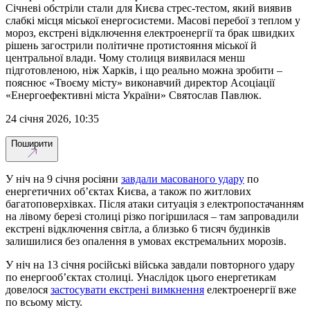
Січневі обстріли стали для Києва стрес-тестом, який виявив
слабкі місця міської енергосистеми. Масові перебої з теплом у
мороз, екстрені відключення електроенергії та брак швидких
рішень загострили політичне протистояння міської й
центральної влади. Чому столиця виявилася менш
підготовленою, ніж Харків, і що реально можна зробити –
пояснює «Твоєму місту» виконавчий директор Асоціації
«Енергоефективні міста України» Святослав Павлюк.
24 січня 2026, 10:35
Поширити
У ніч на 9 січня росіяни
завдали масованого удару
по
енергетичних об’єктах Києва, а також по житлових
багатоповерхівках. Після атаки ситуація з електропостачанням
на лівому березі столиці різко погіршилася – там запровадили
екстрені відключення світла, а близько 6 тисяч будинків
залишилися без опалення в умовах екстремальних морозів.
У ніч на 13 січня російські війська завдали повторного удару
по енергооб’єктах столиці. Унаслідок цього енергетикам
довелося
застосувати екстрені вимкнення
електроенергії вже
по всьому місту.