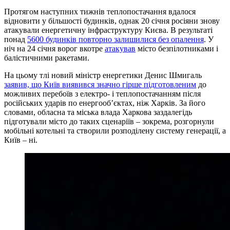
Протягом наступних тижнів теплопостачання вдалося
відновити у більшості будинків, однак 20 січня росіяни знову
атакували енергетичну інфраструктуру Києва. В результаті
понад
5600 будинків повторно залишилися без опалення
. У
ніч на 24 січня ворог вкотре
атакував
місто безпілотниками і
балістичними ракетами.
На цьому тлі новий міністр енергетики Денис Шмигаль
заявив, що Київ виявився значно гірше підготовленим
до
можливих перебоїв з електро- і теплопостачанням після
російських ударів по енергооб’єктах, ніж Харків. За його
словами, обласна та міська влада Харкова заздалегідь
підготували місто до таких сценаріїв – зокрема, розгорнули
мобільні котельні та створили розподілену систему генерації, а
Київ – ні.