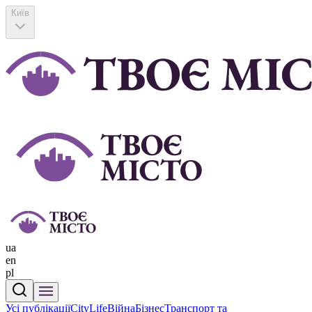
Київ
ua
en
pl
Усі публікації
CityLife
Війна
Бізнес
Транспорт та