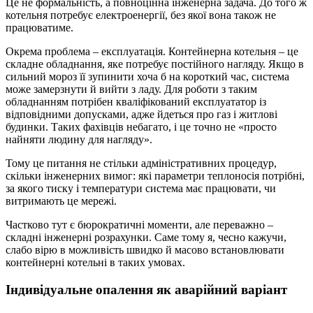
Це не формальність, а повноцінна інженерна задача. До того ж
котельня потребує електроенергії, без якої вона також не
працюватиме.
Окрема проблема – експлуатація. Контейнерна котельня – це
складне обладнання, яке потребує постійного нагляду. Якщо в
сильний мороз її зупинити хоча б на короткий час, система
може замерзнути й вийти з ладу. Для роботи з таким
обладнанням потрібен кваліфікований експлуататор із
відповідними допусками, адже йдеться про газ і житлові
будинки. Таких фахівців небагато, і це точно не «просто
найняти людину для нагляду».
Тому це питання не стільки адміністративних процедур,
скільки інженерних вимог: які параметри теплоносія потрібні,
за якого тиску і температури система має працювати, чи
витримають це мережі.
Частково тут є бюрократичні моменти, але переважно –
складні інженерні розрахунки. Саме тому я, чесно кажучи,
слабо вірю в можливість швидко й масово встановлювати
контейнерні котельні в таких умовах.
Індивідуальне опалення як аварійний варіант