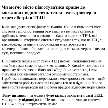
Чи могло місто підготуватися краще до
можливих відключень тепла і електроенергії
через обстріли ТЕЦ?
Київ має дуже специфічну ситуацію. Якщо в більшості міст
система теплопостачання базується на великій кількості
дрібних котелень, то в столиці – багато великих ТЕЦ, які є
вразливими. Історично система будувалася так, що ці ТЕЦ є
високоефективними виробниками електроенергії з
когенераційними блоками, а тепло для міських мереж – це, по
суті, побічний продукт.
В більшості інших міст таких ТЕЦ немає, і теплопостачання
там базується саме на малих котельнях. У Києві ж, зокрема на
правому березі, теж є близько 140 дрібних котелень, і там
ситуація з опаленням загалом більш-менш стабільна.
Проблеми виникають переважно з електропостачанням – щоб
забезпечити роботу насосів і подати тепло в будинки. Але за
наявності генераторів ця система працює відносно нормально.
Тому питання, чи можна було краще захистити самі ТЕЦ,
має просту відповідь: ні.
Це питання виключно до системи
ППО – інших інструментів немає.