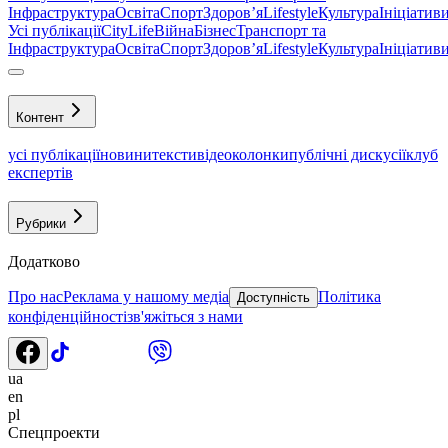
Інфраструктура
Освіта
Спорт
Здоровʼя
Lifestyle
Культура
Ініціатив
Усі публікації
CityLife
Війна
Бізнес
Транспорт та
Інфраструктура
Освіта
Спорт
Здоровʼя
Lifestyle
Культура
Ініціатив
Контент
усі публікації
новини
тексти
відео
колонки
публічні дискусії
клуб
експертів
Рубрики
Додатково
Про нас
Реклама у нашому медіа
Політика
Доступність
конфіденційності
зв'яжіться з нами
ua
en
pl
Спецпроекти