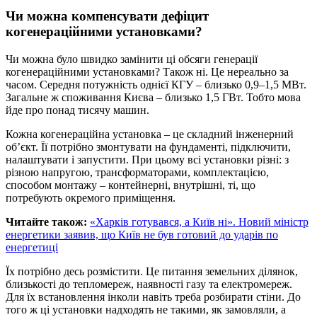
Чи можна компенсувати дефіцит
когенераційними установками?
Чи можна було швидко замінити ці обсяги генерації
когенераційними установками? Також ні. Це нереально за
часом. Середня потужність однієї КГУ – близько 0,9–1,5 МВт.
Загальне ж споживання Києва – близько 1,5 ГВт. Тобто мова
йде про понад тисячу машин.
Кожна когенераційна установка – це складний інженерний
об’єкт. Її потрібно змонтувати на фундаменті, підключити,
налаштувати і запустити. При цьому всі установки різні: з
різною напругою, трансформаторами, комплектацією,
способом монтажу – контейнерні, внутрішні, ті, що
потребують окремого приміщення.
Читайте також:
«Харків готувався, а Київ ні». Новий міністр
енергетики заявив, що Київ не був готовий до ударів по
енергетиці
Їх потрібно десь розмістити. Це питання земельних ділянок,
близькості до тепломереж, наявності газу та електромереж.
Для їх встановлення інколи навіть треба розбирати стіни. До
того ж ці установки надходять не такими, як замовляли, а