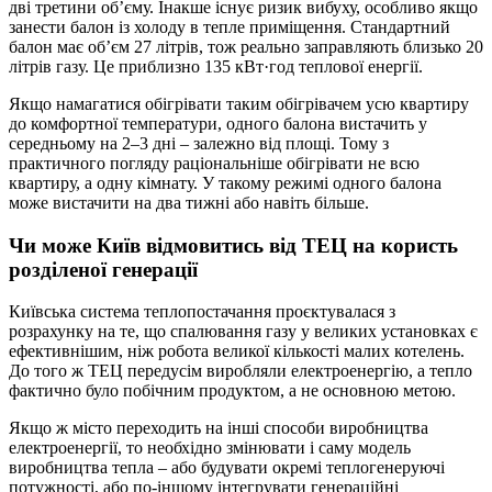
дві третини об’єму. Інакше існує ризик вибуху, особливо якщо
занести балон із холоду в тепле приміщення. Стандартний
балон має об’єм 27 літрів, тож реально заправляють близько 20
літрів газу. Це приблизно 135 кВт·год теплової енергії.
Якщо намагатися обігрівати таким обігрівачем усю квартиру
до комфортної температури, одного балона вистачить у
середньому на 2–3 дні – залежно від площі. Тому з
практичного погляду раціональніше обігрівати не всю
квартиру, а одну кімнату. У такому режимі одного балона
може вистачити на два тижні або навіть більше.
Чи може Київ відмовитись від ТЕЦ на користь
розділеної генерації
Київська система теплопостачання проєктувалася з
розрахунку на те, що спалювання газу у великих установках є
ефективнішим, ніж робота великої кількості малих котелень.
До того ж ТЕЦ передусім виробляли електроенергію, а тепло
фактично було побічним продуктом, а не основною метою.
Якщо ж місто переходить на інші способи виробництва
електроенергії, то необхідно змінювати і саму модель
виробництва тепла – або будувати окремі теплогенеруючі
потужності, або по-іншому інтегрувати генераційні