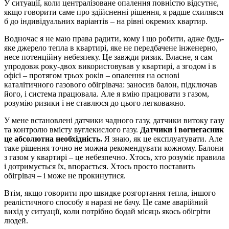
У ситуації, коли централізоване опалення повністю відсутнє,
якщо говорити саме про здійсненні рішення, я радше схилявся
б до індивідуальних варіантів – на рівні окремих квартир.
Водночас я не маю права радити, кому і що робити, адже будь-
яке джерело тепла в квартирі, яке не передбачене інженерно,
несе потенційну небезпеку. Це завжди ризик. Власне, я сам
упродовж року-двох використовував у квартирі, а згодом і в
офісі – протягом трьох років – опалення на основі
каталітичного газового обігрівача: заносив балон, підключав
його, і система працювала. Але я вмію працювати з газом,
розумію ризики і не ставлюся до цього легковажно.
У мене встановлені датчики чадного газу, датчики витоку газу
та контролю вмісту вуглекислого газу.
Датчики і вогнегасник
це абсолютна необхідність.
Я знаю, як це експлуатувати. Але
таке рішення точно не можна рекомендувати кожному. Балони
з газом у квартирі – це небезпечно. Хтось, хто розуміє правила
і дотримується їх, впорається. Хтось просто поставить
обігрівач – і може не прокинутися.
Втім, якщо говорити про швидке розгортання тепла, іншого
реалістичного способу я наразі не бачу. Це саме аварійний
вихід у ситуації, коли потрібно бодай місяць якось обігріти
людей.