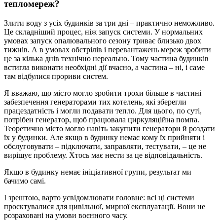
тепломереж?
Злити воду з усіх будинків за три дні – практично неможливо.
Це складніший процес, ніж запуск системи. У нормальних
умовах запуск опалювального сезону триває близько двох
тижнів. А в умовах обстрілів і перевантажень мереж зробити
це за кілька днів технічно нереально. Тому частина будинків
встигла виконати необхідні дії вчасно, а частина – ні, і саме
там відбулися прориви систем.
Я вважаю, що місто могло зробити трохи більше в частині
забезпечення генераторами тих котелень, які зберегли
працездатність і могли подавати тепло. Для цього, по суті,
потрібен генератор, щоб працювала циркуляційна помпа.
Теоретично місто могло навіть закупити генератори й роздати
їх у будинки. Але якщо в будинку немає кому їх прийняти і
обслуговувати – підключати, заправляти, тестувати, – це не
вирішує проблему. Хтось має нести за це відповідальність.
Якщо в будинку немає ініціативної групи, результат ми
бачимо самі.
І зрештою, варто усвідомлювати головне: всі ці системи
проєктувалися для цивільної, мирної експлуатації. Вони не
розраховані на умови воєнного часу.