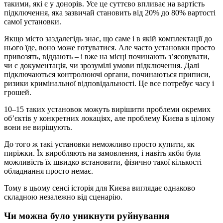
такими, які є у донорів. Усе це суттєво впливає на вартість
підключення, яка зазвичай становить від 20% до 80% вартості
самої установки.
Якщо місто заздалегідь знає, що саме і в якій комплектації до
нього їде, воно може готуватися. Але часто установки просто
привозять, віддають – і вже на місці починають з’ясовувати,
чи є документація, чи зрозумілі умови підключення. Далі
підключаються контролюючі органи, починаються приписи,
ризики кримінальної відповідальності. Це все потребує часу і
грошей.
10–15 таких установок можуть вирішити проблеми окремих
об’єктів у конкретних локаціях, але проблему Києва в цілому
вони не вирішують.
До того ж такі установки неможливо просто купити, як
пиріжки. Їх виробляють на замовлення, і навіть якби була
можливість їх швидко встановити, фізично такої кількості
обладнання просто немає.
Тому в цьому сенсі історія для Києва виглядає однаково
складною незалежно від сценарію.
Чи можна було уникнути руйнування