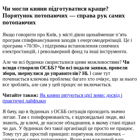
Чи могли кияни підготуватися краще?
Порятунок потопаючих — справа рук самих
потопаючих
Якщо говорити про Київ, у місті діяли щонайменше п’ять
програм співфінансування заходів з енергомодернізації. Це і
програма «70/30», і підтримка встановлення сонячних
електростанцій, і револьверний фонд та інші інструменти.
Але чи всі будинки скористалися цими можливостями?
Чи
всюди створили ОСББ? Чи всі подали заявки, провели
збори, звернулися до управителів? Ні.
І саме тут
починається ключова проблема: багато хто очікує, що за нього
все зроблять, але сам у цей процес не включається.
Читайте також:
Як кияни рятуються цієї зими: досвід і
практичні лайфхаки
Я бачу, що в будинках з ОСББ ситуація проходить значно
легше. Там є поінформованість, є відповідальні люди, які
знають, де ключі, де насосне обладнання, в якому стані підвал
чи дах. У будинках без такої організації це просто не працює.
Тому тут діє простий принцип: порятунок потопаючих –
справа рук самих потопаючих. Якщо вам важливий ваш