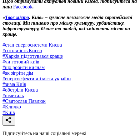
Щоб отримувати актуальні новини Києва, підписуйтеся на
наш
Facebook
.
«
Твоє місто
. Київ» – сучасне незалежне медіа європейської
столиці. Ми пишемо про міську культуру, урбаністику,
інфраструктуру, бізнес та людей, які змінюють місто на
краще.
#
стан енергосистеми Києва
#
готовність Києва
#
Харків підготувався краще
#
чи готовий київ
#
що робити киянам
#
як зігріти дім
#
енергоефективні міста україни
#
зима Київ
#
обстріли Києва
#
шмигаль
#
Святослав Павлюк
#
Кличко
#
Київ
Підписуйтесь на наші соціальні мережі