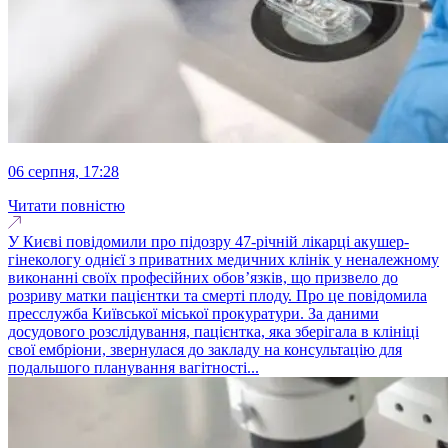
06 серпня, 17:28
Читати повністю
У Києві повідомили про підозру 47-річній лікарці акушер-
гінекологу однієї з приватних медичних клінік у неналежному
виконанні своїх професійних обов’язків, що призвело до
розриву матки пацієнтки та смерті плоду. Про це повідомила
пресслужба Київської міської прокуратури. За даними
досудового розслідування, пацієнтка, яка зберігала в клініці
свої ембріони, звернулася до закладу на консультацію для
подальшого планування вагітності...