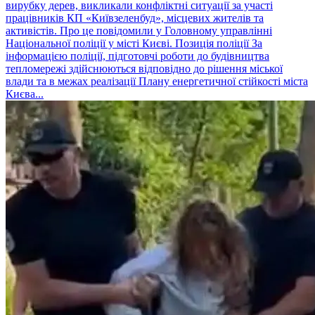
вирубку дерев, викликали конфліктні ситуації за участі
працівників КП «Київзеленбуд», місцевих жителів та
активістів. Про це повідомили у Головному управлінні
Національної поліції у місті Києві. Позиція поліції За
інформацією поліції, підготовчі роботи до будівництва
тепломережі здійснюються відповідно до рішення міської
влади та в межах реалізації Плану енергетичної стійкості міста
Києва...