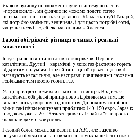
Якщо в будинку пошкоджені труби і систему опалення
«порозносило», ми фізично не можемо подати тепло
централізовано – навіть якщо воно є. Кількість труб і батарей,
які потрібно замінити, величезна, і для цього потрібні сотні,
якщо не тисячі людей, які мають цим займатися.
Газові обігрівачі: різниця в типах і реальні
можливості
Існує три основні типи газових обігрівачів. Перший –
каталітичні. Другий – керамічні, у яких газ фактично горить
відкритим полум’ям. І третій тип – це обігрівачі, що зовні
нагадують каталітичні, але насправді є звичайними газовими
горілками: там просто горить газ.
Усі ці пристрої споживають кисень із повітря. Водночас
каталітичні обігрівачі принципово відрізняються тим, що
виключають утворення чадного газу. До повномасштабної
війни такі пічки коштували приблизно 140–150 євро. Зараз їх
продають уже за 20–25 тисяч гривень, і знайти їх непросто –
більшість давно розкупили.
Газовий балон можна заправити на АЗС, але важливо
розуміти обмеження: заправляти його можна не більш ніж на