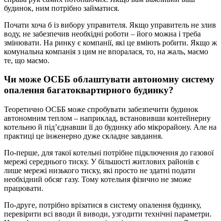
будинок, ним потрібно займатися.
Почати хоча б із вибору управителя. Якщо управитель не злив
воду, не забезпечив необхідні роботи – його можна і треба
змінювати. На ринку є компанії, які це вміють робити. Якщо ж
комунальна компанія з цим не впоралася, то, на жаль, маємо
те, що маємо.
Чи може ОСББ облаштувати автономну систему
опалення багатоквартирного будинку?
Теоретично ОСББ може спробувати забезпечити будинок
автономним теплом – наприклад, встановивши контейнерну
котельню й під’єднавши її до будинку або мікрорайону. Але на
практиці це інженерно дуже складне завдання.
По-перше, для такої котельні потрібне підключення до газової
мережі середнього тиску. У більшості житлових районів є
лише мережі низького тиску, які просто не здатні подати
необхідний обсяг газу. Тому котельня фізично не зможе
працювати.
По-друге, потрібно врізатися в систему опалення будинку,
перевірити всі вводи й виводи, узгодити технічні параметри.