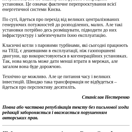
установки. Це означає фактичне перепроєктування всієї
енергетичної системи Києва.
По суті, йдеться про перехід від великих централізованих
генеруючих потужностей до розподілених, малих. Але такі
установки потрібно десь розміщувати, підводити до них
інфраструктуру і забезпечувати їхню експлуатацію.
Класичні котли з паровими турбінами, які сьогодні працюють
на ТЕЦ, є дешевшими в експлуатації, ніж газопоршневі
двигуни, що використовуються в когенераційних установках.
Так, нова модель може дати менші втрати в мережах, але
загалом вона буде дорожчою.
Технічно це можливо. Але це питання часу і великих
інвестицій. Швидко така трансформація не відбудеться –
йдеться про перспективу десятиліть.
Станіслав Нестеренко
Повна або часткова републікація тексту без письмової згоди
редакції забороняється і вважається порушенням
авторських прав.