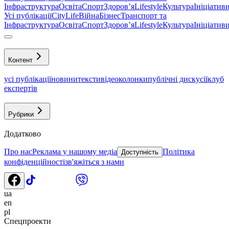
Інфраструктура
Освіта
Спорт
Здоровʼя
Lifestyle
Культура
Ініціатив
Усі публікації
CityLife
Війна
Бізнес
Транспорт та
Інфраструктура
Освіта
Спорт
Здоровʼя
Lifestyle
Культура
Ініціатив
Контент
усі публікації
новини
тексти
відео
колонки
публічні дискусії
клуб
експертів
Рубрики
Додатково
Про нас
Реклама у нашому медіа
Політика
Доступність
конфіденційності
зв'яжіться з нами
ua
en
pl
Спецпроекти