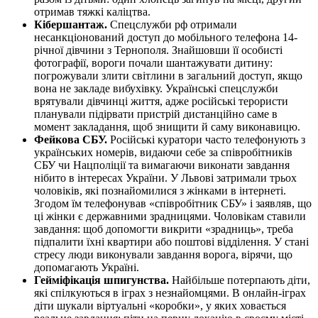
отримав тяжкі каліцтва.
Кібершантаж.
Спецслужби рф отримали
несанкціонований доступ до мобільного телефона 14-
річної дівчини з Тернополя. Знайшовши її особисті
фотографії, вороги почали шантажувати дитину:
погрожували злити світлини в загальний доступ, якщо
вона не закладе вибухівку. Українські спецслужби
врятували дівчинці життя, адже російські терористи
планували підірвати пристрій дистанційно саме в
момент закладання, щоб знищити й саму виконавицю.
Фейкова СБУ.
Російські куратори часто телефонують з
українських номерів, видаючи себе за співробітників
СБУ чи Нацполіції та вимагаючи виконати завдання
нібито в інтересах України. У Львові затримали трьох
чоловіків, які познайомилися з жінками в інтернеті.
Згодом їм телефонував «співробітник СБУ» і заявляв, що
ці жінки є державними зрадницями. Чоловікам ставили
завдання: щоб допомогти викрити «зрадниць», треба
підпалити їхні квартири або поштові відділення. У стані
стресу люди виконували завдання ворога, вірячи, що
допомагають Україні.
Гейміфікація шпигунства.
Найбільше потерпають діти,
які спілкуються в іграх з незнайомцями. В онлайн-іграх
діти шукали віртуальні «коробки», у яких ховається