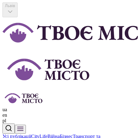
Львів
ua
en
pl
Усі публікації
CityLife
Війна
Бізнес
Транспорт та