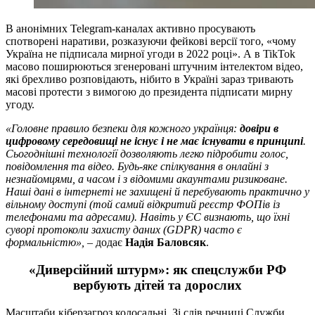
В анонімних Telegram-каналах активно просувають
спотворені наративи, розказуючи фейкові версії того, «чому
Україна не підписала мирної угоди в 2022 році». А в TikTok
масово поширюються згенеровані штучним інтелектом відео,
які брехливо розповідають, нібито в Україні зараз тривають
масові протести з вимогою до президента підписати мирну
угоду.
«Головне правило безпеки для кожного українця:
довіри в
цифровому середовищі не існує і не має існувати в принципі
.
Сьогоднішні технології дозволяють легко підробити голос,
повідомлення та відео. Будь-яке спілкування в онлайні з
незнайомцями, а часом і з відомими акаунтами ризиковане.
Наші дані в інтернеті не захищені й перебувають практично у
вільному доступі (той самий відкритий реєстр ФОПів із
телефонами та адресами). Навіть у ЄС визнають, що їхні
суворі протоколи захисту даних (GDPR) часто є
формальністю»,
– додає
Надія Баловсяк
.
«Диверсійний штурм»: як спецслужби РФ
вербують дітей та дорослих
Масштаби кіберзагроз колосальні. Зі слів речниці Служби