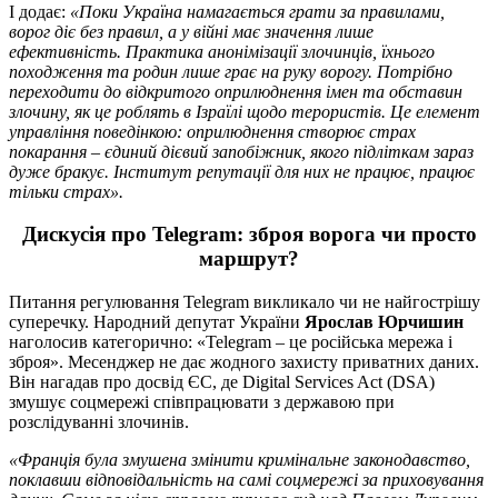
І додає:
«Поки Україна намагається грати за правилами,
ворог діє без правил, а у війні має значення лише
ефективність. Практика анонімізації злочинців, їхнього
походження та родин лише грає на руку ворогу. Потрібно
переходити до відкритого оприлюднення імен та обставин
злочину, як це роблять в Ізраїлі щодо терористів. Це елемент
управління поведінкою: оприлюднення створює страх
покарання – єдиний дієвий запобіжник, якого підліткам зараз
дуже бракує. Інститут репутації для них не працює, працює
тільки страх».
Дискусія про Telegram: зброя ворога чи просто
маршрут?
Питання регулювання Telegram викликало чи не найгострішу
суперечку. Народний депутат України
Ярослав Юрчишин
наголосив категорично: «Telegram – це російська мережа і
зброя». Месенджер не дає жодного захисту приватних даних.
Він нагадав про досвід ЄС, де Digital Services Act (DSA)
змушує соцмережі співпрацювати з державою при
розслідуванні злочинів.
«Франція була змушена змінити кримінальне законодавство,
поклавши відповідальність на самі соцмережі за приховування