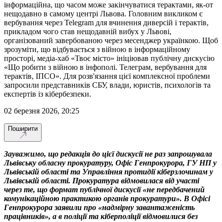
інформаційна, що часом може закінчуватися терактами, як-от
нещодавно в самому центрі Львова. Головним викликом є
вербування через Telegram для вчинення диверсій і терактів,
прикладом чого став нещодавній вибух у Львові,
організований завербованою через месенджер українкою. Щоб
зрозуміти, що відбувається з війною в інформаційному
просторі, медіа-хаб «Твоє місто» ініціював публічну дискусію
«Що робити з війною в інфополі. Телеграм, вербування для
терактів, ІПСО». Для розв'язання цієї комплексної проблеми
запросили представників СБУ, влади, юристів, психологів та
експертів із кібербезпеки.
02 березня 2026, 20:25
Поширити
Зауважимо, що редакція до цієї дискусії не
раз
запрошувала
Львівську обласну прокуратуру, Офіс Генпрокурора, ГУ НП у
Львівській області та Управління протидії кіберзлочинам у
Львівській області. Прокуратура відмовилася від участі
через те, що формат публічної дискусії «не передбачений
комунікаційною практикою органів прокуратури». В Офісі
Генпрокурора заявили про «надмірну завантаженість
працівників», а в поліції та кіберполіції відмовилися без