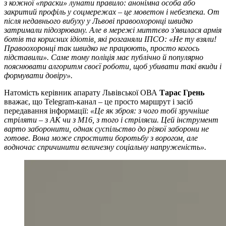
з кожної «праски» лунати правило: анонімна особа або
закритий профіль у соцмережах – це моветон і небезпека. От
після недавнього вибуху у Львові правоохоронці швидко
затримали підозрювану. Але в мережі миттєво з'явилася армія
ботів та корисних ідіотів, які розганяли ІПСО: «Не ту взяли!
Правоохоронці так швидко не працюють, просто когось
підставили». Саме тому поліція має публічно й популярно
пояснювати алгоритм своєї роботи, щоб убивати такі вкиди і
формувати довіру».
Натомість керівник апарату Львівської ОВА
Тарас Грень
вважає, що Telegram-канал – це просто маршрут і засіб
передавання інформації:
«Це як зброя: з чого тобі зручніше
стріляти – з АК чи з М16, з того і стріляєш. Цей інструмент
варто заборонити, однак суспільство до різкої заборони не
готове. Вона може спростити боротьбу з ворогом, але
водночас спричинити величезну соціальну напруженість».