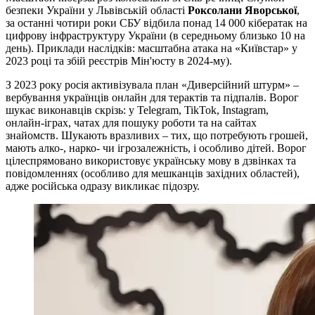
безпеки України у Львівській області
Роксолани Яворської
,
за останні чотири роки СБУ відбила понад 14 000 кібератак на
цифрову інфраструктуру України (в середньому близько 10 на
день). Приклади наслідків: масштабна атака на «Київстар» у
2023 році та збій реєстрів Мін'юсту в 2024-му).
З 2023 року росія активізувала план «Диверсійний штурм» –
вербування українців онлайн для терактів та підпалів. Ворог
шукає виконавців скрізь: у Telegram, TikTok, Instagram,
онлайн-іграх, чатах для пошуку роботи та на сайтах
знайомств. Шукають вразливих – тих, що потребують грошей,
мають алко-, нарко- чи ігрозалежність, і особливо дітей. Ворог
цілеспрямовано використовує українську мову в дзвінках та
повідомленнях (особливо для мешканців західних областей),
адже російська одразу викликає підозру.