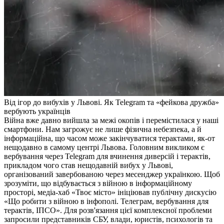
Від ігор до вибухів у Львові. Як Telegram та «фейкова дружба»
вербують українців
Війна вже давно вийшла за межі окопів і перемістилася у наші
смартфони. Нам загрожує не лише фізична небезпека, а й
інформаційна, що часом може закінчуватися терактами, як-от
нещодавно в самому центрі Львова. Головним викликом є
вербування через Telegram для вчинення диверсій і терактів,
прикладом чого став нещодавній вибух у Львові,
організований завербованою через месенджер українкою. Щоб
зрозуміти, що відбувається з війною в інформаційному
просторі, медіа-хаб «
Твоє місто
» ініціював публічну дискусію
«Що робити з війною в інфополі. Телеграм, вербування для
терактів, ІПСО». Для розв'язання цієї комплексної проблеми
запросили представників СБУ, влади, юристів, психологів та