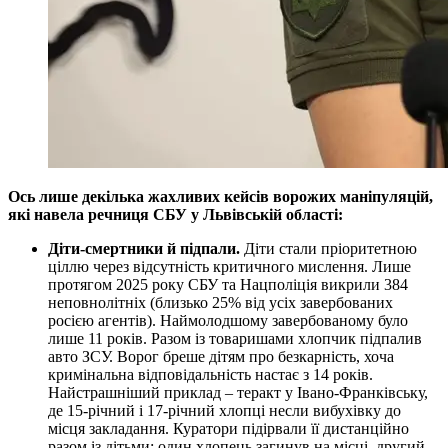
Ось лише декілька жахливих кейсів ворожих маніпуляцій,
які навела речниця СБУ у Львівській області:
Діти-смертники й підпали.
Діти стали пріоритетною
ціллю через відсутність критичного мислення. Лише
протягом 2025 року СБУ та Нацполіція викрили 384
неповнолітніх (близько 25% від усіх завербованих
росією агентів). Наймолодшому завербованому було
лише 11 років. Разом із товаришами хлопчик підпалив
авто ЗСУ. Ворог бреше дітям про безкарність, хоча
кримінальна відповідальність настає з 14 років.
Найстрашніший приклад – теракт у Івано-Франківську,
де 15-річний і 17-річний хлопці несли вибухівку до
місця закладання. Куратори підірвали її дистанційно
разом із дітьми: один хлопець загинув на місці, другий