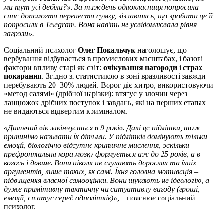
ми тут усі дебіли?». За тиждень однокласниця попросила
сина допомогти перенести сумку, зізнавшись, що зробити це її
попросили в Telegram. Вона навіть не усвідомлювала рівня
загрози».
Соціальний психолог
Олег Покальчук
наголошує, що
вербування відбувається в промислових масштабах, і базові
фактори впливу старі як світ:
очікування нагороди
і
страх
покарання
. Згідно зі статистикою в зоні вразливості завжди
перебувають 20–30% людей. Ворог діє хитро, використовуючи
«метод салямі» (дрібної нарізки): втягує у злочин через
ланцюжок дрібних поступок і завдань, які на перших етапах
не видаються відвертим криміналом.
«Дитячий вік закінчується в 9 років. Далі це підлітки, тож
припинімо називати їх дітьми. У підлітків домінують тільки
емоції, біологічно відсутнє критичне мислення, оскільки
префронтальна кора мозку формується аж до 25 років, а в
когось і довше. Вони ніколи не слухають дорослих та їхніх
аргументів, лише таких, як самі. Їхня головна мотивація –
підвищення власної самооцінки. Вони шукають не ідеологію, а
дуже примітивну тактичну чи ситуативну вигоду (гроші,
емоції, статус серед однолітків)»,
– пояснює соціальний
психолог.