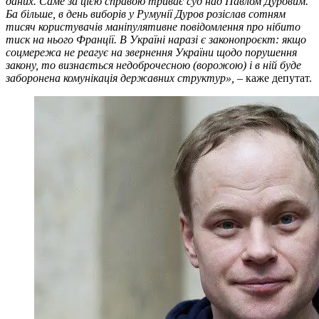
даних. Саме за цією справою триває суд над Павлом Дуровим.
Ба більше, в день виборів у Румунії Дуров розіслав сотням
тисяч користувачів маніпулятивне повідомлення про нібито
тиск на нього Франції. В Україні наразі є законопроєкт: якщо
соцмережа не реагує на звернення України щодо порушення
закону, то визнається недоброчесною (ворожою) і в ній буде
заборонена комунікація державних структур»,
– каже депутат.