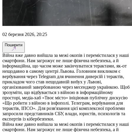
02 березня 2026, 20:25
Поширити
Війна вже давно вийшла за межі окопів і перемістилася у наші
смартфони. Нам загрожує не лише фізична небезпека, а й
інформаційна, що часом може закінчуватися терактами, як-от
нещодавно в самому центрі Львова. Головним викликом є
вербування через Telegram для вчинення диверсій і терактів,
прикладом чого став нещодавній вибух у Львові,
організований завербованою через месенджер українкою. Щоб
зрозуміти, що відбувається з війною в інформаційному
просторі, медіа-хаб «Твоє місто» ініціював публічну дискусію
«Що робити з війною в інфополі. Телеграм, вербування для
терактів, ІПСО». Для розв'язання цієї комплексної проблеми
запросили представників СБУ, влади, юристів, психологів та
експертів із кібербезпеки.
Війна вже давно вийшла за межі окопів і перемістилася у наші
смартфони. Нам загрожує не лише фізична небезпека, а й