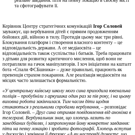
реальне завдання: піти на певну локацію в своєму місті
та сфотографувати її.
Керівник Центру стратегічних комунікацій
Ігор Соловей
зауважує, що вербування дітей є прямим продовженням
бойових дій, війною в тилу. Протидія цьому має три рівні.
Блокування платформ і створення власного контенту – це
відповідальність держави. А от медіаосвіта – це
відповідальність також суспільства і батьків. Треба працювати
з дітьми для розвитку критичного мислення, щоб вони не
потрапляли на гачок маніпуляторів. І хоч ініціативи на кшталт
бота «Спали ФСБшника» – дуже правильні, працюють як
превенція страхом покарання. Але реалізація медіаосвіти на
місцях часто залишається формальністю.
«У центральну київську школу мого сина приходила ювенальна
поліція – пробубніли з аркушика один раз за пів
року, і на цьому
виховна робота закінчилася. Тим часом діти щодня
стикаються з реальними спробами вербування,
– розповідає
Ігор Соловей. –
Друг сина отримав повідомлення від аноніма в
телеграмі. Вербувальник знав, що хлопець лазить по
занедбаних будівлях, і запропонував йому конкретне завдання:
піти на певну локацію і зробити фотографії. Хлопець вступив
у дискусію і закінчив її фразою: «А ви насправді думаєте, що