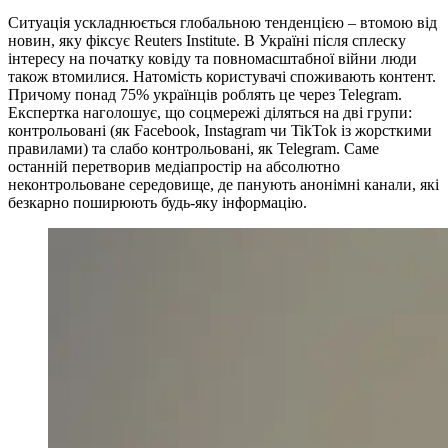
Ситуація ускладнюється глобальною тенденцією – втомою від
новин, яку фіксує Reuters Institute. В Україні після сплеску
інтересу на початку ковіду та повномасштабної війни люди
також втомилися. Натомість користувачі споживають контент.
Причому понад 75% українців роблять це через Telegram.
Експертка наголошує, що соцмережі діляться на дві групи:
контрольовані (як Facebook, Instagram чи TikTok із жорсткими
правилами) та слабо контрольовані, як Telegram. Саме
останній перетворив медіапростір на абсолютно
неконтрольоване середовище, де панують анонімні канали, які
безкарно поширюють будь-яку інформацію.