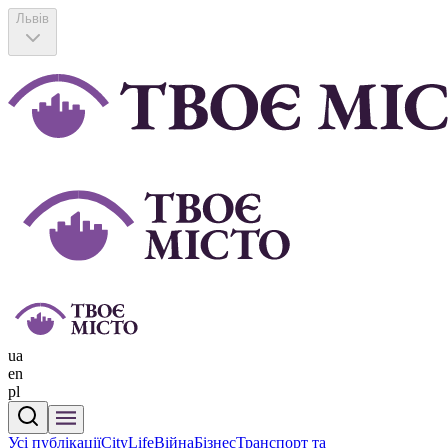
Львів
ua
en
pl
Усі публікації
CityLife
Війна
Бізнес
Транспорт та