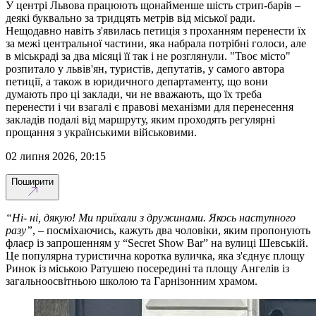
У центрі Львова працюють щонайменше шість стрип-барів –
деякі буквально за тридцять метрів від міської ради.
Нещодавно навіть з'явилась петиція з проханням перенести їх
за межі центральної частини, яка набрала потрібні голоси, але
в міськраді за два місяці її так і не розглянули. "Твоє місто"
розпитало у львів'ян, туристів, депутатів, у самого автора
петиції, а також в юридичного департаменту, що вони
думають про ці заклади, чи не вважають, що їх треба
перенести і чи взагалі є правові механізми для перенесення
закладів подалі від маршруту, яким проходять регулярні
прощання з українськими військовими.
02 липня 2026, 20:15
Поширити
“Ні- ні, дякую! Ми приїхали з дружинами. Якось наступного
разу”
, – посміхаючись, кажуть два чоловіки, яким пропонують
флаєр із запрошенням у “Secret Show Bar” на вулиці Шевській.
Це популярна туристична коротка вуличка, яка з'єднує площу
Ринок із міською Ратушею посередині та площу Ангелів із
загальноосвітньою школою та Гарнізонним храмом.