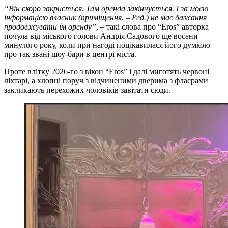
“Він скоро закриється. Там оренда закінчується. І за моєю
інформацією власник (приміщення. – Ред.) не має бажання
продовжувати їм оренду”
, – такі слова про “Еros” авторка
почула від міського голови Андрія Садового ще восени
минулого року, коли при нагоді поцікавилася його думкою
про так звані шоу-бари в центрі міста.
Проте влітку 2026-го з вікон “Eros” і далі миготять червоні
ліхтарі, а хлопці поруч з відчиненими дверима з флаєрами
закликають перехожих чоловіків завітати сюди.