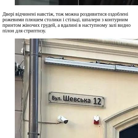
Двері відчинені навстіж, тож можна роздивитися оздоблені
рожевими плюшем столики і стільці, шпалери з контурним
принтом жіночих грудей, а вдалині в наступному залі видно
пілон для стриптизу.