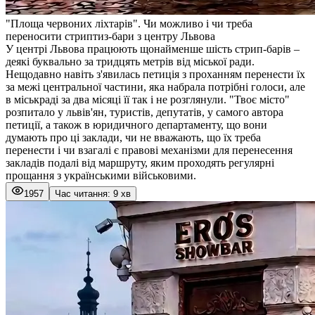
"Площа червоних ліхтарів". Чи можливо і чи треба
переносити стриптиз-бари з центру Львова
У центрі Львова працюють щонайменше шість стрип-барів –
деякі буквально за тридцять метрів від міської ради.
Нещодавно навіть з'явилась петиція з проханням перенести їх
за межі центральної частини, яка набрала потрібні голоси, але
в міськраді за два місяці її так і не розглянули. "
Твоє місто
"
розпитало у львів'ян, туристів, депутатів, у самого автора
петиції, а також в юридичного департаменту, що вони
думають про ці заклади, чи не вважають, що їх треба
перенести і чи взагалі є правові механізми для перенесення
закладів подалі від маршруту, яким проходять регулярні
прощання з українськими військовими.
1957
Час читання: 9 хв