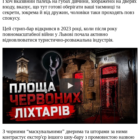
І хоч вказівний палець на губах дівчини, зображеної на дверях
входу, вказує, що тут готові оберігати ваші таємниці та
секрети, зокрема й від дружин, чоловіки таки проходять повз
спокусу.
Цей стрип-бар відкрився в 2023 році, коли після року
повномасштабної війни у Львові почала активно
відновлюватися туристично-розважальна індустрія.
З чорними “маскувальними” дверима та шторами за ними
контрастує екстер'єр іншого шоу-бару з промовистою назвою