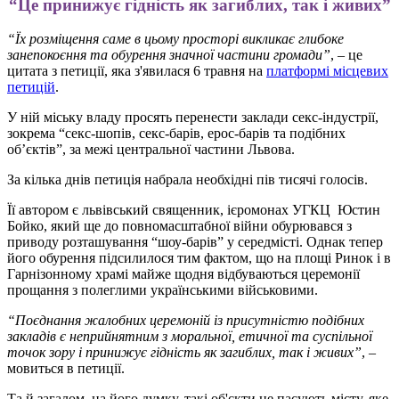
“Це принижує гідність як загиблих, так і живих”
“Їх розміщення саме в цьому просторі викликає глибоке
занепокоєння та обурення значної частини громади”
, – це
цитата з петиції, яка з'явилася 6 травня на
платформі місцевих
петицій
.
У ній міську владу просять перенести заклади секс-індустрії,
зокрема “секс-шопів, секс-барів, ерос-барів та подібних
об’єктів”, за межі центральної частини Львова.
За кілька днів петиція набрала необхідні пів тисячі голосів.
Її автором є львівський священник, ієромонах УГКЦ Юстин
Бойко, який ще до повномасштабної війни обурювався з
приводу розташування “шоу-барів” у середмісті. Однак тепер
його
обурення підсилилося тим фактом, що на площі Ринок і в
Гарнізонному храмі майже щодня відбуваються церемонії
прощання з полеглими українськими військовими.
“Поєднання жалобних церемоній із присутністю подібних
закладів є неприйнятним з моральної, етичної та суспільної
точок зору і принижує гідність як загиблих, так і живих”
, –
мовиться в петиції.
Та й загалом, на його думку, такі об'єкти не пасують місту, яке