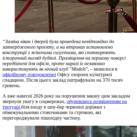
“Заміна вікон і дверей була проведена невідповідно до
затвердженого проєкту, а на вітринах встановлено
конструкції з жіночими силуетами, які спотворюють
історичний вигляд будівлі. Приміщення на першому поверсі
передбачені для офісів, проте наразі їх незаконно
використовують як нічний клуб "Models
”, – мовилося в
офіційному повідомленні
Офісу охорони культурної
спадщини. Після цього заклад оштрафували на 370 тисяч
гривень.
А вже навесні 2026 року на порушення закону цим закладом
звернули увагу в соцмережах,
обурившись розміщенням на
тротуарі
біля входу в шоу-бар червоної доріжки з
обмежувальними стовпчиками та стрічкою, які
перегороджували пішохідну частину.