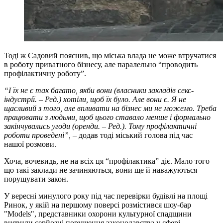
Тоді ж Садовий пояснив, що міська влада не може втручатися
в роботу приватного бізнесу, але паралельно “проводить
профілактичну роботу”.
“І їх не є так багато, якби вони (власники закладів секс-
індустрії. – Ред.) хотіли, щоб їх було. Але вони є.
Я не
щасливий з того, але впливати на бізнес ми не можемо. Треба
працювати з людьми, щоб цього ставало менше і формально
закінчувались угоди (оренди. – Ред.). Тому профілактичні
роботи проведені”,
– додав тоді міський голова під час
нашої розмови.
Хоча, вочевидь, не на всіх ця “профілактика” діє. Мало того
що такі заклади не зачиняються, вони ще й наважуються
порушувати закон.
У вересні минулого року під час перевірки будівлі на площі
Ринок, у якій на першому поверсі розмістився шоу-бар
"Models", представники охорони культурної спадщини
виявили серйозні порушення законодавства у сфері