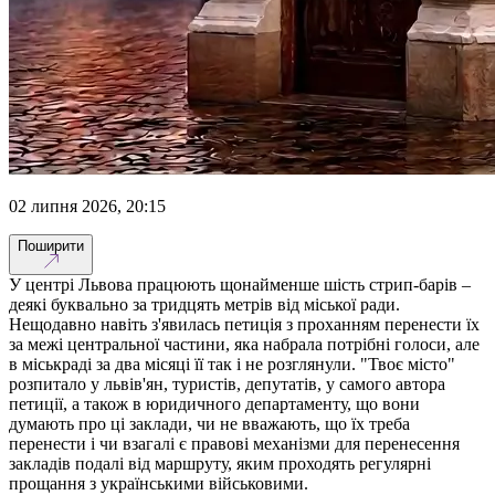
02 липня 2026, 20:15
Поширити
У центрі Львова працюють щонайменше шість стрип-барів –
деякі буквально за тридцять метрів від міської ради.
Нещодавно навіть з'явилась петиція з проханням перенести їх
за межі центральної частини, яка набрала потрібні голоси, але
в міськраді за два місяці її так і не розглянули. "Твоє місто"
розпитало у львів'ян, туристів, депутатів, у самого автора
петиції, а також в юридичного департаменту, що вони
думають про ці заклади, чи не вважають, що їх треба
перенести і чи взагалі є правові механізми для перенесення
закладів подалі від маршруту, яким проходять регулярні
прощання з українськими військовими.