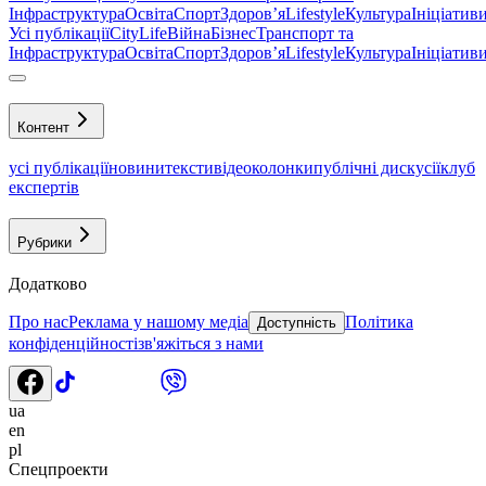
Інфраструктура
Освіта
Спорт
Здоровʼя
Lifestyle
Культура
Ініціатив
Усі публікації
CityLife
Війна
Бізнес
Транспорт та
Інфраструктура
Освіта
Спорт
Здоровʼя
Lifestyle
Культура
Ініціатив
Контент
усі публікації
новини
тексти
відео
колонки
публічні дискусії
клуб
експертів
Рубрики
Додатково
Про нас
Реклама у нашому медіа
Політика
Доступність
конфіденційності
зв'яжіться з нами
ua
en
pl
Спецпроекти