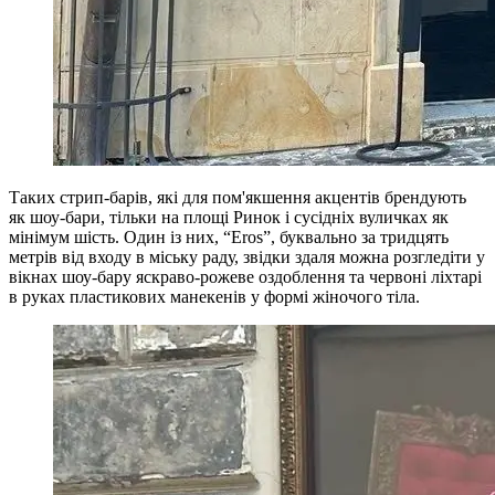
Таких стрип-барів, які для пом'якшення акцентів брендують
як шоу-бари, тільки на площі Ринок і сусідніх вуличках як
мінімум шість. Один із них, “Eros”, буквально за тридцять
метрів від входу в міську раду, звідки здаля можна розгледіти у
вікнах шоу-бару яскраво-рожеве оздоблення та червоні ліхтарі
в руках пластикових манекенів у формі жіночого тіла.