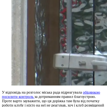
У відповідь на розголос міська рада відреагувала
обіцянкою
посилити контроль
за дотриманням правил благоустрою.
Проте варто зауважити, що ця доріжка там була від початку
роботи клубу і ніхто на неї не реагував, хоч і клуб розміщений