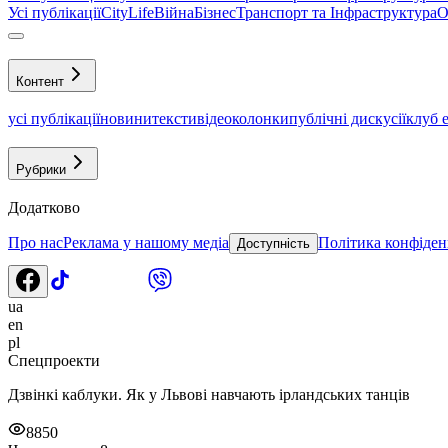
Усі публікації
CityLife
Війна
Бізнес
Транспорт та Інфраструктура
О
Контент
усі публікації
новини
тексти
відео
колонки
публічні дискусії
клуб 
Рубрики
Додатково
Про нас
Реклама у нашому медіа
Політика конфіден
Доступність
ua
en
pl
Спецпроекти
Дзвінкі каблуки. Як у Львові навчають ірландських танців
8850