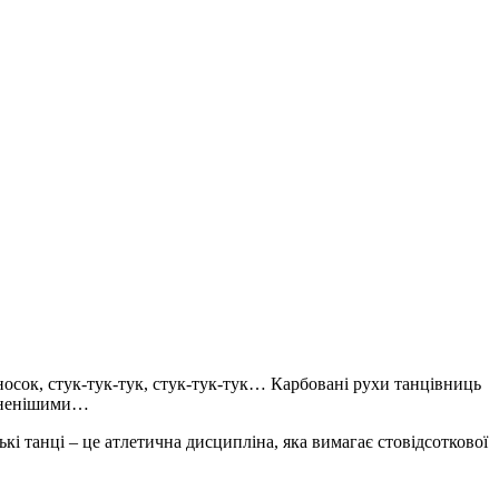
носок, стук-тук-тук, стук-тук-тук… Карбовані рухи танцівниць
евненішими…
ькі танці – це атлетична дисципліна, яка вимагає стовідсоткової