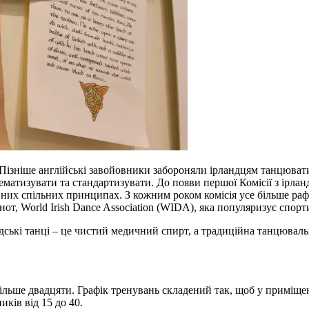
 Пізніше англійські завойовники забороняли ірландцям танцювати 
матизувати та стандартизувати. До появи першої Комісії з ірланд
евних спільних принципах. З кожним роком комісія усе більше ра
т, World Irish Dance Association (WIDA), яка популяризує спортив
ські танці – це чистий медичний спирт, а традиційна танцювальна
 більше двадцяти. Графік тренувань складений так, щоб у приміщ
иків від 15 до 40.