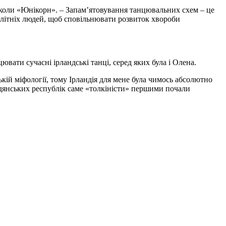
ої школи «Юнікорн». – Запам’ятовування танцювальних схем – це
я літніх людей, щоб сповільнювати розвиток хвороби
вати сучасні ірландські танці, серед яких була і Олена.
ькій міфології, тому Ірландія для мене була чимось абсолютно
радянських республік саме «толкіністи» першими почали