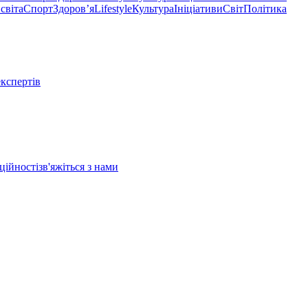
світа
Спорт
Здоровʼя
Lifestyle
Культура
Ініціативи
Світ
Політика
експертів
ційності
зв'яжіться з нами