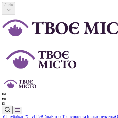
Львів
ua
en
pl
Усі публікації
CityLife
Війна
Бізнес
Транспорт та Інфраструктура
О