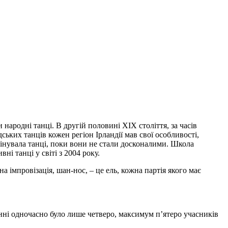
народні танці. В другій половині XIX століття, за часів
ських танців кожен регіон Ірландії мав свої особливості,
фінувала танці, поки вони не стали досконалими. Школа
ні танці у світі з 2004 року.
 імпровізація, шан-нос, – це ель, кожна партія якого має
енні одночасно було лише четверо, максимум п’ятеро учасників