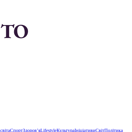
світа
Спорт
Здоровʼя
Lifestyle
Культура
Ініціативи
Світ
Політика