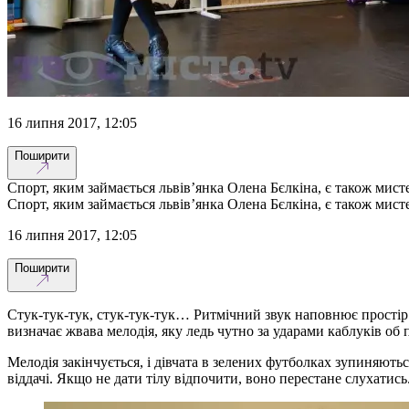
16 липня 2017, 12:05
Поширити
Спорт, яким займається львів’янка Олена Бєлкіна, є також мист
Спорт, яким займається львів’янка Олена Бєлкіна, є також мист
16 липня 2017, 12:05
Поширити
Стук-тук-тук, стук-тук-тук… Ритмічний звук наповнює простір н
визначає жвава мелодія, яку ледь чутно за ударами каблуків 
Мелодія закінчується, і дівчата в зелених футболках зупиняютьс
віддачі. Якщо не дати тілу відпочити, воно перестане слухатись