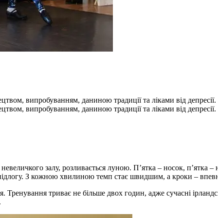
ецтвом, випробуванням, даниною традиції та ліками від депресії.
ецтвом, випробуванням, даниною традиції та ліками від депресії.
евеличкого залу, розливається луною. П’ятка – носок, п’ятка – 
об підлогу. З кожною хвилиною темп стає швидшим, а кроки – вп
я. Тренування триває не більше двох годин, адже сучасні ірландс
.