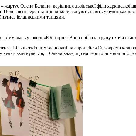
у, – жартує Олена Бєлкіна, керівниця львівської філії харківськ
и. Полегшені версії танців використовують навіть у будинках дл
айнятись ірландськими танцями.
ка займалась у школі «Юнікорн». Вона набрала групу охочих танцю
тезі. Більшість із них засновані на європейській, зокрема кельтс
у кельтській культурі, – Олена каже, що на території колишніх 