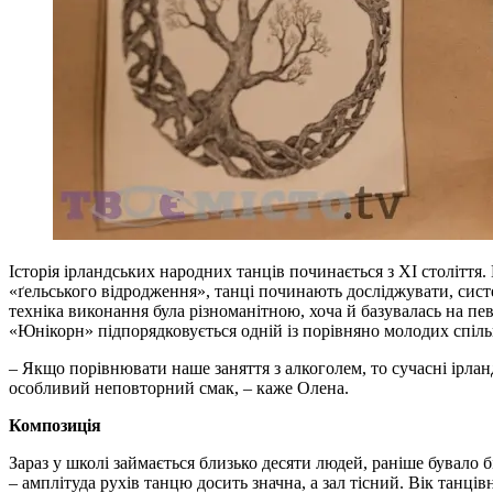
Історія ірландських народних танців починається з ХІ століття.
«ґельського відродження», танці починають досліджувати, систе
техніка виконання була різноманітною, хоча й базувалась на п
«Юнікорн» підпорядковується одній із порівняно молодих спільно
– Якщо порівнювати наше заняття з алкоголем, то сучасні ірланд
особливий неповторний смак, – каже Олена.
Композиція
Зараз у школі займається близько десяти людей, раніше бувало
– амплітуда рухів танцю досить значна, а зал тісний. Вік танцівн