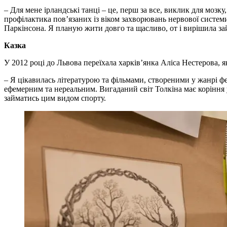
– Для мене ірландські танці – це, перш за все, виклик для мозк
профілактика пов’язаних із віком захворювань нервової систем
Паркінсона. Я планую жити довго та щасливо, от і вирішила з
Казка
У 2012 році до Львова переїхала харків’янка Аліса Нестерова, я
– Я цікавилась літературою та фільмами, створеними у жанрі фен
ефемерним та нереальним. Вигаданий світ Толкіна має коріння 
займатись цим видом спорту.