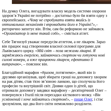
На думку Олега, вигадувати власну модель системи охорони
здоров’я Україні не потрібно – достатньо було би взяти одну з
європейських.
«Чому не спробувати взяти якийсь із
оптимальних механізмів і впровадити його в Україні?»,
–
риторично запитує він. Втім, сам би реформою не займався.
«
Організатор із мене такий собі»
, – сміється атлет.
Себе Тягнизуб уважає передусім атлетом, а не лікарем. Зараз
він працює над створенням власної силової програми для
Львівського цирку. «
Мій світ – поза межами лікарні. Я
заряджаюсь енергією, займаючись спортом чи готуючи нові
силові номери, а вже працюючи лікарем, ефективно її
витрачаю
», – пояснює він.
Благодійний марафон «#разом_потягнемо», який він із
друзями організував, щоб збирати гроші на допомогу хворим
на рак дітям, став тією зв’язною ланкою, що сполучила його
професію та внутрішній світ. Днями один із дітей, що
отримали допомогу завдяки марафону – десятирічний Олег –
повернувся з Італії після пересадки кісткового мозку. «
Він
усміхнений і хоче займатись спортом!»
,
–
пише Олег
, і стає
зрозумілим, що два його світи неможливо розділити.