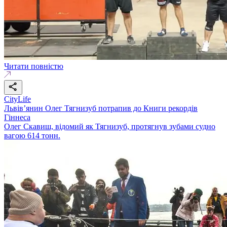
Читати повністю
CityLife
Львів’янин Олег Тягнизуб потрапив до Книги рекордів
Гіннеса
Олег Скавиш, відомий як Тягнизуб, протягнув зубами судно
вагою 614 тонн.