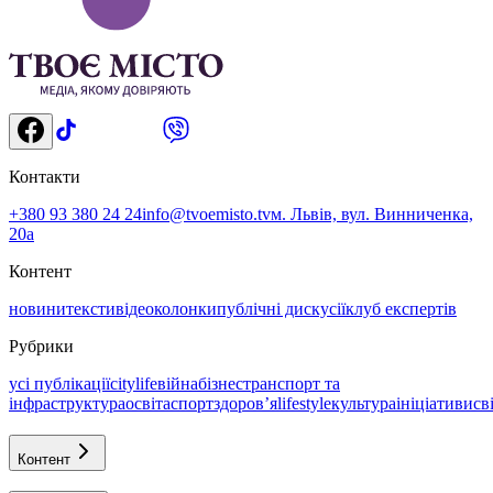
Контакти
+380 93 380 24 24
info@tvoemisto.tv
м. Львів, вул. Винниченка,
20а
Контент
новини
тексти
відео
колонки
публічні дискусії
клуб експертів
Рубрики
усі публікації
citylife
війна
бізнес
транспорт та
інфраструктура
освіта
спорт
здоровʼя
lifestyle
культура
ініціативи
св
Контент