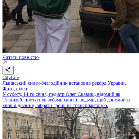
Читати повністю
CityLife
Львівський силач-благодійник встановив рекорд України.
Фото, відео
У суботу, 14-го січня, педіатр Олег Скавиш, відомий як
Тягнизуб, протягнув зубами сани з людьми, щоб допомогти
хворій дівчинці зібрати гроші на трансплантацію.