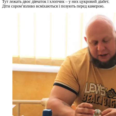
Тут лежать двоє дівчаток і хлопчик – у них цукровий діабет.
Діти сором’язливо всміхаються і позують перед камерою.