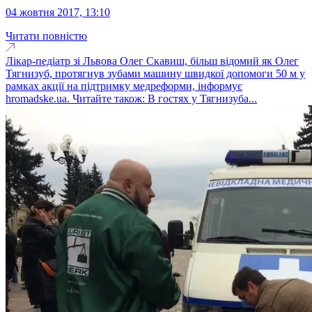
04 жовтня 2017, 13:10
Читати повністю
Лікар-педіатр зі Львова Олег Скавиш, більш відомий як Олег
Тягнизуб, протягнув зубами машину швидкої допомоги 50 м у
рамках акції на підтримку медреформи, інформує
hromadske.ua. Читайте також: В гостях у Тягнизуба...