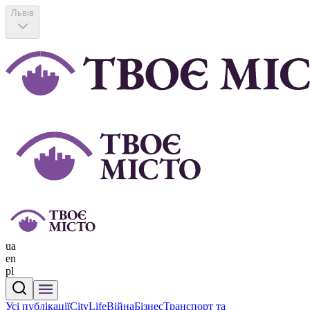
Львів
ua
en
pl
Усі публікації
CityLife
Війна
Бізнес
Транспорт та