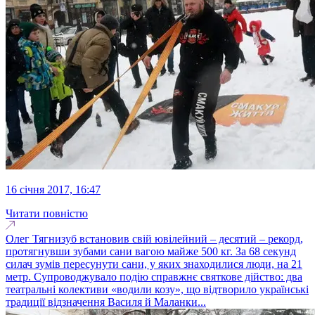
16 січня 2017, 16:47
Читати повністю
Олег Тягнизуб встановив свій ювілейний – десятий – рекорд,
протягнувши зубами сани вагою майже 500 кг. За 68 секунд
силач зумів пересунути сани, у яких знаходилися люди, на 21
метр. Супроводжувало подію справжнє святкове дійство: два
театральні колективи «водили козу», що відтворило українські
традиції відзначення Василя й Маланки...