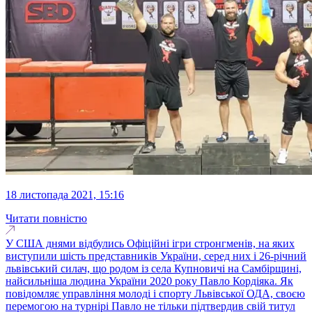
18 листопада 2021, 15:16
Читати повністю
У США днями відбулись Офіційні ігри стронгменів, на яких
виступили шість представників України, серед них і 26-річний
львівський силач, що родом із села Купновичі на Самбірщині,
найсильніша людина України 2020 року Павло Кордіяка. Як
повідомляє управління молоді і спорту Львівської ОДА, своєю
перемогою на турнірі Павло не тільки підтвердив свій титул