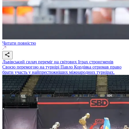
Читати повністю
Львівський силач переміг на світових Іграх стронгменів
Своєю перемогою на турнірі Павло Кордіяка отримав право
брати участь у найпрестижніших міжнародних турнірах.