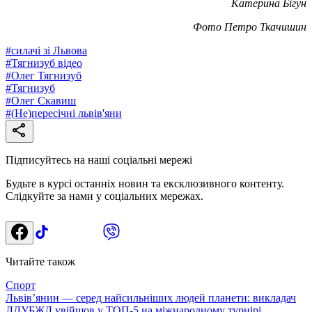
Катерина Бігун
Фото Петро Ткачишин
#
силачі зі Львова
#
Тягнизуб відео
#
Олег Тягнизуб
#
Тягнизуб
#
Олег Скавиш
#
(Не)пересічні львів'яни
Підписуйтесь на наші соціальні мережі
Будьте в курсі останніх новин та ексклюзивного контенту.
Слідкуйте за нами у соціальних мережах.
Читайте також
Спорт
Львів’янин — серед найсильніших людей планети: викладач
ЛДУБЖД увійшов у ТОП-5 на міжнародному турнірі