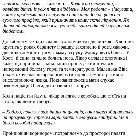
заважає малюкові,
– каже він. –
Коли я на чергуванні, я
оглядаю дітей із усіх п’яти відділень. Моя робота – з’ясувати,
в чому проблема, та скерувати пацієнта до спеціаліста
вужчого профілю, який призначить комплексне лікування. Як
дитячий ендокринолог я лікую здебільшого дітей із цукровим
діабетом».
До кабінету заходить жінка з хлопчиком і дівчинкою. Хлопчик
крутить у роках барвисту іграшку, захоплено її розглядаючи,
дівчинка ж міцно тримає маму за руку. Жінку звуть Ольга. У
Кості, її сина, сильно болить нога. Лікар оглядає хлопчика і
каже, що причина – запальний процес, який почався
напередодні болем у горлі та температурою. Маленька Віка
також охоче дає лікареві оглянути горло, демонстративно
висолоплюючи язика. Поки занепокоєна мати слухає
рекомендації Олега, діти бавляться поруч.
Коли пацієнти йдуть, лікар витягає з коробки, що стоїть на
столі, шкільний глобус.
– Ходімо, покажу вам інших пацієнтів, вони якраз збираються
на прогулянку. Заразом гарні кадри з глобусом вийдуть. Мені
його сьогодні подарували.
Пройшовши коридором, потрапляємо до просторої палати.