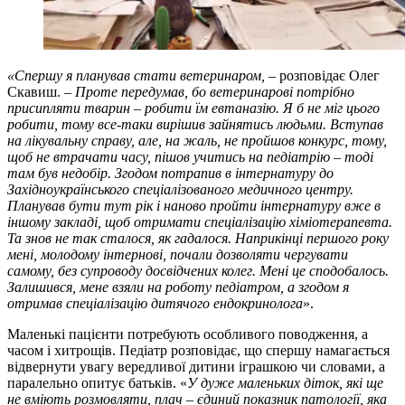
«Спершу я планував стати ветеринаром,
– розповідає Олег
Скавиш. –
Проте передумав, бо ветеринарові потрібно
присипляти тварин – робити їм евтаназію. Я б не міг цього
робити, тому все-таки вирішив зайнятись людьми. Вступав
на лікувальну справу, але, на жаль, не пройшов конкурс, тому,
щоб не втрачати часу, пішов учитись на педіатрію – тоді
там був недобір. Згодом потрапив в інтернатуру до
Західноукраїнського спеціалізованого медичного центру.
Планував бути тут рік і наново пройти інтернатуру вже в
іншому закладі, щоб отримати спеціалізацію хіміотерапевта.
Та знов не так сталося, як гадалося. Наприкінці першого року
мені, молодому інтернові, почали дозволяти чергувати
самому, без супроводу досвідчених колег. Мені це сподобалось.
Залишився, мене взяли на роботу педіатром, а згодом я
отримав спеціалізацію дитячого ендокринолога
».
Маленькі пацієнти потребують особливого поводження, а
часом і хитрощів. Педіатр розповідає, що спершу намагається
відвернути увагу вередливої дитини іграшкою чи словами, а
паралельно опитує батьків. «
У дуже маленьких діток, які ще
не вміють розмовляти, плач – єдиний показник патології, яка