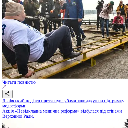
Читати повністю
Львівський педіатр протягнув зубами «швидку» на підтримку
медреформи
Акція «Невідкладна медична реформа» відбулася під стінами
Верховної Ради.