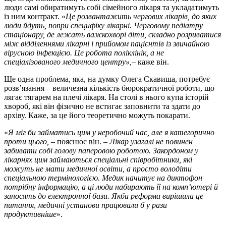
люди самі обиратимуть собі сімейного лікаря та укладатимуть
із ним контракт. «
Це розвантажить чергових лікарів, до яких
люди йдуть, попри специфіку лікарні. Черговому педіатру
стаціонару, де лежать важкохворі діти, складно розриватися
між відділеннями лікарні і прийомом пацієнтів із звичайною
вірусною інфекцією. Це робота поліклінік, а не
спеціалізованого медичного центру»,
– каже він.
Ще одна проблема, яка, на думку Олега Скавиша, потребує
розв’язання – величезна кількість бюрократичної роботи, що
лягає тягарем на плечі лікаря. На столі в нього купа історій
хвороб, які він фізично не встигає заповнити та здати до
архіву. Каже, за це його теоретично можуть покарати.
«
Я міг би займатись цим у неробочий час, але я категорично
проти цього,
– пояснює він. –
Лікар узагалі не повинен
забивати собі голову паперовою роботою. Закордоном у
лікарнях цим займаються спеціальні співробітники, які
можуть не мати медичної освіти, а просто володіти
спеціальною термінологією. Медик начитує на диктофон
потрібну інформацію, а ці люди набирають її на комп’ютері й
заносять до електронної бази. Якби реформа вирішила це
питання, медичні установи працювали б у рази
продуктивніше
».