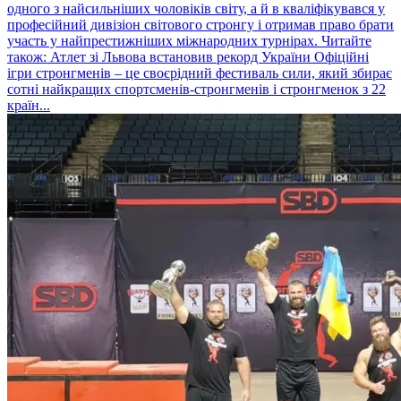
одного з найсильніших чоловіків світу, а й в кваліфікувався у
професійний дивізіон світового стронгу і отримав право брати
участь у найпрестижніших міжнародних турнірах. Читайте
також: Атлет зі Львова встановив рекорд України Офіційні
ігри стронгменів – це своєрідний фестиваль сили, який збирає
сотні найкращих спортсменів-стронгменів і стронгменок з 22
країн...