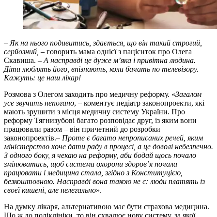
– Як на нього подивитись, здається, що він такий строгий,
серйозний, –
говорить мама однієї з пацієнток про Олега
Скавиша. –
А насправді це дуже м’яка і привітна людина.
Діти люблять його, впізнають, коли бачать по телевізору.
Кажуть: це наш лікар!
Розмова з Олегом заходить про медичну реформу. «
Загалом
усе звучить непогано
, – коментує педіатр законопроекти, які
мають зрушити з місця медичну систему України. Про
реформу Тягнизубові багато розповідає друг, із яким вони
працювали разом – він причетний до розробки
законопроектів.–
Проте є багато непрописаних речей, яким
міністерство хоче дати раду в процесі, а це доволі небезпечно.
З одного боку, я чекаю на реформу, аби бодай щось почало
змінюватись, щоб система охорони здоров’я почала
працювати і медицина стала, згідно з Конституцією,
безкоштовною. Насправді вона такою не є: люди платять із
своєї кишені, але нелегально
».
На думку лікаря, альтернативою має бути страхова медицина.
Що ж до поліклініки, то він схвалює нову систему, за якої