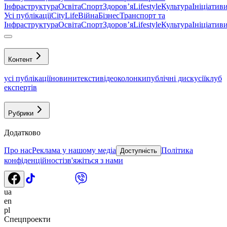
Інфраструктура
Освіта
Спорт
Здоровʼя
Lifestyle
Культура
Ініціатив
Усі публікації
CityLife
Війна
Бізнес
Транспорт та
Інфраструктура
Освіта
Спорт
Здоровʼя
Lifestyle
Культура
Ініціатив
Контент
усі публікації
новини
тексти
відео
колонки
публічні дискусії
клуб
експертів
Рубрики
Додатково
Про нас
Реклама у нашому медіа
Політика
Доступність
конфіденційності
зв'яжіться з нами
ua
en
pl
Спецпроекти