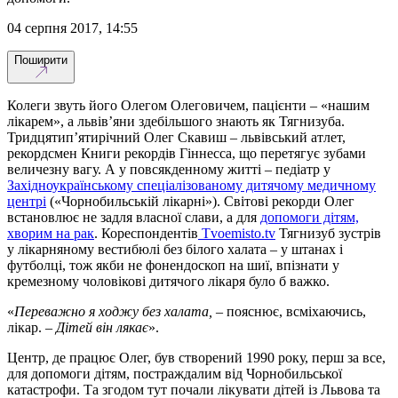
04 серпня 2017, 14:55
Поширити
Колеги звуть його Олегом Олеговичем, пацієнти – «нашим
лікарем», а львів’яни здебільшого знають як Тягнизуба.
Тридцятип’ятирічний Олег Скавиш – львівський атлет,
рекордсмен Книги рекордів Гіннесса, що перетягує зубами
величезну вагу. А у повсякденному житті – педіатр у
Західноукраїнському спеціалізованому дитячому медичному
центрі
(«Чорнобильській лікарні»). Світові рекорди Олег
встановлює не задля власної слави, а для
допомоги дітям,
хворим на рак
. Кореспондентів
Tvoemisto.tv
Тягнизуб зустрів
у лікарняному вестибюлі без білого халата – у штанах і
футболці, тож якби не фонендоскоп на шиї, впізнати у
кремезному чоловікові дитячого лікаря було б важко.
«
Переважно я ходжу без халата,
– пояснює, всміхаючись,
лікар. –
Дітей він лякає
».
Центр, де працює Олег, був створений 1990 року, перш за все,
для допомоги дітям, постраждалим від Чорнобильської
катастрофи. Та згодом тут почали лікувати дітей із Львова та