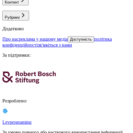
Контент
Рубрики
Додатково
про нас
реклама у нашому медіа
політика
Доступність
конфіденційності
зв'яжіться з нами
За підтримки
:
Розроблено
:
Levprograming
За умови повного або часткового використання iнформацiї