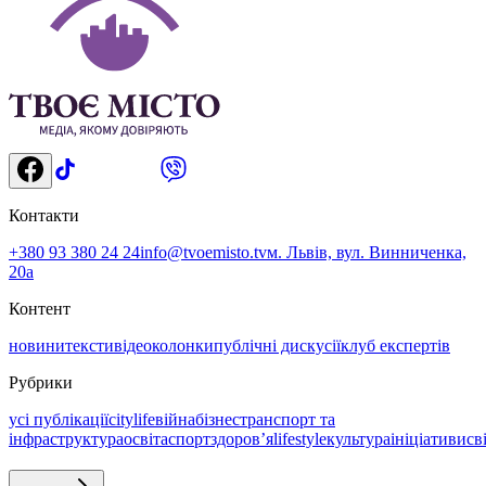
Контакти
+380 93 380 24 24
info@tvoemisto.tv
м. Львів, вул. Винниченка,
20а
Контент
новини
тексти
відео
колонки
публічні дискусії
клуб експертів
Рубрики
усі публікації
citylife
війна
бізнес
транспорт та
інфраструктура
освіта
спорт
здоровʼя
lifestyle
культура
ініціативи
св