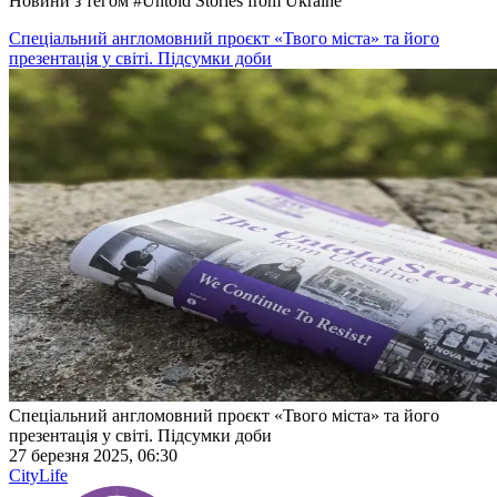
Новини з тегом
#
Untold Stories from Ukraine
Спеціальний англомовний проєкт «Твого міста» та його
презентація у світі. Підсумки доби
Спеціальний англомовний проєкт «Твого міста» та його
презентація у світі. Підсумки доби
27 березня 2025, 06:30
CityLife