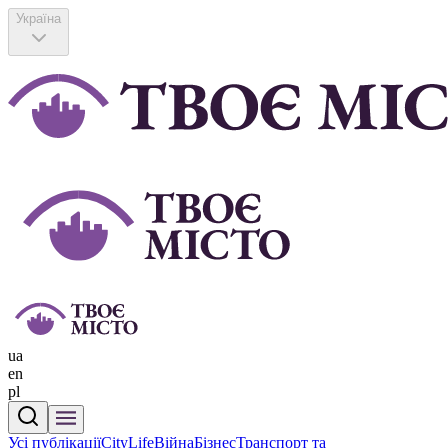
Україна
ua
en
pl
Усі публікації
CityLife
Війна
Бізнес
Транспорт та