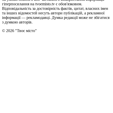
гіперпосилання на tvoemisto.tv є обов'язковим.
Відповідальність за достовірність фактів, цитат, власних імен
та інших відомостей несуть автори публікацій, а рекламної
інформації — рекламодавці. Думка редакцiї може не збiгатися
з думкою авторiв.
©
2026
"
Твоє місто
"