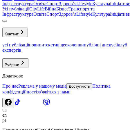
Інфраструктура
Освіта
Спорт
Здоровʼя
Lifestyle
Культура
Ініціатив
Усі публікації
CityLife
Війна
Бізнес
Транспорт та
Інфраструктура
Освіта
Спорт
Здоровʼя
Lifestyle
Культура
Ініціатив
Контент
усі публікації
новини
тексти
відео
колонки
публічні дискусії
клуб
експертів
Рубрики
Додатково
Про нас
Реклама у нашому медіа
Політика
Доступність
конфіденційності
зв'яжіться з нами
ua
en
pl