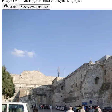
Вифлеєм — місто, де Різдво святкують щодня.
23010
Час читання: 1 хв