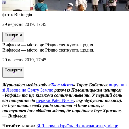
фото: Вікіпедія
29 вересня 2019, 17:45
Поширити
Вифлеєм — місто, де Різдво святкують щодня.
Вифлеєм — місто, де Різдво святкують щодня.
29 вересня 2019, 17:45
Поширити
Журналіст медіа-хабу «
Твоє місто
» Тарас Бабенчук
вирушив
зі Львова на Святу Землю
разом із Паломницьким центром
«Рафаїл» та ще кількома сотнями львів’ян. У перший день
він потрапив до
церкви Pater Noster
, яку збудували на місці,
де Ісус навчив своїх учнів молитви «Отче наш», а
наступного дня відвідав місто, де народився Ісус Христос,
— Вифлеєм.
Читайте також:
Зі Львова в Ізраїль. Як потрапити у місце