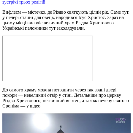
зустрічі трьох релігій
Вифлеєм — містечко, де Різдво святкують цілий рік. Саме тут,
у печері-стайні для овець, народився Ісус Христос. Зараз на
цьому місці височіє величний храм Різдва Христового.
Українські паломники тут заколядували.
До самого храму можна потрапити через так звані двері
покори — невеликий отвір у стіні. Детальніше про церкву
Різдва Христового, незвичний вертеп, а також печеру святого
Єроніма — у відео.