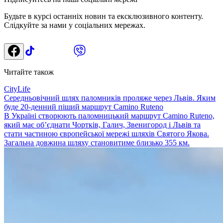
Будьте в курсі останніх новин та ексклюзивного контенту.
Слідкуйте за нами у соціальних мережах.
Читайте також
CityLife
Середньовічний шлях паломників проляже через Львів. Яким
буде 20-денний піший маршрут Camino Ruteno
В Україні створюють паломницький маршрут Camino Ruteno,
який має об’єднати Чортків, Галич, Звенигород і Львів та
стати частиною європейської мережі шляхів Святого Якова.
Загальна довжина шляху становитиме близько 355 км.