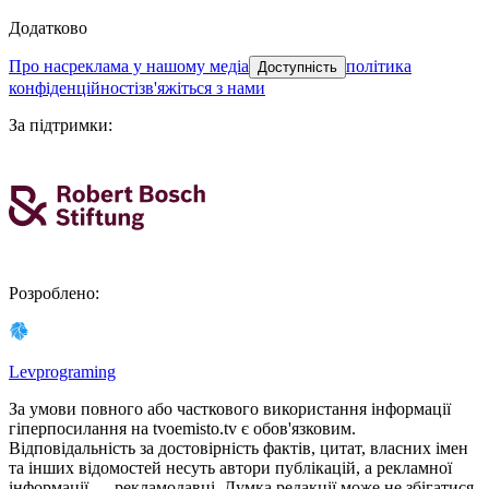
Додатково
про нас
реклама у нашому медіа
політика
Доступність
конфіденційності
зв'яжіться з нами
За підтримки
:
Розроблено
:
Levprograming
За умови повного або часткового використання iнформацiї
гіперпосилання на tvoemisto.tv є обов'язковим.
Відповідальність за достовірність фактів, цитат, власних імен
та інших відомостей несуть автори публікацій, а рекламної
інформації — рекламодавці. Думка редакцiї може не збiгатися