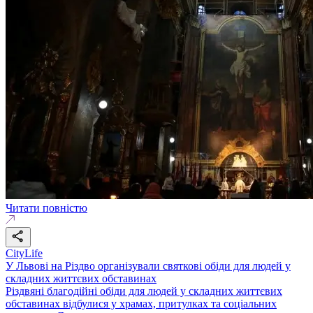
Читати повністю
CityLife
У Львові на Різдво організували святкові обіди для людей у
складних життєвих обставинах
Різдвяні благодійні обіди для людей у складних життєвих
обставинах відбулися у храмах, притулках та соціальних