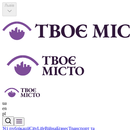
Львів
ua
en
pl
Усі публікації
CityLife
Війна
Бізнес
Транспорт та