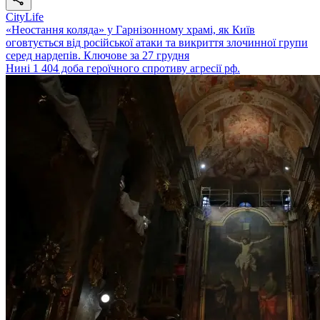
CityLife
«Неостання коляда» у Гарнізонному храмі, як Київ
оговтується від російської атаки та викриття злочинної групи
серед нардепів. Ключове за 27 грудня
Нині 1 404 доба героїчного спротиву агресії рф.