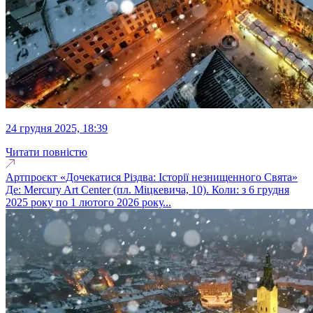
24 грудня 2025, 18:39
Читати повністю
Артпроєкт «Дочекатися Різдва: Історії незнищенного Свята»
Де: Mercury Art Center (пл. Міцкевича, 10). Коли: з 6 грудня
2025 року по 1 лютого 2026 року...