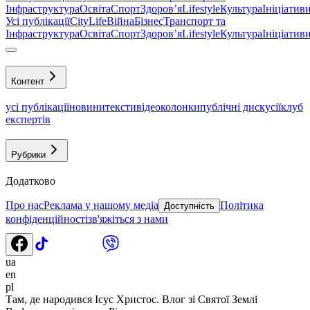
Інфраструктура
Освіта
Спорт
Здоровʼя
Lifestyle
Культура
Ініціатив
Усі публікації
CityLife
Війна
Бізнес
Транспорт та
Інфраструктура
Освіта
Спорт
Здоровʼя
Lifestyle
Культура
Ініціатив
Контент
усі публікації
новини
тексти
відео
колонки
публічні дискусії
клуб
експертів
Рубрики
Додатково
Про нас
Реклама у нашому медіа
Політика
Доступність
конфіденційності
зв'яжіться з нами
ua
en
pl
Там, де народився Ісус Христос. Влог зі Святої Землі