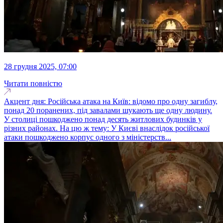
28 грудня 2025, 07:00
Читати повністю
Акцент дня: Російська атака на Київ: відомо про одну загиблу,
понад 20 поранених, під завалами шукають ще одну людину.
У столиці пошкоджено понад десять житлових будинків у
різних районах. На цю ж тему: У Києві внаслідок російської
атаки пошкоджено корпус одного з міністерств...