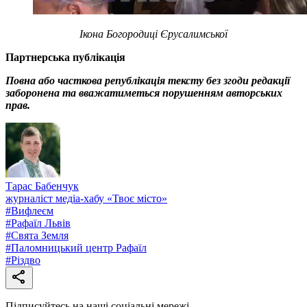
Ікона Богородиці Єрусалимської
Партнерська публікація
Повна або часткова републікація тексту без згоди редакції
заборонена та вважатиметься порушенням авторських
прав.
Тарас Бабенчук
журналіст медіа-хабу «Твоє місто»
#
Вифлеєм
#
Рафаїл Львів
#
Свята Земля
#
Паломницький центр Рафаїл
#
Різдво
Підписуйтесь на наші соціальні мережі