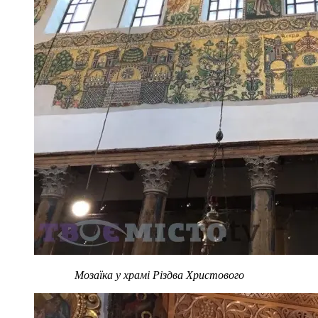
Мозаїка у храмі Різдва Христового