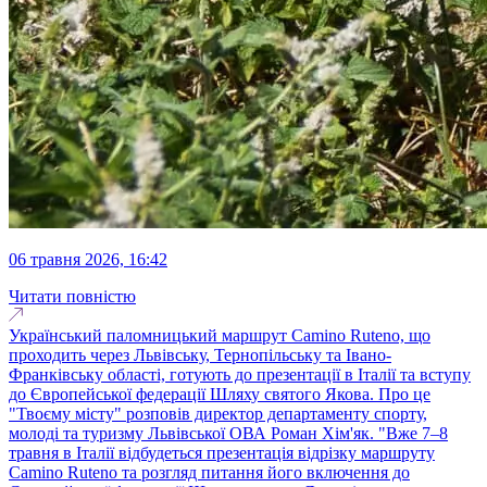
06 травня 2026, 16:42
Читати повністю
Український паломницький маршрут Camino Ruteno, що
проходить через Львівську, Тернопільську та Івано-
Франківську області, готують до презентації в Італії та вступу
до Європейської федерації Шляху святого Якова. Про це
"Твоєму місту" розповів директор департаменту спорту,
молоді та туризму Львівської ОВА Роман Хім'як. "Вже 7–8
травня в Італії відбудеться презентація відрізку маршруту
Camino Ruteno та розгляд питання його включення до