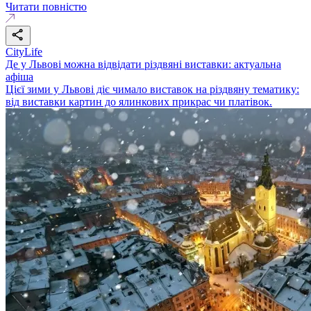
Читати повністю
CityLife
Де у Львові можна відвідати різдвяні виставки: актуальна
афіша
Цієї зими у Львові діє чимало виставок на різдвяну тематику:
від виставки картин до ялинкових прикрас чи платівок.