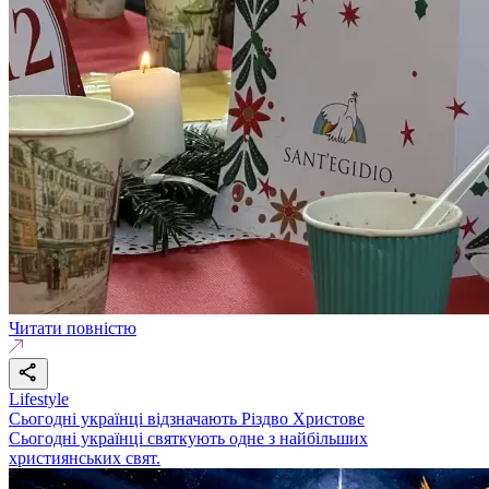
Читати повністю
Lifestyle
Сьогодні українці відзначають Різдво Христове
Сьогодні українці святкують одне з найбільших
християнських свят.