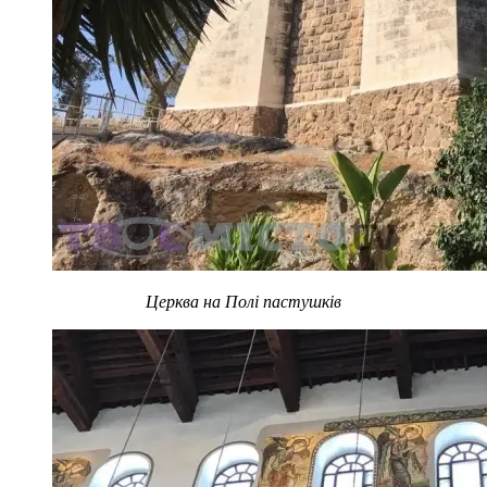
Церква на Полі пастушків