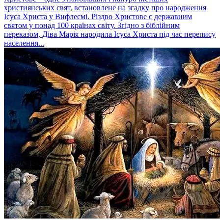
християнських свят, встановлене на згадку про народження
Ісуса Христа у Вифлеємі. Різдво Христове є державним
святом у понад 100 країнах світу. Згідно з біблійним
переказом, Діва Марія народила Ісуса Христа під час перепису
населення...