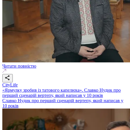
Читати повністю
CityLife
«Ярмулку зробив із татового капелюха». Славко Нудик про
перший сценарій вертепу, який написав у 10 років
Славко Нудик про перший сценарій вертепу, який написав у
10 років