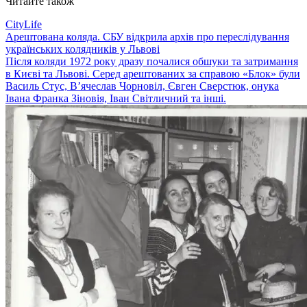
Читайте також
CityLife
Арештована коляда. СБУ відкрила архів про переслідування
українських колядників у Львові
Після коляди 1972 року дразу почалися обшуки та затримання
в Києві та Львові. Серед арештованих за справою «Блок» були
Василь Стус, В’ячеслав Чорновіл, Євген Сверстюк, онука
Івана Франка Зіновія, Іван Світличний та інші.