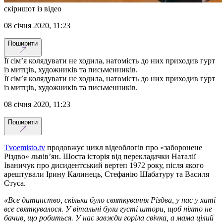
скірншот із відео
08 січня 2020, 11:23
Поширити
Її сім’я колядувати не ходила, натомість до них приходив гурт
із митців, художників та письменників.
Її сім’я колядувати не ходила, натомість до них приходив гурт
із митців, художників та письменників.
08 січня 2020, 11:23
Поширити
Tvoemisto.tv
продовжує цикл відеоблогів про «заборонене
Різдво» львів’ян. Шоста історія від перекладачки Наталії
Іваничук про дисидентський вертеп 1972 року, після якого
арештували Ірину Калинець, Стефанію Шабатуру та Василя
Стуса.
«Все дитинство, скільки було святкування Різдва, у нас у хаті
все святкувалося. У вітальні були густі штори, щоб ніхто не
бачив, що робиться. У нас завжди горіла свічка, а мама цілий