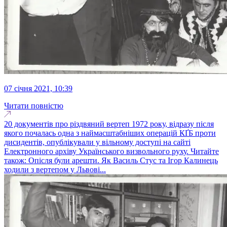
07 січня 2021, 10:39
Читати повністю
20 документів про різдвяний вертеп 1972 року, відразу після
якого почалась одна з наймасштабніших операцій КҐБ проти
дисидентів, опублікували у вільному доступі на сайті
Електронного архіву Українського визвольного руху. Читайте
також: Опісля були арешти. Як Василь Стус та Ігор Калинець
ходили з вертепом у Львові...