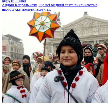
відчути Різдво
Андрій Капраль каже, що всі різдвяні свята викликають в
нього дуже трепетні відчуття.