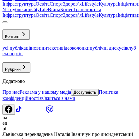
Інфраструктура
Освіта
Спорт
Здоровʼя
Lifestyle
Культура
Ініціатив
Усі публікації
CityLife
Війна
Бізнес
Транспорт та
Інфраструктура
Освіта
Спорт
Здоровʼя
Lifestyle
Культура
Ініціатив
Контент
усі публікації
новини
тексти
відео
колонки
публічні дискусії
клуб
експертів
Рубрики
Додатково
Про нас
Реклама у нашому медіа
Політика
Доступність
конфіденційності
зв'яжіться з нами
ua
en
pl
Львівська перекладачка Наталія Іваничук про дисидентський