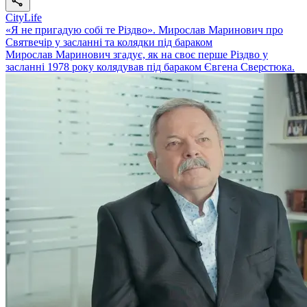
CityLife
«Я не пригадую собі те Різдво». Мирослав Маринович про
Святвечір у засланні та колядки під бараком
Мирослав Маринович згадує, як на своє перше Різдво у
засланні 1978 року колядував під бараком Євгена Сверстюка.