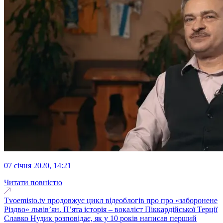
07 січня 2020, 14:21
Читати повністю
Tvoemisto.tv продовжує цикл відеоблогів про про «заборонене
Різдво» львів’ян. П’ята історія – вокаліст Піккардійської Терції
Славко Нудик розповідає, як у 10 років написав перший