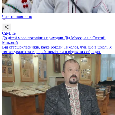
Читати повністю
CityLife
До дітей мого покоління приходив Дід Мороз, а не Святий
Миколай
Від старшокласників, каже Богдан Тихолоз, чув, що в школі їх
«виховували» за те, що їх помічали в різдвяних обрядах.