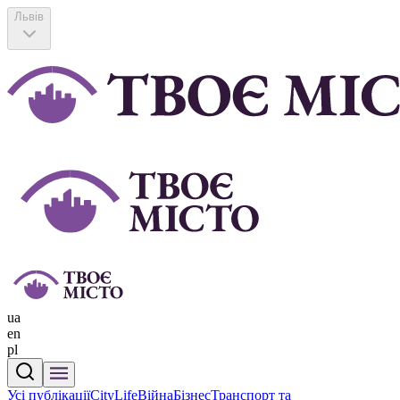
Львів
ua
en
pl
Усі публікації
CityLife
Війна
Бізнес
Транспорт та