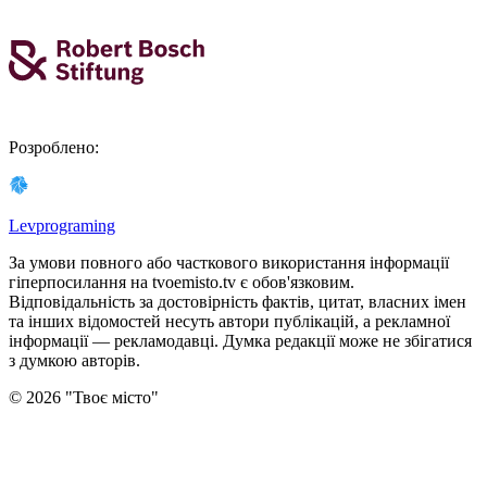
Розроблено
:
Levprograming
За умови повного або часткового використання iнформацiї
гіперпосилання на tvoemisto.tv є обов'язковим.
Відповідальність за достовірність фактів, цитат, власних імен
та інших відомостей несуть автори публікацій, а рекламної
інформації — рекламодавці. Думка редакцiї може не збiгатися
з думкою авторiв.
©
2026
"
Твоє місто
"