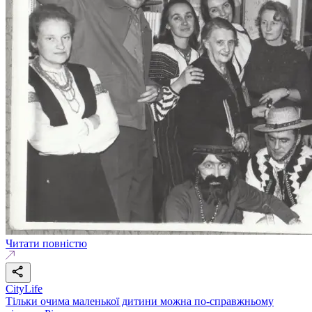
Читати повністю
CityLife
Тільки очима маленької дитини можна по-справжньому