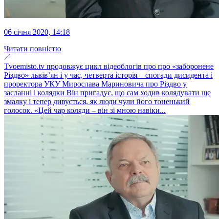
06 січня 2020, 14:18
Читати повністю
Tvoemisto.tv продовжує цикл відеоблогів про про «заборонене
Різдво» львів’ян і у час, четверта історія – спогади дисидента і
проректора УКУ Мирослава Мариновича про Різдво у
засланні і колядки Він пригадує, що сам ходив колядувати ще
змалку і тепер дивується, як люди чули його тоненький
голосок. «Цей чар коляди – він зі мною навіки...