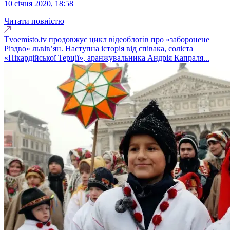
10 січня 2020, 18:58
Читати повністю
Tvoemisto.tv продовжує цикл відеоблогів про «заборонене
Різдво» львів’ян. Наступна історія від співака, соліста
«Пікардійської Терції», аранжувальника Андрія Капраля...