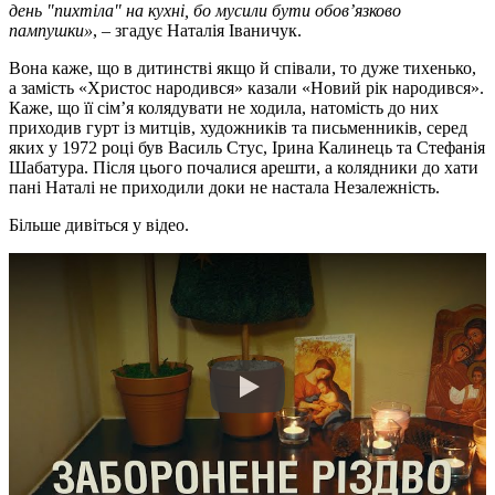
день "пихтіла" на кухні, бо мусили бути обов’язково
пампушки»
, – згадує Наталія Іваничук.
Вона каже, що в дитинстві якщо й співали, то дуже тихенько,
а замість «Христос народився» казали «Новий рік народився».
Каже, що її сім’я колядувати не ходила, натомість до них
приходив гурт із митців, художників та письменників, серед
яких у 1972 році був Василь Стус, Ірина Калинець та Стефанія
Шабатура. Після цього почалися арешти, а колядники до хати
пані Наталі не приходили доки не настала Незалежність.
Більше дивіться у відео.