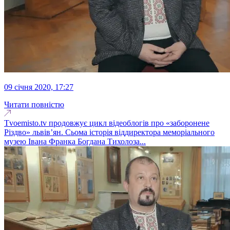
09 січня 2020, 17:27
Читати повністю
Tvoemisto.tv продовжує цикл відеоблогів про «заборонене
Різдво» львів’ян. Сьома історія віддиректора меморіального
музею Івана Франка Богдана Тихолоза...