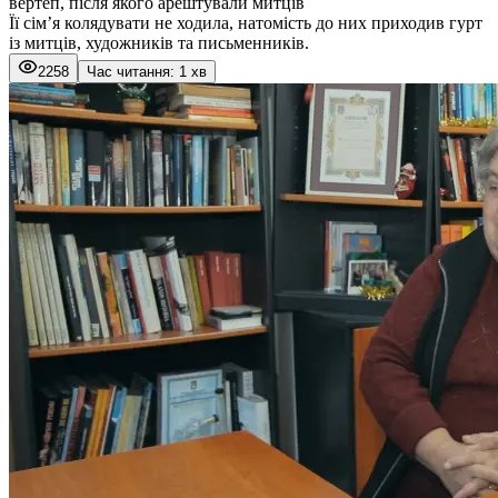
вертеп, після якого арештували митців
Її сім’я колядувати не ходила, натомість до них приходив гурт
із митців, художників та письменників.
2258
Час читання: 1 хв