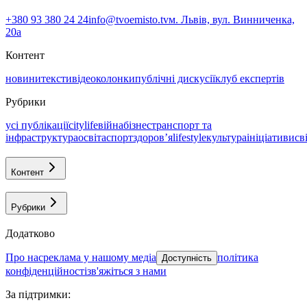
+380 93 380 24 24
info@tvoemisto.tv
м. Львів, вул. Винниченка,
20а
Контент
новини
тексти
відео
колонки
публічні дискусії
клуб експертів
Рубрики
усі публікації
citylife
війна
бізнес
транспорт та
інфраструктура
освіта
спорт
здоровʼя
lifestyle
культура
ініціативи
св
Контент
Рубрики
Додатково
про нас
реклама у нашому медіа
політика
Доступність
конфіденційності
зв'яжіться з нами
За підтримки
: