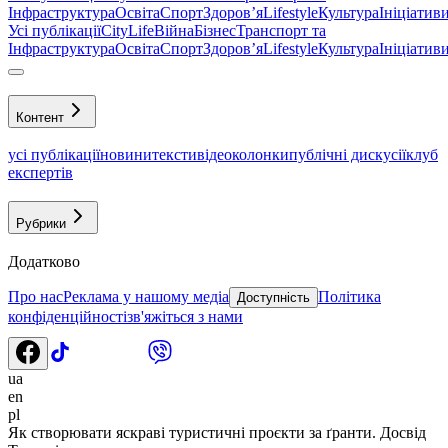
Інфраструктура
Освіта
Спорт
Здоровʼя
Lifestyle
Культура
Ініціатив
Усі публікації
CityLife
Війна
Бізнес
Транспорт та
Інфраструктура
Освіта
Спорт
Здоровʼя
Lifestyle
Культура
Ініціатив
Контент
усі публікації
новини
тексти
відео
колонки
публічні дискусії
клуб
експертів
Рубрики
Додатково
Про нас
Реклама у нашому медіа
Політика
Доступність
конфіденційності
зв'яжіться з нами
ua
en
pl
Як створювати яскраві туристичні проєкти за ґранти. Досвід