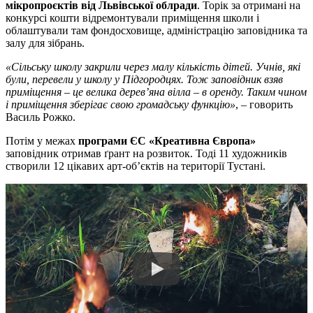
мікропроєктів від Львівської облради
. Торік за отримані на
конкурсі кошти відремонтували приміщення школи і
облаштували там фондосховище, адміністрацію заповідника та
залу для зібрань.
«Сільську школу закрили через малу кількість дітей. Учнів, які
були, перевели у школу у Підгородцях. Тож заповідник взяв
приміщення – це велика дерев’яна вілла – в оренду. Таким чином
і приміщення зберігає свою громадську функцію»
, – говорить
Василь Рожко.
Потім у межах
програми ЄС «Креативна Європа»
заповідник отримав ґрант на розвиток. Тоді 11 художників
створили 12 цікавих арт-об’єктів на території Тустані.