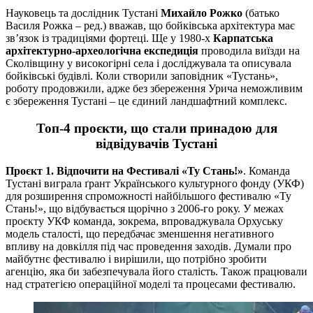
Науковець та дослідник Тустані
Михайло Рожко
(батько
Василя Рожка – ред.) вважав, що бойківська архітектура має
зв’язок із традиціями фортеці. Ще у 1980-х
Карпатська
архітектурно-археологічна експедиція
проводила виїзди на
Сколівщину у високогірні села і досліджувала та описувала
бойківські будівлі. Коли створили заповідник «Тустань»,
роботу продовжили, адже без збереження Урича неможливим
є збереження Тустані – це єдиний ландшафтний комплекс.
Топ-4 проєкти, що стали принадою для
відвідувачів Тустані
Проєкт 1. Відпочити на Фестивалі «Ту Стань!»
. Команда
Тустані виграла ґрант Українського культурного фонду (УКФ)
для розширення спроможності найбільшого фестивалю «Ту
Стань!», що відбувається щорічно з 2006-го року. У межах
проєкту УКФ команда, зокрема, впроваджувала Орхуську
модель сталості, що передбачає зменшення негативного
впливу на довкілля під час проведення заходів. Думали про
майбутнє фестивалю і вирішили, що потрібно зробити
агенцію, яка би забезпечувала його сталість. Також працювали
над стратегією операційної моделі та процесами фестивалю.