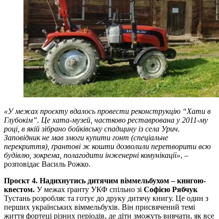
«У межах проєкту вдалось провести реконструкцію “Хати в
Глубокім”. Це хата-музей, частково реставрована у 2011-му
році, в якій зібрано бойківську спадщину із села Урич.
Заповідник не мав змоги купити гонт (спеціальне
перекриття), ґрантові ж кошти дозволили перетворити всю
будівлю, зокрема, полагодити інженерні комунікації»
, –
розповідає Василь Рожко.
Проєкт 4. Надихнутись дитячим віммельбухом – книгою-
квестом.
У межах ґранту УКФ спільно зі
Софією Рябчук
Тустань розробляє та готує до друку дитячу книгу. Це один з
перших українських віммельбухів. Він присвячений темі
життя фортеці різних періодів, де діти зможуть вивчати, як все