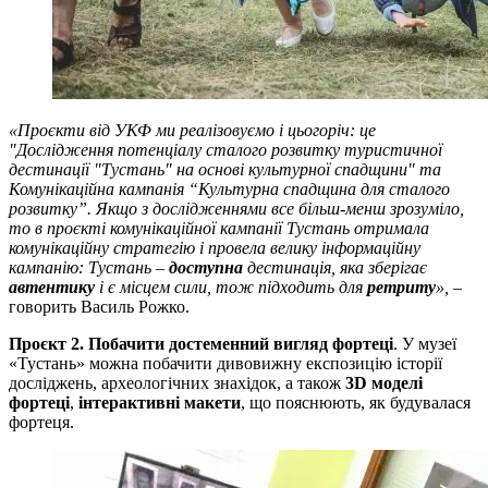
«Проєкти від УКФ ми реалізовуємо і цьогоріч: це
"Дослідження потенціалу сталого розвитку туристичної
дестинації "Тустань" на основі культурної спадщини" та
Комунікаційна кампанія “Культурна спадщина для сталого
розвитку”. Якщо з дослідженнями все більш-менш зрозуміло,
то в проєкті комунікаційної кампанії Тустань отримала
комунікаційну стратегію і провела велику інформаційну
кампанію: Тустань –
доступна
дестинація, яка зберігає
автентику
і є місцем сили, тож підходить для
ретриту
»,
–
говорить Василь Рожко.
Проєкт 2. Побачити достеменний вигляд фортеці
. У музеї
«Тустань» можна побачити дивовижну експозицію історії
досліджень, археологічних знахідок, а також
3D моделі
фортеці
,
інтерактивні макети
, що пояснюють, як будувалася
фортеця.