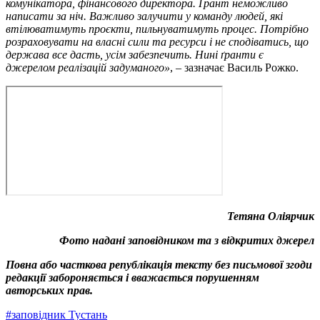
комунікатора, фінансового директора. Ґрант неможливо
написати за ніч. Важливо залучити у команду людей, які
втілюватимуть проєкти, пильнуватимуть процес. Потрібно
розраховувати на власні сили та ресурси і не сподіватись, що
держава все дасть, усім забезпечить. Нині ґранти є
джерелом реалізацій задуманого»
, – зазначає Василь Рожко.
Тетяна Оліярчик
Фото надані заповідником та з відкритих джерел
Повна або часткова републікація тексту без письмової згоди
редакції забороняється і вважається порушенням
авторських прав.
#
заповідник Тустань