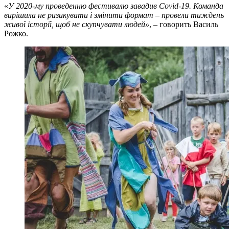
«
У 2020-му проведенню фестивалю завадив Covid-19. Команда
вирішила не ризикувати і змінити формат – провели тиждень
живої історії, щоб не скупчувати людей»
, – говорить Василь
Рожко.