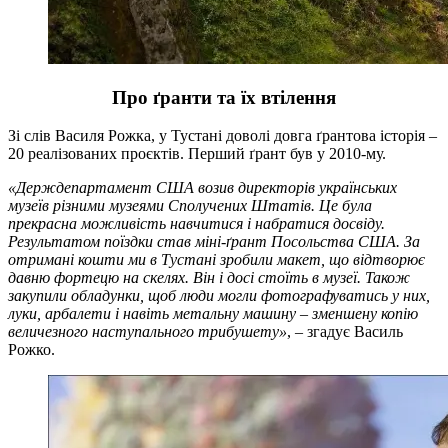
Про ґранти та їх втілення
Зі слів Василя Рожка, у Тустані доволі довга ґрантова історія –
20 реалізованих проєктів. Перший ґрант був у 2010-му.
«Держдепартамент США возив директорів українських
музеїв різними музеями Сполучених Штатів. Це була
прекрасна можливість навчитися і набратися досвіду.
Результатом поїздки став міні-ґрант Посольства США. За
отримані кошти ми в Тустані зробили макет, що відтворює
давню фортецю на скелях. Він і досі стоїть в музеї. Також
закупили обладунки, щоб люди могли фотографуватись у них,
луки, арбалети і навіть метальну машину – зменшену копію
величезного наступального трибушету»
, – згадує Василь
Рожко.