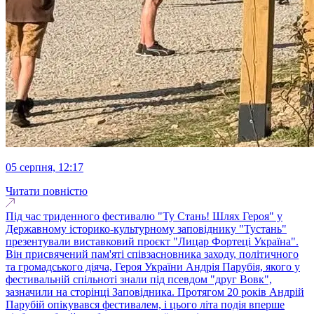
05 серпня, 12:17
Читати повністю
Під час триденного фестивалю "Ту Стань! Шлях Героя" у
Державному історико-культурному заповіднику "Тустань"
презентували виставковий проєкт "Лицар Фортеці Україна".
Він присвячений пам'яті співзасновника заходу, політичного
та громадського діяча, Героя України Андрія Парубія, якого у
фестивальній спільноті знали під псевдом "друг Вовк",
зазначили на сторінці Заповідника. Протягом 20 років Андрій
Парубій опікувався фестивалем, і цього літа подія вперше