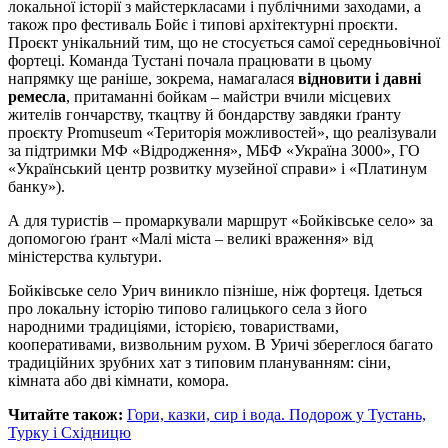
локальної історії з майстеркласами і публічними заходами, а
також про фестиваль Бойє і типові архітектурні проєкти.
Проєкт унікальний тим, що не стосується самої середньовічної
фортеці. Команда Тустані почала працювати в цьому
напрямку ще раніше, зокрема, намагалася
відновити і давні
ремесла
, притаманні бойкам – майстри вчили місцевих
жителів гончарству, ткацтву й бондарству завдяки ґранту
проєкту Promuseum «Територія можливостей», що реалізували
за підтримки МФ «Відродження», МБФ «Україна 3000», ГО
«Український центр розвитку музейної справи» і «Платинум
банку»).
А для туристів – промаркували маршрут «Бойківське село» за
допомогою ґрант «Малі міста – великі враження» від
міністерства культури.
Бойківське село Урич виникло пізніше, ніж фортеця. Ідеться
про локальну історію типово галицького села з його
народними традиціями, історією, товариствами,
кооперативами, визвольним рухом. В Уричі збереглося багато
традиційних зрубних хат з типовим плануванням: сіни,
кімната або дві кімнати, комора.
Читайте також:
Гори, казки, сир і вода. Подорож у Тустань,
Турку і Східницю