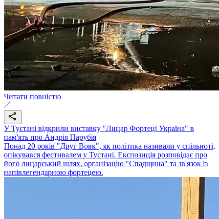
Читати повністю
У Тустані відкрили виставку "Лицар Фортеці Україна" в
пам'ять про Андрія Парубія
Понад 20 років "Друг Вовк", як політика називали у спільноті,
опікувався фестивалем у Тустані. Експозиція розповідає про
його лицарський шлях, організацію "Спадщина" та зв'язок із
напівлегендарною фортецею.