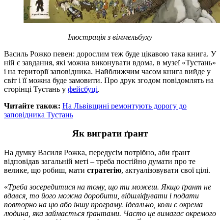
Ілюстрація з віммельбуху
Василь Рожко певен: дорослим теж буде цікавою така книга. У
ній є завдання, які можна виконувати вдома, в музеї «Тустань»
і на території заповідника. Найближчим часом книга вийде у
світ і її можна буде замовити. Про друк згодом повідомлять на
сторінці Тустань у
фейсбуці
.
Читайте також:
На Львівщині ремонтують дорогу до
заповідника Тустань
Як виграти ґрант
На думку Василя Рожка, передусім потрібно, аби ґрант
відповідав загальній меті – треба постійно думати про те
велике, що робиш, мати
стратегію
, актуалізовувати свої цілі.
«
Треба зосередитися на тому, що ти можеш. Якщо ґрант не
вдався, то його можна доробити, відшліфувати і подати
повторно на цю або іншу програму. Ідеально, коли є окрема
людина, яка займається ґрантами. Часто це вимагає окремого