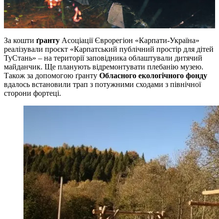
За кошти
ґранту
Асоціації Єврорегіон «Карпати-Україна»
реалізували проєкт «Карпатський публічний простір для дітей
ТуСтань» – на території заповідника облаштували дитячий
майданчик. Ще планують відремонтувати плебанію музею.
Також за допомогою ґранту
Обласного екологічного фонду
вдалось встановили трап з потужними сходами з північної
сторони фортеці.