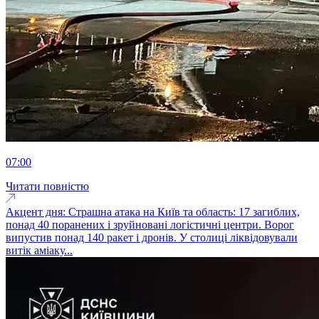
07:00
Читати повністю
Акцент дня: Страшна атака на Київ та область: 17 загиблих,
понад 40 поранених і зруйновані логістичні центри. Ворог
випустив понад 140 ракет і дронів. У столиці ліквідовували
витік аміаку...