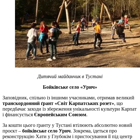
Дитячий майданчик в Тустані
Бойківське село «Урич»
Заповідник, спільно із іншими учасниками, отримав великий
транскордонний ґрант «Світ Карпатських розет»
, що
передбачає заходи із збереження унікальності культури Карпат
і фінансується
Європейським Союзом
.
За кошти цього ґранту у Тустані втілюють абсолютно новий
проєкт –
бойківське село Урич
. Зокрема, ідеться про
реконструкцію Хати у Глубокім і пристосування її під центр