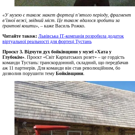
«У музею є також макет фортеці п’ятого періоду, фрагмент
в’їзної вежі, звідний міст. Це також вдалося зробити за
ґрантові кошти»
, – каже Василь Рожко.
Читайте також:
Львівська ІТ-компанія розробила додаток
віртуальної реальності для фортеці Тустань
Проєкт 3. Відчути дух бойківщини у музеї «Хата у
Глубокім»
. Проєкт «Світ Карпатських розет» – це гордість
команди Тустань: транскордонний, складний, що передбачав
аж 11 партнерів. Для команди він став революційним, бо
дозволив порушити тему
Бойківщини
.