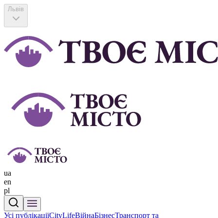
Львів
ua
en
pl
Усі публікації
CityLife
Війна
Бізнес
Транспорт та