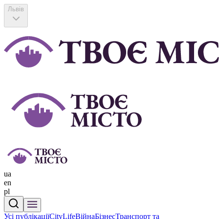
Львів
ua
en
pl
Усі публікації
CityLife
Війна
Бізнес
Транспорт та