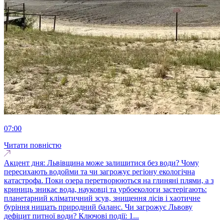
07:00
Читати повністю
Акцент дня: Львівщина може залишитися без води? Чому
пересихають водойми та чи загрожує регіону екологічна
катастрофа. Поки озера перетворюються на глиняні плями, а з
криниць зникає вода, науковці та урбоекологи застерігають:
планетарний кліматичний зсув, знищення лісів і хаотичне
буріння нищать природний баланс. Чи загрожує Львову
дефіцит питної води? Ключові події: 1...