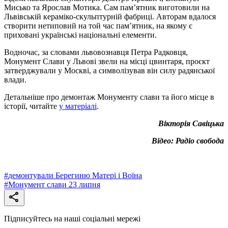
Мисько та Ярослав Мотика. Сам пам’ятник виготовили на
Львівській кераміко-скульптурній фабриці. Авторам вдалося
створити нетиповий на той час пам’ятник, на якому є
приховані українські національні елементи.
Водночас, за словами львовознавця Петра Радковця,
Монумент Слави у Львові звели на місці цвинтаря, проєкт
затверджували у Москві, а символізував він силу радянської
влади.
Детальніше про демонтаж Монументу слави та його місце в
історії, читайте
у матеріалі
.
Вікторія Савіцька
Відео: Радіо свобода
#
демонтували Берегиню Матері і Воїна
#
Монумент слави 23 липня
Підписуйтесь на наші соціальні мережі