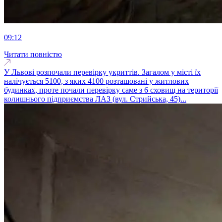
09:12
Читати повністю
У Львові розпочали перевірку укриттів. Загалом у місті їх
налічується 5100, з яких 4100 розташовані у житлових
будинках, проте почали перевірку саме з 6 сховищ на території
колишнього підприємства ЛАЗ (вул. Стрийська, 45)...