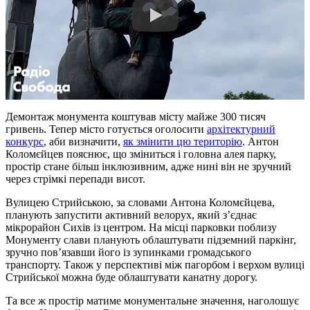
Демонтаж монумента коштував місту майже 300 тисяч
гривень. Тепер місто готується оголосити
архітектурний
конкурс
, аби визначити,
як змінити цю територію
. Антон
Коломєйцев пояснює, що зміниться і головна алея парку,
простір стане більш інклюзивним, адже нині він не зручний
через стрімкі перепади висот.
Вулицею Стрийською, за словами Антона Коломєйцева,
планують запустити активний велорух, який з’єднає
мікрорайон Сихів із центром. На місці парковки поблизу
Монументу слави планують облаштувати підземний паркінг,
зручно пов’язавши його із зупинками громадського
транспорту. Також у перспективі між пагорбом і верхом вулиці
Стрийської можна буде облаштувати канатну дорогу.
Та все ж простір матиме монументальне значення, наголошує