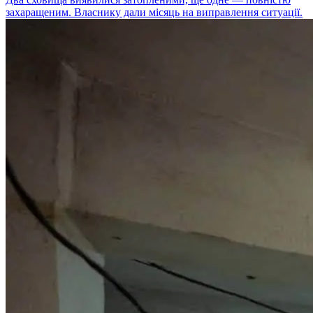
захаращеним. Власнику дали місяць на виправлення ситуації.