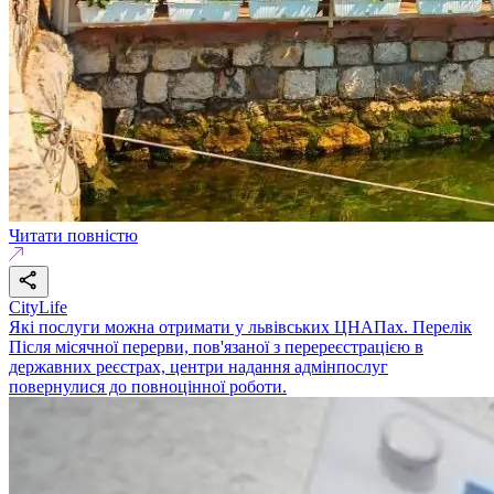
Читати повністю
CityLife
Які послуги можна отримати у львівських ЦНАПах. Перелік
Після місячної перерви, пов'язаної з перереєстрацією в
державних реєстрах, центри надання адмінпослуг
повернулися до повноцінної роботи.