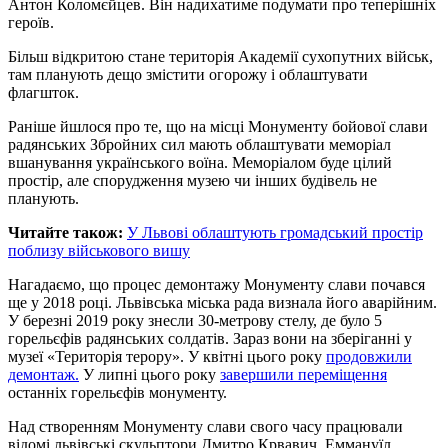
Антон Коломєйцев. Він надихатиме подумати про теперішніх
героїв.
Більш відкритою стане територія Академії сухопутних військ,
там планують дещо змістити огорожу і облаштувати
флагшток.
Раніше йшлося про те, що на місці Монументу бойової слави
радянських Збройних сил мають облаштувати меморіал
вшанування українського воїна. Меморіалом буде цілий
простір, але спорудження музею чи інших будівель не
планують.
Читайте також:
У Львові облаштують громадський простір
поблизу військового вишу
Нагадаємо, що процес демонтажу Монументу слави почався
ще у 2018 році. Львівська міська рада визнала його аварійним.
У березні 2019 року знесли 30-метрову стелу, де було 5
горельєфів радянських солдатів. Зараз вони на зберіганні у
музеї «Територія терору». У квітні цього року
продовжили
демонтаж.
У липні цього року
завершили переміщення
останніх горельєфів монументу.
Над створенням Монументу слави свого часу працювали
відомі львівські скульптори Дмитро Крвавич, Еммануїл