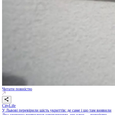
Читати повністю
CityLife
У Львові перевірили шість укриттів: де саме і що там виявили
Два сховища виявилися затопленими, ще одне — повністю