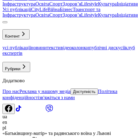
Інфраструктура
Освіта
Спорт
Здоровʼя
Lifestyle
Культура
Ініціатив
Усі публікації
CityLife
Війна
Бізнес
Транспорт та
Інфраструктура
Освіта
Спорт
Здоровʼя
Lifestyle
Культура
Ініціатив
Контент
усі публікації
новини
тексти
відео
колонки
публічні дискусії
клуб
експертів
Рубрики
Додатково
Про нас
Реклама у нашому медіа
Політика
Доступність
конфіденційності
зв'яжіться з нами
ua
en
pl
«Батьківщину-матір» та радянського воїна у Львові