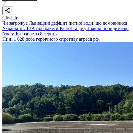
CityLife
Чи загрожує Львівщині дефіцит питної води, що домовилися
Україна зі США про ракети Patriot та де у Львові пройде вечір
боксу. Ключове за 8 серпня
Нині 1 628 доба героїчного спротиву агресії рф.