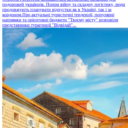
подорожей українців. Попри війну та складну логістику, люди
продовжують планувати відпустки як в Україні, так і за
кордоном.Про актуальні туристичні тенденції, популярні
напрямки та орієнтовні бюджети "Твоєму місту" розповіли
представники турагенції "Відвідай"...