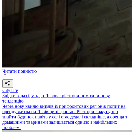
Читати повністю
CityLife
Звідки зараз їдуть до Львова: рієлтори помітили нову
тенденцію
Через нову хвилю виїздів із прифронтових регіонів попит на
оренду житла на Львівщині зростає. Рієлтори кажуть, що
знайти будинок навіть у селі стає дедалі складніше, а оренда з
домашніми тваринами залишається однією з найбільших
проблем.