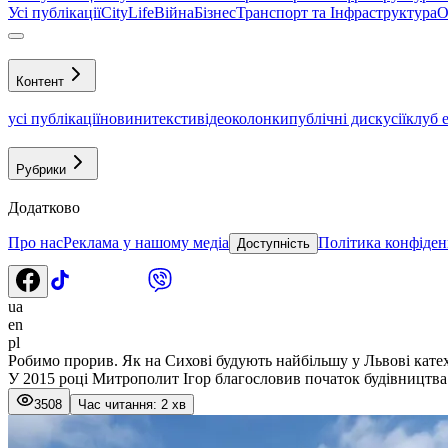
Усі публікації
CityLife
Війна
Бізнес
Транспорт та Інфраструктура
О
Контент
усі публікації
новини
тексти
відео
колонки
публічні дискусії
клуб 
Рубрики
Додатково
Про нас
Реклама у нашому медіа
Політика конфіден
Доступність
ua
en
pl
Робимо прорив. Як на Сихові будують найбільшу у Львові кате
У 2015 році Митрополит Ігор благословив початок будівництва
3508
Час читання: 2 хв