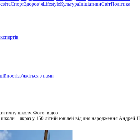
світа
Спорт
Здоровʼя
Lifestyle
Культура
Ініціативи
Світ
Політика
експертів
ційності
зв'яжіться з нами
хитичну школу. Фото, відео
 школи – якраз у 150-літній ювілей від дня народження Андрей 