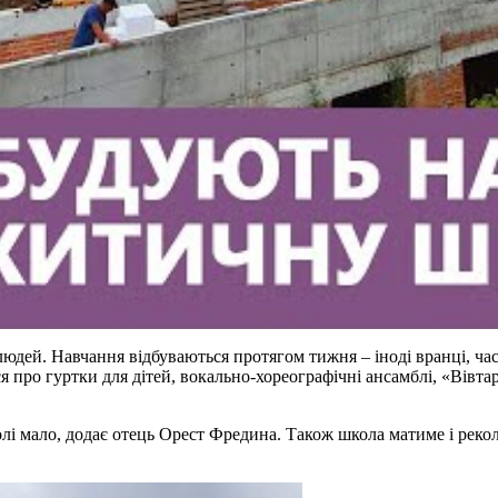
людей. Навчання відбуваються протягом тижня – іноді вранці, часо
я про гуртки для дітей, вокально-хореографічні ансамблі, «Вівта
волі мало, додає отець Орест Фредина. Також школа матиме і рек