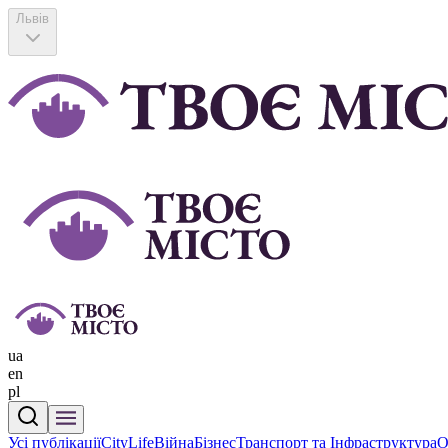
Львів
ua
en
pl
Усі публікації
CityLife
Війна
Бізнес
Транспорт та Інфраструктура
О