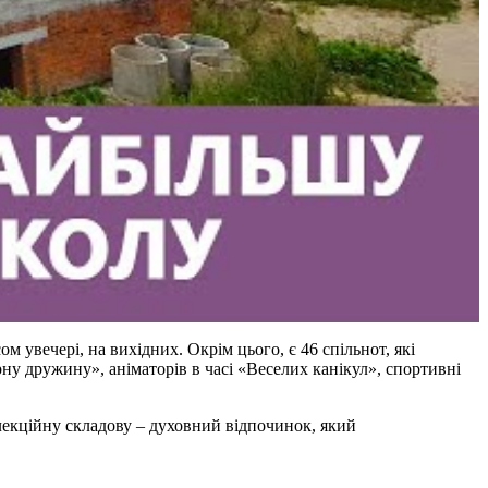
м увечері, на вихідних. Окрім цього, є 46 спільнот, які
рну дружину», аніматорів в часі «Веселих канікул», спортивні
олекційну складову – духовний відпочинок, який