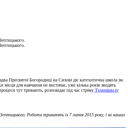
Шептицького.
Шептицького.
два Пресвятої Богородиці на Сихові діє катехитична школа ім.
місця для навчання не вистачає, уже кілька років зводять
процеси тут тривають, розповідає під час стріму
Tvoemisto.tv
Шептицького. Роботи тривають із 7 липня 2015 року, і за наших