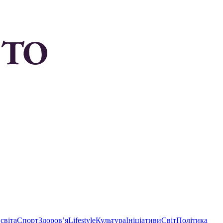
світа
Спорт
Здоровʼя
Lifestyle
Культура
Ініціативи
Світ
Політика