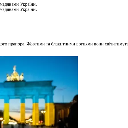
омадянами України.
омадянами України.
ького прапора. Жовтими та блакитними вогнями вони світитимуть