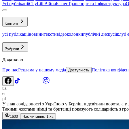
Усі публікації
CityLife
Війна
Бізнес
Транспорт та Інфраструктура
О
Контент
усі публікації
новини
тексти
відео
колонки
публічні дискусії
клуб 
Рубрики
Додатково
Про нас
Реклама у нашому медіа
Політика конфіден
Доступність
ua
en
pl
У знак солідарності з Україною у Берліні підсвітили ворота, а у
Такими жестами німці та британці показують солідарність з гр
1600
Час читання: 1 хв