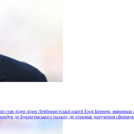
ї став лідер лідер Лейбористської партії Енді Бернем, змінивши 
 прибув до Букінгемського палацу, де отримав доручення сформув