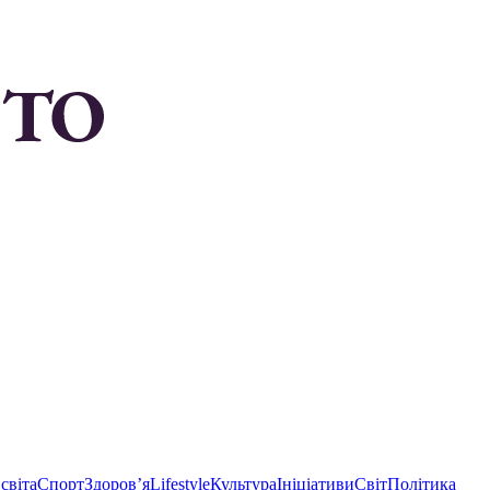
світа
Спорт
Здоровʼя
Lifestyle
Культура
Ініціативи
Світ
Політика