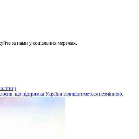
куйте за нами у соціальних мережах.
політиці
олосив, що підтримка України залишатиметься незмінною.