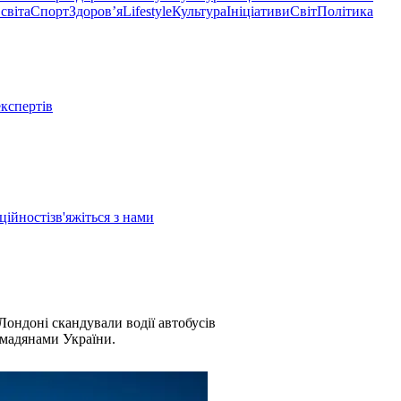
світа
Спорт
Здоровʼя
Lifestyle
Культура
Ініціативи
Світ
Політика
експертів
ційності
зв'яжіться з нами
 Лондоні скандували водії автобусів
омадянами України.