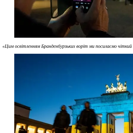
«Цим освітленням Бранденбурзьких воріт ми посилаємо чіткий с