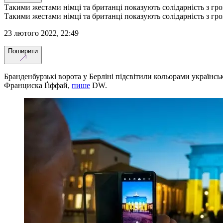
Такими жестами німці та британці показують солідарність з гр
Такими жестами німці та британці показують солідарність з гр
23 лютого 2022, 22:49
Поширити
Бранденбурзькі ворота у Берліні підсвітили кольорами українс
Франциска Ґіффай,
пише
DW.