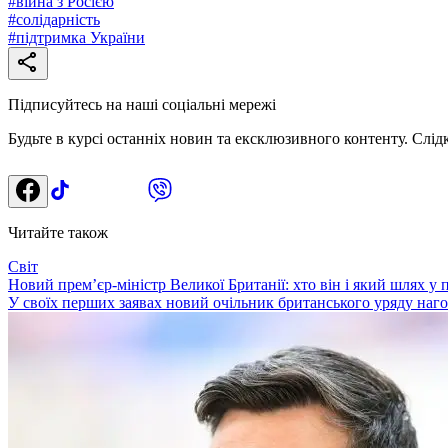
#
війна з Росією
#
солідарність
#
підтримка України
Підписуйтесь на наші соціальні мережі
Будьте в курсі останніх новин та ексклюзивного контенту. Слід
Читайте також
Світ
Новий прем’єр-міністр Великої Британії: хто він і який шлях у 
У своїх перших заявах новий очільник британського уряду наг