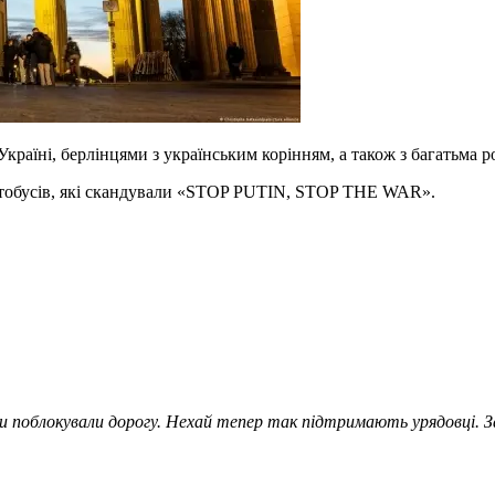
Україні, берлінцями з українським корінням, а також з багатьма рос
автобусів, які скандували «STOP PUTIN, STOP THE WAR».
и поблокували дорогу. Нехай тепер так підтримають урядовці. З