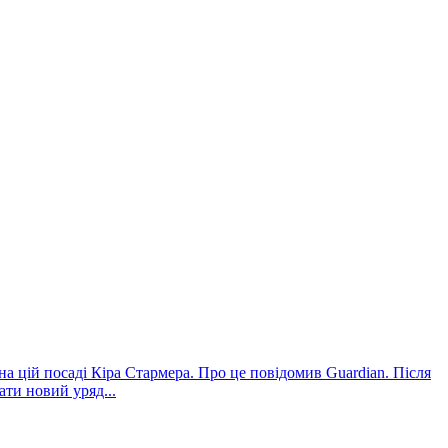
на цій посаді Кіра Стармера. Про це повідомив Guardian. Після
ати новий уряд...