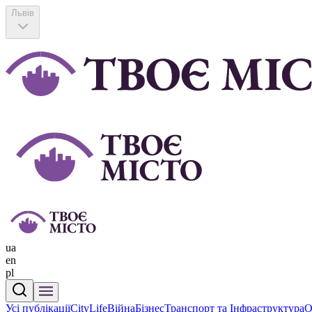
Львів
ua
en
pl
Усі публікації
CityLife
Війна
Бізнес
Транспорт та Інфраструктура
О