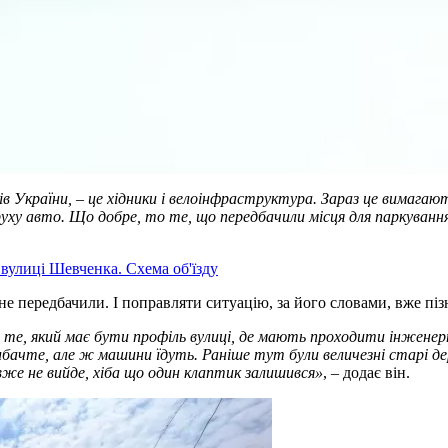
в України, – це хідники і велоінфраструктура. Зараз це вимагаю
уху авто. Що добре, то те, що передбачили місця для паркування,
 вулиці Шевченка. Схема об'їзду
 не передбачили. І поправляти ситуацію, за його словами, вже піз
те, який має бути профіль вулиці, де мають проходити інжене
вибачте, але ж машини їдуть. Раніше тут були величезні старі д
вже не вийде, хіба що один клаптик залишився»
, – додає він.