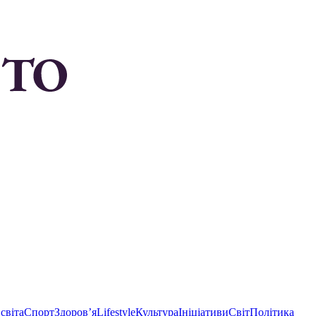
світа
Спорт
Здоровʼя
Lifestyle
Культура
Ініціативи
Світ
Політика