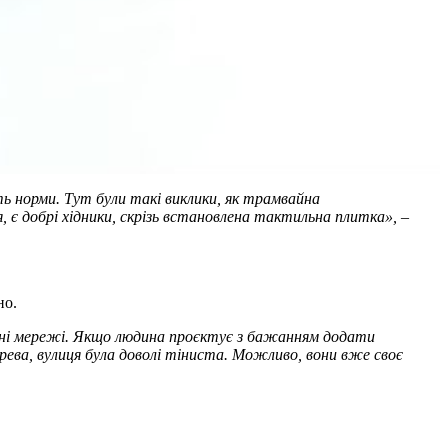
ть норми. Тут були такі виклики, як трамвайна
 є добрі хідники, скрізь встановлена тактильна плитка»,
–
но.
рні мережі. Якщо людина проєктує з бажанням додати
ерева, вулиця була доволі тіниста. Можливо, вони вже своє