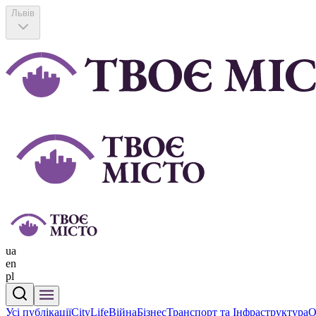
Львів
ua
en
pl
Усі публікації
CityLife
Війна
Бізнес
Транспорт та Інфраструктура
О