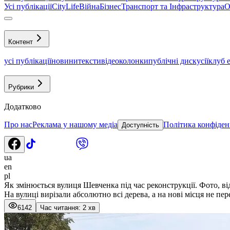
Усі публікації
CityLife
Війна
Бізнес
Транспорт та Інфраструктура
О
Контент
усі публікації
новини
тексти
відео
колонки
публічні дискусії
клуб 
Рубрики
Додатково
Про нас
Реклама у нашому медіа
Політика конфіден
Доступність
ua
en
pl
Як змінюється вулиця Шевченка під час реконструкції. Фото, ві
На вулиці вирізали абсолютно всі дерева, а на нові місця не пе
6142
Час читання: 2 хв