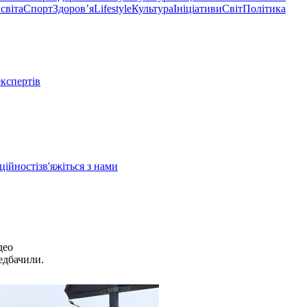
світа
Спорт
Здоровʼя
Lifestyle
Культура
Ініціативи
Світ
Політика
експертів
ційності
зв'яжіться з нами
део
редбачили.