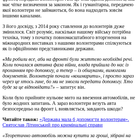
має чітке визначення за законом. Як і гуманітарна, передачею
якої волонтери не займаються, бо вона надходить зовсім
іншими каналами.
З його досвіду, з 2014 року ставлення до волонтерів дуже
змінилося. Світ розуміє, наскільки нашому війську потрібна
техніка, тому з початку повномасштабного вторгнення на
міжнародних виставках з нашими волонтерами спілкуються
як із офіційними представниками держави.
«
Ми робили все, аби на фронті були життєво необхідні речі.
Коли почалася активна фаза війни, влада прийшла до нас із
проханням про допомогу, а тепер – із обшуками, вимогами
документів. Волонтерів почали «кошмарити», і просто зараз
через це хтось гине, бо ми не змогли передати допомогу. Хто
буде за це відповідати?»
– запитує він.
Коли було прийняте нульове мито на ввезення автомобілів, не
було жодних запитань. А зараз волонтери везуть авта
безпосередньо на фронт і, виявляється, завдають шкоди?
Читайте також:
«Держава мала б допомогти волонтерам».
Святослав Літинський про кримінальні справи
«Теоретично автомобіль можна купити за гроші, зібрані на