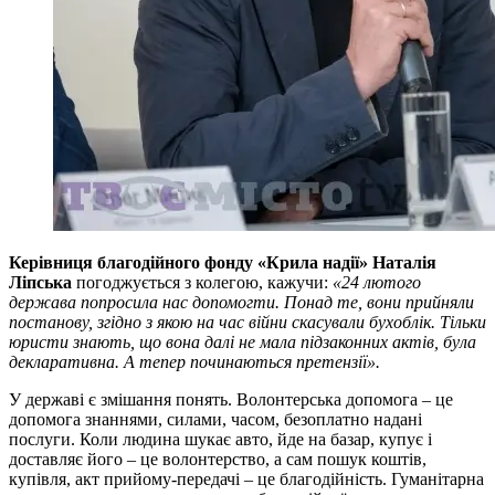
Керівниця благодійного фонду «Крила надії» Наталія
Ліпська
погоджується з колегою, кажучи:
«24 лютого
держава попросила нас допомогти. Понад те, вони прийняли
постанову, згідно з якою на час війни скасували бухоблік. Тільки
юристи знають, що вона далі не мала підзаконних актів, була
декларативна. А тепер починаються претензії».
У державі є змішання понять. Волонтерська допомога – це
допомога знаннями, силами, часом, безоплатно надані
послуги. Коли людина шукає авто, йде на базар, купує і
доставляє його – це волонтерство, а сам пошук коштів,
купівля, акт прийому-передачі – це благодійність. Гуманітарна