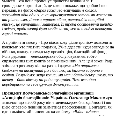
умисел. Тож вона пропонує провести великий звіт
громадських організацій, де кожен покаже, що зробив і що
передав, на фото:
«Зараз важливо вступати в діалог,
зрозуміти одні одних, а не користуватися готовими лекалами
та рішеннями. Допоки триває війна, автомобілі потрібні
війську, це витратний матеріал, їх треба доставляти швидко
і якісно, щоби хлопці були мобільними, могли швидко покинути
гарячі точки».
А прийняття закону «Про відсоткову філантропію» дозволить
кожному, хто платить податки, 2% віддавати куди завгодно: на
військо, школу, громадську організацію, благодійний фонд.
Роль держави – менеджерське обслуговування, тобто
спрямування цих коштів за призначенням. Але цей закон Рада
знімала з розгляду кілька разів, і дарма:
«Ми отримали
бюджет на наступний рік і бачимо, як багато забрано з
освіти. Розуміємо: якщо колись ми мали батьківську школу, то
тепер – батьківську чи родинну армію. Тож все одно
перебираємо на себе функції фінансування».
Президент Всеукраїнської благодійної організації
«Асоціація благодійників України» Олександр Максимчук
зазначає, що з 2006 року він є менеджером благодійності і що
цією справою повинні займатися професіонали. Пригадує, як
один львівський чиновник казав йому:
«Війна змінила