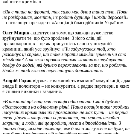
«ліпити» кримінал.
«Як є тиша на фронті, так само має бути тиша тут. Поки
не розібралися, мовчіть, не робіть дурниць і шкоди державі!»
– наголошує президент «Асоціації благодійників України».
Олег Мицик
акцентує на тому, що завжди дуже легко
зруйнувати те, що було зроблене. З його слів, дії
правоохоронців – це як присутність слона у посудній
крамниці, який усе зруйнує:
«Чи задумувався той, хто
розслідує ці справи, що таке зібрати мільйон гривень чи сто
мільйонів? А як легко провокованими злочинами зруйнувати
довіру до людей, які душею переживають за те, що роблять.
Люди ж тоді взагалі перестануть допомагати».
Андрій Годик
відзначає важливість взаємної комунікації, адже
влада й волонтери – не конкуренти, а радше партнери, в яких
є спільні виклики і завдання.
«В частині прізвищ моя позиція однозначна і ми її будемо
відстоювати на обласному рівні. Наша позиція така: жодних
надуманих кримінальних проваджень не має бути – це перша
теза. Друга – якщо вони їх розпочали, то мають негайно
закрити, а люди, які це зробили, нести відповідальність. З
іншого боку, жодне прізвище, яке б воно заслужене не було, не
має бути імунітетом від відповідальності», –
вважає він.