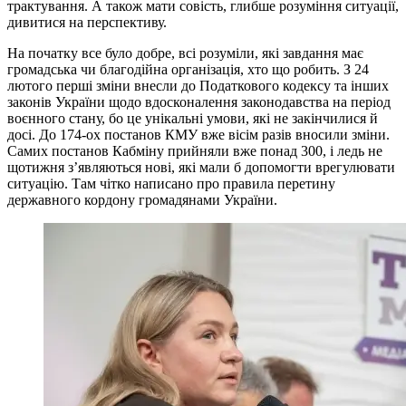
трактування. А також мати совість, глибше розуміння ситуації,
дивитися на перспективу.
На початку все було добре, всі розуміли, які завдання має
громадська чи благодійна організація, хто що робить. З 24
лютого перші зміни внесли до Податкового кодексу та інших
законів України щодо вдосконалення законодавства на період
воєнного стану, бо це унікальні умови, які не закінчилися й
досі. До 174-ох постанов КМУ вже вісім разів вносили зміни.
Самих постанов Кабміну прийняли вже понад 300, і ледь не
щотижня з’являються нові, які мали б допомогти врегулювати
ситуацію. Там чітко написано про правила перетину
державного кордону громадянами України.