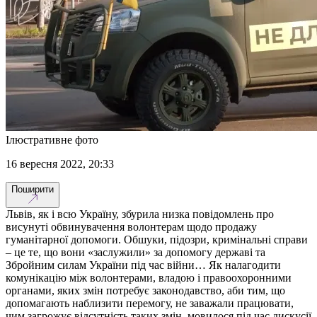
Ілюстративне фото
16 вересня 2022, 20:33
Поширити
Львів, як і всю Україну, збурила низка повідомлень про
висунуті обвинувачення волонтерам щодо продажу
гуманітарної допомоги. Обшуки, підозри, кримінальні справи
– це те, що вони «заслужили» за допомогу державі та
Збройним силам України під час війни… Як налагодити
комунікацію між волонтерами, владою і правоохоронними
органами, яких змін потребує законодавство, аби тим, що
допомагають наблизити перемогу, не заважали працювати,
чим загрожує відсутність таких змін, мовилося під час дискусії