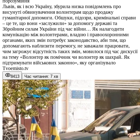
порозуміння
Львів, як і всю Україну, збурила низка повідомлень про
висунуті обвинувачення волонтерам щодо продажу
гуманітарної допомоги. Обшуки, підозри, кримінальні справи
– це те, що вони «заслужили» за допомогу державі та
Збройним силам України під час війни… Як налагодити
комунікацію між волонтерами, владою і правоохоронними
органами, яких змін потребує законодавство, аби тим, що
допомагають наблизити перемогу, не заважали працювати,
чим загрожує відсутність таких змін, мовилося під час дискусії
на тему «Волонтер як помічник чи волонтер як шахрай. Як
підтримувати військових законно», яку організувало
Tvoemisto.tv
8413
Час читання: 7 хв