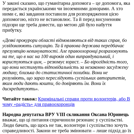
У законі сказано, що гуманітарна допомога – це допомога, яка
передається українськими чи іноземними донорами. А хто
ними є, які завдання поставили для розпорядження цією
допомогою, ніхто не встановлює. Та й перед висуненням
підозри ще треба довести, що метою дій було набуття
прибутку.
«Деякі прокурори області відмовляються від таких справ, бо
усвідомлюють ситуацію. Та й правова держава передбачає
презумпцію невинуватості. Але правоохоронці розраховують
на те, що в нас на 100 вироків один виправдувальний, і
користуються цим,
– резюмує юрист. –
Бо вірогідність того,
що вони нестимуть відповідальність за незаконно засуджену
людину, близька до статистичної похибки. Вони не
розуміють, що зараз переслідують суспільних авторитетів,
яким люди дають кошти, бо довіряють їм. Вони їх
дискредитують».
Читайте також:
Кримінальні справи проти волонтерів, або В
чому «радість» для правоохоронців
Народна депутатка ВРУ VІІI скликання Оксана Юринець
вважає, що ці питання спричинили резонанс у суспільстві.
Люди бачать, що щось не так, волонтери і суспільство хочуть
справедливості. Закони не треба змінювати – лише підхід до їх