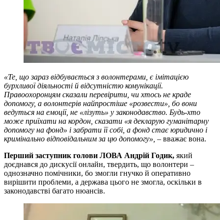
«Те, що зараз відбувається з волонтерами, є імітацією
бурхливої діяльності й відсутністю комунікації.
Правоохоронцям сказали перевірити, чи хтось не краде
допомогу, а волонтерів найпростіше «розвести», бо вони
ведуться на емоції, не «лізуть» у законодавство. Будь-хто
може приїхати на кордон, сказати «я декларую гуманітарну
допомогу на фонд» і забрати її собі, а фонд стає юридично і
кримінально відповідальним за цю допомогу»,
– вважає вона.
Перший заступник голови ЛОВА Андрій Годик,
який
доєднався до дискусії онлайн, твердить, що волонтери –
однозначно помічники, бо змогли гнучко й оперативно
вирішити проблеми, а держава цього не змогла, оскільки в
законодавстві багато нюансів.