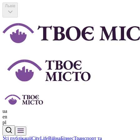
Львів
ua
en
pl
Усі публікації
CityLife
Війна
Бізнес
Транспорт та