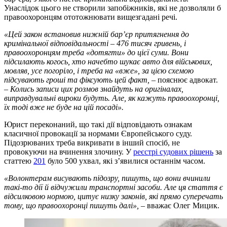
Унаслідок цього не створили запобіжників, які не дозволяли б
правоохоронцям ототожнювати вищезгадані речі.
«Цей закон встановив нижній бар’єр притягнення до
кримінальної відповідальності – 476 тисяч гривень, і
правоохоронцям треба «дотягти» до цієї суми. Вони
підсилають когось, хто начебто шукає авто для військових,
мовляв, усе погоріло, і треба на «вже», за цією схемою
підсувають гроші та фіксують цей факт,
– пояснює адвокат.
–
Колись записи цих розмов знайдуть на оригіналах,
виправдувальні вироки будуть. Але, як кажуть правоохоронці,
їх тоді вже не буде на цій посаді».
Юрист переконаний, що такі дії відповідають ознакам
класичної провокації за нормами Європейського суду.
Підозрюваних треба викривати в інший спосіб, не
провокуючи на вчинення злочину. У
реєстрі судових рішень
за
статтею
201
було 500 ухвал, які з’явилися останнім часом.
«Волонтерам висувають підозру, пишуть, що вони вчинили
такі-то дії й відчужили транспортні засоби. Але ця стаття є
відсилковою нормою, цитує низку законів, які прямо суперечать
тому, що правоохоронці пишуть далі»,
– вважає Олег Мицик.