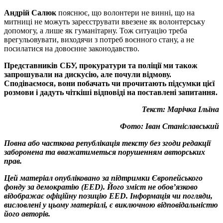
Андрій Салюк
пояснює, що волонтери не винні, що на
митниці не можуть зареєструвати ввезене як волонтерську
допомогу, а лише як гуманітарну. Тож ситуацію треба
врегульовувати, виходячи з потреб воєнного стану, а не
посилатися на довоєнне законодавство.
Представників СБУ, прокуратури та поліції ми також
запрошували на дискусію, але почули відмову.
Сподіваємося, вони побачать чи прочитають підсумки цієї
розмови і дадуть чіткіші відповіді на поставлені запитання.
Текст: Марічка Ільїна
Фото: Іван Станіславський
Повна або часткова републікація тексту без згоди редакції
заборонена та вважатиметься порушенням авторських
прав.
Цей матеріал опубліковано за підтримки Європейського
фонду за демократію (EED). Його зміст не обов’язково
відображає офіційну позицію EED. Інформація чи погляди,
висловлені у цьому матеріалі, є виключною відповідальністю
його авторів.