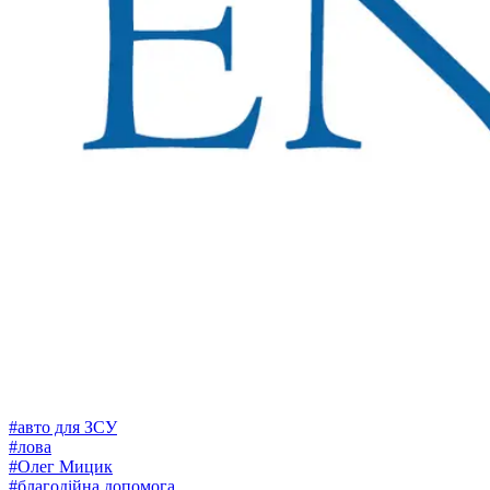
#
авто для ЗСУ
#
лова
#
Олег Мицик
#
благодійна допомога