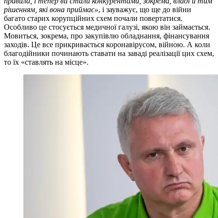
правила, і тепер ви стали конкурентами, зокрема, владі й тим
рішенням, які вона приймає»
, і зауважує, що ще до війни
багато старих корупційних схем почали повертатися.
Особливо це стосується медичної галузі, якою він займається.
Мовиться, зокрема, про закупівлю обладнання, фінансування
заходів. Це все прикривається коронавірусом, війною. А коли
благодійники починають ставати на заваді реалізації цих схем,
то їх «ставлять на місце».