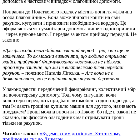
допомога є частковим випадком благодійної допомоги.
Поправки до Податкового кодексу містять поняття «фізична
особа-благодійник». Вона може збирати кошти на свій
рахунок, купувати і привозити необхідне з-за кордону. Це
оформляється як гуманітарна допомога лише з одної причини
– через нульове мито. І передає за актом прийому-передачі. Це
законно.
«Для фізособи-благодійника звітний період – рік, і він ще не
закінчився. То як можна визначити, що людина отримала
якийсь прибуток? Формулювання «допомога не підлягає
продажу» означає, що ми не виставляємо після передачі
рахунок
, – пояснює Наталія Ліпська. –
Але вона не є
безкоштовною, як це вирішила трактувати держава».
У законодавстві передбачений фандрайзинг, колективний збір
на волонтерську допомогу. Тоді чому ситуацію, коли
волонтери передають придбані автомобілі в один підрозділ, а
там їм дають гроші на купівлю машин для другого, називають
продажем? Гроші можна вносити готівкою, бо ніде в законі не
сказано, що фізособа-благодійник має отримувати гроші
тільки на рахунок.
Читайте також:
«Будемо з ним до кінця». Хто та чому
прийшов на суд до Дзиндри