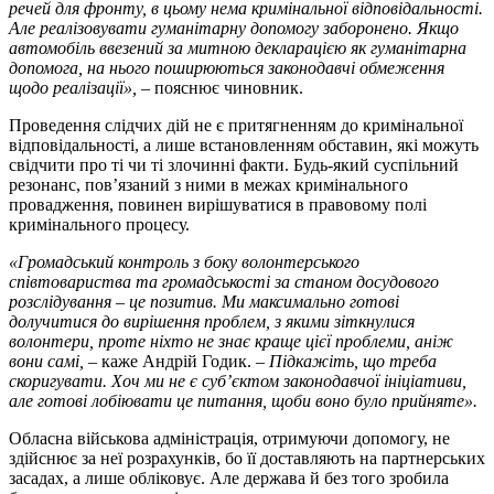
речей для фронту, в цьому нема кримінальної відповідальності.
Але реалізовувати гуманітарну допомогу заборонено. Якщо
автомобіль ввезений за митною декларацією як гуманітарна
допомога, на нього поширюються законодавчі обмеження
щодо реалізації»,
– пояснює чиновник.
Проведення слідчих дій не є притягненням до кримінальної
відповідальності, а лише встановленням обставин, які можуть
свідчити про ті чи ті злочинні факти. Будь-який суспільний
резонанс, пов’язаний з ними в межах кримінального
провадження, повинен вирішуватися в правовому полі
кримінального процесу.
«Громадський контроль з боку волонтерського
співтовариства та громадськості за станом досудового
розслідування – це позитив. Ми максимально готові
долучитися до вирішення проблем, з якими зіткнулися
волонтери, проте ніхто не знає краще цієї проблеми, аніж
вони самі,
– каже Андрій Годик. –
Підкажіть, що треба
скоригувати. Хоч ми не є суб’єктом законодавчої ініціативи,
але готові лобіювати це питання, щоби воно було прийняте».
Обласна військова адміністрація, отримуючи допомогу, не
здійснює за неї розрахунків, бо її доставляють на партнерських
засадах, а лише обліковує. Але держава й без того зробила