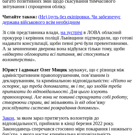
багато позитивних змін щодо скасування тимчасового
звітування і спрощення обліку.
Читайте також:
(Не) їдуть без екіпіровки. Чи забезпечує
держава військового всім необхідним
Зі слів представника влади,
на зустрічі
в ЛОВА обласний
прокурор і керівник поліції Львівщини підтвердили, що готові
надавати консультації, щоби певні речі були превентивними.
А за зачиненими дверима вона відбулася тільки тому, щоби
«відверто обговорити всі питання, які стосуються
волонтерства»
.
Юрист і адвокат Олег Мицик
зауважує, що є різниця між
адміністративним правопорушенням, пов’язаним із
декларуванням, та кримінальною відповідальністю:
«Ніхто не
оспорює, що треба допомагати, як і те, що злодіїв треба
притягати до відповідальності. Для цього існують
правоохоронці. Але вони не повинні спрощувати собі роботу,
створюючи справи, які звільняють їх від обов’язку
розслідувати системні розкрадання допомоги».
Закон
, за яким зараз притягують волонтерів до
відповідальності, прийняли в кінці березня 2022 року.
Законодавець сперечався стосовно міри покарання і нижнього
бар’єра, з якого настає кримінальна відповідальність.