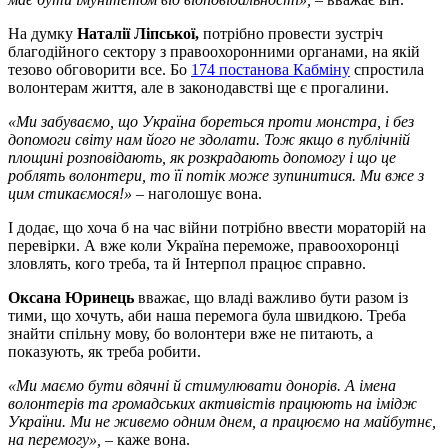
На думку
Наталії Ліпської,
потрібно провести зустріч
благодійного сектору з правоохоронними органами, на якій
тезово обговорити все. Бо
174 постанова Кабміну
спростила
волонтерам життя, але в законодавстві ще є прогалини.
«Ми забуваємо, що Україна бореться проти монстра, і без
допомоги світу нам його не здолати. Тож якщо в публічній
площині розповідають, як розкрадають допомогу і що це
роблять волонтери, то її потік може зупинитися. Ми вже з
цим стикаємося!»
– наголошує вона.
І додає, що хоча б на час війни потрібно ввести мораторій на
перевірки. А вже коли Україна переможе, правоохоронці
зловлять, кого треба, та й Інтерпол працює справно.
Оксана Юринець
вважає, що владі важливо бути разом із
тими, що хочуть, аби наша перемога була швидкою. Треба
знайти спільну мову, бо волонтери вже не питають, а
показують, як треба робити.
«Ми маємо бути вдячні й стимулювати донорів. А імена
волонтерів та громадських активістів працюють на імідж
України. Ми не живемо одним днем, а працюємо на майбутнє,
на перемогу», –
каже вона.