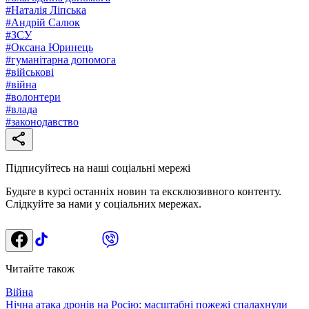
#
Наталія Ліпська
#
Андрій Салюк
#
ЗСУ
#
Оксана Юринець
#
гуманітарна допомога
#
військові
#
війна
#
волонтери
#
влада
#
законодавство
Підписуйтесь на наші соціальні мережі
Будьте в курсі останніх новин та ексклюзивного контенту.
Слідкуйте за нами у соціальних мережах.
Читайте також
Війна
Нічна атака дронів на Росію: масштабні пожежі спалахнули