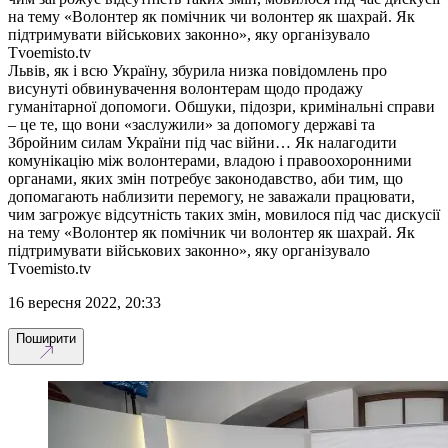
на тему «Волонтер як помічник чи волонтер як шахрай. Як
підтримувати військових законно», яку організувало
Tvoemisto.tv
Львів, як і всю Україну, збурила низка повідомлень про
висунуті обвинувачення волонтерам щодо продажу
гуманітарної допомоги. Обшуки, підозри, кримінальні справи
– це те, що вони «заслужили» за допомогу державі та
Збройним силам України під час війни… Як налагодити
комунікацію між волонтерами, владою і правоохоронними
органами, яких змін потребує законодавство, аби тим, що
допомагають наблизити перемогу, не заважали працювати,
чим загрожує відсутність таких змін, мовилося під час дискусії
на тему «Волонтер як помічник чи волонтер як шахрай. Як
підтримувати військових законно», яку організувало
Tvoemisto.tv
16 вересня 2022, 20:33
Поширити