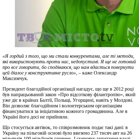
«Я гордий з того, що ми стали конкурентами, але ті методи,
які використовують проти нас, недопустимі. Я ще не готовий
про все говорити, бо сподіваюся, що нам вдасться повернути
цей діалог у конструктивне русло»,
– каже Олександр
Максимчук.
Президент благодійної організації нагадує, що ще в 2012 році
був напрацьований закон «Про відсоткову філантропію», який
уже діє в країнах Балтії, Польщі, Угорщині, навіть у Молдові.
Він дозволяє благодійним і волонтерським організаціям
фінансуватися за ініціативою кожного громадянина. Але в
Україні його досі не прийняли.
Що стосується автівок, то співрозмовник подає такі дані: в
Україну на пільговій основі було ввезено 237 тисяч авт на 26
мільярдів 100 мільйонів гривень. І скеровує запитання владі,