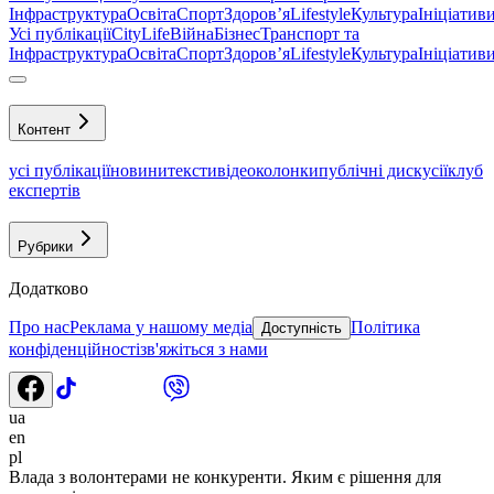
Інфраструктура
Освіта
Спорт
Здоровʼя
Lifestyle
Культура
Ініціатив
Усі публікації
CityLife
Війна
Бізнес
Транспорт та
Інфраструктура
Освіта
Спорт
Здоровʼя
Lifestyle
Культура
Ініціатив
Контент
усі публікації
новини
тексти
відео
колонки
публічні дискусії
клуб
експертів
Рубрики
Додатково
Про нас
Реклама у нашому медіа
Політика
Доступність
конфіденційності
зв'яжіться з нами
ua
en
pl
Влада з волонтерами не конкуренти. Яким є рішення для