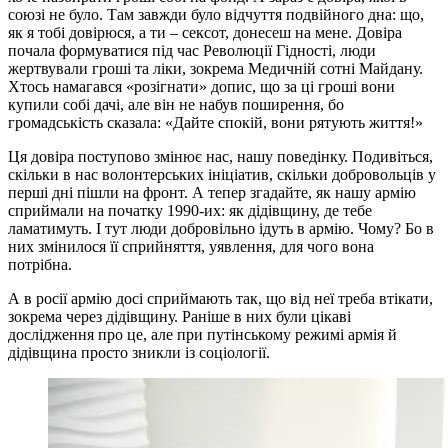
союзі не було. Там завжди було відчуття подвійного дна: що,
як я тобі довірюся, а ти – сексот, донесеш на мене. Довіра
почала формуватися під час Революції Гідності, люди
жертвували гроші та ліки, зокрема Медичній сотні Майдану.
Хтось намагався «розігнати» допис, що за ці гроші вони
купили собі дачі, але він не набув поширення, бо
громадськість сказала: «Дайте спокій, вони рятують життя!»
Ця довіра поступово змінює нас, нашу поведінку. Подивіться,
скільки в нас волонтерських ініціатив, скільки добровольців у
перші дні пішли на фронт. А тепер згадайте, як нашу армію
сприймали на початку 1990-их: як дідівщину, де тебе
ламатимуть. І тут люди добровільно ідуть в армію. Чому? Бо в
них змінилося її сприйняття, уявлення, для чого вона
потрібна.
А в росії армію досі сприймають так, що від неї треба втікати,
зокрема через дідівщину. Раніше в них були цікаві
дослідження про це, але при путінському режимі армія й
дідівщина просто зникли із соціології.