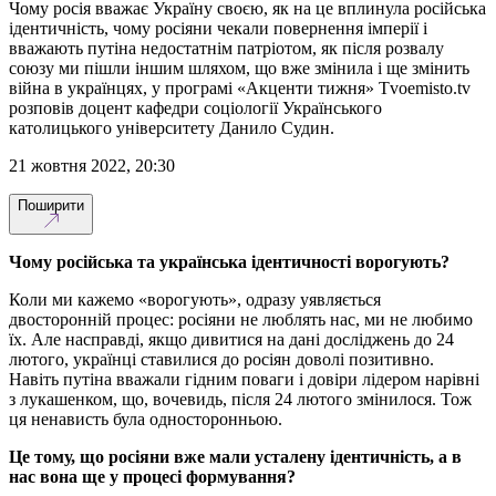
Чому росія вважає Україну своєю, як на це вплинула російська
ідентичність, чому росіяни чекали повернення імперії і
вважають путіна недостатнім патріотом, як після розвалу
союзу ми пішли іншим шляхом, що вже змінила і ще змінить
війна в українцях, у програмі «Акценти тижня» Tvoemisto.tv
розповів доцент кафедри соціології Українського
католицького університету Данило Судин.
21 жовтня 2022, 20:30
Поширити
Чому російська та українська ідентичності ворогують?
Коли ми кажемо «ворогують», одразу уявляється
двосторонній процес: росіяни не люблять нас, ми не любимо
їх. Але насправді, якщо дивитися на дані досліджень до 24
лютого, українці ставилися до росіян доволі позитивно.
Навіть путіна вважали гідним поваги і довіри лідером нарівні
з лукашенком, що, вочевидь, після 24 лютого змінилося. Тож
ця ненависть була односторонньою.
Це тому, що росіяни вже мали усталену ідентичність, а в
нас вона ще у процесі формування?