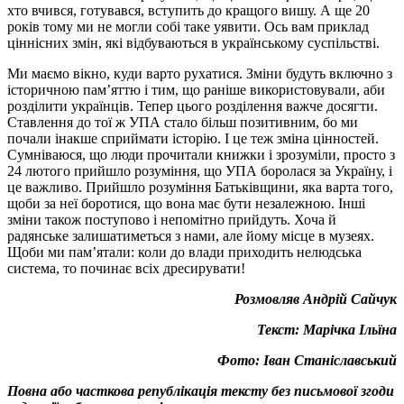
хто вчився, готувався, вступить до кращого вишу. А ще 20
років тому ми не могли собі таке уявити. Ось вам приклад
ціннісних змін, які відбуваються в українському суспільстві.
Ми маємо вікно, куди варто рухатися. Зміни будуть включно з
історичною пам’яттю і тим, що раніше використовували, аби
розділити українців. Тепер цього розділення важче досягти.
Ставлення до тої ж УПА стало більш позитивним, бо ми
почали інакше сприймати історію. І це теж зміна цінностей.
Сумніваюся, що люди прочитали книжки і зрозуміли, просто з
24 лютого прийшло розуміння, що УПА боролася за Україну, і
це важливо. Прийшло розуміння Батьківщини, яка варта того,
щоби за неї боротися, що вона має бути незалежною. Інші
зміни також поступово і непомітно прийдуть. Хоча й
радянське залишатиметься з нами, але йому місце в музеях.
Щоби ми пам’ятали: коли до влади приходить нелюдська
система, то починає всіх дресирувати!
Розмовляв Андрій Сайчук
Текст: Марічка Ільїна
Фото: Іван Станіславський
Повна або часткова републікація тексту без письмової згоди