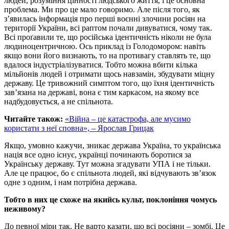
людей, розуміння цінності людського життя, і це основна
проблема. Ми про це мало говоримо. Але після того, як
з’явилась інформація про перші воєнні злочини росіян на
території України, всі раптом почали дивуватися, чому так.
Всі проґавили те, що російська ідентичність ніколи не була
людиноцентричною. Ось приклад із Голодомором: навіть
якщо вони його визнають, то на противагу ставлять те, що
вдалося індустріалізуватися. Тобто можна вбити кілька
мільйонів людей і отримати щось навзамін, збудувати міцну
державу. Це тривожний симптом того, що їхня ідентичність
зав’язана на державі, вона є тим каркасом, на якому все
надбудовується, а не спільнота.
Читайте також:
«Війна – це катастрофа, але мусимо
користати з неї сповна», – Ярослав Грицак
Якщо, умовно кажучи, зникає держава Україна, то українська
нація все одно існує, українці починають боротися за
Українську державу. Тут можна згадувати УПА і не тільки.
Але це працює, бо є спільнота людей, які відчувають зв’язок
одне з одним, і нам потрібна держава.
Тобто в них це схоже на якийсь культ, поклоніння чомусь
неживому?
До певної міри так. Не варто казати, що всі росіяни – зомбі. Це