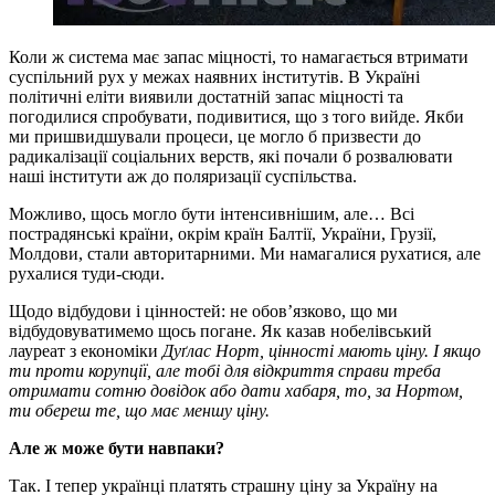
Коли ж система має запас міцності, то намагається втримати
суспільний рух у межах наявних інститутів. В Україні
політичні еліти виявили достатній запас міцності та
погодилися спробувати, подивитися, що з того вийде. Якби
ми пришвидшували процеси, це могло б призвести до
радикалізації соціальних верств, які почали б розвалювати
наші інститути аж до поляризації суспільства.
Можливо, щось могло бути інтенсивнішим, але… Всі
пострадянські країни, окрім країн Балтії, України, Грузії,
Молдови, стали авторитарними. Ми намагалися рухатися, але
рухалися туди-сюди.
Щодо відбудови і цінностей: не обов’язково, що ми
відбудовуватимемо щось погане. Як казав нобелівський
лауреат з економіки
Дуґлас Норт, цінності мають ціну. І якщо
ти проти корупції, але тобі для відкриття справи треба
отримати сотню довідок або дати хабаря, то, за Нортом,
ти обереш те, що має меншу ціну.
Але ж може бути навпаки?
Так. І тепер українці платять страшну ціну за Україну на