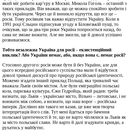
який міг робити кар’єру в Москві. Микола Гоголь – останній з
таких прикладів. Він вважав, що це можна спокійно зробити і
бути українцем. Через це й виникло відчуття, що все це –
росія. Тому росіянам так важко відпустити Україну. Коли в
1991 році Єльцин підписував угоду в Біловезькій пущі, то
очікував, що за два-три роки Україна попроситься назад, бо
сама не зможе вижити. Але ми змогли, ще й доволі успішно
розвиваємося.
Тобто незалежна Україна для росії
–
екзистенційний
виклик? Або України немає, або, якщо вона є, немає росії?
Стосовно другого: росія може бути й без України, але для
цього всередині російського суспільства мали б відбутися
доволі тривалі дискусії про природу російської ідентичності.
Можемо згадати інший приклад Польщі, яка тривалий час
вважала Львів своїм містом. Але були еміграційні польські
кола, паризька культура, Єжи Гедройць, який радив: треба
визнати, що Львів – українське місто, Вільно – литовське, і не
воювати між собою, а визнати, що наш ворог – російська
імперія. Дослівно він такого не казав, це вже моя творча
інтерпретація його слів. Тут мені йдеться про бачення
польської ідентичності й те, що не варто чіплялися за Львів як
за місто польської слави. Не варто й далі згадувати кривди, а
рухатись у майбутнє.