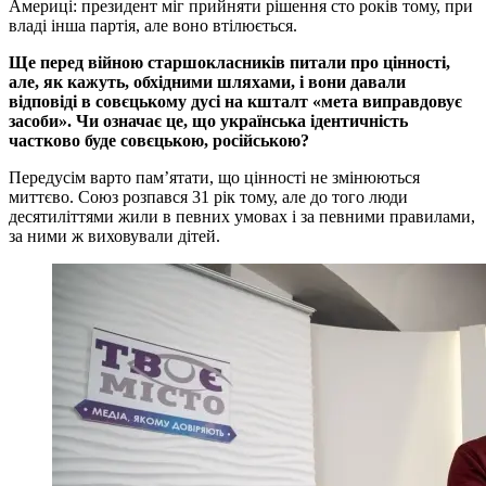
Америці: президент міг прийняти рішення сто років тому, при
владі інша партія, але воно втілюється.
Ще перед війною старшокласників питали про цінності,
але, як кажуть, обхідними шляхами, і вони давали
відповіді в совєцькому дусі на кшталт «мета виправдовує
засоби». Чи означає це, що українська ідентичність
частково буде совєцькою, російською?
Передусім варто пам’ятати, що цінності не змінюються
миттєво. Союз розпався 31 рік тому, але до того люди
десятиліттями жили в певних умовах і за певними правилами,
за ними ж виховували дітей.