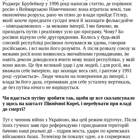
Роджерс Брубейкер у 1996 році написав статтю, де порівнює
росію з Веймарською Німеччиною: вона втратила землі, там
економічна розруха, рано чи пізно до влади прийде Гітлер,
який захоче приєднати сусідні землі й захищати фольксдойче
– німецькомовних – за межами імперії. І ми бачимо, як
приходить путін і реалізовує усю цю програму. Чому? Бо
росіяни відчули себе другорядними. Колись у будь-якій
союзній республіці росіянин почувався як удома, говорив
російською, і всі мали його розуміти. А після розвалу союзу за
межами росії вони виявились звичайними громадянами, їм
навіть деколи доводилося вчити мову іншої республіки, у якій
вони жили. Це був великий удар і для людей, і для росії, яка
вважала себе імперією, що захищає весь світ, і раптом у 1991
році «урізається». Люди чекали на повернення до імперії, і
влада їм його дала, отримавши для себе усталену вертикаль,
де без путіна нічого не вирішується.
Чи вдасться путіну зробити так, щоби це все сколапсувало
у щось на кшталт Північної Кореї, і перебувати при владі
до смерті?
Тут є чинник війни з Україною, яка цей режим підточує. Після
їхніх гучних заяв про референдуми і приєднання територій
бачимо наші реальні дії – підрив моста, удари по кримських
військових базах. Телевізор їм показує одне, а в соцмережах