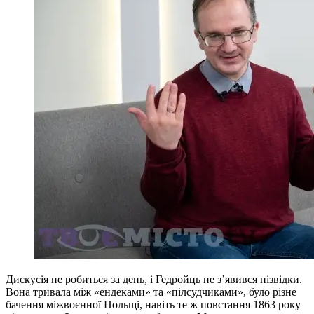
Дискусія не робиться за день, і Гедройць не з’явився нізвідки.
Вона тривала між «ендеками» та «пілсудчиками», було різне
бачення міжвоєнної Польщі, навіть те ж повстання 1863 року