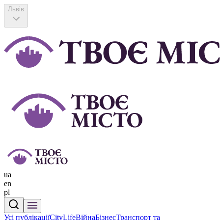
Львів
ua
en
pl
Усі публікації
CityLife
Війна
Бізнес
Транспорт та