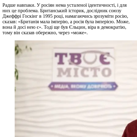
Радше навпаки. У росіян нема усталеної ідентичності, і для
них це проблема. Британський історик, дослідник союзу
Джеффрі Госкінг в 1995 році, намагаючись зрозуміти росію,
сказав: «Британія мала імперію, а росія була імперією. Може,
вона й досі нею є». Тоді ще був Єльцин, віра в демократію,
тому він сказав обережно, через «може».