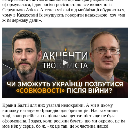
сформувалася, і для росіян росією стало все включно із
Середньою Азією. А тепер утікачі від мобілізації обурюються,
чому в Казахстані їх змушують говорити казахською, хоч «ми
ж їм державу дали».
Країни Балтії для них узагалі недокраїни. А ми в цьому
випадку нагадуємо Ірландію для британців. Нас захопили
тоді, коли російська національна ідентичність ще не була
сформована. І зараз, коли росіяни бачать, що ми окремо, це їм
мов ніж у серце, бо ж, «як це так, це ж частина нашої