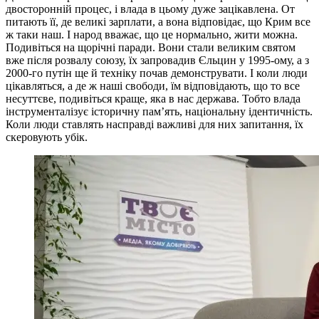
двосторонній процес, і влада в цьому дуже зацікавлена. От
питають її, де великі зарплати, а вона відповідає, що Крим все
ж таки наш. І народ вважає, що це нормально, жити можна.
Подивіться на щорічні паради. Вони стали великим святом
вже після розвалу союзу, їх запровадив Єльцин у 1995-ому, а з
2000-го путін ще й техніку почав демонструвати. І коли люди
цікавляться, а де ж наші свободи, їм відповідають, що то все
несуттєве, подивіться краще, яка в нас держава. Тобто влада
інструменталізує історичну пам’ять, національну ідентичність.
Коли люди ставлять насправді важливі для них запитання, їх
скеровують убік.