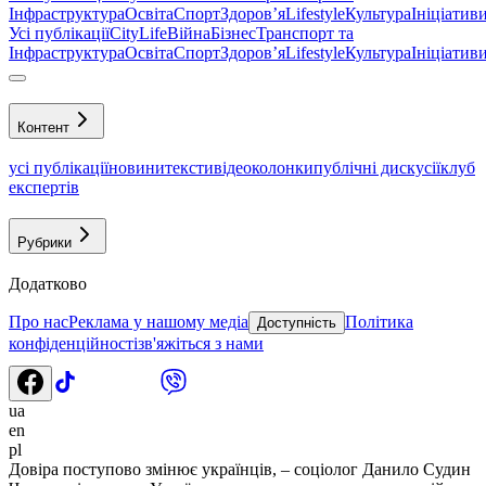
Інфраструктура
Освіта
Спорт
Здоровʼя
Lifestyle
Культура
Ініціатив
Усі публікації
CityLife
Війна
Бізнес
Транспорт та
Інфраструктура
Освіта
Спорт
Здоровʼя
Lifestyle
Культура
Ініціатив
Контент
усі публікації
новини
тексти
відео
колонки
публічні дискусії
клуб
експертів
Рубрики
Додатково
Про нас
Реклама у нашому медіа
Політика
Доступність
конфіденційності
зв'яжіться з нами
ua
en
pl
Довіра поступово змінює українців, – соціолог Данило Судин