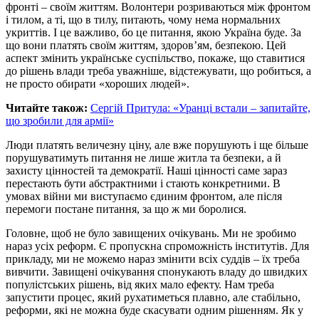
фронті – своїм життям. Волонтери розриваються між фронтом
і тилом, а ті, що в тилу, питають, чому нема нормальних
укриттів. І це важливо, бо це питання, якою Україна буде. За
що вони платять своїм життям, здоров’ям, безпекою. Цей
аспект змінить українське суспільство, покаже, що ставитися
до рішень влади треба уважніше, відстежувати, що робиться, а
не просто обирати «хороших людей».
Читайте також:
Сергій Притула: «Уранці встали – запитайте,
що зробили для армії»
Люди платять величезну ціну, але вже порушують і ще більше
порушуватимуть питання не лише житла та безпеки, а й
захисту цінностей та демократії. Наші цінності саме зараз
перестають бути абстрактними і стають конкретними. В
умовах війни ми виступаємо єдиним фронтом, але після
перемоги постане питання, за що ж ми боролися.
Головне, щоб не було завищених очікувань. Ми не зробимо
нараз усіх реформ. Є пропускна спроможність інститутів. Для
прикладу, ми не можемо нараз змінити всіх суддів – їх треба
вивчити. Завищені очікування спонукають владу до швидких
популістських рішень, від яких мало ефекту. Нам треба
запустити процес, який рухатиметься плавно, але стабільно,
реформи, які не можна буде скасувати одним рішенням. Як у