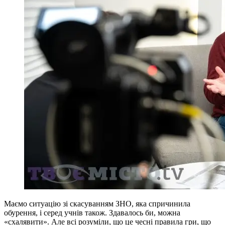
Маємо ситуацію зі скасуванням ЗНО, яка спричинила
обурення, і серед учнів також. Здавалось би, можна
«схалявити». Але всі розуміли, що це чесні правила гри, що