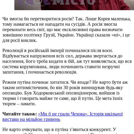
Чи змогла би перетворитися росія? Так. Лише Корея маленька,
тому намагається не нападати на сусідів. А росія змогла
переконати весь світ, що має ексклюзивні права визначати
зовнішню політику Грузії, України. Українці сказали «ні», і це
для росії виклик.
Революції в російській імперії починалися після воєн.
Відбувається напруження всіх сил, держава звертається до
населення, його треба кидати в бій, аж тут виявляється, що вся
система корумпована, люди починають ставити незручні
запитання, і починається революція.
Режим путіна починає хитатися. Чи впаде? Не варто бути аж
таким оптимістичним, бо він 30 років винищував будь-яку
опозицію. Був Ходорковський опозиціонером, вийшов із
тюрми і говорить майже те саме, що й путін. Це мета їхніх
тюрем – ламати.
Читайте також:
«Ми б не грали Чехова». Історія шкільної
вистави на мільйон гривень
Не варто очікувати, що в путіна з’явиться конкурент. У