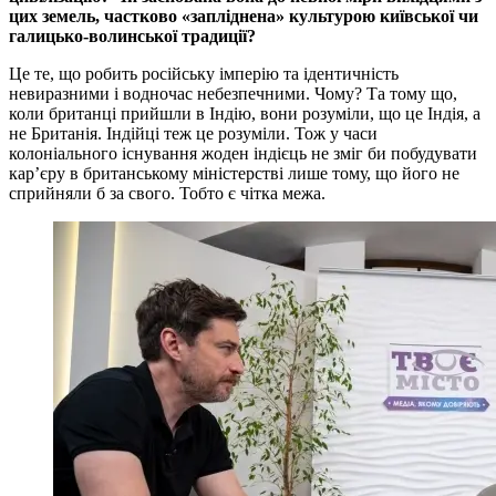
цих земель, частково «запліднена» культурою київської чи
галицько-волинської традиції?
Це те, що робить російську імперію та ідентичність
невиразними і водночас небезпечними. Чому? Та тому що,
коли британці прийшли в Індію, вони розуміли, що це Індія, а
не Британія. Індійці теж це розуміли. Тож у часи
колоніального існування жоден індієць не зміг би побудувати
кар’єру в британському міністерстві лише тому, що його не
сприйняли б за свого. Тобто є чітка межа.