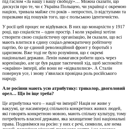
під гаслом «За нашу і вашу свободу»… Можна сказати, що
дискусія про те, чи є Україна Польщею, чи українці є окремою
нацією, тривала майже сто років – непростих, із відступами та
поразками від пошуків того, що є польською ідентичністю.
У росії цей процес не відбувався. В них що монархісти у 1917
році, що соціалісти – один простір. І коли українці хотіли
створити свою соціалістичну організацію, їм сказали, що всі
мають влитися в єдину соціал-демократичну робітничу
партію, бо це єдиний революційний фронт у боротьбі з
царизмом. Вже тоді не було розуміння, що є окремі
національні держави. Ленін намагався робити щось через
коренізацію, але це був радше тактичний хід, щоб заспокоїти
«окраїни» імперії, аби вони не «відвалилися». А Сталін
повернув усе, і знову з’явилася провідна роль російського
народу.
Але росіяни мають усю атрибутику: триколор, двоголовий
орел… Що їм іще треба?
Це атрибутика чого – нації чи імперії? Нація не живе у
вакуумі, це насамперед спільнота конкретних живих людей,
які говорять конкретною мовою, мають спільну культуру, тому
потребують власної держави, яка захищатиме їхні національні
права. Подивімося на росію: у них є речі, символи, але нема