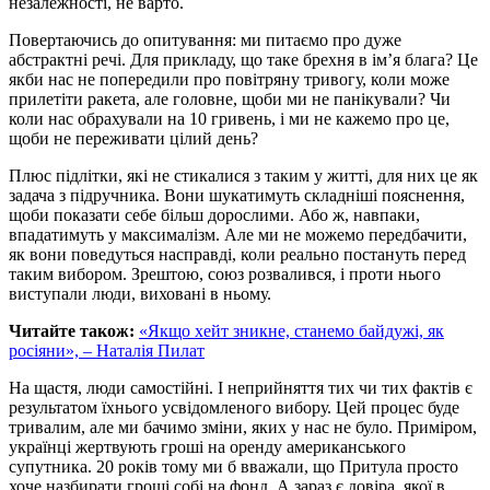
незалежності, не варто.
Повертаючись до опитування: ми питаємо про дуже
абстрактні речі. Для прикладу, що таке брехня в ім’я блага? Це
якби нас не попередили про повітряну тривогу, коли може
прилетіти ракета, але головне, щоби ми не панікували? Чи
коли нас обрахували на 10 гривень, і ми не кажемо про це,
щоби не переживати цілий день?
Плюс підлітки, які не стикалися з таким у житті, для них це як
задача з підручника. Вони шукатимуть складніші пояснення,
щоби показати себе більш дорослими. Або ж, навпаки,
впадатимуть у максималізм. Але ми не можемо передбачити,
як вони поведуться насправді, коли реально постануть перед
таким вибором. Зрештою, союз розвалився, і проти нього
виступали люди, виховані в ньому.
Читайте також:
«Якщо хейт зникне, станемо байдужі, як
росіяни», – Наталія Пилат
На щастя, люди самостійні. І неприйняття тих чи тих фактів є
результатом їхнього усвідомленого вибору. Цей процес буде
тривалим, але ми бачимо зміни, яких у нас не було. Приміром,
українці жертвують гроші на оренду американського
супутника. 20 років тому ми б вважали, що Притула просто
хоче назбирати гроші собі на фонд. А зараз є довіра, якої в