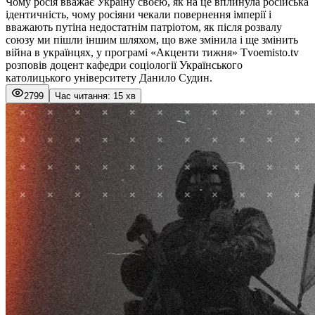
Чому росія вважає Україну своєю, як на це вплинула російська
ідентичність, чому росіяни чекали повернення імперії і
вважають путіна недостатнім патріотом, як після розвалу
союзу ми пішли іншим шляхом, що вже змінила і ще змінить
війна в українцях, у програмі «Акценти тижня» Tvoemisto.tv
розповів доцент кафедри соціології Українського
католицького університету Данило Судин.
2799
Час читання: 15 хв