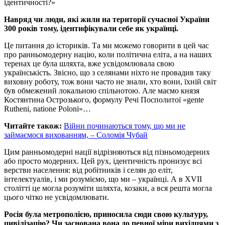
ідентичності?»
Навряд чи люди, які жили на території сучасної України
300 років тому, ідентифікували себе як українці.
Це питання до істориків. Та ми можемо говорити в цей час
про ранньомодерну націю, коли політична еліта, а на наших
теренах це була шляхта, вже усвідомлювала свою
українськість. Звісно, що з селянами ніхто не провадив таку
виховну роботу, тож вони часто не знали, хто вони, їхній світ
був обмежений локальною спільнотою. Але маємо князя
Костянтина Острозького, формулу Речі Посполитої «gente
Rutheni, natione Poloni»…
Читайте також:
Війни починаються тому, що ми не
займаємося вихованням, – Соломія Чубай
Цим ранньомодерні нації відрізняються від пізньомодерних
або просто модерних. Цей рух, ідентичність пронизує всі
верстви населення: від робітників і селян до еліт,
інтелектуалів, і ми розуміємо, що ми – українці. А в XVII
столітті це могла розуміти шляхта, козаки, а вся решта могла
цього чітко не усвідомлювати.
Росія була метрополією, приносила сюди свою культуру,
цивілізацію? Чи заснована вона до певної міри вихідцями з