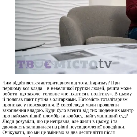
Чим відрізняється авторитаризм від тоталітаризму? При
першому вся влада – в невеличкої групки людей, решта може
робити, що захоче, головне «не пхатися в політику». В цьому
й полягав пакт путіна з олігархами. Натомість тоталітаризм
проникає у повсякдення. В союзі люди мали проявляти
захоплення владою. Куди було втекти від тих щоденних мантр
про найсмачніший пломбір та ковбасу, найгуманніший суд?
Люди розуміли, що це неправда, але жили в цьому, і та
дволикість залишилася на рівні неусвідомленої поведінки.
Очікувати, що ми це змінимо за два десятиліття після