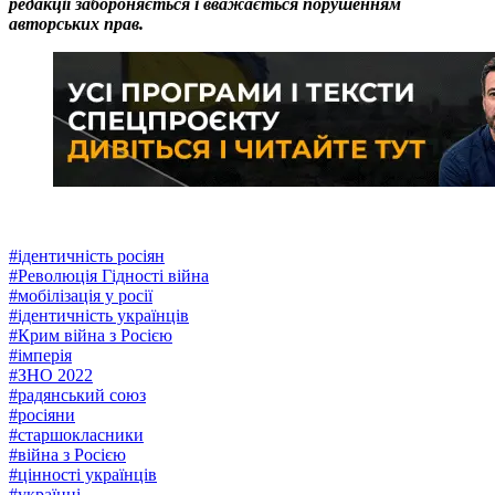
редакції забороняється і вважається порушенням
авторських прав.
#
ідентичність росіян
#
Революція Гідності війна
#
мобілізація у росії
#
ідентичність українців
#
Крим війна з Росією
#
імперія
#
ЗНО 2022
#
радянський союз
#
росіяни
#
старшокласники
#
війна з Росією
#
цінності українців
#
українці