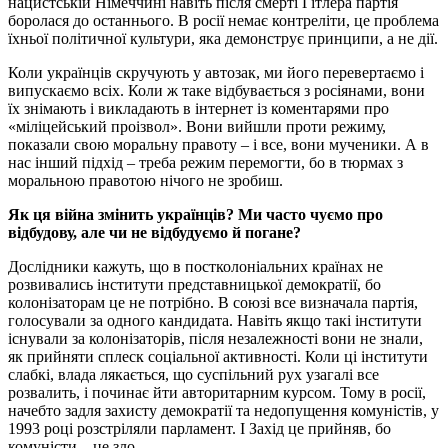
нацистській Німеччині навіть після смерті Гітлера партія
боролася до останнього. В росії немає контреліти, це проблема
їхньої політичної культури, яка демонструє принципи, а не дії.
Коли українців скручують у автозак, ми його перевертаємо і
випускаємо всіх. Коли ж таке відбувається з росіянами, вони
їх знімають і викладають в інтернет із коментарями про
«міліцейський проізвол». Вони вийшли проти режиму,
показали свою моральну правоту – і все, вони мученики. А в
нас інший підхід – треба режим перемогти, бо в тюрмах з
моральною правотою нічого не зробиш.
Як ця війна змінить українців? Ми часто чуємо про
відбудову, але чи не відбудуємо й погане?
Дослідники кажуть, що в постколоніальних країнах не
розвивались інститути представницької демократії, бо
колонізаторам це не потрібно. В союзі все визначала партія,
голосували за одного кандидата. Навіть якщо такі інститути
існували за колонізаторів, після незалежності вони не знали,
як прийняти сплеск соціальної активності. Коли ці інститути
слабкі, влада лякається, що суспільний рух узагалі все
розвалить, і починає йти авторитарним курсом. Тому в росії,
начебто задля захисту демократії та недопущення комуністів, у
1993 році розстріляли парламент. І Захід це прийняв, бо
комуністи – це зло.