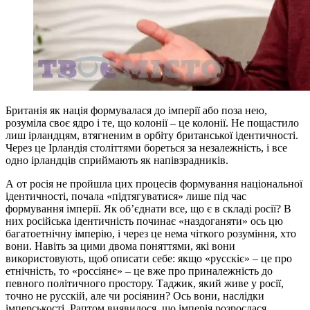
Британія як нація формувалася до імперії або поза нею,
розуміла своє ядро і те, що колонії – це колонії. Не пощастило
лиш ірландцям, втягненим в орбіту британської ідентичності.
Через це Ірландія століттями бореться за незалежність, і все
одно ірландців сприймають як напівзрадників.
А от росія не пройшла цих процесів формування національної
ідентичності, почала «підтягуватися» лише під час
формування імперії. Як об’єднати все, що є в складі росії? В
них російська ідентичність починає «наздоганяти» ось цю
багатоетнічну імперію, і через це нема чіткого розуміння, хто
вони. Навіть за цими двома поняттями, які вони
використовують, щоб описати себе: якщо «русскіє» – це про
етнічність, то «россіянє» – це вже про приналежність до
певного політичного простору. Таджик, який живе у росії,
точно не русскій, але чи росіянин? Ось вони, наслідки
імперськості. Раптом виявилося, що імперія розрослася,