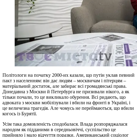
Політологи на початку 2000-их казали, що путін уклав певний
пакт з населенням: він дає людям – москвичам і пітерцям –
матеріальний достаток, але забирає всі громадянські права.
Донедавна з Москви й Петербурга не призивали нікого, а як
тільки почали, то це викликало обурення. Всі ридають, що
адвоката з москви мобілізували і вбили на фронті в Україні, і
це величезна трагедія. Але чомусь не переймаються, що вбили
когось із Бурятії.
Усім така домовленість сподобалася. Влада розпоряджалася
народом як підданими в середньовіччі, суспільство це
прийняло і мало відчуття поразки. Американський соціолог