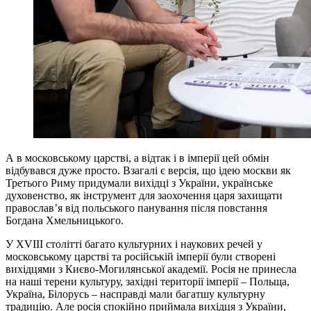
А в московському царстві, а відтак і в імперії цей обмін
відбувався дуже просто. Взагалі є версія, що ідею москви як
Третього Риму придумали вихідці з України, українське
духовенство, як інструмент для заохочення царя захищати
православ’я від польського панування після повстання
Богдана Хмельницького.
У XVIII столітті багато культурних і наукових речей у
московському царстві та російській імперії були створені
вихідцями з Києво-Могилянської академії. Росія не принесла
на наші терени культуру, західні території імперії – Польща,
Україна, Білорусь – насправді мали багатшу культурну
традицію. Але росія спокійно приймала вихідця з України,