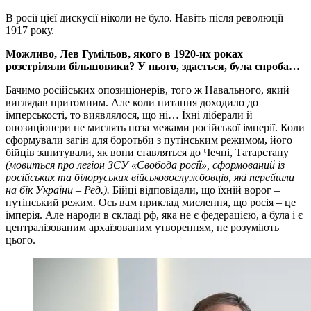
В росії цієї дискусії ніколи не було. Навіть після революції
1917 року.
Можливо, Лев Гумільов, якого в 1920-их роках
розстріляли більшовики? У нього, здається, була спроба…
Бачимо російських опозиціонерів, того ж Навального, який
виглядав притомним. Але коли питання доходило до
імперськості, то виявлялося, що ні… Їхні ліберали й
опозиціонери не мислять поза межами російської імперії. Коли
сформували загін для боротьби з путінським режимом, його
бійців запитували, як вони ставляться до Чечні, Татарстану
(мовиться про легіон ЗСУ «Свобода росії», сформований із
російських та білоруських військовослужбовців, які перейшли
на бік України – Ред.).
Бійці відповідали, що їхній ворог –
путінський режим. Ось вам приклад мислення, що росія – це
імперія. Але народи в складі рф, яка не є федерацією, а була і є
централізованим архаїзованим утворенням, не розуміють
цього.