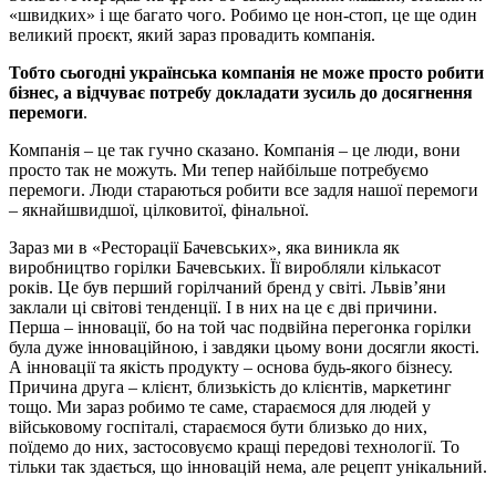
«швидких» і ще багато чого. Робимо це нон-стоп, це ще один
великий проєкт, який зараз провадить компанія.
Тобто сьогодні українська компанія не може просто робити
бізнес, а відчуває потребу докладати зусиль до досягнення
перемоги
.
Компанія – це так гучно сказано. Компанія – це люди, вони
просто так не можуть. Ми тепер найбільше потребуємо
перемоги. Люди стараються робити все задля нашої перемоги
– якнайшвидшої, цілковитої, фінальної.
Зараз ми в «Ресторації Бачевських», яка виникла як
виробництво горілки Бачевських. Її виробляли кількасот
років. Це був перший горілчаний бренд у світі. Львів’яни
заклали ці світові тенденції. І в них на це є дві причини.
Перша – інновації, бо на той час подвійна перегонка горілки
була дуже інноваційною, і завдяки цьому вони досягли якості.
А інновації та якість продукту – основа будь-якого бізнесу.
Причина друга – клієнт, близькість до клієнтів, маркетинг
тощо. Ми зараз робимо те саме, стараємося для людей у
військовому госпіталі, стараємося бути близько до них,
поїдемо до них, застосовуємо кращі передові технології. То
тільки так здається, що інновацій нема, але рецепт унікальний.