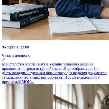
06 серпня, 23:00
Читати повністю
Міністерство освіти і науки України ухвалило рішення
продовжити строки вступної кампанії до аспірантури. Це
дасть молодим науковцям більше часу для подання документів
та складання вступних випробувань. Про це повідомили у
пресслужбі МОН...