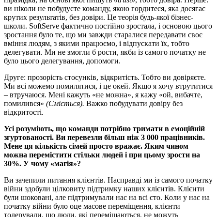
ви ніколи не побудуєте команду, якою гордитеся, яка досягає
крутих результатів, без довіри. Це теорія будь-якої бізнес-
школи. SoftServe фактично постійно зростала, і основою цього
зростання було те, що ми завжди старалися передавати своє
вміння людям, з якими працюємо, і відпускати їх, тобто
делегувати. Ми не змогли б рости, якби із самого початку не
було цього делегування, допомоги.
Друге: прозорість стосунків, відкритість. Тобто ви довіряєте.
Ми всі можемо помилятися, і це окей. Якщо я хочу втрутитися
– втручаюся. Мені кажуть «не можна», я кажу «ой, вибачте,
помилився»
(Сміється).
Важко побудувати довіру без
відкритості.
Усі розуміють, що команди потрібно тримати в емоційній
згуртованості. Ви перевезли більш ніж 3 000 працівників.
Мене ця кількість сімей просто вражає. Яким чином
можна перемістити стільки людей і при цьому зрости на
30%. У чому «магія»?
Ви зачепили питання клієнтів. Насправді ми із самого початку
війни здобули цілковиту підтримку наших клієнтів. Клієнти
були шоковані, але підтримували нас на всі сто. Коли у нас на
початку війни було оце масове переміщення, клієнти
толерували, що люди, які переміщаються, не можуть