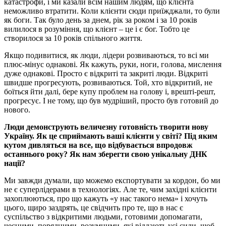
катастрофи, і ми казали всім нашим людям, що клієнта
неможливо втратити. Коли клієнти сюди приїжджали, то були
як боги. Так було день за днем, рік за роком і за 10 років
вилилося в розуміння, що клієнт – це і є бог. Тобто це
створилося за 10 років спільного життя.
Якщо подивитися, як люди, лідери розвиваються, то всі ми
плюс-мінус однакові. Як кажуть, руки, ноги, голова, мислення
дуже однакові. Просто є відкриті та закриті люди. Відкриті
швидше прогресують, розвиваються. Той, хто відкритий, не
боїться йти далі, бере купу проблем на голову і, врешті-решт,
прогресує. І не тому, що був мудріший, просто був готовий до
нового.
Люди демонструють величезну готовність творити нову
Україну. Як це сприймають ваші клієнти у світі? Під яким
кутом дивляться на все, що відбувається впродовж
останнього року? Як нам зберегти свою унікальну ДНК
нації?
Ми завжди думали, що можемо експортувати за кордон, бо ми
не є суперлідерами в технологіях. Але те, чим західні клієнти
захоплюються, про що кажуть «у нас такого нема» і хочуть
цього, щиро заздрять, це свідчить про те, що в нас є
суспільство з відкритими людьми, готовими допомагати,
чесними, порядними, розумними, які віддають усі сили, щоб