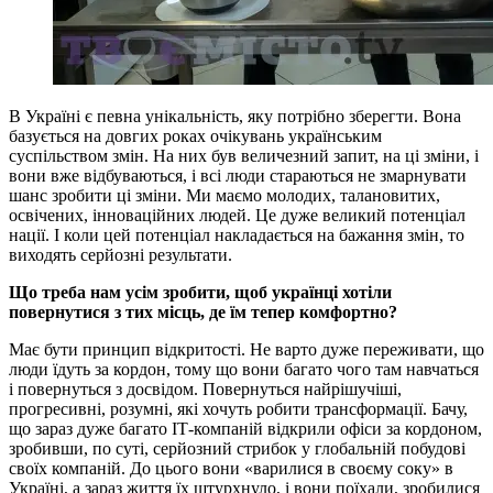
В Україні є певна унікальність, яку потрібно зберегти. Вона
базується на довгих роках очікувань українським
суспільством змін. На них був величезний запит, на ці зміни, і
вони вже відбуваються, і всі люди стараються не змарнувати
шанс зробити ці зміни. Ми маємо молодих, талановитих,
освічених, інноваційних людей. Це дуже великий потенціал
нації. І коли цей потенціал накладається на бажання змін, то
виходять серйозні результати.
Що треба нам усім зробити, щоб українці хотіли
повернутися з тих місць, де їм тепер комфортно?
Має бути принцип відкритості. Не варто дуже переживати, що
люди їдуть за кордон, тому що вони багато чого там навчаться
і повернуться з досвідом. Повернуться найрішучіші,
прогресивні, розумні, які хочуть робити трансформації. Бачу,
що зараз дуже багато ІТ-компаній відкрили офіси за кордоном,
зробивши, по суті, серйозний стрибок у глобальній побудові
своїх компаній. До цього вони «варилися в своєму соку» в
Україні, а зараз життя їх штурхнуло, і вони поїхали, зробилися