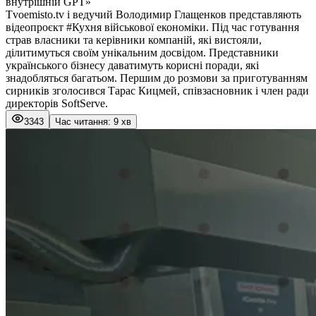
внутрішній GPT»
Tvoemisto.tv і ведучий Володимир Глащенков представляють
відеопроєкт #Кухня військової економіки. Під час готування
страв власники та керівники компаній, які вистояли,
ділитимуться своїм унікальним досвідом. Представники
українського бізнесу даватимуть корисні поради, які
знадобляться багатьом. Першим до розмови за приготуванням
сирників зголосився Тарас Кицмей, співзасновник і член ради
директорів SoftServe.
3343
Час читання: 9 хв