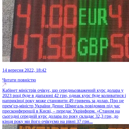
14 вересня 2022, 18:42
Читати повністю
Кабінет міністрів очікує, що середньозважений курс долара у
2023 році буде в діапазоні 42 грн, однак курс буде коливатися і
наприкінці року може становити 49 гривень за долар. Про це
прем‘єр-міністр України Денис Шмигаль повідомив під час
пресконференції в Києві, – передає Укрінформ. «Станом на
сьогодні середній курс долара по року складає 32,3 грн, до
кінця року ми його очікуємо на рівні 37 грн...