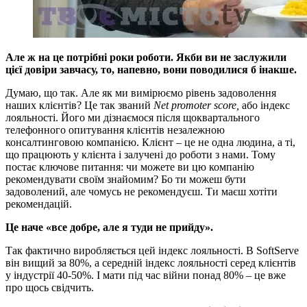
Але ж на це потрібні роки роботи. Якби ви не заслужили
цієї довіри завчасу, то, напевно, вони поводилися б інакше.
Думаю, що так. Але як ми вимірюємо рівень задоволення
наших клієнтів? Це так званий
Net promoter score,
або індекс
лояльності. Його ми дізнаємося після щоквартального
телефонного опитування клієнтів незалежною
консалтинговою компанією. Клієнт – це не одна людина, а ті,
що працюють у клієнта і залучені до роботи з нами. Тому
постає ключове питання: чи можете ви цю компанію
рекомендувати своїм знайомим? Бо ти можеш бути
задоволений, але чомусь не рекомендуєш. Ти маєш хотіти
рекомендацій.
Це наче «все добре, але я туди не прийду».
Так фактично виробляється цей індекс лояльності. В SoftServe
він вищий за 80%, а середній індекс лояльності серед клієнтів
у індустрії 40-50%. І мати під час війни понад 80% – це вже
про щось свідчить.