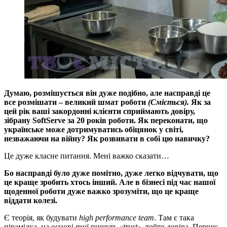
Думаю, розмішується він дуже подібно, але насправді це
все розмішати – великий шмат роботи
(Сміється).
Як за
цей рік ваші закордонні клієнти сприймають довіру,
зібрану SoftServe за 20 років роботи. Як переконати, що
українське може дотримуватись обіцянок у світі,
незважаючи на війну? Як розвивати в собі цю навичку?
Це дуже класне питання. Мені важко сказати…
Бо насправді було дуже помітно, дуже легко відчувати, що
це краще зробить хтось інший. Але в бізнесі під час нашої
щоденної роботи дуже важко зрозуміти, що це краще
віддати колезі.
Є теорія, як будувати
high performance team
. Там є така
пірамідка, на основі якої пишуть
«trust»
, тобто довіра. Перше: