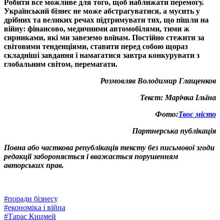
Робити все можливе для того, щоб наближати перемогу.
Український бізнес не може абстрагуватися, а мусить у
дрібних та великих речах підтримувати тих, що пішли на
війну: фінансово, медичними автомобілями, тими ж
сирниками, які ми завеземо воїнам. Постійно стежити за
світовими тенденціями, ставити перед собою щораз
складніші завдання і намагатися завтра конкурувати з
глобальним світом, перемагати.
Розмовляв Володимир Глащенков
Текст: Марічка Ільїна
Фото:
Твоє місто
Партнерська публікація
Повна або часткова републікація тексту без письмової згоди
редакції забороняється і вважається порушенням
авторських прав.
#
поради бізнесу
#
економіка і війна
#
Тарас Кицмей