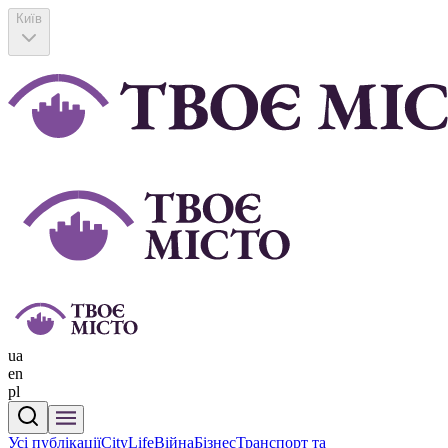
Київ
ua
en
pl
Усі публікації
CityLife
Війна
Бізнес
Транспорт та