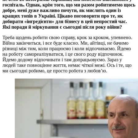
госпіталь. Однак, крім того, що ми разом робитимемо щось
добре, мені дуже важливо почути, як мислить один із
кращих топів в Україні. Цікаво поговорити про те, як
добирати «інгредієнти» для бізнесу в цей непростий час.
Які поради й міркування є сьогодні після року війни?
Треба щодень робити свою справу, крок за кроком, упевнено.
Війна закінчиться, і все буде класно. Ми, айтівці, не бачимо
різниці між тим, коли працюємо і коли відпочиваємо. Йдемо
на роботу самореалізуватися, і це свого роду відпочинок.
Йдемо додому відпочивати і там допрацьовуємо. Зараз у
людей таке повноцінне життя, немає чіткої межі. Ось і те, що
ми сьогодні робимо, це просто робота з любов’ю.