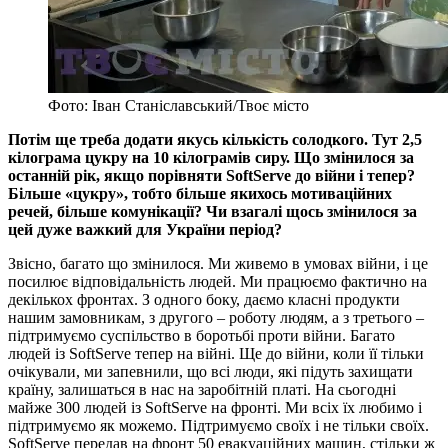
Фото: Іван Станіславський/Твоє місто
Потім ще треба додати якусь кількість солодкого. Тут 2,5
кілограма цукру на 10 кілограмів сиру. Що змінилося за
останній рік, якщо порівняти SoftServe до війни і тепер?
Більше «цукру», тобто більше якихось мотиваційних
речей, більше комунікації? Чи взагалі щось змінилося за
цей дуже важкий для України період?
Звісно, багато що змінилося. Ми живемо в умовах війни, і це
посилює відповідальність людей. Ми працюємо фактично на
декількох фронтах. З одного боку, даємо класні продукти
нашим замовникам, з другого – роботу людям, а з третього –
підтримуємо суспільство в боротьбі проти війни. Багато
людей із SoftServe тепер на війні. Ще до війни, коли її тільки
очікували, ми запевнили, що всі люди, які підуть захищати
країну, залишаться в нас на заробітній платі. На сьогодні
майже 300 людей із SoftServe на фронті. Ми всіх їх любимо і
підтримуємо як можемо. Підтримуємо своїх і не тільки своїх.
SoftServe передав на фронт 50 евакуаційних машин, стільки ж