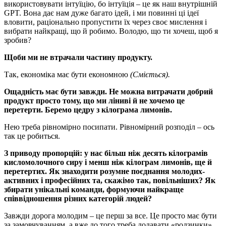
використовувати інтуїцію, бо інтуїція – це як наш внутрішній
GPT. Вона дає нам дуже багато ідей, і ми повинні ці ідеї
вловити, раціонально пропустити їх через своє мислення і
вибрати найкращі, що й робимо. Володю, що ти хочеш, щоб я
зробив?
Щоби ми не втрачали частину продукту.
Так, економіка має бути економною
(Сміється).
Ощадність має бути завжди. Не можна витрачати добрий
продукт просто тому, що ми ліниві й не хочемо це
перетерти. Беремо цедру з кілограма лимонів.
Нею треба рівномірно посипати. Рівномірний розподіл – ось
так це робиться.
З приводу пропорцій: у нас більш ніж десять кілограмів
кисломолочного сиру і менш ніж кілограм лимонів, ще й
перетертих. Як знаходити розумне поєднання молодих-
активних і професійних та, скажімо так, повільніших? Як
збирати унікальні команди, формуючи найкраще
співвідношення різних категорій людей?
Завжди дорога молодим – це перш за все. Це просто має бути
за замовчуванням, а вже до того треба додавати «родзинки».