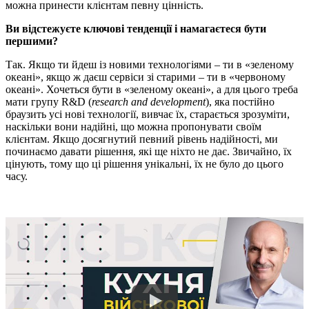
можна принести клієнтам певну цінність.
Ви відстежуєте ключові тенденції і намагаєтеся бути
першими?
Так. Якщо ти йдеш із новими технологіями – ти в «зеленому
океані», якщо ж даєш сервіси зі старими – ти в «червоному
океані». Хочеться бути в «зеленому океані», а для цього треба
мати групу R&D (
research and development
), яка постійно
браузить усі нові технології, вивчає їх, старається зрозуміти,
наскільки вони надійні, що можна пропонувати своїм
клієнтам. Якщо досягнутий певний рівень надійності, ми
починаємо давати рішення, які ще ніхто не дає. Звичайно, їх
цінують, тому що ці рішення унікальні, їх не було до цього
часу.