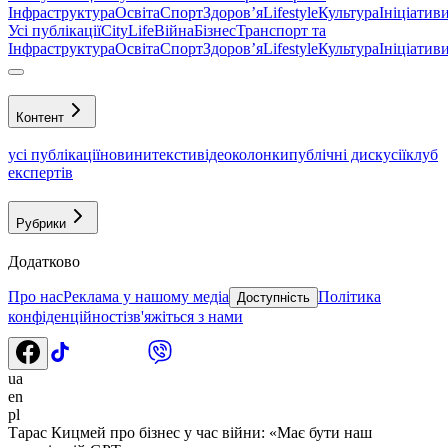
Інфраструктура
Освіта
Спорт
Здоровʼя
Lifestyle
Культура
Ініціатив
Усі публікації
CityLife
Війна
Бізнес
Транспорт та
Інфраструктура
Освіта
Спорт
Здоровʼя
Lifestyle
Культура
Ініціатив
Контент
усі публікації
новини
тексти
відео
колонки
публічні дискусії
клуб
експертів
Рубрики
Додатково
Про нас
Реклама у нашому медіа
Політика
Доступність
конфіденційності
зв'яжіться з нами
ua
en
pl
Тарас Кицмей про бізнес у час війни: «Має бути наш