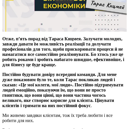
Отже, п’ять порад від Тараса Кицмея. Залучати молодих,
завжди давати їм можливість реалізації та долучати
професіоналів для того, щоби прискорювати процеси й не
намагатися все самостійно реалізовувати. Бо хтось уже це
робить роками і зробить набагато швидше, ефективніше, і
для бізнесу це буде краще.
Постійно будувати довіру всередині команди. Для мене
дуже показовим було те, коли Тарас покликав людей і
сказав: «Це мої колеги, мої люди». Постійно підтримувати
людей емоційно, показуючи їм, що вони не просто
гвинтики, що вони цінні, що вони частина чогось
великого, яке створює корисне для клієнта. Цінувати
клієнтів і тримати на них постійний фокус
.
Ми живемо завдяки клієнтам, тож їх треба любити і все
робити для них.