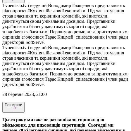
Tvoemisto.tv і ведучий Володимир Глащенков представляють
відеопроєкт #Кухня військової економіки. Під час готування
страв власники та керівники компаній, які вистояли,
ділитимуться своїм унікальним досвідом. Представники
українського бізнесу даватимуть корисні поради, які
знадобляться багатьом. Першим до розмови за приготуванням
сирників зголосився Тарас Кицмей, співзасновник і член ради
директорів SoftServe.
Tvoemisto.tv і ведучий Володимир Глащенков представляють
відеопроєкт #Кухня військової економіки. Під час готування
страв власники та керівники компаній, які вистояли,
ділитимуться своїм унікальним досвідом. Представники
українського бізнесу даватимуть корисні поради, які
знадобляться багатьом. Першим до розмови за приготуванням
сирників зголосився Тарас Кицмей, співзасновник і член ради
директорів SoftServe.
28 березня 2023, 21:00
Поширити
Цього року ми вже не раз випікали сирники для
військових, для вихованців сиротинців. Сьогодні ми
печемо 20 кілограмів сирників, які повеземо військовим у