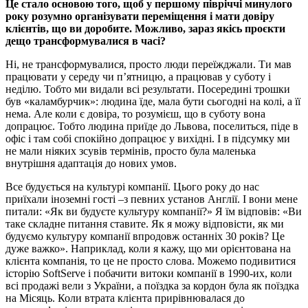
Це стало основою того, щоб у першому півріччі минулого
року розумно організувати переміщення і мати довіру
клієнтів, що ви доробите. Можливо, зараз якісь проєкти
дещо трансформувалися в часі?
Ні, не трансформувалися, просто люди переїжджали. Ти мав
працювати у середу чи п’ятницю, а працював у суботу і
неділю. Тобто ми видали всі результати. Посередині трошки
був «каламбурчик»: людина їде, мала бути сьогодні на колі, а її
нема. Але коли є довіра, то розумієш, що в суботу вона
допрацює. Тобто людина приїде до Львова, поселиться, піде в
офіс і там собі спокійно допрацює у вихідні. І в підсумку ми
не мали ніяких зсувів термінів, просто була маленька
внутрішня адаптація до нових умов.
Все будується на культурі компанії. Цього року до нас
приїхали іноземні гості –з певних установ Англії. І вони мене
питали: «Як ви будуєте культуру компанії?» Я їм відповів: «Ви
таке складне питання ставите. Як я можу відповісти, як ми
будуємо культуру компанії впродовж останніх 30 років? Це
дуже важко». Наприклад, коли я кажу, що ми орієнтована на
клієнта компанія, то це не просто слова. Можемо подивитися
історію SoftServe і побачити витоки компанії в 1990-их, коли
всі продажі вели з України, а поїздка за кордон була як поїздка
на Місяць. Коли втрата клієнта прирівнювалася до