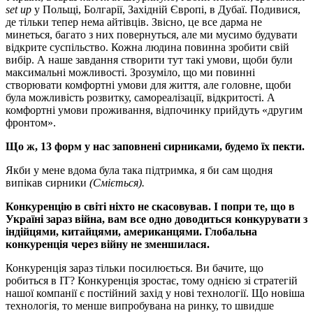
set up
у Польщі, Болгарії, Західній Європі, в Дубаї. Подивися,
де тільки тепер нема айтівців. Звісно, це все дарма не
минеться, багато з них повернуться, але ми мусимо будувати
відкрите суспільство. Кожна людина повинна зробити свій
вибір. А наше завдання створити тут такі умови, щоби були
максимальні можливості. Зрозуміло, що ми повинні
створювати комфортні умови для життя, але головне, щоби
була можливість розвитку, самореалізації, відкритості. А
комфортні умови проживання, відпочинку прийдуть «другим
фронтом».
Що ж, 13 форм у нас заповнені сирниками, будемо їх пекти.
Якби у мене вдома була така підтримка, я би сам щодня
випікав сирники
(Сміється).
Конкуренцію в світі ніхто не скасовував. І попри те, що в
Україні зараз війна, вам все одно доводиться конкурувати з
індійцями, китайцями, американцями. Глобальна
конкуренція через війну не зменшилася.
Конкуренція зараз тільки посилюється. Ви бачите, що
робиться в ІТ? Конкуренція зростає, тому однією зі стратегій
нашої компанії є постійний захід у нові технології. Що новіша
технологія, то менше випробувана на ринку, то швидше