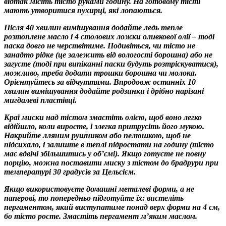
відтак місіть тісто руками годину. На готовому тісті
мають утворитися пухирці, які лопаються.
Після 40 хвилин вимішування додайте ледь тепле
розтоплене масло і 4 столових ложки оливкової олії – тоді
паска довго не черствітиме. Подивіться, чи тісто не
занадто рідке (це залежить від вологості борошна) або не
загусте (тоді при випіканні паски будуть розтріскуватися),
можливо, треба додати трошки борошна чи молока.
Орієнтуйтесь за відчуттями. Впродовж останніх 10
хвилин вимішування додайте родзинки і дрібно нарізані
мигдалеві пластівці.
Краї миски над тістом змастіть олією, щоб воно легко
відійшло, коли виросте, і злегка притрусіть його мукою.
Накрийте лляним рушником або пелюшкою, щоб не
підсихало, і залиште в теплі підростати на годину (тісто
має вдвічі збільшитись у об’ємі). Якщо готуєте не повну
порцію, можна поставити миску з тістом до брадрури при
температурі 30 градусів за Цельсієм.
Якщо використовуєте домашні металеві форми, а не
паперові, то попередньо підготуйте їх: вистеліть
пергаментом, який виступатиме понад верх форми на 4 см,
бо тісто росте. Змастіть пергамент м’яким маслом.