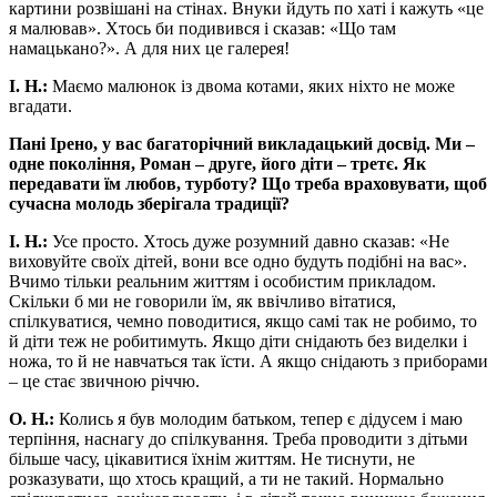
картини розвішані на стінах. Внуки йдуть по хаті і кажуть «це
я малював». Хтось би подивився і сказав: «Що там
намацькано?». А для них це галерея!
І. Н.:
Маємо малюнок із двома котами, яких ніхто не може
вгадати.
Пані Ірено, у вас багаторічний викладацький досвід. Ми –
одне покоління, Роман – друге, його діти – третє. Як
передавати їм любов, турботу? Що треба враховувати, щоб
сучасна молодь зберігала традиції?
І. Н.:
Усе просто. Хтось дуже розумний давно сказав: «Не
виховуйте своїх дітей, вони все одно будуть подібні на вас».
Вчимо тільки реальним життям і особистим прикладом.
Скільки б ми не говорили їм, як ввічливо вітатися,
спілкуватися, чемно поводитися, якщо самі так не робимо, то
й діти теж не робитимуть. Якщо діти снідають без виделки і
ножа, то й не навчаться так їсти. А якщо снідають з приборами
– це стає звичною річчю.
О. Н.:
Колись я був молодим батьком, тепер є дідусем і маю
терпіння, наснагу до спілкування. Треба проводити з дітьми
більше часу, цікавитися їхнім життям. Не тиснути, не
розказувати, що хтось кращий, а ти не такий. Нормально