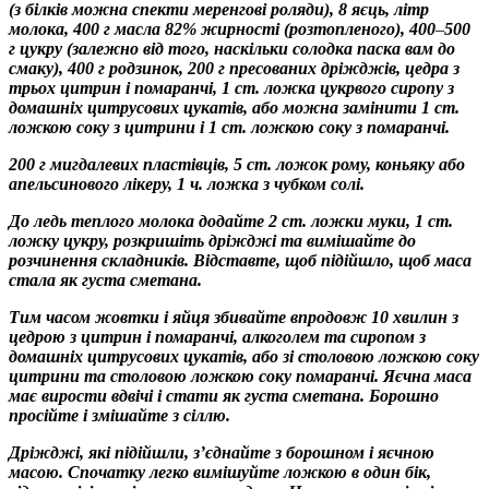
(з білків можна спекти меренгові роляди), 8 яєць, літр
молока, 400 г масла 82% жирності (розтопленого), 400
–
500
г цукру (залежно від того, наскільки солодка паска вам до
смаку), 400 г родзинок, 200 г пресованих дріжджів, цедра з
трьох цитрин і помаранчі, 1 ст. ложка цукрвого сиропу з
домашніх цитрусових цукатів, або можна замінити 1 ст.
ложкою соку з цитрини і 1 ст. ложкою соку з помаранчі.
200 г мигдалевих пластівців, 5 ст. ложок рому, коньяку або
апельсинового лікеру, 1 ч. ложка з чубком солі.
До ледь теплого молока додайте 2 ст. ложки муки, 1 ст.
ложку цукру, розкришіть дріжджі та вимішайте до
розчинення складників. Відставте, щоб підійшло, щоб маса
стала як густа сметана.
Тим часом жовтки і яйця збивайте впродовж 10 хвилин з
цедрою з цитрин і помаранчі, алкоголем та сиропом з
домашніх цитрусових цукатів, або зі столовою ложкою соку
цитрини та столовою ложкою соку помаранчі. Яєчна маса
має вирости вдвічі і стати як густа сметана. Борошно
просійте і змішайте з сіллю.
Дріжджі, які підійшли, з’єднайте з борошном і яєчною
масою. Спочатку легко вимішуйте ложкою в один бік,