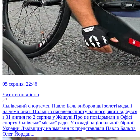
05 серпня, 22:46
Читати повністю
Львівський спортсмен Павло Баль виборов дві золоті медалі
на чемпіонаті Польщі з паравелоспорту на шосе, який відбувся
з 31 липня по 2 серпня у Жешуві.Про це повідомили в Офісі
спорту Львівської міської ради. У складі національної збірної
України Львівщину на змаганнях представляли Павло Баль та
Олег Йордан...