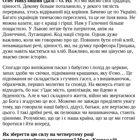
Олег Никулишин
(далі
– О. Н):
Усі ми маємо свої традиції,
цінності. Декому більше поталанило, у декого тяглість
перервана, хтось відірваний від коріння. Бачимо це по Україні.
Багато українців тимчасово переселені, та це не їхня вина. Не
можна казати, що є кращі і гірші. Нам у Галичині більше
пощастило. У Львові легше бути патріотом, аніж на
Донеччині, Луганщині. Код нації стерли. Однак дуже
важливо, коли ми говоримо про це. Повинен бути отой клей,
ненамацальні речі, цінності, які, на думку професора Грицака,
дуже навіть мастяться на хліб. Важливо, коли ми цінуємо це,
знаємо свою історію.
Спогади про випікання паски з бабусею і похід до церкви,
запах здоби чи свічки, піднімання крашанки, яку б'ємо… Це
піднімання не складається з гучних гасел, а з вишиваночок,
образочків, перших молитви та сповіді. На якомусь етапі це
відходить, бо нас з’їдає місто, цивілізація, ми йдемо в
буденність. Але в часі складного життя, війни ми звертаємося
до Бога і згадуємо це все. Можемо не завжди приділяти увагу
тому, що говорили наші бабусі, дідусі, батьки, але вертаємо до
цього. І такі дрібні речі, як пелюшки чи вишиваночка, стають
цінними. Розуміємо, що це і є наша країна, що за це ми готові
боротися і йти вперед.
Як зберегти цю силу на четвертому році
повномасштабного вторгнення? Ми в «Кримській