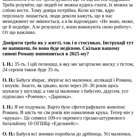
Треба розуміти, що людей не можна кудись гнати, їх можна за
собою вести. Тому довіра потрібна. Коли кістяк, ядро
персоналу лишається, люди деколи кажуть, що в нас
менеджмент не змінюється, а я їм відповідаю: «Не знаю, може,
це й недобре. Але результат є, вони виконують свою роботу».
От що важливо.
Довіряти треба як у
житті, так і в стосунках. Інструкції тут
не напишеш, бо вона буде недієвою. Скільки вашому
синові Роману виповниться в 2025-му?
І. Н.:
35-ть. І цій пелюшці, в яку ми загортаємо миску з тістом,
24 серпня також буде 35-ть.
О. Н.:
Бабуся збирає, зберігає всі малюнки, аплікації і Романа,
і внуків. Знаєте, як цікаво, коли через 20–30 років щось
шукаєш у шухляді, а там ці малюнки з бабусею, дідусем, усе
підписано «Ромчик», «Даринка».
І. Н.:
Я не подумала. Варто було сфотографувати живопис
Романа. В шість чи сім років він намалював крука. Тепер він у
«круках». Це символ 109-го окремого гірсько-штурмового
батальйону 10 ОГШБр «Едельвейс».
О. Н.:
Бабуся всі знимки поробила до дрібниць. Усі малюнки,