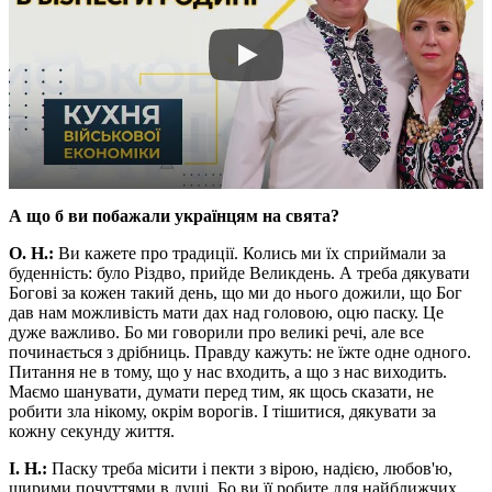
А що б ви побажали українцям на свята?
О. Н.:
Ви кажете про традиції. Колись ми їх сприймали за
буденність: було Різдво, прийде Великдень. А треба дякувати
Богові за кожен такий день, що ми до нього дожили, що Бог
дав нам можливість мати дах над головою, оцю паску. Це
дуже важливо. Бо ми говорили про великі речі, але все
починається з дрібниць. Правду кажуть: не їжте одне одного.
Питання не в тому, що у нас входить, а що з нас виходить.
Маємо шанувати, думати перед тим, як щось сказати, не
робити зла нікому, окрім ворогів. І тішитися, дякувати за
кожну секунду життя.
І. Н.:
Паску треба місити і пекти з вірою, надією, любов'ю,
щирими почуттями в душі. Бо ви її робите для найближчих