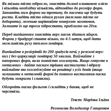
Як тільки тісто підросло, змастіть долоні оливковою олією
і візьміть необхідну кількість, відповідно до розміру форм.
Заповніть ним форми на третину, бо пасочки ще будуть
рости. Кладіть тісто одним рухом (важливо тісто не
добирати), легенько вирівняйте поверхню заготовок.
Залиште їх ще трохи підростати, приблизно на 20хв.
Перед випіканням змастіть верх пасок збитим яйцем.
Форми у брадрурі ставте вільно, по 4-5 штук, щоб дати
можливість руху теплого повітря.
Випікайте в розігрітій до 200 градусів печі, у режимі верх-
низ ( без циркуляціє повітря) 50 хвилин. Виймайте з
паперових форм, коли повністю охолонуть. Якщо готуєте в
металевих - дайте паскам трішки вистигнути і відразу
виймайте та охолоджуйте на решітці з усіх боків (якщо
залишити в металевій формі до повного вистигання паски
будуть мокрими і гливкми).
Обгорніть паски фольгою і складіть у баняк, щоб не
черствіли.
Текст: Марічка Ільїна
Розмовляв Володимир Глащенков