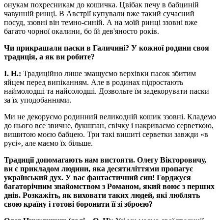
онукам похресникам до кошичка. Цвібак печу в бабциній
чавунній ринці. В Австрії купували вже такий сучасний
посуд, ззовні він темно-синій. А на моїй ринці ззовні вже
багато чорної окалини, бо їй дев'яносто років.
Чи прикрашали паски в Галичині? У кожної родини своя
традиція, а як ви робите?
І. Н.:
Традиційно лише змащуємо верхівки пасок збитим
яйцем перед випіканням. Але в родинах підростають
наймолодші та найсолодші. Дозвольте їм задекорувати паски
за їх уподобаннями.
Ми не декоруємо родинний великодній кошик ззовні. Кладемо
до нього все звичне, букшпан, свічку і накриваємо серветкою,
вишитою моєю бабцею. Три такі вишиті серветки завжди «в
русі», але маємо їх більше.
Традиції допомагають нам вистояти. Олегу Вікторовичу,
ви є прикладом людини, яка десятиліттями пропагує
український дух. У вас фантастичний син! Горджуся
багаторічним знайомством з Романом, який воює з перших
днів. Розкажіть, як виховати таких людей, які люблять
свою країну і готові боронити її зі зброєю?