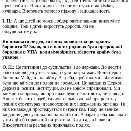
спілкуватися, зацікавлювати, і в дітей точно виникне бажання
щось робити. Вони хочуть експериментувати як хіміки,
кулінари. Вистачить теплого підходу і зацікавленості.
І. Н.:
А ще дітей не можна обдурювати: завжди виконуйте
обіцяне. Тоді з дітей виростуть дорослі, які не
обдурюватимуть.
Як виховати людей, готових воювати за цю країну,
боронити її? Знаю, що в ваших родинах були предки, які
боролися в УПА, коли ймовірність зберегти країну була
уявною.
О. Н.:
Це питання і до суспільства, і до держави. До десяти
відсотків людей у нас завжди були патріотами. Вони перші
йшли на Майдан і на війну. А треба, щоб такими свідомими
були щонайменше половина громадян. Це завдання Церкви,
держави, освіти, інституцій, які не зовсім спрацювали. Ми
завжди говоримо, що при владі були не патріоти, не ті люди.
Але ж є багато людей, галичан і львів'ян, які працюють у
певних структурах, правоохоронних і державних органах, і в
них не завжди простежується патріотизм. Тому це велике
завдання для суспільства на майбутнє. А зараз треба закладати
у цих дітей справжній патріотизм. З дитсадка і школи.
Виховувати на реальних прикладах, подіях.