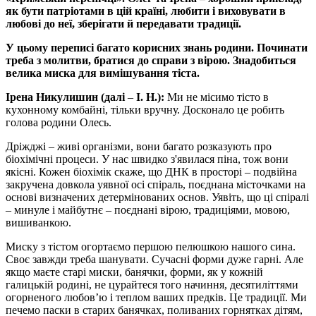
як бути патріотами в цій країні, любити і виховувати в
любові до неї, зберігати й передавати традиції.
У цьому переписі багато корисних знань родини. Починати
треба з молитви, братися до справи з вірою. Знадобиться
велика миска для вимішування тіста.
Ірена Никулишин (далі
–
І. Н.):
Ми не місимо тісто в
кухонному комбайні, тільки вручну. Досконало це робить
голова родини Олесь.
Дріжджі – живі організми, вони багато розказують про
біохімічні процеси. У нас швидко з'явилася піна, тож вони
якісні. Кожен біохімік скаже, що ДНК в просторі – подвійна
закручена довкола уявної осі спіраль, поєднана місточками на
основі визначених детермінованих основ. Уявіть, що ці спіралі
– минуле і майбутнє – поєднані вірою, традиціями, мовою,
вишиванкою.
Миску з тістом огортаємо першою пелюшкою нашого сина.
Своє завжди треба шанувати. Сучасні форми дуже гарні. Але
якщо маєте старі миски, банячки, форми, як у кожній
галицькій родині, не цурайтеся того начиння, десятиліттями
огорненого любов’ю і теплом ваших предків. Це традиції. Ми
печемо паски в старих банячках, поливаних горнятках дітям,