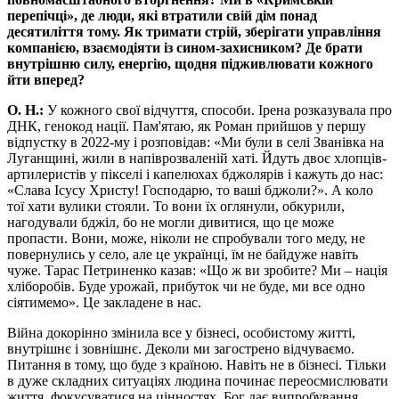
перепічці», де люди, які втратили свій дім понад
десятиліття тому. Як тримати стрій, зберігати управління
компанією, взаємодіяти із сином-захисником? Де брати
внутрішню силу, енергію, щодня підживлювати кожного
йти вперед?
О. Н.:
У кожного свої відчуття, способи. Ірена розказувала про
ДНК, генокод нації. Пам'ятаю, як Роман прийшов у першу
відпустку в 2022-му і розповідав: «Ми були в селі Званівка на
Луганщині, жили в напіврозваленій хаті. Йдуть двоє хлопців-
артилеристів у пікселі і капелюхах бджолярів і кажуть до нас:
«Слава Ісусу Христу! Господарю, то ваші бджоли?». А коло
тої хати вулики стояли. То вони їх оглянули, обкурили,
нагодували бджіл, бо не могли дивитися, що це може
пропасти. Вони, може, ніколи не спробували того меду, не
повернулись у село, але це українці, їм не байдуже навіть
чуже. Тарас Петриненко казав: «Що ж ви зробите? Ми – нація
хліборобів. Буде урожай, прибуток чи не буде, ми все одно
сіятимемо». Це закладене в нас.
Війна докорінно змінила все у бізнесі, особистому житті,
внутрішнє і зовнішнє. Деколи ми загострено відчуваємо.
Питання в тому, що буде з країною. Навіть не в бізнесі. Тільки
в дуже складних ситуаціях людина починає переосмислювати
життя, фокусуватися на цінностях. Бог дає випробування,