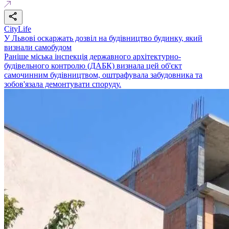
CityLife
У Львові оскаржать дозвіл на будівництво будинку, який
визнали самобудом
Раніше міська інспекція державного архітектурно-
будівельного контролю (ДАБК) визнала цей об'єкт
самочинним будівництвом, оштрафувала забудовника та
зобов'язала демонтувати споруду.