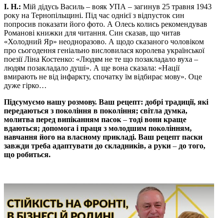
І. Н.:
Мій дідусь Василь – вояк УПА – загинув 25 травня 1943
року на Тернопільщині. Під час однієї з відпусток син
попросив показати його фото. А Олесь колись рекомендував
Романові книжки для читання. Син сказав, що читав
«Холодний Яр» неодноразово. А щодо сказаного чоловіком
про сьогодення геніально висловилася королева української
поезії Ліна Костенко: «Людям не те що позакладало вуха –
людям позакладало душі». А ще вона сказала: «Нації
вмирають не від інфаркту, спочатку їм відбирає мову». Оце
дуже гірко…
Підсумуємо нашу розмову. Ваш рецепт: добрі традиції, які
передаються з покоління в покоління; світла думка,
молитва перед випіканням пасок
–
тоді вони краще
вдаються; допомога і праця з молодшим поколінням,
навчання його на власному прикладі. Ваш рецепт паски
завжди треба адаптувати до складників, а руки
–
до того,
що робиться.