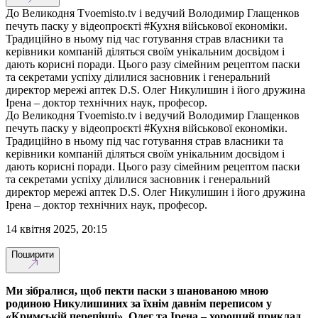
До Великодня Tvoemisto.tv і ведучий Володимир Глащенков
печуть паску у відеопроєкті #Кухня військової економіки.
Традиційно в ньому під час готування страв власники та
керівники компаній діляться своїм унікальним досвідом і
дають корисні поради. Цього разу сімейним рецептом паски
та секретами успіху ділилися засновник і генеральний
директор мережі аптек D.S. Олег Никулишин і його дружина
Ірена – доктор технічних наук, професор.
До Великодня Tvoemisto.tv і ведучий Володимир Глащенков
печуть паску у відеопроєкті #Кухня військової економіки.
Традиційно в ньому під час готування страв власники та
керівники компаній діляться своїм унікальним досвідом і
дають корисні поради. Цього разу сімейним рецептом паски
та секретами успіху ділилися засновник і генеральний
директор мережі аптек D.S. Олег Никулишин і його дружина
Ірена – доктор технічних наук, професор.
14 квітня 2025, 20:15
Поширити
Ми зібралися, щоб пекти паски з шанованою мною
родиною Никулишиних за їхнім давнім переписом у
«Кримській перепічці». Олег та Ірена – хороший приклад,