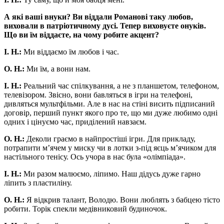
А які ваші внуки? Ви віддали Романові таку любов,
виховали в патріотичному дусі. Тепер виховуєте онуків.
Що ви їм віддаєте, на чому робите акцент?
І. Н.:
Ми віддаємо їм любов і час.
О. Н.:
Ми їм, а вони нам.
І. Н.:
Реальний час спілкування, а не з планшетом, телефоном,
телевізором. Звісно, вони бавляться в ігри на телефоні,
дивляться мультфільми. Але в нас на стіні висить підписаний
договір, перший пункт якого про те, що ми дуже любимо одні
одних і цінуємо час, приділений навзаєм.
О. Н.:
Деколи граємо в найпростіші ігри. Для прикладу,
потрапити м’ячем у миску чи в лотки з-під яєць м’ячиком для
настільного тенісу. Ось учора в нас була «олімпіада».
І. Н.:
Ми разом малюємо, ліпимо. Наш дідусь дуже гарно
ліпить з пластиліну.
О. Н.:
Я відкрив талант, Володю. Вони люблять з бабцею тісто
робити. Торік спекли медівниковий будиночок.