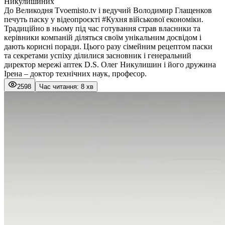
Никулишиних
До Великодня Tvoemisto.tv і ведучий Володимир Глащенков
печуть паску у відеопроєкті #Кухня військової економіки.
Традиційно в ньому під час готування страв власники та
керівники компаній діляться своїм унікальним досвідом і
дають корисні поради. Цього разу сімейним рецептом паски
та секретами успіху ділилися засновник і генеральний
директор мережі аптек D.S. Олег Никулишин і його дружина
Ірена – доктор технічних наук, професор.
2598
Час читання: 8 хв