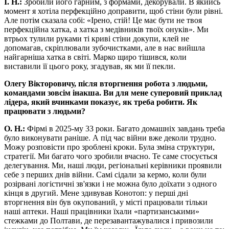
І. Н.:
Зробили його гарним, з формами, декорували. В якийсь
момент я хотіла перфекційно доправити, щоб стіни були рівні.
Але потім сказала собі: «Ірено, стій! Це має бути не твоя
перфекційна хатка, а хатка з медівників твоїх онуків». Ми
втрьох тулили руками ті криві стіни докупи, клей не
допомагав, скріплювали зубочистками, але в нас вийшла
найгарніша хатка в світі. Марко щиро тішився, коли
виставили її цього року, згадував, як ми її пекли.
Олегу Вікторовичу, після вторгнення робота з людьми,
командами зовсім інакша. Ви для мене суперовий приклад
лідера, який вчинками показує, як треба
робити. Як
працювати з людьми?
О. Н.:
Фірмі в 2025-му 33 роки. Багато домашніх завдань треба
було виконувати раніше. А під час війни вже деколи трудно.
Можу розповісти про зроблені кроки. Була зміна структури,
стратегії. Ми багато чого зробили вчасно. Те саме стосується
делегування. Ми, наші люди, регіональні керівники проявили
себе з перших днів війни. Самі сідали за кермо, коли були
розірвані логістичні зв'язки і не можна було доїхати з одного
кінця в другий. Мене здивував Конотоп: у перші дні
вторгнення він був окупований, у місті працювали тільки
наші аптеки. Наші працівники їхали «партизанськими»
стежками до Полтави, де перезавантажувалися і привозили