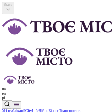
Львів
ua
en
pl
Усі публікації
CityLife
Війна
Бізнес
Транспорт та