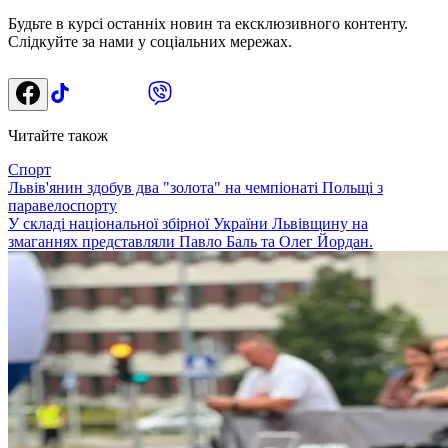
Будьте в курсі останніх новин та ексклюзивного контенту.
Слідкуйте за нами у соціальних мережах.
Читайте також
Спорт
Львів'янин здобув два "золота" на чемпіонаті Польщі з
паравелоспорту
У складі національної збірної України Львівщину на
змаганнях представляли Павло Баль та Олег Йордан.