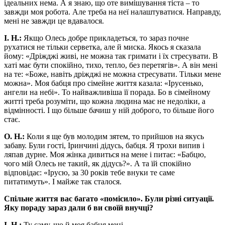
ідеальних нема. А я знаю, що оте вимішування тіста – то
завжди моя робота. Але треба на неї налаштуватися. Направду,
мені не завжди це вдавалося.
І. Н.:
Якщо Олесь добре прикладеться, то зараз почне
рухатися не тільки серветка, але й миска. Якось я сказала
йому: «Дріжджі живі, не можна так гримати і їх стресувати. В
хаті має бути спокійно, тихо, тепло, без перетягів». А він мені
на те: «Боже, навіть дріжджі не можна стресувати. Тільки мене
можна». Моя бабця про сімейне життя казала: «Ірусенько,
ангели на небі». То найважливіша її порада. Бо в сімейному
житті треба розуміти, що кожна людина має не недоліки, а
відмінності. І що більше бачиш у ній доброго, то більше його
стає.
О. Н.:
Коли я ще був молодим зятем, то прийшов на якусь
забаву. Були гості, Іринчині дідусь, бабця. Я трохи випив і
ляпав дурне. Моя жінка дивиться на мене і питає: «Бабцю,
чого мій Олесь не такий, як дідусь?». А та їй спокійно
відповідає: «Ірусю, за 30 років тебе внуки те саме
питатимуть». І майже так сталося.
Спільне життя вас
багато «помісило». Були різні ситуації.
Яку пораду зараз дали б
ви своїй внучці?
І. Н.:
Ту саму, що й моя бабця мені.