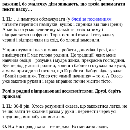
важливі, бо змалечку діти звикають, що треба допомагати
пекти паску…
І. Н.:
…і пампухи обсмажувати (у
блозі за посиланням
читайте переписи пампухів, вушок і сирника від пані Ірени).
А ми їх готуємо величезну кількість разів за зиму і
відправляємо на фронт. Торік останні взагалі готували у
червні і відправляли на схід, бо хлопці замовили.
У приготуванні паски можна робити допоміжні речі, але
вимішувати її має голова родини. Це традиції, яких мене
навчила бабця – розумна і мудра жінка, прекрасна господиня.
Був період у житті родини, коли я з бабцею готувала на кухні,
а мама приходила і питала, що їй робити. Бабця відказувала:
«Вмий начиння». Тепер оте «вмий начиння» – то я. А Олесь
уже закотив рукави і зараз вправно почне місити тісто.
Ролі в родині відпрацьовані десятиліттями. Друзі, беріть
приклад!
І. Н.:
36-й рік. Хтось розумний сказав, що закохатися легко, не
те що взяти те кохання разом у руки і перенести через усі
труднощі, випробування життя.
О. Н.:
Насправді хата – не церква. Всі ми живі люди,