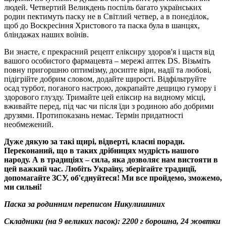
людей. Четвертий Великдень поспіль багато українських
родин пектимуть паску не в Світлий четвер, а в понеділок,
щоб до Воскресіння Христового та паска була в шанцях,
бліндажах наших воїнів.
Ви знаєте, є прекрасний рецепт еліксиру здоров'я і щастя від
вашого особистого фармацевта – мережі аптек DS. Візьміть
повну пригоршню оптимізму, досипте віри, надії та любові,
підігрійте добрим словом, додайте щирості. Відфільтруйте
осад турбот, поганого настрою, докрапайте дещицю гумору і
здорового глузду. Тримайте цей еліксир на видному місці,
вживайте перед, під час чи після їди з родиною або добрими
друзями. Протипоказань немає. Термін придатності
необмежений.
Дуже дякую за такі щирі, відверті, класні поради.
Переконаний, що в таких дрібницях мудрість нашого
народу. А в традиціях – сила, яка дозволяє нам вистояти в
цей важкий час. Любіть Україну, зберігайте традиції,
допомагайте ЗСУ, об'єднуйтеся! Ми все пройдемо, зможемо,
ми сильні!
Паска за родинним переписом Никулишиних
Складники (на 9 великих пасок): 2200 г борошна, 24 жовтки