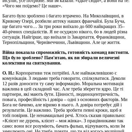
інсулін, усе потрібне. Ми їм казали: «Їдьте сюди», а вони на те:
«Чого ми поїдемо? Це наше».
Багато було зроблено і багато втрачено. На Миколаївщині, в
Кривому Озері, розбили аптеку наших франчайзі. Була Буча,
ще багато чого… За три роки виїхало до 600 найкращих 35–
40-річних спеціалістів. Я не осуджую нікого, бо в людей різна
ситуація. Найгірше, що виїхали із Закарпаття, Франківщини,
Тернопільщини, Чернівеччини, Львівщини. Але це життя.
Війна показала спроможність, готовність команд вистояти.
Що було зроблено? Пам'ятаю, як ви збирали величезні
колективи на святкування.
О. Н.:
Корпоративи теж потрібні. Але найважливішою є
комунікація. З людьми треба говорити, спілкуватися. Деколи
12 разів доносити ту саму інформацію. Моральна мотивація
важлива в цей складний час. Але треба зберегти ядро. Це ті
партнери, які мають бути. Цінності, людиноцентричність,
повага, професійність і довіра – одні з основних факторів. Ми
Бога не бачимо, але віримо в нього. А довіра потребує дій і
результатів. Це важливо. Треба зробити певні кроки, щоб я
тобі повірив. Це ненамацальні речі. Хтось сказав правильно:
«Клієнт не дурень, клієнт – моя жінка». З працівниками так
само: вони все розуміють, бачать фальш, відчувають, коли їм
замилюють очі. Не треба думати, що ти від когось мудріший.