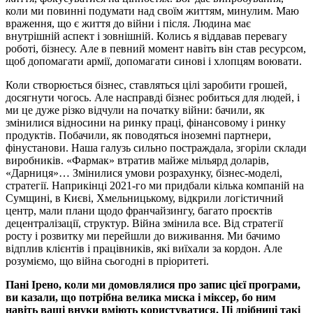
коли ми повинні подумати над своїм життям, минулим. Маю
враження, що є життя до війни і після. Людина має
внутрішній аспект і зовнішній. Колись я віддавав перевагу
роботі, бізнесу. Але в певний момент навіть він став ресурсом,
щоб допомагати армії, допомагати синові і хлопцям воювати.
Коли створюється бізнес, ставляться цілі заробити грошей,
досягнути чогось. Але насправді бізнес робиться для людей, і
ми це дуже різко відчули на початку війни: бачили, як
змінилися відносини на ринку праці, фінансовому і ринку
продуктів. Побачили, як поводяться іноземні партнери,
фінустанови. Наша галузь сильно постраждала, згоріли склади
виробників. «Фармак» втратив майже мільярд доларів,
«Дарниця»… Змінилися умови розрахунку, бізнес-моделі,
стратегії. Наприкінці 2021-го ми придбали кілька компаній на
Сумщині, в Києві, Хмельницькому, відкрили логістичний
центр, мали плани щодо франчайзингу, багато проєктів
децентралізації, структур. Війна змінила все. Від стратегії
росту і розвитку ми перейшли до виживання. Ми бачимо
відплив клієнтів і працівників, які виїхали за кордон. Але
розуміємо, що війна сьогодні в пріоритеті.
Пані Ірено, коли ми домовлялися про запис цієї програми,
ви казали, що потрібна велика миска і міксер, бо ним
навіть ваші внуки вміють користуватися. Ці дрібниці такі