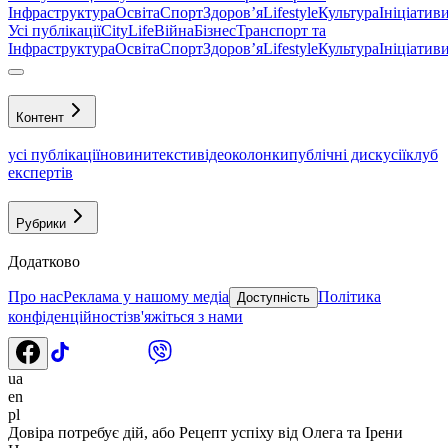
Інфраструктура
Освіта
Спорт
Здоровʼя
Lifestyle
Культура
Ініціатив
Усі публікації
CityLife
Війна
Бізнес
Транспорт та
Інфраструктура
Освіта
Спорт
Здоровʼя
Lifestyle
Культура
Ініціатив
Контент
усі публікації
новини
тексти
відео
колонки
публічні дискусії
клуб
експертів
Рубрики
Додатково
Про нас
Реклама у нашому медіа
Політика
Доступність
конфіденційності
зв'яжіться з нами
ua
en
pl
Довіра потребує дій, або Рецепт успіху від Олега та Ірени