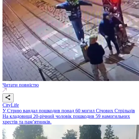
Читати повністю
CityLife
У Стрию вандал пошкодив понад 60 могил Січових Стрільців
На кладовищі 20-річний чоловік пошкодив 59 намогильних
хрестів та пам’ятників.