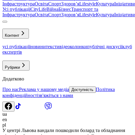
Інфраструктура
Освіта
Спорт
Здоровʼя
Lifestyle
Культура
Ініціатив
Усі публікації
CityLife
Війна
Бізнес
Транспорт та
Інфраструктура
Освіта
Спорт
Здоровʼя
Lifestyle
Культура
Ініціатив
Контент
усі публікації
новини
тексти
відео
колонки
публічні дискусії
клуб
експертів
Рубрики
Додатково
Про нас
Реклама у нашому медіа
Політика
Доступність
конфіденційності
зв'яжіться з нами
ua
en
pl
У центрі Львова вандали пошкодили болард та обладнання