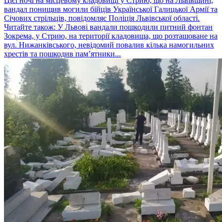
Цієї ночі на місцевому кладовищі у Стрию, що на Львівщині,
вандал понищив могили бійців Української Галицької Армії та
Січових стрільців, повідомляє Поліція Львівської області.
Читайте також: У Львові вандали пошкодили питний фонтан
Зокрема, у Стрию, на території кладовища, що розташоване на
вул. Нижанківського, невідомий повалив кілька намогильних
хрестів та пошкодив пам’ятники...