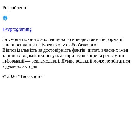
Розроблено
:
Levprograming
За умови повного або часткового використання iнформацiї
гіперпосилання на tvoemisto.tv є обов'язковим.
Відповідальність за достовірність фактів, цитат, власних імен
та інших відомостей несуть автори публікацій, а рекламної
інформації — рекламодавці. Думка редакцiї може не збiгатися
з думкою авторiв.
©
2026
"
Твоє місто
"