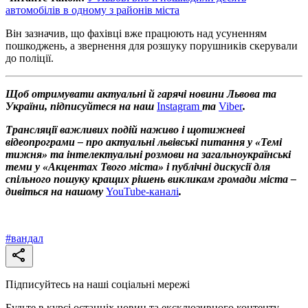
автомобілів в одному з районів міста
Він зазначив, що фахівці вже працюють над усуненням
пошкоджень, а звернення для розшуку порушників скерували
до поліції.
Щоб отримувати актуальні й гарячі новини Львова та
України, підписуйтеся на наш
Instagram
та
Viber
.
Трансляції важливих подій наживо і щотижневі
відеопрограми – про актуальні львівські питання у «Темі
тижня» та інтелектуальні розмови на загальноукраїнські
теми у «Акцентах Твого міста» і публічні дискусії для
спільного пошуку кращих рішень викликам громади міста –
дивіться на нашому
YouTube-каналі
.
#
вандал
Підписуйтесь на наші соціальні мережі
Будьте в курсі останніх новин та ексклюзивного контенту.