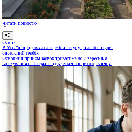
Читати повністю
Освіта
В Україні продовжили терміни вступу до аспірантури:
оновлений графік
Основний прийом заявок триватиме до 7 вересня, а
зарахування на бюджет відбудеться наприкінці місяця.