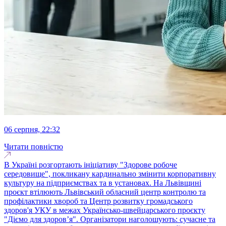
06 серпня, 22:32
Читати повністю
В Україні розгортають ініціативу "Здорове робоче
середовище", покликану кардинально змінити корпоративну
культуру на підприємствах та в установах. На Львівщині
проєкт втілюють Львівський обласний центр контролю та
профілактики хвороб та Центр розвитку громадського
здоров'я УКУ в межах Українсько-швейцарського проєкту
"Діємо для здоров’я". Організатори наголошують: сучасне та