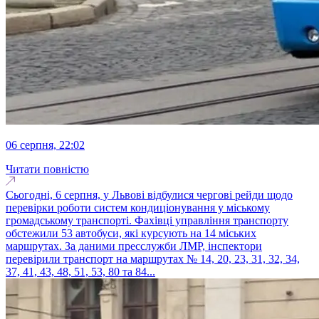
06 серпня, 22:02
Читати повністю
Сьогодні, 6 серпня, у Львові відбулися чергові рейди щодо
перевірки роботи систем кондиціонування у міському
громадському транспорті. Фахівці управління транспорту
обстежили 53 автобуси, які курсують на 14 міських
маршрутах. За даними пресслужби ЛМР, інспектори
перевірили транспорт на маршрутах № 14, 20, 23, 31, 32, 34,
37, 41, 43, 48, 51, 53, 80 та 84...