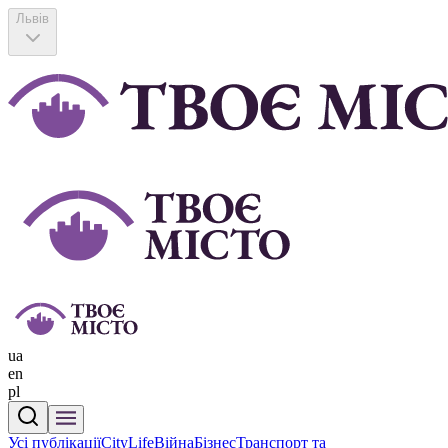
Львів
ua
en
pl
Усі публікації
CityLife
Війна
Бізнес
Транспорт та