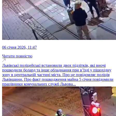
06 січня 2026, 11:47
Читати повністю
Львівські поліцейські встановили двох підлітків, які вночі
пошкодили болард та інше обладнання при в’їзді у пішохідну
зону в центральній частині міста. Про це повідомляє поліція
Львівщини. Про факт пошкодження майна 5 січня повідомили
працівники комунальних служб Львова...