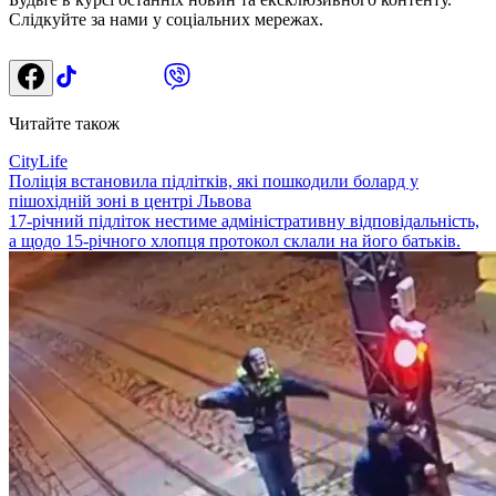
Слідкуйте за нами у соціальних мережах.
Читайте також
CityLife
Поліція встановила підлітків, які пошкодили болард у
пішохідній зоні в центрі Львова
17-річний підліток нестиме адміністративну відповідальність,
а щодо 15-річного хлопця протокол склали на його батьків.