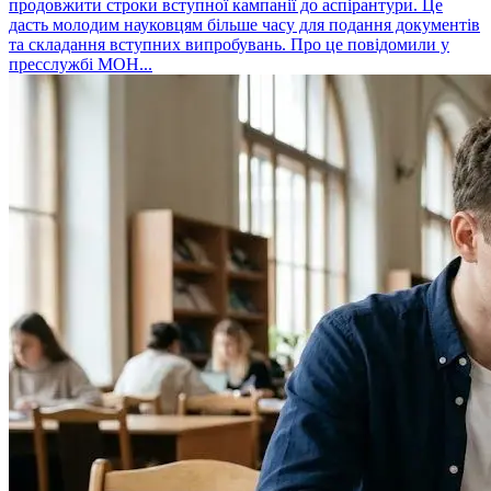
продовжити строки вступної кампанії до аспірантури. Це
дасть молодим науковцям більше часу для подання документів
та складання вступних випробувань. Про це повідомили у
пресслужбі МОН...