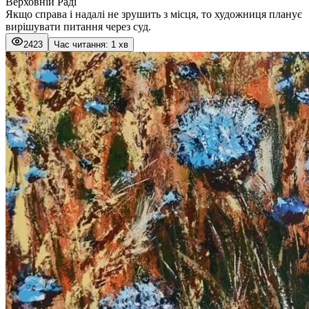
Верховній Раді
Якщо справа і надалі не зрушить з місця, то художниця планує
вирішувати питання через суд.
2423
Час читання: 1 хв