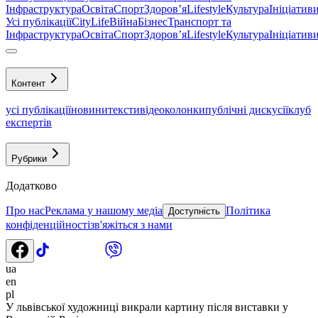
Інфраструктура
Освіта
Спорт
Здоровʼя
Lifestyle
Культура
Ініціатив
Усі публікації
CityLife
Війна
Бізнес
Транспорт та
Інфраструктура
Освіта
Спорт
Здоровʼя
Lifestyle
Культура
Ініціатив
Контент
усі публікації
новини
тексти
відео
колонки
публічні дискусії
клуб
експертів
Рубрики
Додатково
Про нас
Реклама у нашому медіа
Політика
Доступність
конфіденційності
зв'яжіться з нами
ua
en
pl
У львівської художниці викрали картину після виставки у