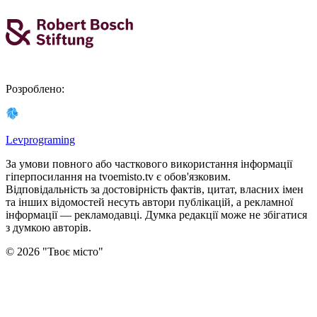
Розроблено
:
Levprograming
За умови повного або часткового використання iнформацiї
гіперпосилання на tvoemisto.tv є обов'язковим.
Відповідальність за достовірність фактів, цитат, власних імен
та інших відомостей несуть автори публікацій, а рекламної
інформації — рекламодавці. Думка редакцiї може не збiгатися
з думкою авторiв.
©
2026
"
Твоє місто
"