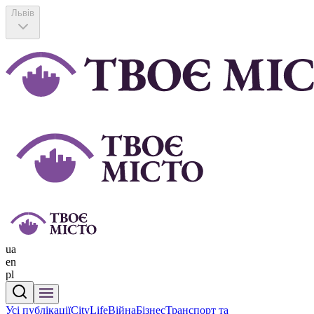
Львів
ua
en
pl
Усі публікації
CityLife
Війна
Бізнес
Транспорт та