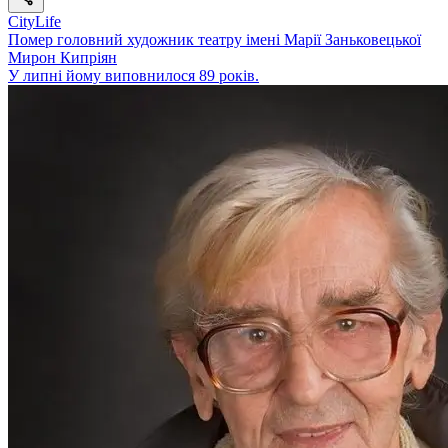
CityLife
Помер головний художник театру імені Марії Заньковецької
Мирон Кипріян
У липні йому виповнилося 89 років.