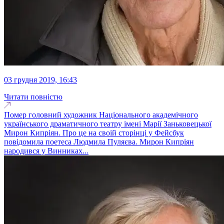
03 грудня 2019, 16:43
Читати повністю
Помер головний художник Національного академічного
українського драматичного театру імені Марії Заньковецької
Мирон Кипріян. Про це на своій сторінці у Фейсбук
повідомила поетеса Людмила Пуляєва. Мирон Кипріян
народився у Винниках...