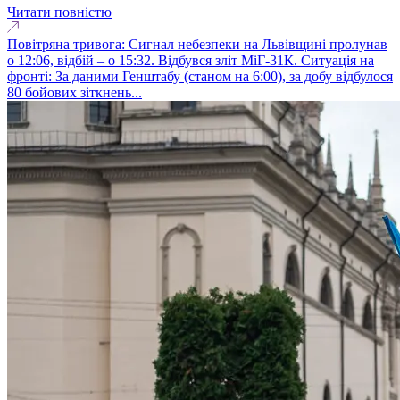
Читати повністю
Повітряна тривога: Сигнал небезпеки на Львівщині пролунав
о 12:06, відбій – о 15:32. Відбувся зліт МіГ-31К. Ситуація на
фронті: За даними Генштабу (станом на 6:00), за добу відбулося
80 бойових зіткнень...