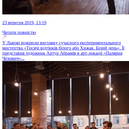
23 вересня 2019, 13:19
Читати повністю
У Львові відкрили виставку сучасного експериментального
мистецтва «Тисячі відтінків білого або Хижак. Білий день». Її
представив художник Артур Абрамів в арт-локації «Палярня
Чехович»...