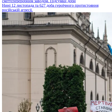
сміттєпереробним заводом. Підсумки доби
Нині 12 листопада та 627 доба героїчного протистояння
російській агресії.