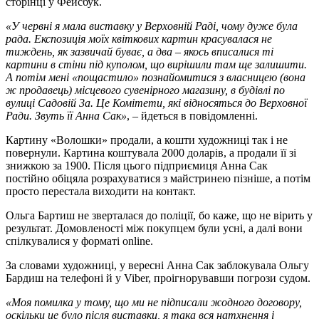
сторінці у Фейсбук.
«У червні я мала виставку у Верховній Раді, чому дуже була
рада. Експозиція моїх квіткових картин красувалася не
тиждень, як зазвичай буває, а два – якось вписалися ті
картини в стіни під куполом, що вирішили там ще залишити.
А потім мені «пощастило» познайомитися з власницею (вона
ж продавець) місцевого сувенірного магазину, в будівлі по
вулиці Садовій 3а. Це Комітети, які відносяться до Верховної
Ради. Звуть її Анна Сак»
, – йдеться в повідомленні.
Картину «Волошки» продали, а кошти художниці так і не
повернули. Картина коштувала 2000 доларів, а продали її зі
знижкою за 1900. Після цього підприємиця Анна Сак
постійно обіцяла розрахуватися з майстринею пізніше, а потім
просто перестала виходити на контакт.
Ольга Бартиш не зверталася до поліції, бо каже, що не вірить у
результат. Домовленості між покупцем були усні, а далі вони
спілкувалися у форматі online.
За словами художниці, у вересні Анна Сак заблокувала Ольгу
Бардиш на телефоні й у Viber, проігнорувавши погрози судом.
«Моя помилка у тому, що ми не підписали жодного договору,
оскільки це було після виставки, я така вся натхнення і