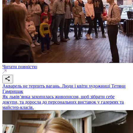
Читати повністю
Акварель не терпить вагань. Люди і квіти художниці Тетяни
Гамрищак
Як львів’янка захопилась живописом, щоб зібрати себе
докупи, та доросла до персональних виставок у галереях та
майстер-класів.