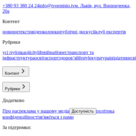
+380 93 380 24 24
info@tvoemisto.tv
м. Львів, вул. Винниченка,
20а
Контент
новини
тексти
відео
колонки
публічні дискусії
клуб експертів
Рубрики
усі публікації
citylife
війна
бізнес
транспорт та
інфраструктура
освіта
спорт
здоровʼя
lifestyle
культура
ініціативи
св
Контент
Рубрики
Додатково
про нас
реклама у нашому медіа
політика
Доступність
конфіденційності
зв'яжіться з нами
За підтримки
: