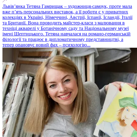
Львів’янка Тетяна Гамрищак – художниця-самоук, проте мала
вже п’ять персональних виставок, а її роботи є у приватних
колекціях в Україні, Німеччині, Австрії, Іспанії, Ісландії, Італії
та Британії. Вона проводить майстер-класи з малювання в
техніці акварелі у Ботанічному саду та Національному музеї
імені Шептицького. Тетяна навчалася на романо-германській
філології та працює в дипломатичному представництві, а
тепер опановує новий фах – психологію...