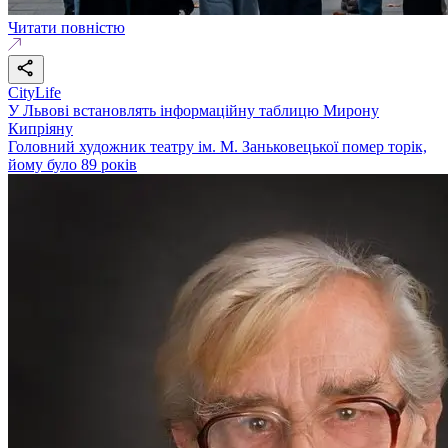
Читати повністю
CityLife
У Львові встановлять інформаційну таблицю Мирону
Кипріяну
Головний художник театру ім. М. Заньковецької помер торік,
йому було 89 років