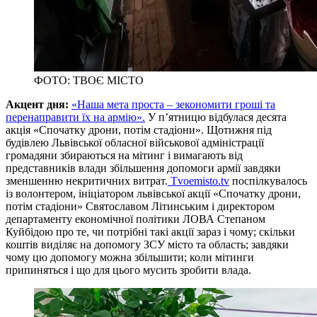
ФОТО: ТВОЄ МІСТО
Акцент дня:
«Наша мета проста – зекономити гроші та
перенаправити їх на армію».
У п’ятницю відбулася десята
акція «Спочатку дрони, потім стадіони». Щотижня під
будівлею Львівської обласної військової адміністрації
громадяни збираються на мітинг і вимагають від
представників влади збільшення допомоги армії завдяки
зменшенню некритичних витрат.
Tvoemisto.tv
поспілкувалось
із волонтером, ініціатором львівської акції «Спочатку дрони,
потім стадіони» Святославом Літинським і директором
департаменту економічної політики ЛОВА Степаном
Куйбідою про те, чи потрібні такі акції зараз і чому; скільки
коштів виділяє на допомогу ЗСУ місто та область; завдяки
чому цю допомогу можна збільшити; коли мітинги
припиняться і що для цього мусить зробити влада.