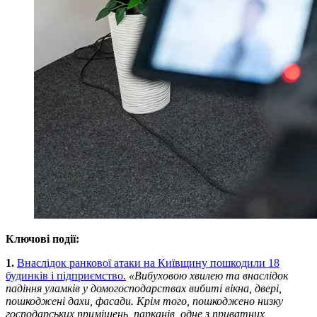
Ключові події:
1.
Внаслідок ранкової атаки на Київщину пошкодили 18
будинків і підприємство.
«Вибуховою хвилею та внаслідок
падіння уламків у домогосподарствах вибиті вікна, двері,
пошкоджені дахи, фасади. Крім того, пошкоджено низку
господарських приміщень, парканів, одне з приватних