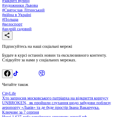
#
закриті вулиці
#
художники Львова
#
Святослав Літинський
#
війна в Україні
#
Польща
#
велоспорт
#
андрій садовий
Підписуйтесь на наші соціальні мережі
Будьте в курсі останніх новин та ексклюзивного контенту.
Слідкуйте за нами у соціальних мережах.
Читайте також
CityLife
Хто запросив московського патріарха на відкриття корпусу
UNBROKEN, як пройшли слухання щодо забудови поблизу
аеропорту «Львів» та де буде простір Івана Вакарчука.
Ключове за 7 серпня
Нині 1 627 доба героїчного спротиву агресії рф.