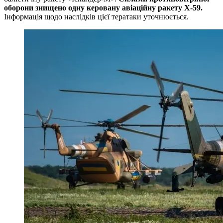
оборони знищено одну керовану авіаційну ракету Х-59.
Інформація щодо наслідків цієї тератаки уточнюється.