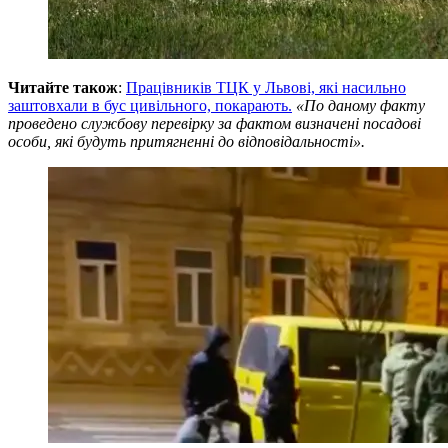
Читайте також
:
Працівників ТЦК у Львові, які насильно
заштовхали в бус цивільного, покарають.
«По даному факту
проведено службову перевірку за фактом визначені посадові
особи, які будуть притягненні до відповідальності».