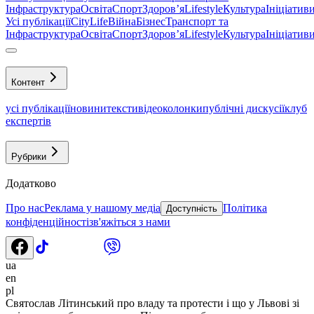
Інфраструктура
Освіта
Спорт
Здоровʼя
Lifestyle
Культура
Ініціатив
Усі публікації
CityLife
Війна
Бізнес
Транспорт та
Інфраструктура
Освіта
Спорт
Здоровʼя
Lifestyle
Культура
Ініціатив
Контент
усі публікації
новини
тексти
відео
колонки
публічні дискусії
клуб
експертів
Рубрики
Додатково
Про нас
Реклама у нашому медіа
Політика
Доступність
конфіденційності
зв'яжіться з нами
ua
en
pl
Святослав Літинський про владу та протести і що у Львові зі