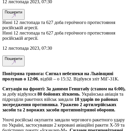
12 листопада 2023, 07:30
Поширити
Нині 12 листопада та 627 доба героїчного протистояння
російській агресії.
Нині 12 листопада та 627 доба героїчного протистояння
російській агресії.
12 листопада 2023, 07:30
Поширити
Повітряна тривога: Сигнал небезпеки на Львівщині
пролунав о 12:06
, відбій – о 15:32. Відбувся зліт МіГ-31К.
Ситуація на фронті: За даними Генштабу (станом на 6:00),
за добу відбулося
80 бойових зіткнень
. Українська авіація та
підрозділи ракетних військ завдали
18 ударів по районах
зосередження противника
.
Уражено 2 артилерійських
засоби та 2 ворожих засоби протиповітряної оборони.
Уночі російські окупанти завдали чергового ракетного удару
по Україні, застосувавши 2 керовані авіаційні ракети Х-59 та
балістичну ракету «Іскандер-М».
Силами протиповітряної