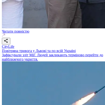
Читати повністю
CityLife
Повітряна тривога у Львові та по всій Україні
Зафіксували зліт МіГ. Людей закликають терміново перейти до
найближчого укриття.