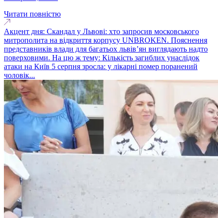
Читати повністю
Акцент дня: Скандал у Львові: хто запросив московського
митрополита на відкриття корпусу UNBROKEN. Пояснення
представників влади для багатьох львів’ян виглядають надто
поверховими. На цю ж тему: Кількість загиблих унаслідок
атаки на Київ 5 серпня зросла: у лікарні помер поранений
чоловік...