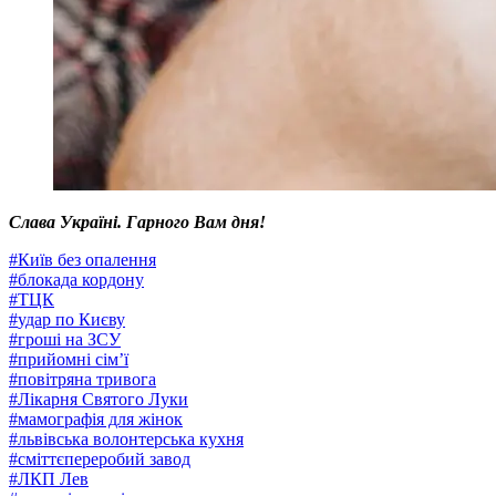
Слава Україні. Гарного Вам дня!
#
Київ без опалення
#
блокада кордону
#
ТЦК
#
удар по Києву
#
гроші на ЗСУ
#
прийомні сім’ї
#
повітряна тривога
#
Лікарня Святого Луки
#
мамографія для жінок
#
львівська волонтерська кухня
#
сміттєпереробий завод
#
ЛКП Лев