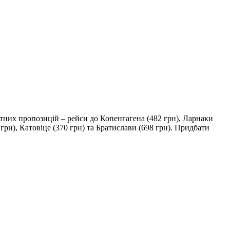
тних пропозицій – рейси до Копенгагена (482 грн), Ларнаки
 грн), Катовіце (370 грн) та Братислави (698 грн). Придбати