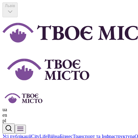
Львів
ua
en
pl
Усі публікації
CityLife
Війна
Бізнес
Транспорт та Інфраструктура
О