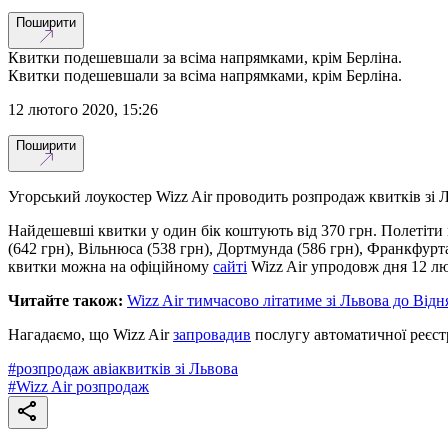
Поширити
Квитки подешевшали за всіма напрямками, крім Берліна.
Квитки подешевшали за всіма напрямками, крім Берліна.
12 лютого 2020, 15:26
Поширити
Угорський лоукостер Wizz Air проводить розпродаж квитків зі
Найдешевші квитки у один бік коштують від 370 грн. Полетіти 
(642 грн), Вільнюса (538 грн), Дортмунда (586 грн), Франкфурта
квитки можна на офіційному
сайті
Wizz Air упродовж дня 12 лю
Читайте також:
Wizz Air тимчасово літатиме зі Львова до Відн
Нагадаємо, що Wizz Air
запровадив
послугу автоматичної реєстр
#
розпродаж авіаквитків зі Львова
#
Wizz Air розпродаж