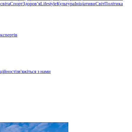
світа
Спорт
Здоровʼя
Lifestyle
Культура
Ініціативи
Світ
Політика
експертів
ційності
зв'яжіться з нами