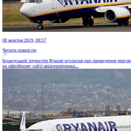
08 жовтня 2019, 08:57
Читати повністю
Ірландський лоукостер Ryanair оголосив про проведення черго
на офіційному сайті авіаперевізника...