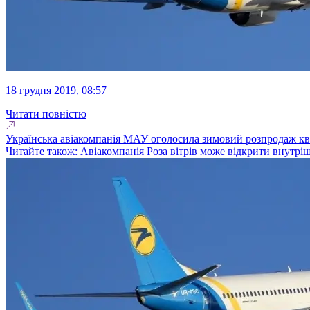
18 грудня 2019, 08:57
Читати повністю
Українська авіакомпанія МАУ оголосила зимовий розпродаж квитк
Читайте також: Авіакомпанія Роза вітрів може відкрити внутріш