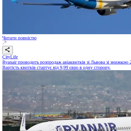
Читати повністю
CityLife
Ryanair проводить розпродаж авіаквитків зі Львова зі знижкою
Вартість квитків стартує від 9,99 євро в одну сторону.