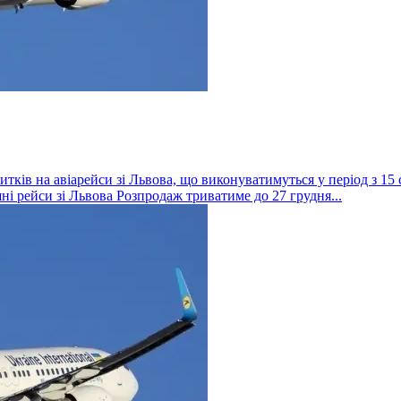
ів на авіарейси зі Львова, що виконуватимуться у період з 15 сі
ні рейси зі Львова Розпродаж триватиме до 27 грудня...