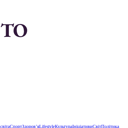
світа
Спорт
Здоровʼя
Lifestyle
Культура
Ініціативи
Світ
Політика