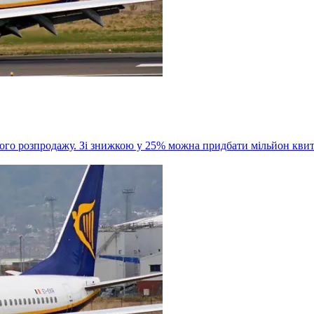
вого розпродажу. Зі знижкою у 25% можна придбати мільйон квит