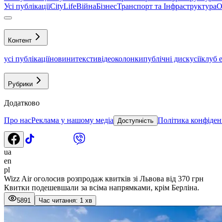
Усі публікації
CityLife
Війна
Бізнес
Транспорт та Інфраструктура
О
Контент
усі публікації
новини
тексти
відео
колонки
публічні дискусії
клуб 
Рубрики
Додатково
Про нас
Реклама у нашому медіа
Політика конфіден
Доступність
ua
en
pl
Wizz Air оголосив розпродаж квитків зі Львова від 370 грн
Квитки подешевшали за всіма напрямками, крім Берліна.
5891
Час читання: 1 хв