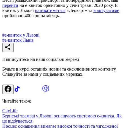
Весь громадський транспорт, за попередніми планами, мав
перейти
на е-квиток орієнтовно у січні-травні 2020 року. Е-
квиток у Львові
називатиметься
«Леокарт» та
коштуватиме
приблизно 400 грн на місяць.
#
е-квиток у Львові
#
е-квиток Львів
Підписуйтесь на наші соціальні мережі
Будьте в курсі останніх новин та ексклюзивного контенту.
Слідкуйте за нами у соціальних мережах.
Читайте також
CityLife
Бернські трамваї у Львові оснащують системою е-квитка. Як
це відбувається
Процес оснащення вимагає високої точності та узгодженої