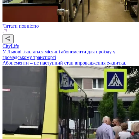
Читати повністю
CityLife
У Львові з'являться місячні абонементи для проїзду у
громадському транспорті
Абонементи – це наступний етап впровадження е-квитка.