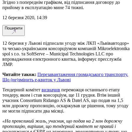
Згідно з попереднім графіком, від підписання договору до
прийому в експлуатацію мине 74 тижні.
12 березня 2020, 14:39
Поширити
12 березня у Львові підписали угоду між ЛКП «Львівавтодор»
та чесько-українським консорціумом компаній Mikroelektronika
spol s r.o. та SoftServe – Municipal Technologies LLC про
впровадження електронного квитка, інформує пресслужба
ЛМР.
Читайте також:
Перезавантаження громадського транспорту.
Що (не)змінить е-квиток у Львові
Тендерний комітет
визначив
переможця останнього етапу
тендеру, яким і став консорціум, ще 11 грудня. Втім інший
учасник Consortium Ridango AS & Datel AS, що подав на 1,5
млн дорожчу пропозицію, оскаржував це рішення, тому угоду
не могли підписати два місяці.
«На превеликий жаль, учасник, що подав на 2 млн дорожчу
пропозицію, вирішив, що тендерний комітет не правий і
поскаржився в ЄБРР на замовника, звинувативши у тому, що