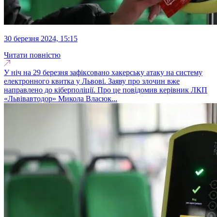
30 березня 2024, 15:15
Читати повністю
У ніч на 29 березня зафіксовано хакерську атаку на систему
електронного квитка у Львові. Заяву про злочин вже
направлено до кіберполіції. Про це повідомив керівник ЛКП
«Львівавтодор» Микола Власюк...