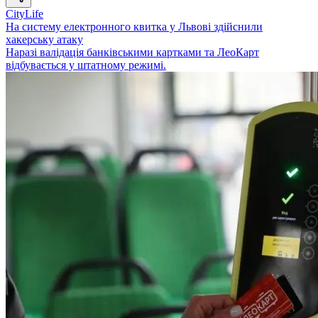
CityLife
На систему електронного квитка у Львові здійснили
хакерську атаку
Наразі валідація банківськими картками та ЛеоКарт
відбувається у штатному режимі.