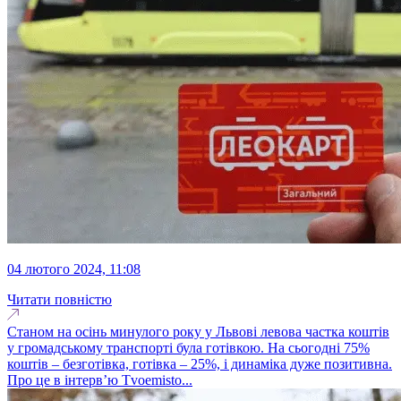
04 лютого 2024, 11:08
Читати повністю
Станом на осінь минулого року у Львові левова частка коштів
у громадському транспорті була готівкою. На сьогодні 75%
коштів – безготівка, готівка – 25%, і динаміка дуже позитивна.
Про це в інтервʼю Tvoemisto...