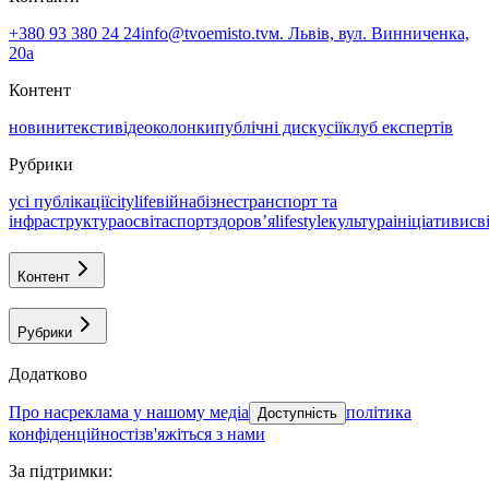
+380 93 380 24 24
info@tvoemisto.tv
м. Львів, вул. Винниченка,
20а
Контент
новини
тексти
відео
колонки
публічні дискусії
клуб експертів
Рубрики
усі публікації
citylife
війна
бізнес
транспорт та
інфраструктура
освіта
спорт
здоровʼя
lifestyle
культура
ініціативи
св
Контент
Рубрики
Додатково
про нас
реклама у нашому медіа
політика
Доступність
конфіденційності
зв'яжіться з нами
За підтримки
: