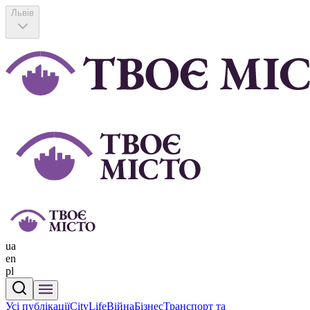
Львів
ua
en
pl
Усі публікації
CityLife
Війна
Бізнес
Транспорт та