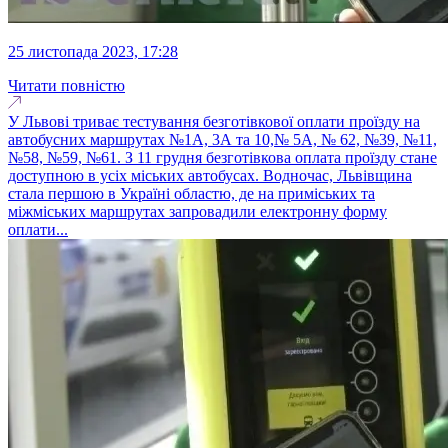
25 листопада 2023, 17:28
Читати повністю
У Львові триває тестування безготівкової оплати проїзду на
автобусних маршрутах №1А, 3А та 10,№ 5А, № 62, №39, №11,
№58, №59, №61. З 11 грудня безготівкова оплата проїзду стане
доступною в усіх міських автобусах. Водночас, Львівщина
стала першою в Україні областю, де на приміських та
міжміських маршрутах запровадили електронну форму
оплати...