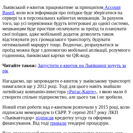
Львівський е-квиток працюватиме за принципом
Account
Based
, коли вся інформація про поїздки буде зберігатися на
сервері та в персональних кабінетах мешканців. За рахунок
того, що усі перевізники будуть інтегровані до однієї системи,
мешканцям буде простіше оплачувати за проїзд та планувати
свої поїздки, адже мобільний додаток дозволить також
відстежувати рух громадського транспорту, будувати
оптимальний маршрут тощо. Водночас, розрахуватися за
проїзд можна буде з допомогою мобільної аплікації, розумного
годинника, банківської картки чи QR-коду.
Читайте також:
Запустити е-квиток на Львівщині хочуть за
рік
Нагадаємо, що запровадити е-квиток у львівському транспорті
намагалися ще у 2012 році. Тоді для цього навіть знайшли
латвійську компанію-інвестора
«Ригас-Карте»
, з якою мали б
створити спільне підприємство, але цього так і не зробили.
Новий етап роботи над е-квитком розпочали у 2015 році, коли
підписали меморандум із ЄБРР. У серпні 2017 року ЛКП
«Львівавтодор»
підписав
кредитну угоду та оформив
фінансування. Від тоді
тривали
тендерні процедури.