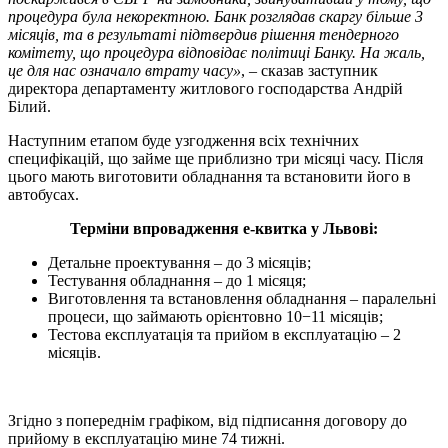
процедура була некоректною. Банк розглядав скаргу більше 3
місяців, та в результаті підтвердив рішення тендерного
комітету, що процедура відповідає політиці Банку. На жаль,
це для нас означало втрату часу»
, – сказав заступник
директора департаменту житлового господарства Андрій
Білий.
Наступним етапом буде узгодження всіх технічних
специфікацій, що займе ще приблизно три місяці часу. Після
цього мають виготовити обладнання та встановити його в
автобусах.
Терміни впровадження е-квитка у Львові:
Детальне проектування – до 3 місяців;
Тестування обладнання – до 1 місяця;
Виготовлення та встановлення обладнання – паралельні
процеси, що займають орієнтовно 10−11 місяців;
Тестова експлуатація та прийом в експлуатацію – 2
місяців.
Згідно з попереднім графіком, від підписання договору до
прийому в експлуатацію мине 74 тижні.