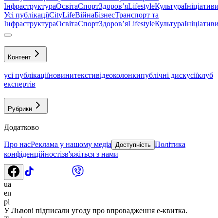
Інфраструктура
Освіта
Спорт
Здоровʼя
Lifestyle
Культура
Ініціатив
Усі публікації
CityLife
Війна
Бізнес
Транспорт та
Інфраструктура
Освіта
Спорт
Здоровʼя
Lifestyle
Культура
Ініціатив
Контент
усі публікації
новини
тексти
відео
колонки
публічні дискусії
клуб
експертів
Рубрики
Додатково
Про нас
Реклама у нашому медіа
Політика
Доступність
конфіденційності
зв'яжіться з нами
ua
en
pl
У Львові підписали угоду про впровадження е-квитка.