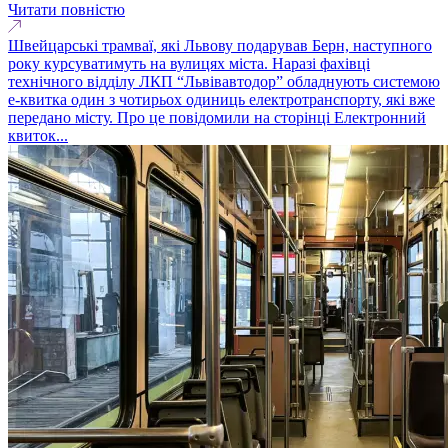
Читати повністю
Швейцарські трамваї, які Львову подарував Берн, наступного
року курсуватимуть на вулицях міста. Наразі фахівці
технічного відділу ЛКП “Львівавтодор” обладнують системою
е-квитка один з чотирьох одиниць електротранспорту, які вже
передано місту. Про це повідомили на сторінці Електронний
квиток...