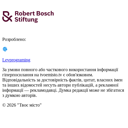
Розроблено
:
Levprograming
За умови повного або часткового використання iнформацiї
гіперпосилання на tvoemisto.tv є обов'язковим.
Відповідальність за достовірність фактів, цитат, власних імен
та інших відомостей несуть автори публікацій, а рекламної
інформації — рекламодавці. Думка редакцiї може не збiгатися
з думкою авторiв.
©
2026
"
Твоє місто
"