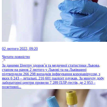
02 лютого 2022, 09:20
Читати повністю
За даними Центру здоров`я та медичної статистики Львова,
станом на ранок 2 лютого у Львові та на Львівщині
підтвердили 266 298 випадків інфікування коронавірусом, з
яких 6 243 – летальні. 216 601 пацієнт одужав. За минулу добу
лабораторні центри провели 7 289 ПЛР-тестів, де 2 953 –
позитивні...