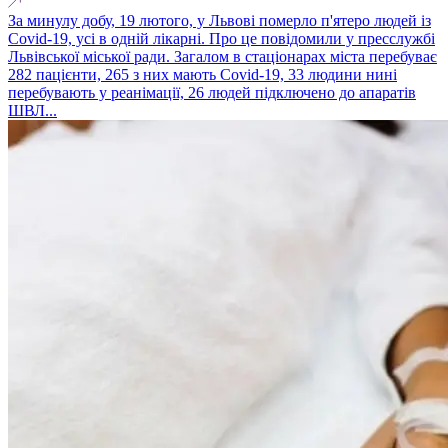
За минулу добу, 19 лютого, у Львові померло п'ятеро людей із
Covid-19, усі в одній лікарні. Про це повідомили у пресслужбі
Львівської міської ради. Загалом в стаціонарах міста перебуває
282 пацієнти, 265 з них мають Covid-19, 33 людини нині
перебувають у реанімації, 26 людей підключено до апаратів
ШВЛ...