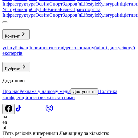
Інфраструктура
Освіта
Спорт
Здоровʼя
Lifestyle
Культура
Ініціатив
Усі публікації
CityLife
Війна
Бізнес
Транспорт та
Інфраструктура
Освіта
Спорт
Здоровʼя
Lifestyle
Культура
Ініціатив
Контент
усі публікації
новини
тексти
відео
колонки
публічні дискусії
клуб
експертів
Рубрики
Додатково
Про нас
Реклама у нашому медіа
Політика
Доступність
конфіденційності
зв'яжіться з нами
ua
en
pl
П'ять регіонів випередили Львівщину за кількістю