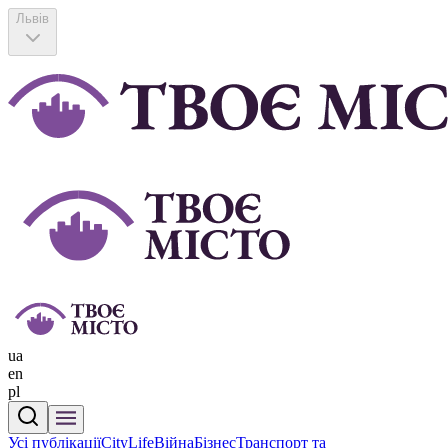
Львів
ua
en
pl
Усі публікації
CityLife
Війна
Бізнес
Транспорт та