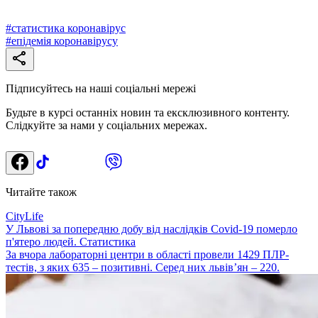
#
статистика коронавірус
#
епідемія коронавірусу
Підписуйтесь на наші соціальні мережі
Будьте в курсі останніх новин та ексклюзивного контенту.
Слідкуйте за нами у соціальних мережах.
Читайте також
CityLife
У Львові за попередню добу від наслідків Covid-19 померло
п'ятеро людей. Статистика
За вчора лабораторні центри в області провели 1429 ПЛР-
тестів, з яких 635 – позитивні. Серед них львів’ян – 220.