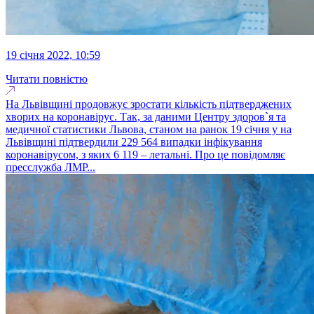
19 січня 2022, 10:59
Читати повністю
На Львівщині продовжує зростати кількість підтверджених
хворих на коронавірус. Так, за даними Центру здоров`я та
медичної статистики Львова, станом на ранок 19 січня у на
Львівщині підтвердили 229 564 випадки інфікування
коронавірусом, з яких 6 119 – летальні. Про це повідомляє
пресслужба ЛМР...