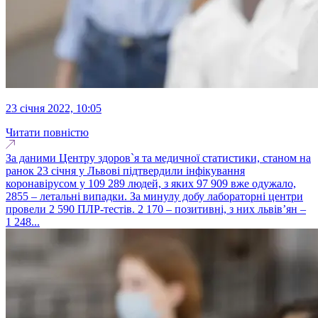
23 січня 2022, 10:05
Читати повністю
За даними Центру здоров`я та медичної статистики, станом на
ранок 23 січня у Львові підтвердили інфікування
коронавірусом у 109 289 людей, з яких 97 909 вже одужало,
2855 – летальні випадки. За минулу добу лабораторні центри
провели 2 590 ПЛР-тестів. 2 170 – позитивні, з них львів’ян –
1 248...