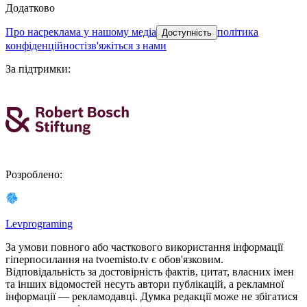
Додатково
про нас
реклама у нашому медіа
політика
Доступність
конфіденційності
зв'яжіться з нами
За підтримки
:
Розроблено
:
Levprograming
За умови повного або часткового використання iнформацiї
гіперпосилання на tvoemisto.tv є обов'язковим.
Відповідальність за достовірність фактів, цитат, власних імен
та інших відомостей несуть автори публікацій, а рекламної
інформації — рекламодавці. Думка редакцiї може не збiгатися