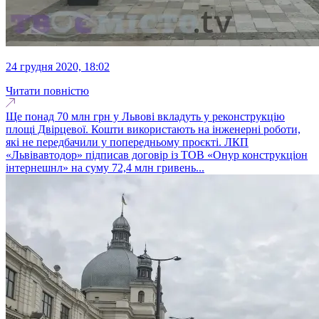
24 грудня 2020, 18:02
Читати повністю
Ще понад 70 млн грн у Львові вкладуть у реконструкцію
площі Двірцевої. Кошти використають на інженерні роботи,
які не передбачили у попередньому проєкті. ЛКП
«Львівавтодор» підписав договір із ТОВ «Онур конструкціон
інтернешнл» на суму 72,4 млн гривень...