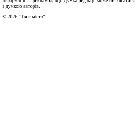
інформації — рекламодавці. Думка редакцiї може не збiгатися
з думкою авторiв.
©
2026
"
Твоє місто
"