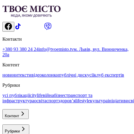
Контакти
+380 93 380 24 24
info@tvoemisto.tv
м. Львів, вул. Винниченка,
20а
Контент
новини
тексти
відео
колонки
публічні дискусії
клуб експертів
Рубрики
усі публікації
citylife
війна
бізнес
транспорт та
інфраструктура
освіта
спорт
здоровʼя
lifestyle
культура
ініціативи
св
Контент
Рубрики