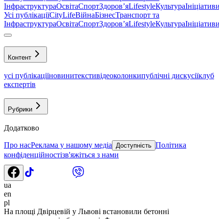
Інфраструктура
Освіта
Спорт
Здоровʼя
Lifestyle
Культура
Ініціатив
Усі публікації
CityLife
Війна
Бізнес
Транспорт та
Інфраструктура
Освіта
Спорт
Здоровʼя
Lifestyle
Культура
Ініціатив
Контент
усі публікації
новини
тексти
відео
колонки
публічні дискусії
клуб
експертів
Рубрики
Додатково
Про нас
Реклама у нашому медіа
Політика
Доступність
конфіденційності
зв'яжіться з нами
ua
en
pl
На площі Двірцевій у Львові встановили бетонні