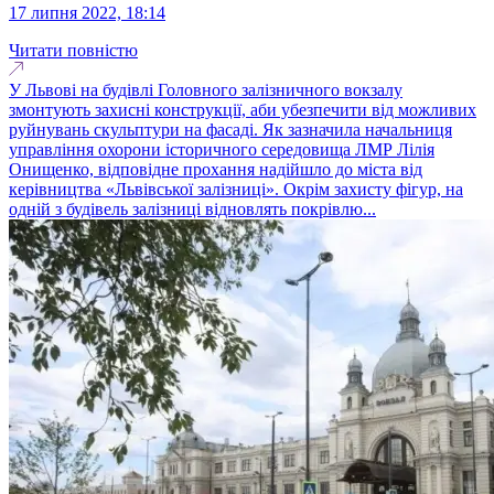
17 липня 2022, 18:14
Читати повністю
У Львові на будівлі Головного залізничного вокзалу
змонтують захисні конструкції, аби убезпечити від можливих
руйнувань скульптури на фасаді. Як зазначила начальниця
управління охорони історичного середовища ЛМР Лілія
Онищенко, відповідне прохання надійшло до міста від
керівництва «Львівської залізниці». Окрім захисту фігур, на
одній з будівель залізниці відновлять покрівлю...