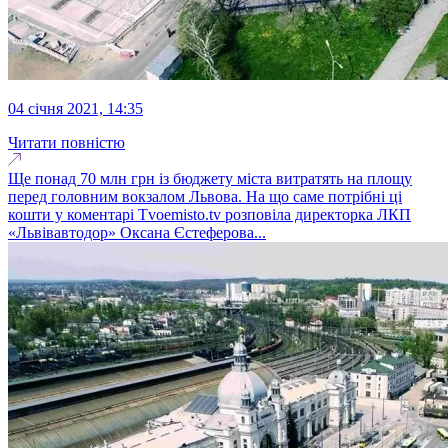
04 січня 2021, 14:35
Читати повністю
Ще понад 70 млн грн із бюджету міста витратять на площу
перед головним вокзалом Львова. На що саме потрібні ці
кошти у коментарі Тvoemisto.tv розповіла директорка ЛКП
«Львівавтодор» Оксана Єстеферова...