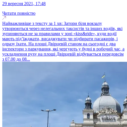
29 вересня 2021, 17:48
Читати повністю
Найважливіше з тексту за 1 хв: Затори біля вокзалу
утворюються через нелегальних таксистів та інших водіїв, які
зупиняються не за правилами у зоні «kiss&ride», куди водії
мають під’їжджати, висаджувати чи підбирати пасажирів, і
одразу їхати. На площі Двірцевій станом на сьогодні є два
інспектори з паркування, які чергують у будні в робочий час, а
ускладнення руху на площі Двірцевій відбувається передовсім
з 07.00 до 08...