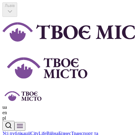
Львів
ua
en
pl
Усі публікації
CityLife
Війна
Бізнес
Транспорт та