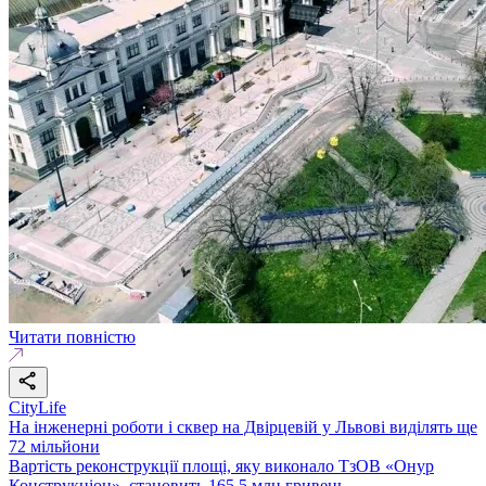
Читати повністю
CityLife
На інженерні роботи і сквер на Двірцевій у Львові виділять ще
72 мільйони
Вартість реконструкції площі, яку виконало ТзОВ «Онур
Конструкціон», становить 165,5 млн гривень.