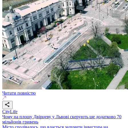
Читати повністю
CityLife
Чому на площу Двірцеву у Львові скерують ще додатково 70
мільйонів гривень
Місто сподівалось, що вдасться залучити інвестора на