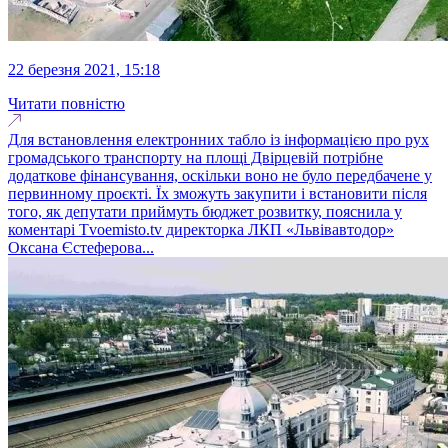
22 березня 2021, 15:18
Читати повністю
Для встановлення електронних табло із інформацією про рух
громадського транспорту на площі Двірцевій потрібне
додаткове фінансування, оскільки воно не було передбачене у
первинному проєкті. Їх зможуть закупити і встановити після
того, як депутати приймуть бюджет розвитку, пояснила у
коментарі Тvoemisto.tv директорка ЛКП «Львівавтодор»
Оксана Єстеферова...