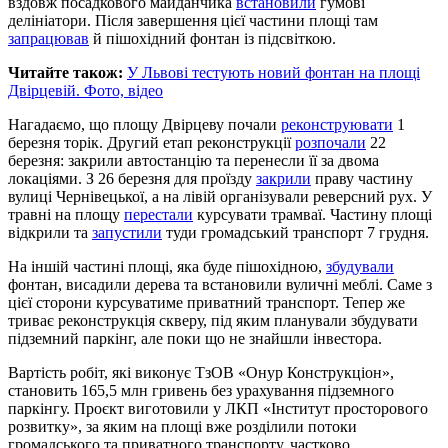
вздовж посадкового майданчика
встановили
гумові
делініатори. Після завершення цієї частини площі там
запрацював
й пішохідний фонтан із підсвіткою.
Читайте також:
У Львові тестують новий фонтан на площі
Двірцевій. Фото, відео
Нагадаємо, що площу Двірцеву почали
реконструювати
1
березня торік. Другий етап реконструкції
розпочали
22
березня: закрили автостанцію та перенесли її за двома
локаціями. З 26 березня для проїзду
закрили
праву частину
вулиці Чернівецької, а на лівій організували реверсний рух. У
травні на площу
перестали
курсувати трамваї. Частину площі
відкрили та
запустили
туди громадський транспорт 7 грудня.
На іншій частині площі, яка буде пішохідною,
збудували
фонтан, висадили дерева та встановили вуличні меблі. Саме з
цієї сторони курсуватиме приватний транспорт. Тепер же
триває реконструкція скверу, під яким планували збудувати
підземний паркінг, але поки що не знайшли інвестора.
Вартість робіт, які виконує ТзОВ «Онур Конструкціон»,
становить 165,5 млн гривень без урахування підземного
паркінгу. Проєкт виготовили у ЛКП «Інститут просторового
розвитку», за яким на площі вже розділили потоки
громадського та приватного транспорту, частково