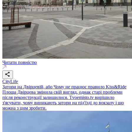
Читати повністю
CityLife
Затори на Двірцевій, або Чому не працює правило Kiss&Ride
Площа Двірцева змінила свій вигляд, однак старі проблеми
після реконструкції залишилися. Tvoemisto.tv вирішило
з'ясувати, чому виникають затори на під'їзді до вокзалу і що
можна з цим зробити.