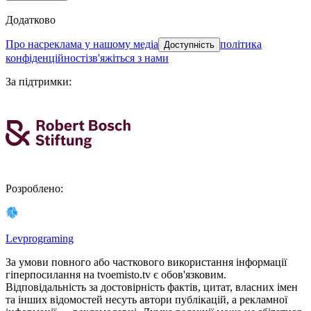
Додатково
про нас
реклама у нашому медіа
політика
Доступність
конфіденційності
зв'яжіться з нами
За підтримки
:
Розроблено
:
Levprograming
За умови повного або часткового використання iнформацiї
гіперпосилання на tvoemisto.tv є обов'язковим.
Відповідальність за достовірність фактів, цитат, власних імен
та інших відомостей несуть автори публікацій, а рекламної