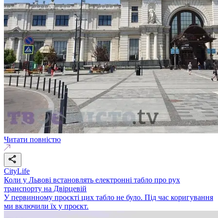
Читати повністю
CityLife
Коли у Львові встановлять електронні табло про рух
транспорту на Двірцевій
У первинному проєкті цих табло не було. Під час коригування
ми включили їх у проєкт.