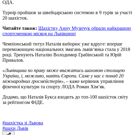
ОДА.
Турнір пройшов за швейцарською системою в 9 турів за участі
20 шахісток.
Читайте також:
Шахістку Анну Музичук обрали найкращою
спортсменкою місяця на Львівщині
Чемпіонський титул Наталія виборює уже вдруге: вперше
переможницею національних змагань львів‘янка стала у 2018
році. Тренують Наталію Володимир Грабінський та Юрій
Привалов.
«Львівщина по праву може вважатись шаховою столицею
України, і, можливо, навіть Європи. Саме у нас є понад 20
міжнародних гросмейстерів»
, – каже керівник управління
фізичної культури та спорту ЛОДА Роман Хім‘як.
Додамо, що Наталія Букса входить до топ-100 шахісток світу
за рейтингом ФІДЕ.
#
шахістка зі Львова
#
шахи Львів