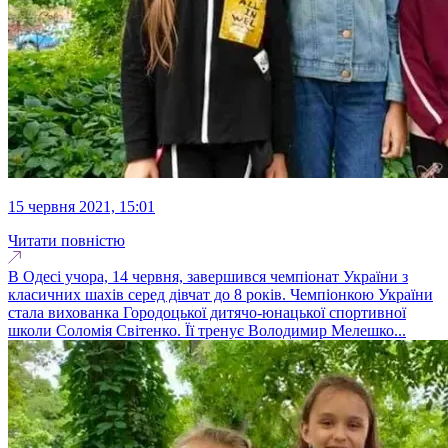
15 червня 2021, 15:01
Читати повністю
В Одесі учора, 14 червня, завершився чемпіонат України з
класичних шахів серед дівчат до 8 років. Чемпіонкою України
стала вихованка Городоцької дитячо-юнацької спортивної
школи Соломія Світенко. Її тренує Володимир Мелешко...