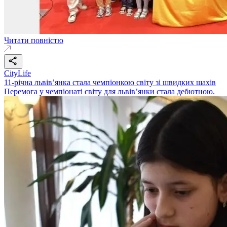
Читати повністю
CityLife
11-річна львів’янка стала чемпіонкою світу зі швидких шахів
Перемога у чемпіонаті світу для львів’янки стала дебютною.