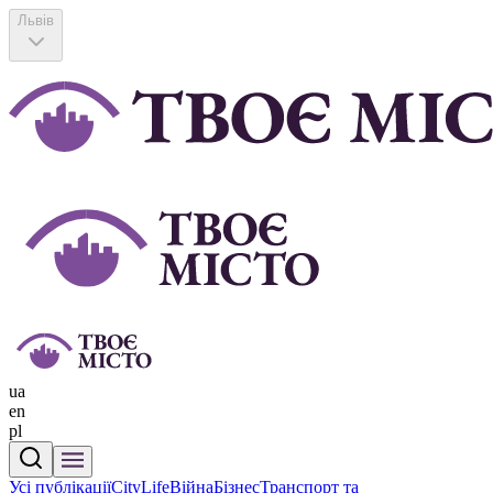
Львів
ua
en
pl
Усі публікації
CityLife
Війна
Бізнес
Транспорт та