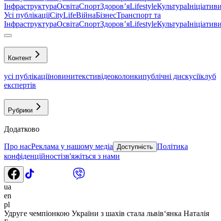
Інфраструктура
Освіта
Спорт
Здоровʼя
Lifestyle
Культура
Ініціатив
Усі публікації
CityLife
Війна
Бізнес
Транспорт та
Інфраструктура
Освіта
Спорт
Здоровʼя
Lifestyle
Культура
Ініціатив
Контент
усі публікації
новини
тексти
відео
колонки
публічні дискусії
клуб
експертів
Рубрики
Додатково
Про нас
Реклама у нашому медіа
Політика
Доступність
конфіденційності
зв'яжіться з нами
ua
en
pl
Удруге чемпіонкою України з шахів стала львів‘янка Наталія