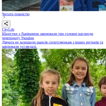
Читати повністю
CityLife
Шахістки з Львівщини завоювали три головні нагороди
чемпіонату України
Дівчата не залишили шансів спортсменкам з інших регіонів та
завоювали усі медалі.