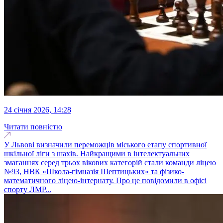
24 січня 2026, 14:28
Читати повністю
У Львові визначили переможців міського етапу спортивної
шкільної ліги з шахів. Найкращими в інтелектуальних
змаганнях серед трьох вікових категорій стали команди ліцею
№93, НВК «Школа-гімназія Шептицьких» та фізико-
математичного ліцею-інтернату. Про це повідомили в офісі
спорту ЛМР...