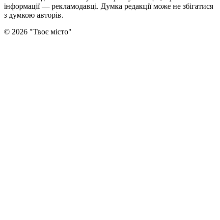
інформації — рекламодавці. Думка редакцiї може не збiгатися
з думкою авторiв.
©
2026
"
Твоє місто
"