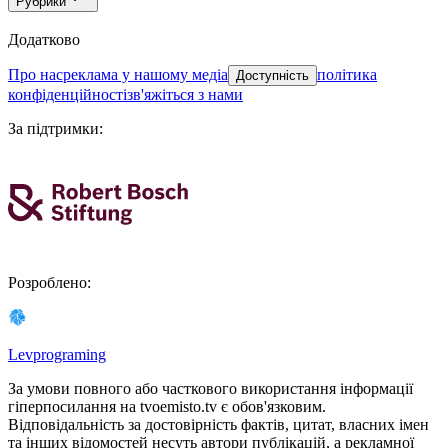
Рубрики
Додатково
про нас
реклама у нашому медіа
політика
Доступність
конфіденційності
зв'яжіться з нами
За підтримки
:
Розроблено
:
Levprograming
За умови повного або часткового використання iнформацiї
гіперпосилання на tvoemisto.tv є обов'язковим.
Відповідальність за достовірність фактів, цитат, власних імен
та інших відомостей несуть автори публікацій, а рекламної