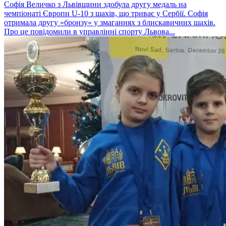
Софія Величко з Львівщини здобула другу медаль на
чемпіонаті Європи U-10 з шахів, що триває у Сербії. Софія
отримала другу «бронзу» у змаганнях з блискавичних шахів.
Про це повідомили в управлінні спорту Львова...