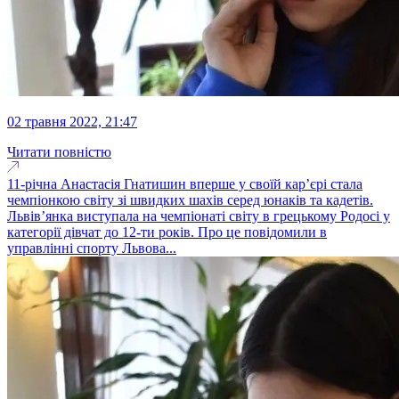
02 травня 2022, 21:47
Читати повністю
11-річна Анастасія Гнатишин вперше у своїй кар’єрі стала
чемпіонкою світу зі швидких шахів серед юнаків та кадетів.
Львів’янка виступала на чемпіонаті світу в грецькому Родосі у
категорії дівчат до 12-ти років. Про це повідомили в
управлінні спорту Львова...