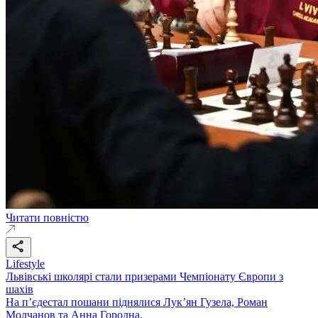
Читати повністю
Lifestyle
Львівські школярі стали призерами Чемпіонату Європи з
шахів
На п’єдестал пошани піднялися Лук’ян Гузела, Роман
Молчанов та Анна Городна.